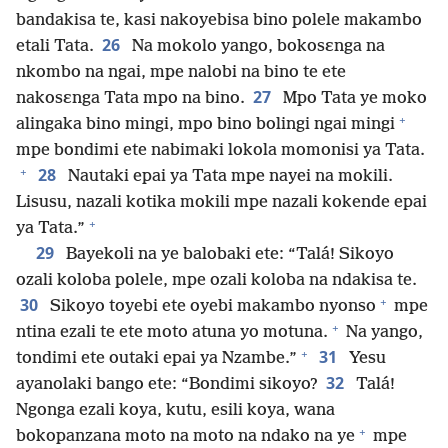
bandakisa te, kasi nakoyebisa bino polele makambo
26
etali Tata.
Na mokolo yango, bokosɛnga na
nkombo na ngai, mpe nalobi na bino te ete
27
nakosɛnga Tata mpo na bino.
Mpo Tata ye moko
+
alingaka bino mingi, mpo bino bolingi ngai mingi
mpe bondimi ete nabimaki lokola momonisi ya Tata.
+
28
Nautaki epai ya Tata mpe nayei na mokili.
Lisusu, nazali kotika mokili mpe nazali kokende epai
+
ya Tata.”
29
Bayekoli na ye balobaki ete: “Talá! Sikoyo
ozali koloba polele, mpe ozali koloba na ndakisa te.
+
30
Sikoyo toyebi ete oyebi makambo nyonso
mpe
+
ntina ezali te ete moto atuna yo motuna.
Na yango,
+
31
tondimi ete outaki epai ya Nzambe.”
Yesu
32
ayanolaki bango ete: “Bondimi sikoyo?
Talá!
Ngonga ezali koya, kutu, esili koya, wana
+
bokopanzana moto na moto na ndako na ye
mpe