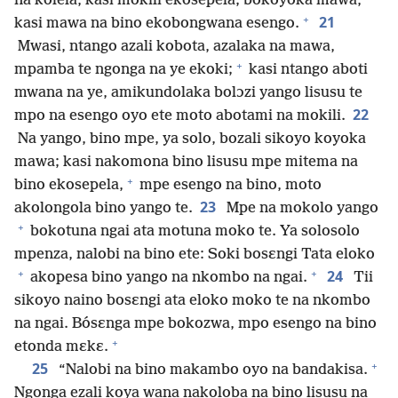
na kolela, kasi mokili ekosepela; bokoyoka mawa,
+
21
kasi mawa na bino ekobongwana esengo.
Mwasi, ntango azali kobota, azalaka na mawa,
+
mpamba te ngonga na ye ekoki;
kasi ntango aboti
mwana na ye, amikundolaka bolɔzi yango lisusu te
22
mpo na esengo oyo ete moto abotami na mokili.
Na yango, bino mpe, ya solo, bozali sikoyo koyoka
mawa; kasi nakomona bino lisusu mpe mitema na
+
bino ekosepela,
mpe esengo na bino, moto
23
akolongola bino yango te.
Mpe na mokolo yango
+
bokotuna ngai ata motuna moko te. Ya solosolo
mpenza, nalobi na bino ete: Soki bosɛngi Tata eloko
+
+
24
akopesa bino yango na nkombo na ngai.
Tii
sikoyo naino bosɛngi ata eloko moko te na nkombo
na ngai. Bósɛnga mpe bokozwa, mpo esengo na bino
+
etonda mɛkɛ.
+
25
“Nalobi na bino makambo oyo na bandakisa.
Ngonga ezali koya wana nakoloba na bino lisusu na