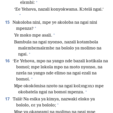
+
elɛmbi:
‘Ee Yehova, nazali konyokwama. Kɔtelá ngai.’
+
15
Nakoloba nini, mpe ye akoloba na ngai nini
+
mpenza?
+
Ye moko mpe asali.
Bambula na ngai nyonso, nazali kotambola
malɛmbɛmalɛmbɛ na bololo ya molimo na
+
ngai.
16
‘Ee Yehova, mpo na yango nde bazali kotikala na
bomoi; mpe lokola mpo na moto nyonso, na
nzela na yango nde elimo na ngai ezali na
+
bomoi.
Mpe okokómisa nzoto na ngai kolɔngɔnɔ mpe
+
okobatela ngai na bomoi mpenza.
17
Talá! Na esika ya kimya, nazwaki eloko ya
+
bololo, ɛɛ ya bololo;
Mpe yo okangami na molimo na ngai mpe