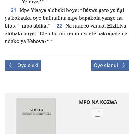
+
Yehova.’”
21
Mpe Yisaya alobaki boye: “Bázwa gato ya figi
ya kokauka oyo bafinafiná mpe bápakola yango na
+
+
22
bibɔ,
mpo abika.”
Na ntango yango, Hizikiya
alobaki boye: “Elembo nini emonisi ete nakomata na
+
ndako ya Yehova?”
Oyo eleki
Oyo elandi
MPO NA KOZWA
Ndenge
ya
kozwa