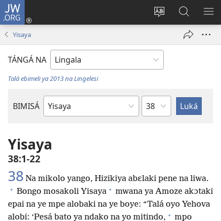
JW.ORG
Kokɔta
na
Tyá
Luká
BI
site
monɔkɔ
JW.ORG
ME
Yisaya
(fungolá
mosusu
fenɛtrɛ
TÁNGÁ NA
mosusu)
Talá ebimeli ya 2013 na Lingelesi
Mokapo
BIMISÁ
Mokanda
ya
Biblia
Yisaya
38:1-22
38
Na mikolo yango, Hizikiya abɛlaki pene na liwa.
+
+
Bongo mosakoli Yisaya
mwana ya Amoze akɔtaki
epai na ye mpe alobaki na ye boye: “Talá oyo Yehova
+
alobi: ‘Pesá bato ya ndako na yo mitindo,
mpo