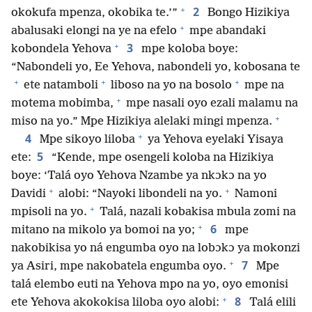
+
2
okokufa mpenza, okobika te.’”
Bongo Hizikiya
+
abalusaki elongi na ye na efelo
mpe abandaki
+
3
kobondela Yehova
mpe koloba boye:
“Nabondeli yo, Ee Yehova, nabondeli yo, kobosana te
+
+
+
ete natamboli
liboso na yo na bosolo
mpe na
+
motema mobimba,
mpe nasali oyo ezali malamu na
+
miso na yo.” Mpe Hizikiya alelaki mingi mpenza.
+
4
Mpe sikoyo liloba
ya Yehova eyelaki Yisaya
5
ete:
“Kende, mpe osengeli koloba na Hizikiya
boye: ‘Talá oyo Yehova Nzambe ya nkɔkɔ na yo
+
+
Davidi
alobi: “Nayoki libondeli na yo.
Namoni
+
mpisoli na yo.
Talá, nazali kobakisa mbula zomi na
+
6
mitano na mikolo ya bomoi na yo;
mpe
nakobikisa yo ná engumba oyo na lobɔkɔ ya mokonzi
+
7
ya Asiri, mpe nakobatela engumba oyo.
Mpe
talá elembo euti na Yehova mpo na yo, oyo emonisi
+
8
ete Yehova akokokisa liloba oyo alobi:
Talá elili