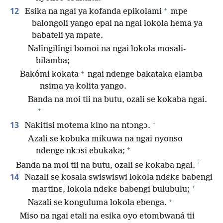
+
12
Esika na ngai ya kofanda epikolami
mpe
balongoli yango epai na ngai lokola hema ya
babateli ya mpate.
Nalíngilíngi bomoi na ngai lokola mosali-
bilamba;
+
Bakómi kokata
ngai ndenge bakataka elamba
nsima ya kolita yango.
Banda na moi tii na butu, ozali se kokaba ngai.
+
+
13
Nakitisi motema kino na ntɔngɔ.
Azali se kobuka mikuwa na ngai nyonso
+
ndenge nkɔsi ebukaka;
+
Banda na moi tii na butu, ozali se kokaba ngai.
14
Nazali se kosala swiswiswi lokola ndɛkɛ babengi
+
martinɛ, lokola ndɛkɛ babengi bulubulu;
+
Nazali se konguluma lokola ebenga.
Miso na ngai etali na esika oyo etombwaná tii