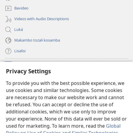
mosusu)
Bavideo
Videos with Audio Descriptions
Luká
Makambo tozali kosamba
Lisalisi
Makabo
(fungolá
Privacy Settings
fenɛtrɛ
mosusu)
Watchtower Mikanda oyo ezali na Internet
To provide you with the best possible experience, we
(fungolá
use cookies and similar technologies. Some cookies
fenɛtrɛ
®
JW Hub
mosusu)
are necessary to make our website work and cannot
(fungolá
be refused. You can accept or decline the use of
fenɛtrɛ
®
Programɛ
JW Library
mosusu)
additional cookies, which we use only to improve
your experience. None of this data will ever be sold or
used for marketing. To learn more, read the
Global