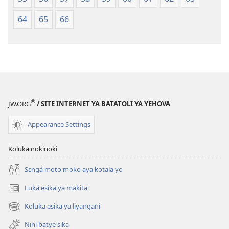
64
65
66
®
JW.ORG
/ SITE INTERNET YA BATATOLI YA YEHOVA
Appearance Settings
Koluka nokinoki
Sɛngá moto moko aya kotala yo
Luká esika ya makita
(fungolá
fenɛtrɛ
Koluka esika ya liyangani
(fungolá
mosusu)
fenɛtrɛ
Nini batye sika