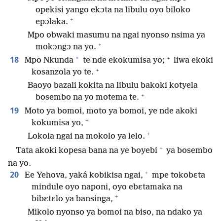
opekisi yango ekɔta na libulu oyo biloko
+
epɔlaka.
Mpo obwaki masumu na ngai nyonso nsima ya
+
mokɔngɔ na yo.
+
18
*
Mpo Nkunda
te nde ekokumisa yo;
liwa ekoki
+
kosanzola yo te.
Baoyo bazali kokita na libulu bakoki kotyela
+
bosembo na yo motema te.
19
Moto ya bomoi, moto ya bomoi, ye nde akoki
+
kokumisa yo,
+
Lokola ngai na mokolo ya lelo.
+
Tata akoki kopesa bana na ye boyebi
ya bosembo
na yo.
+
20
Ee Yehova, yaká kobikisa ngai,
mpe tokobɛta
mindule oyo naponi, oyo ebɛtamaka na
+
bibɛtɛlo ya bansinga,
Mikolo nyonso ya bomoi na biso, na ndako ya