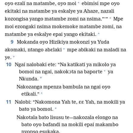
+
oyo ezali na matambe, oyo moi
ebimisi mpe oyo
ekitaki na matambe ya eskalye ya Ahaze, nazali
+
kozongisa yango matambe zomi na nsima.”’”
Mpe
moi ezongaki nsima mokemoke matambe zomi, na
+
matambe ya eskalye epai yango ekitaki.
9
Mokanda oyo Hizikiya mokonzi ya Yuda
+
akomaki, ntango abɛlaki
mpe abikaki na maladi na
+
ye.
10
Ngai nalobaki ete: “Na katikati ya mikolo ya
+
bomoi na ngai, nakokɔta na baporte
ya
*
Nkunda.
Nakozanga mpenza bambula na ngai oyo
+
etikali.”
11
Nalobi: “Nakomona Yah te, ɛɛ Yah, na mokili ya
+
bato ya bomoi.
Nakotala bato lisusu te—nakozala elongo na
bato oyo bafandi na mokili epai makambo
nyonso esukaka.