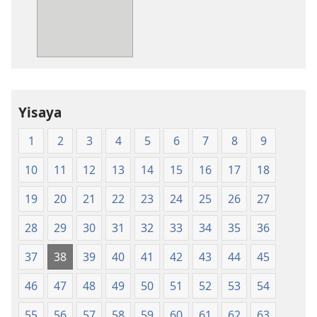
mikanda
New
World
Translation
of
the
Yisaya
Holy
Scriptures
1
2
3
4
5
6
7
8
9
(Softcover
Edition)
10
11
12
13
14
15
16
17
18
19
20
21
22
23
24
25
26
27
28
29
30
31
32
33
34
35
36
37
38
39
40
41
42
43
44
45
46
47
48
49
50
51
52
53
54
55
56
57
58
59
60
61
62
63