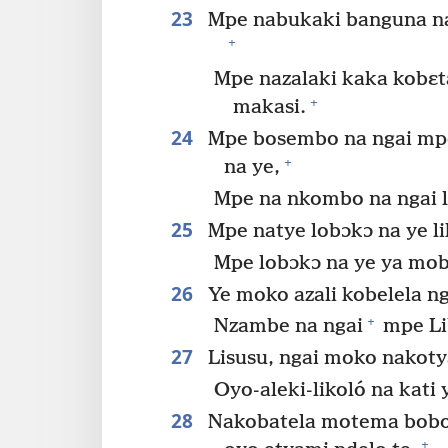
23
Mpe nabukaki banguna na 
+
Mpe nazalaki kaka kobɛt
+
makasi.
24
Mpe bosembo na ngai mpe
+
na ye,
Mpe na nkombo na ngai 
25
Mpe natye lobɔkɔ na ye l
Mpe lobɔkɔ na ye ya moba
26
Ye moko azali kobelela nga
+
Nzambe na ngai
mpe Lib
27
Lisusu, ngai moko nakoty
Oyo-aleki-likoló na kati
28
Nakobatela motema bobot
+