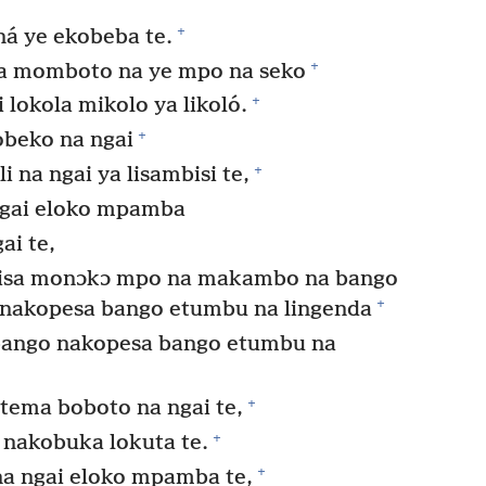
+
á ye ekobeba te.
+
a momboto na ye mpo na seko
+
 lokola mikolo ya likoló.
+
obeko na ngai
+
 na ngai ya lisambisi te,
gai eloko mpamba
ai te,
isa monɔkɔ mpo na makambo na bango
+
nakopesa bango etumbu na lingenda
bango nakopesa bango etumbu na
+
tema boboto na ngai te,
+
nakobuka lokuta te.
+
 ngai eloko mpamba te,