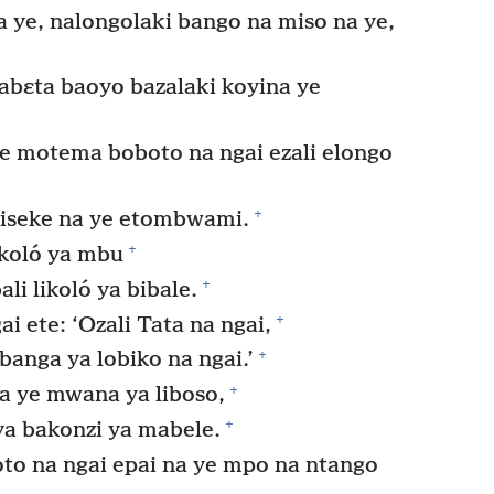
ye, nalongolaki bango na miso na ye,
abɛta baoyo bazalaki koyina ye
 motema boboto na ngai ezali elongo
+
liseke na ye etombwami.
+
ikoló ya mbu
+
li likoló ya bibale.
+
i ete: ‘Ozali Tata na ngai,
+
anga ya lobiko na ngai.’
+
a ye mwana ya liboso,
+
 ya bakonzi ya mabele.
o na ngai epai na ye mpo na ntango