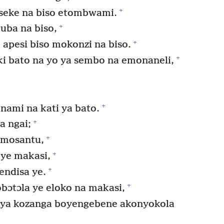
+
liseke na biso etombwami.
+
uba na biso,
+
apesi biso mokonzi na biso.
+
i bato na yo ya sembo na emonaneli,
+
ami na kati ya bato.
+
a ngai;
+
 mosantu,
+
ye makasi,
+
endisa ye.
+
ɔtɔla ye eloko na makasi,
ya kozanga boyengebene akonyokola