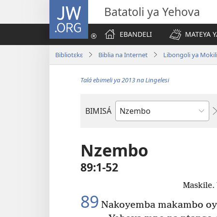
JW.ORG
Batatoli ya Yehova
EBANDELI
MATEYA Y
Bibliotɛkɛ
Biblia na Internet
Libongoli ya Mokili
Talá ebimeli ya 2013 na Lingelesi
BIMISÁ
Mokanda
ya
Biblia
Nzembo
89:1-52
Maskile.
89
Nakoyemba makambo oyo 