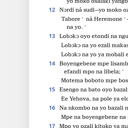
yo moko osalaki yango
12
Nɔrdi ná sudi​—yo moko oz
+
+
Tabore
ná Heremone
+
na yo.
13
Lobɔkɔ oyo etondi na nguy
Lobɔkɔ na yo ezali makas
Lobɔkɔ na yo ya mobali
14
Boyengebene mpe lisambisi
+
efandi mpo na libela;
Motema boboto mpe bosol
15
Esengo na bato oyo bazal
Ee Yehova, na pole ya el
16
Na nkombo na yo bazali 
Mpe na boyengebene na
17
Mpo yo ozali kitoko ya m