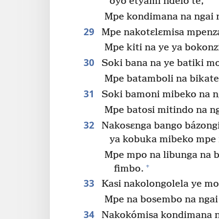
oyo etyami ndelo te,
Mpe kondimana na ngai n
29
Mpe nakotɛlɛmisa mpenz
Mpe kiti na ye ya bokonzi
30
Soki bana na ye batiki m
Mpe batamboli na bikateli
31
Soki bamoni mibeko na n
Mpe batosi mitindo na ng
32
Nakosɛnga bango bázong
ya kobuka mibeko mpe 
Mpe mpo na libunga na 
+
fimbo.
33
Kasi nakolongolela ye mo
Mpe na bosembo na ngai 
34
Nakokómisa kondimana na