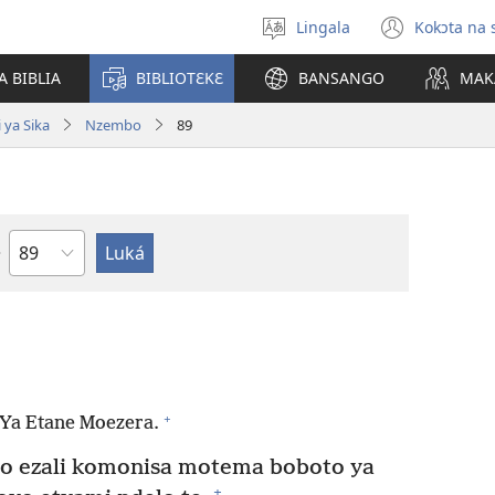
Lingala
Kokɔta na 
Poná
(fungo
monɔkɔ
fenɛtr
A BIBLIA
BIBLIOTƐKƐ
BANSANGO
MAK
mosus
 ya Sika
Nzembo
89
Mokapo
+
 Ya Etane Moezera.
ezali komonisa motema boboto ya
+