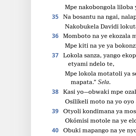
Mpe nakobongola liloba 
35
Na bosantu na ngai, nalap
Nakobukela Davidi lokut
36
Momboto na ye ekozala mp
Mpe kiti na ye ya bokonzi
37
Lokola sanza, yango eko
etyami ndelo te,
Mpe lokola motatoli ya s
mapata.”
Sela.
38
Kasi yo​—obwaki mpe oza
Osilikeli moto na yo oyo
39
Otyoli kondimana ya mosa
Okómisi motole na ye el
40
Obuki mapango na ye ny