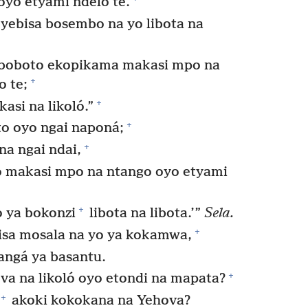
yo etyami ndelo te.
yebisa bosembo na yo libota na
 boboto ekopikama makasi mpo na
+
o te;
+
si na likoló.”
+
o oyo ngai naponá;
+
na ngai ndai,
 makasi mpo na ntango oyo etyami
+
o ya bokonzi
libota na libota.’”
Sela.
+
isa mosala na yo ya kokamwa,
angá ya basantu.
+
a na likoló oyo etondi na mapata?
+
akoki kokokana na Yehova?