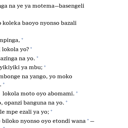
nga na ye ya motema—​basengeli
 koleka baoyo nyonso bazali
+
mpinga,
+
 lokola yo?
+
azinga na yo.
+
yikiyiki ya mbu;
 mbonge na yango, yo moko
+
.
+
lokola moto oyo abomami.
+
o, opanzi banguna na yo.
+
e mpe ezali ya yo;
+
 biloko nyonso oyo etondi wana
​—
+