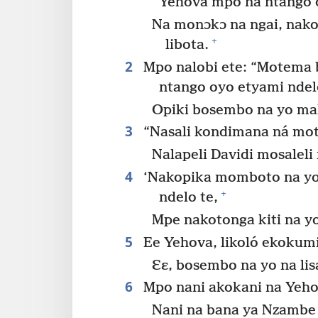
Yehova mpo na ntango o
Na monɔkɔ na ngai, nako
+
libota.
2
Mpo nalobi ete: “Motema
ntango oyo etyami ndel
Opiki bosembo na yo maka
3
“Nasali kondimana ná mot
Nalapeli Davidi mosaleli 
4
‘Nakopika momboto na yo
+
ndelo te,
Mpe nakotonga kiti na y
5
Ee Yehova, likoló ekokum
Ɛɛ, bosembo na yo na lis
6
Mpo nani akokani na Yehov
Nani na bana ya Nzambe