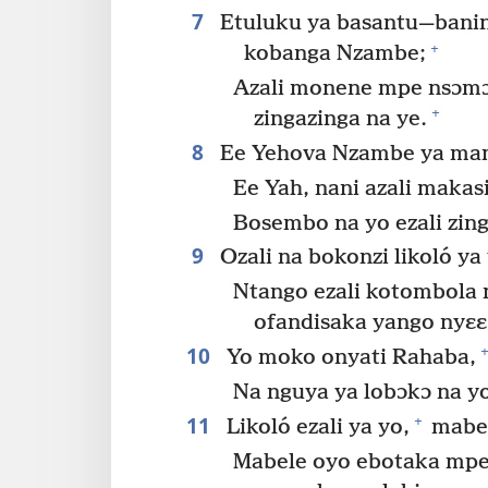
7
Etuluku ya basantu​—bani
+
kobanga Nzambe;
Azali monene mpe nsɔmɔ
+
zingazinga na ye.
8
Ee Yehova Nzambe ya ma
Ee Yah, nani azali makasi
Bosembo na yo ezali zing
9
Ozali na bokonzi likoló ya 
Ntango ezali kotombola
ofandisaka yango nyɛɛ
10
+
Yo moko onyati Rahaba,
Na nguya ya lobɔkɔ na y
11
+
Likoló ezali ya yo,
mabel
Mabele oyo ebotaka mpe