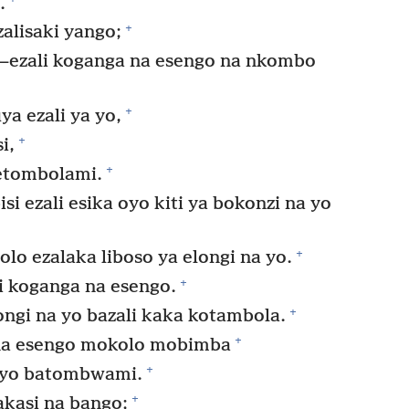
.
+
alisaki yango;
​—ezali koganga na esengo na nkombo
+
a ezali ya yo,
+
i,
+
 etombolami.
 ezali esika oyo kiti ya bokonzi na yo
+
o ezalaka liboso ya elongi na yo.
+
i koganga na esengo.
+
ongi na yo bazali kaka kotambola.
+
na esengo mokolo mobimba
+
 yo batombwami.
+
akasi na bango;