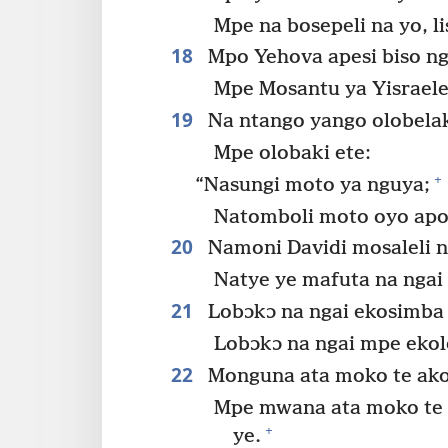
Mpe na bosepeli na yo, 
18
Mpo Yehova apesi biso ng
Mpe Mosantu ya Yisraele 
19
Na ntango yango olobelak
Mpe olobaki ete:
+
“Nasungi moto ya nguya;
Natomboli moto oyo apon
20
Namoni Davidi mosaleli n
Natye ye mafuta na ngai
21
Lobɔkɔ na ngai ekosimba 
Lobɔkɔ na ngai mpe ekol
22
Monguna ata moko te akob
Mpe mwana ata moko te 
+
ye.