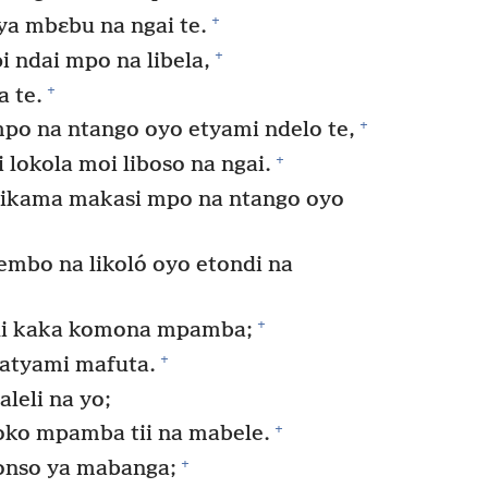
+
ya mbɛbu na ngai te.
+
i ndai mpo na libela,
+
a te.
+
o na ntango oyo etyami ndelo te,
+
 lokola moi liboso na ngai.
pikama makasi mpo na ntango oyo
embo na likoló oyo etondi na
+
li kaka komona mpamba;
+
 atyami mafuta.
leli na yo;
+
oko mpamba tii na mabele.
+
onso ya mabanga;