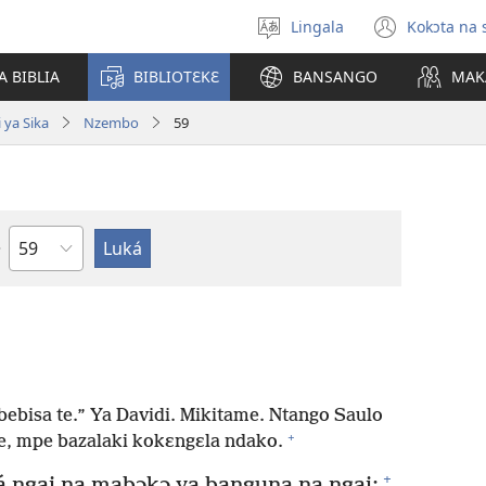
Lingala
Kokɔta na 
Poná
(fungo
monɔkɔ
fenɛtr
A BIBLIA
BIBLIOTƐKƐ
BANSANGO
MAK
mosus
 ya Sika
Nzembo
59
Mokapo
bisa te.” Ya Davidi. Mikitame. Ntango Saulo
+
e, mpe bazalaki kokɛngɛla ndako.
+
á ngai na mabɔkɔ ya banguna na ngai;