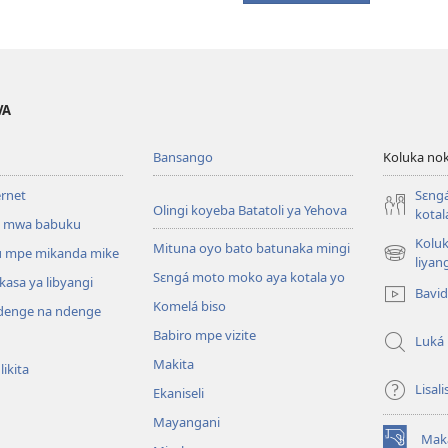
VA
Bansango
Koluka nok
ernet
Sɛng
Olingi koyeba Batatoli ya Yehova
kotal
 mwa babuku
Koluk
Mituna oyo bato batunaka mingi
 mpe mikanda mike
(fungolá
liyan
Sɛngá moto moko aya kotala yo
fenɛtrɛ
kasa ya libyangi
Bavi
mosusu)
Komelá biso
enge na ndenge
Babiro mpe vizite
Luká
Makita
ikita
Lisali
Ekaniseli
Mayangani
Mak