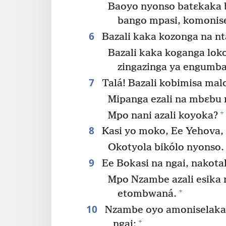
Baoyo nyonso batɛkaka 
bango mpasi, komonise
6
Bazali kaka kozonga na n
Bazali kaka koganga lo
zingazinga ya engumba
7
Talá! Bazali kobimisa ma
Mipanga ezali na mbɛbu 
+
Mpo nani azali koyoka?
8
Kasi yo moko, Ee Yehova,
Okotyola bikólo nyonso.
9
Ee Bokasi na ngai, nakotal
Mpo Nzambe azali esika
+
etombwaná.
10
Nzambe oyo amoniselaka
+
ngai;