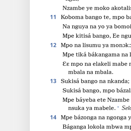
Nzambe ye moko akotalis
11
Koboma bango te, mpo bat
Na nguya na yo ya bomoi
Mpe kitisá bango, Ee ng
12
Mpo na lisumu ya monɔkɔ 
Mpe tiká bákangama na 
Ɛɛ mpo na elakeli mabe 
mbala na mbala.
13
Sukisá bango na nkanda;
Sukisá bango, mpo bázal
Mpe báyeba ete Nzambe a
+
nsuka ya mabele.
Sel
14
Mpe bázonga na ngonga 
Báganga lokola mbwa mp