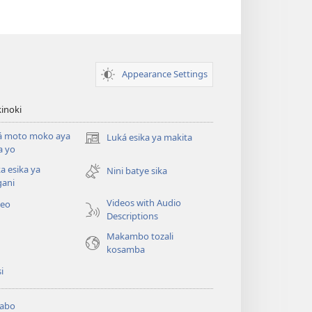
Appearance Settings
inoki
á moto moko aya
Luká esika ya makita
(fungolá
a yo
fenɛtrɛ
a esika ya
mosusu)
Nini batye sika
gani
Videos with Audio
deo
Descriptions
Makambo tozali
kosamba
si
abo