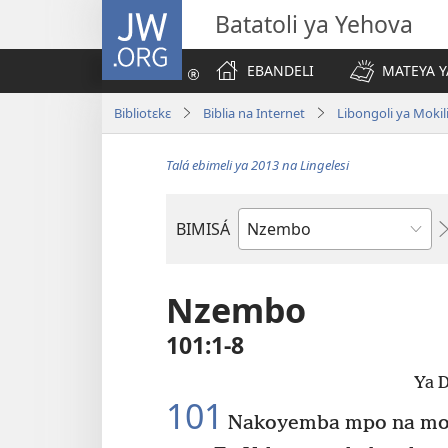
JW.ORG
Batatoli ya Yehova
EBANDELI
MATEYA Y
Bibliotɛkɛ
Biblia na Internet
Libongoli ya Mokili
Talá ebimeli ya 2013 na Lingelesi
BIMISÁ
Mokanda
ya
Biblia
Nzembo
101:1-8
Ya D
101
Nakoyemba mpo na mo