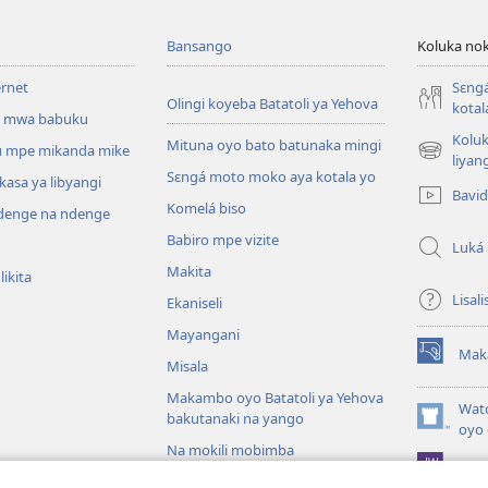
Bansango
Koluka nok
ernet
Sɛng
Olingi koyeba Batatoli ya Yehova
kotal
 mwa babuku
Koluk
Mituna oyo bato batunaka mingi
 mpe mikanda mike
(fungolá
liyan
Sɛngá moto moko aya kotala yo
fenɛtrɛ
kasa ya libyangi
Bavi
mosusu)
Komelá biso
enge na ndenge
Babiro mpe vizite
Luká
Makita
ikita
Lisali
Ekaniseli
Mayangani
Mak
(fungolá
Misala
fenɛtrɛ
Makambo oyo Batatoli ya Yehova
mosusu)
Wat
bakutanaki na yango
(fungolá
oyo 
fenɛtrɛ
Na mokili mobimba
Pro
mosusu)