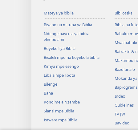
Mateya ya biblia
Bibliotɛkɛ
Biyano na mituna ya Biblia
Biblia na Int
Ndenge bavɛrsɛ ya biblia
Babuku mpe
elimbolami
Mwa babuku
Boyekoli ya Biblia
Batrakte & n
Bisaleli mpo na koyekola biblia
Makambo nd
Kimya mpe esengo
Bazulunalo
Libala mpe libota
Mokanda ya l
Bilenge
Baprogramɛ
Bana
Index
Kondimela Nzambe
Guidelines
Siansi mpe Biblia
TV JW
Istware mpe Biblia
Bavideo
Miziki