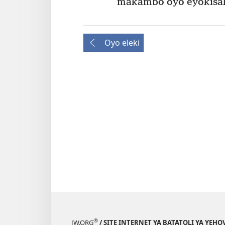
makambo oyo eyokisa
Oyo eleki
®
JW.ORG
/ SITE INTERNET YA BATATOLI YA YEHO