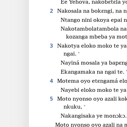
Ee Yehova, nakobɛtɛla y
2
Nakosala na bokɛngi, na n
Ntango nini okoya epai n
Nakotambolatambola na k
kozanga mbeba ya mot
3
Nakotya eloko moko te y
+
ngai.
Nayiná mosala ya bapɛn
Ekangamaka na ngai te.
4
Motema oyo etɛngamá elon
Nayebi eloko moko te y
5
Moto nyonso oyo azali ko
+
nkuku,
Nakangisaka ye monɔkɔ.
Moto nyonso oyo azali na 