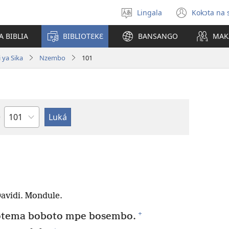
Lingala
Kokɔta na 
Poná
(fungo
monɔkɔ
fenɛtr
A BIBLIA
BIBLIOTƐKƐ
BANSANGO
MAK
mosus
 ya Sika
Nzembo
101
Mokapo
avidi. Mondule.
+
tema boboto mpe bosembo.