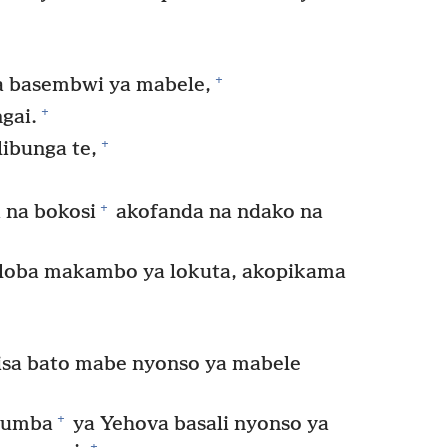
+
ya basembwi ya mabele,
+
gai.
+
libunga te,
+
 na bokosi
akofanda na ndako na
oloba makambo ya lokuta, akopikama
sa bato mabe nyonso ya mabele
+
ngumba
ya Yehova basali nyonso ya
+