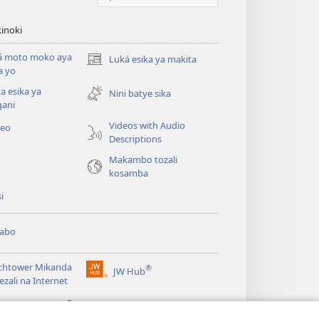
inoki
á moto moko aya
Luká esika ya makita
(fungolá
a yo
fenɛtrɛ
a esika ya
mosusu)
Nini batye sika
gani
Videos with Audio
deo
Descriptions
Makambo tozali
kosamba
si
abo
chtower Mikanda
®
JW Hub
(fungolá
ezali na Internet
fenɛtrɛ
®
mosusu)
gramɛ
JW Library