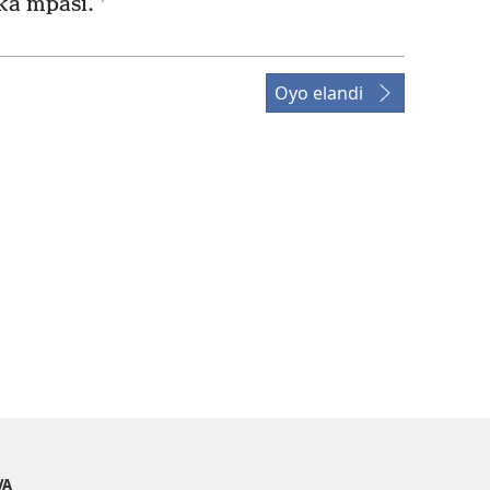
ka mpasi.
Oyo elandi
VA