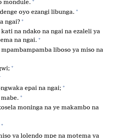
+
o mondule.
+
denge oyo ezangi libunga.
+
a ngai?
ati na ndako na ngai na ezaleli ya
+
ema na ngai.
a mpambampamba liboso ya miso na
+
gwi;
+
+
gwaka epai na ngai;
+
a mabe.
kosela moninga na ye makambo na
+
miso ya lolendo mpe na motema ya