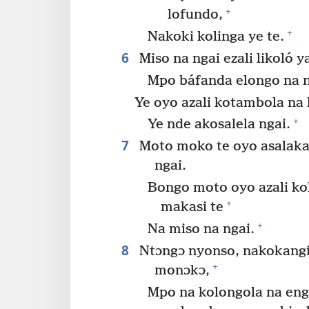
+
lofundo,
+
Nakoki kolinga ye te.
6
Miso na ngai ezali likoló 
Mpo báfanda elongo na n
Ye oyo azali kotambola na 
+
Ye nde akosalela ngai.
7
Moto moko te oyo asalaka
ngai.
Bongo moto oyo azali k
+
makasi te
+
Na miso na ngai.
8
Ntɔngɔ nyonso, nakokangi
+
monɔkɔ,
Mpo na kolongola na e