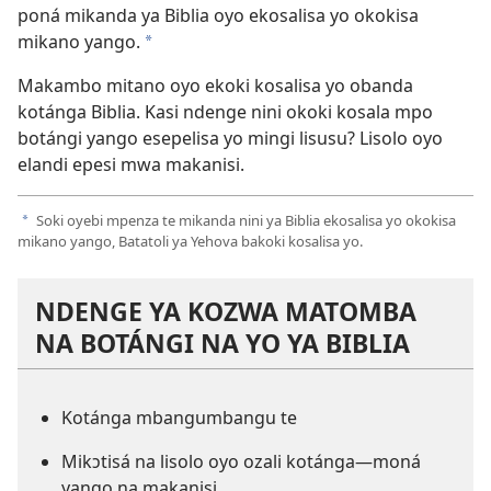
poná mikanda ya Biblia oyo ekosalisa yo okokisa
mikano yango.
a
Makambo mitano oyo ekoki kosalisa yo obanda
kotánga Biblia. Kasi ndenge nini okoki kosala mpo
botángi yango esepelisa yo mingi lisusu? Lisolo oyo
elandi epesi mwa makanisi.
Soki oyebi mpenza te mikanda nini ya Biblia ekosalisa yo okokisa
a
mikano yango, Batatoli ya Yehova bakoki kosalisa yo.
NDENGE YA KOZWA MATOMBA
NA BOTÁNGI NA YO YA BIBLIA
Kotánga mbangumbangu te
Mikɔtisá na lisolo oyo ozali kotánga​—moná
yango na makanisi