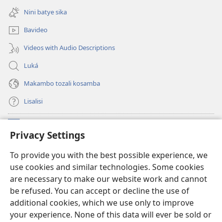
fenɛtrɛ
Nini batye sika
mosusu)
Bavideo
Videos with Audio Descriptions
Luká
Makambo tozali kosamba
Lisalisi
Makabo
(fungolá
Privacy Settings
fenɛtrɛ
mosusu)
Watchtower Mikanda oyo ezali na Internet
To provide you with the best possible experience, we
(fungolá
use cookies and similar technologies. Some cookies
fenɛtrɛ
®
JW Hub
mosusu)
are necessary to make our website work and cannot
(fungolá
be refused. You can accept or decline the use of
fenɛtrɛ
®
Programɛ
JW Library
mosusu)
additional cookies, which we use only to improve
your experience. None of this data will ever be sold or