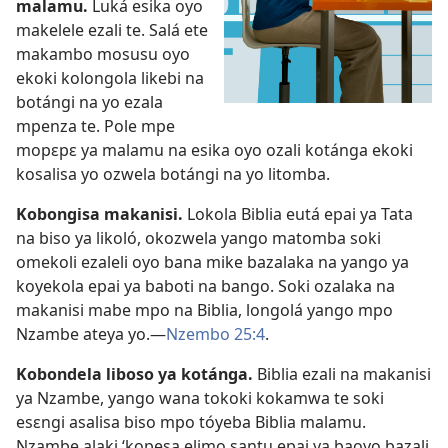
malamu.
Luká esika oyo
makelele ezali te. Salá ete
makambo mosusu oyo
ekoki kolongola likebi na
botángi na yo ezala
mpenza te. Pole mpe
mopɛpɛ ya malamu na esika oyo ozali kotánga ekoki
kosalisa yo ozwela botángi na yo litomba.
Kobongisa makanisi.
Lokola Biblia eutá epai ya Tata
na biso ya likoló, okozwela yango matomba soki
omekoli ezaleli oyo bana mike bazalaka na yango ya
koyekola epai ya baboti na bango. Soki ozalaka na
makanisi mabe mpo na Biblia, longolá yango mpo
Nzambe ateya yo.​—
Nzembo 25:4
.
Kobondela liboso ya kotánga.
Biblia ezali na makanisi
ya Nzambe, yango wana tokoki kokamwa te soki
esɛngi asalisa biso mpo tóyeba Biblia malamu.
Nzambe alaki ‘kopesa elimo santu epai ya baoyo bazali