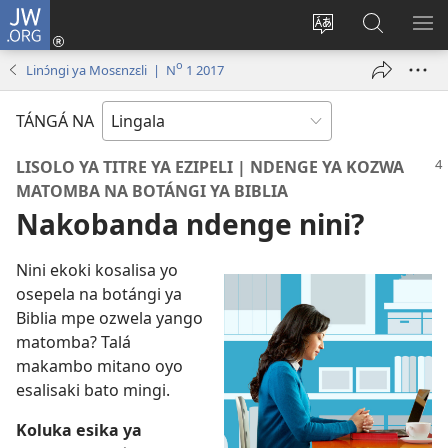
JW.ORG
Kokɔta
na
Tyá
Luká
BI
site
monɔkɔ
JW.ORG
ME
o
Linɔ́ngi ya Mosɛnzɛli | N
1 2017
(fungolá
mosusu
fenɛtrɛ
TÁNGÁ NA
mosusu)
LISOLO YA TITRE YA EZIPELI | NDENGE YA KOZWA
MATOMBA NA BOTÁNGI YA BIBLIA
Nakobanda ndenge nini?
Nini ekoki kosalisa yo
osepela na botángi ya
Biblia mpe ozwela yango
matomba? Talá
makambo mitano oyo
esalisaki bato mingi.
Koluka esika ya