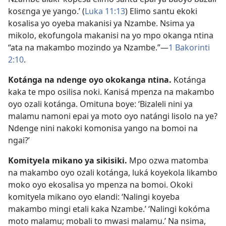
kosɛnga ye yango.’ (
Luka 11:13
) Elimo santu ekoki
kosalisa yo oyeba makanisi ya Nzambe. Nsima ya
mikolo, ekofungola makanisi na yo mpo okanga ntina
“ata na makambo mozindo ya Nzambe.”​—
1 Bakorinti
2:10
.
Kotánga na ndenge oyo okokanga ntina.
Kotánga
kaka te mpo osilisa noki. Kanisá mpenza na makambo
oyo ozali kotánga. Omituna boye: ‘Bizaleli nini ya
malamu namoni epai ya moto oyo natángi lisolo na ye?
Ndenge nini nakoki komonisa yango na bomoi na
ngai?’
Komityela mikano ya sikisiki.
Mpo ozwa matomba
na makambo oyo ozali kotánga, luká koyekola likambo
moko oyo ekosalisa yo mpenza na bomoi. Okoki
komityela mikano oyo elandi: ‘Nalingi koyeba
makambo mingi etali kaka Nzambe.’ ‘Nalingi kokóma
moto malamu; mobali to mwasi malamu.’ Na nsima,