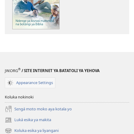
kozwa
mikanda
LINƆ́NGI
YA
MOSƐNZƐLI
Ndenge
ya
kozwa
matomba
na
®
JW.ORG
/ SITE INTERNET YA BATATOLI YA YEHOVA
botángi
ya
Appearance Settings
Biblia
Koluka nokinoki
Sɛngá moto moko aya kotala yo
Luká esika ya makita
(fungolá
fenɛtrɛ
Koluka esika ya liyangani
(fungolá
mosusu)