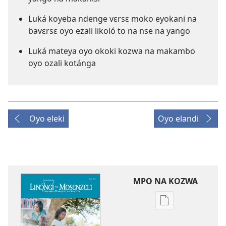
Luká koyeba ndenge vɛrsɛ moko eyokani na
bavɛrsɛ oyo ezali likoló to na nse na yango
Luká mateya oyo okoki kozwa na makambo
oyo ozali kotánga
Oyo eleki
Oyo elandi
MPO NA KOZWA
Ndenge
ya