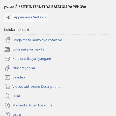
ya
®
JW.ORG
/ SITE INTERNET YA BATATOLI YA YEHOVA
Biblia
Appearance Settings
Koluka nokinoki
Sɛngá moto moko aya kotala yo
Luká esika ya makita
(fungolá
fenɛtrɛ
Koluka esika ya liyangani
(fungolá
mosusu)
fenɛtrɛ
Nini batye sika
mosusu)
Bavideo
Videos with Audio Descriptions
Luká
Makambo tozali kosamba
Lisalisi