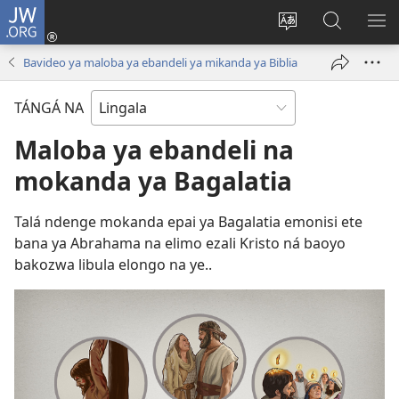
JW.ORG
Kokɔta
na
Tyá
Luká
BI
site
monɔkɔ
JW.ORG
ME
Bavideo ya maloba ya ebandeli ya mikanda ya Biblia
(fungolá
mosusu
fenɛtrɛ
TÁNGÁ NA
mosusu)
Maloba ya ebandeli na
mokanda ya Bagalatia
Talá ndenge mokanda epai ya Bagalatia emonisi ete
bana ya Abrahama na elimo ezali Kristo ná baoyo
bakozwa libula elongo na ye..