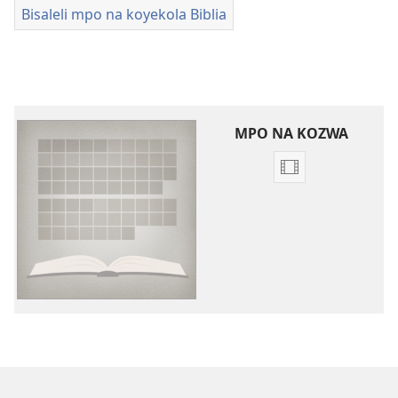
Bisaleli mpo na koyekola Biblia
MPO NA KOZWA
Ndenge
ya
kozwa
bavideo
Bavideo
ya
maloba
ya
ebandeli
ya
mikanda