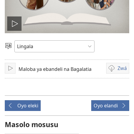
Lakisá
video
Poná
monɔkɔ
Zwá
Maloba ya ebandeli na Bagalatia
Tángá
Ndenge
ya
kozwa
bavideo
Oyo eleki
Oyo elandi
Masolo mosusu