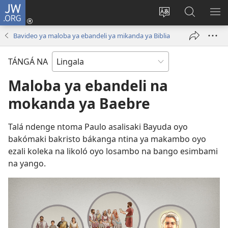
JW.ORG
Kokɔta
na
Tyá
Luká
BI
site
monɔkɔ
JW.ORG
ME
Bavideo ya maloba ya ebandeli ya mikanda ya Biblia
(fungolá
mosusu
fenɛtrɛ
TÁNGÁ NA
mosusu)
Maloba ya ebandeli na
mokanda ya Baebre
Talá ndenge ntoma Paulo asalisaki Bayuda oyo
bakómaki bakristo bákanga ntina ya makambo oyo
ezali koleka na likoló oyo losambo na bango esimbami
na yango.