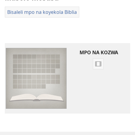
Bisaleli mpo na koyekola Biblia
MPO NA KOZWA
Ndenge
ya
kozwa
bavideo
Bavideo
ya
maloba
ya
ebandeli
ya