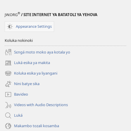
mikanda
ya
®
JW.ORG
/ SITE INTERNET YA BATATOLI YA YEHOVA
Biblia
Appearance Settings
Koluka nokinoki
Sɛngá moto moko aya kotala yo
Luká esika ya makita
(fungolá
fenɛtrɛ
Koluka esika ya liyangani
(fungolá
mosusu)
fenɛtrɛ
Nini batye sika
mosusu)
Bavideo
Videos with Audio Descriptions
Luká
Makambo tozali kosamba