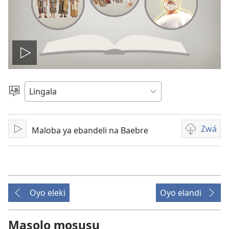
Lakisá
video
Poná
monɔkɔ
Zwá
Maloba ya ebandeli na Baebre
Tángá
Ndenge
ya
kozwa
bavideo
Oyo eleki
Oyo elandi
Masolo mosusu