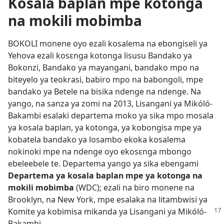
Kosala baplan mpe kotonga
na mokili mobimba
BOKOLI monene oyo ezali kosalema na ebongiseli ya
Yehova ezali kosɛnga kotonga lisusu Bandako ya
Bokonzi, Bandako ya mayangani, bandako mpo na
biteyelo ya teokrasi, babiro mpo na babongoli, mpe
bandako ya Betele na bisika ndenge na ndenge. Na
yango, na sanza ya zomi na 2013, Lisangani ya Mikóló-
Bakambi esalaki departema moko ya sika mpo mosala
ya kosala baplan, ya kotonga, ya kobongisa mpe ya
kobatela bandako ya losambo ekoka kosalema
nokinoki mpe na ndenge oyo ekosɛnga mbongo
ebeleebele te. Departema yango ya sika ebengami
Departema ya kosala baplan mpe ya kotonga na
mokili mobimba
(WDC); ezali na biro monene na
Brooklyn, na New York, mpe esalaka na litambwisi ya
Komite
ya kobimisa mikanda ya Lisangani ya Mikóló-
Bakambi.