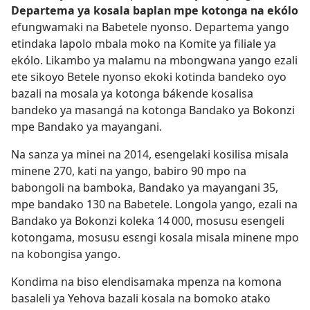
Departema ya kosala baplan mpe kotonga na ekólo
efungwamaki na Babetele nyonso. Departema yango
etindaka lapolo mbala moko na Komite ya filiale ya
ekólo. Likambo ya malamu na mbongwana yango ezali
ete sikoyo Betele nyonso ekoki kotinda bandeko oyo
bazali na mosala ya kotonga bákende kosalisa
bandeko ya masangá na kotonga Bandako ya Bokonzi
mpe Bandako ya mayangani.
Na sanza ya minei na 2014, esengelaki kosilisa misala
minene 270, kati na yango, babiro 90 mpo na
babongoli na bamboka, Bandako ya mayangani 35,
mpe bandako 130 na Babetele. Longola yango, ezali na
Bandako ya Bokonzi koleka 14 000, mosusu esengeli
kotongama, mosusu esɛngi kosala misala minene mpo
na kobongisa yango.
Kondima na biso elendisamaka mpenza na komona
basaleli ya Yehova bazali kosala na bomoko atako