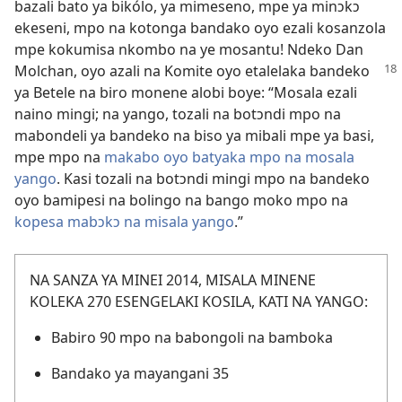
bazali bato ya bikólo, ya mimeseno, mpe ya minɔkɔ
ekeseni, mpo na kotonga bandako oyo ezali kosanzola
mpe kokumisa nkombo na ye mosantu! Ndeko Dan
Molchan, oyo
azali na Komite oyo etalelaka bandeko
ya Betele na biro monene alobi boye: “Mosala ezali
naino mingi; na yango, tozali na botɔndi mpo na
mabondeli ya bandeko na biso ya mibali mpe ya basi,
mpe mpo na
makabo oyo batyaka mpo na mosala
yango
. Kasi tozali na botɔndi mingi mpo na bandeko
oyo bamipesi na bolingo na bango moko mpo na
kopesa mabɔkɔ na misala yango
.”
NA SANZA YA MINEI 2014, MISALA MINENE
KOLEKA 270 ESENGELAKI KOSILA, KATI NA YANGO:
Babiro 90 mpo na babongoli na bamboka
Bandako ya mayangani 35