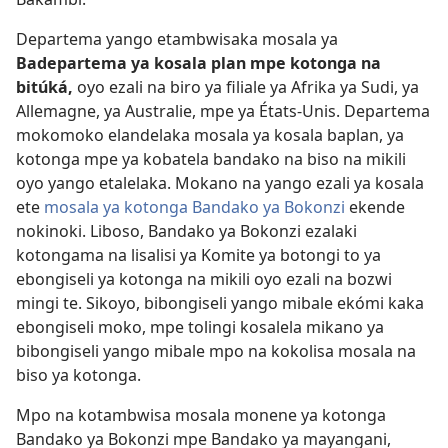
Departema yango etambwisaka mosala ya
Badepartema ya kosala plan mpe kotonga na
bitúká,
oyo ezali na biro ya filiale ya Afrika ya Sudi, ya
Allemagne, ya Australie, mpe ya États-Unis. Departema
mokomoko elandelaka mosala ya kosala baplan, ya
kotonga mpe ya kobatela bandako na biso na mikili
oyo yango etalelaka. Mokano na yango ezali ya kosala
ete
mosala ya kotonga Bandako ya Bokonzi
ekende
nokinoki. Liboso, Bandako ya Bokonzi ezalaki
kotongama na lisalisi ya Komite ya botongi to ya
ebongiseli ya kotonga na mikili oyo ezali na bozwi
mingi te. Sikoyo, bibongiseli yango mibale ekómi kaka
ebongiseli moko, mpe tolingi kosalela mikano ya
bibongiseli yango mibale mpo na kokolisa mosala na
biso ya kotonga.
Mpo na kotambwisa mosala monene ya kotonga
Bandako ya Bokonzi mpe Bandako ya mayangani,