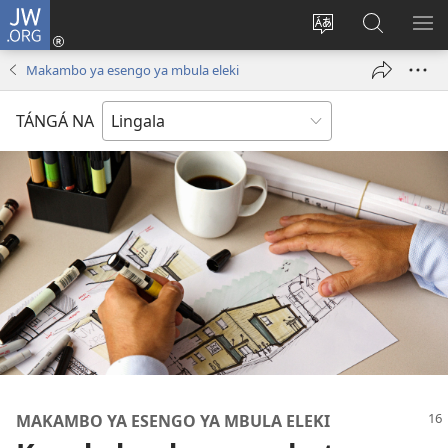
JW.ORG
Kokɔta
na
Tyá
Luká
BI
site
monɔkɔ
JW.ORG
ME
Makambo ya esengo ya mbula eleki
(fungolá
mosusu
fenɛtrɛ
TÁNGÁ NA
mosusu)
MAKAMBO YA ESENGO YA MBULA ELEKI