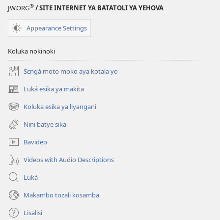
Yehova
®
JW.ORG
/ SITE INTERNET YA BATATOLI YA YEHOVA
Appearance Settings
Koluka nokinoki
Sɛngá moto moko aya kotala yo
Luká esika ya makita
(fungolá
fenɛtrɛ
Koluka esika ya liyangani
(fungolá
mosusu)
fenɛtrɛ
Nini batye sika
mosusu)
Bavideo
Videos with Audio Descriptions
Luká
Makambo tozali kosamba
Lisalisi