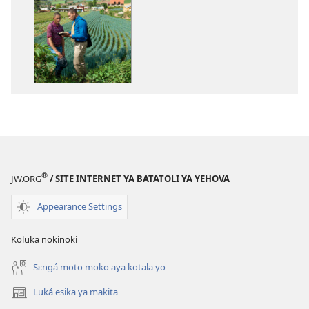
ya
kozwa
mikanda
Buku
ya
mobu
2015
ya
Batatoli
ya
Yehova
®
JW.ORG
/ SITE INTERNET YA BATATOLI YA YEHOVA
Appearance Settings
Koluka nokinoki
Sɛngá moto moko aya kotala yo
Luká esika ya makita
(fungolá