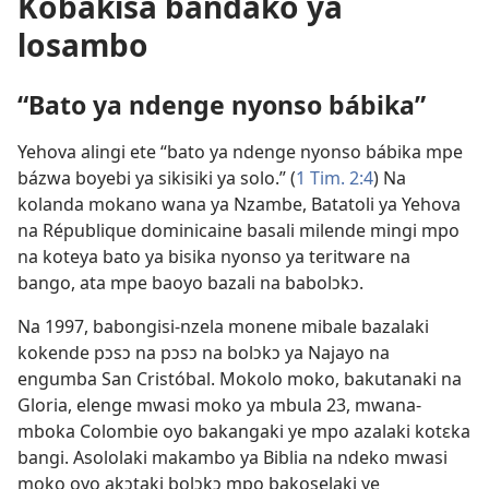
Kobakisa bandako ya
losambo
“Bato ya ndenge nyonso bábika”
Yehova alingi ete “bato ya ndenge nyonso bábika mpe
bázwa boyebi ya sikisiki ya solo.” (
1 Tim. 2:4
) Na
kolanda mokano wana ya Nzambe, Batatoli ya Yehova
na République dominicaine basali milende mingi mpo
na koteya bato ya bisika nyonso ya teritware na
bango, ata mpe baoyo bazali na babolɔkɔ.
Na 1997, babongisi-nzela monene mibale bazalaki
kokende pɔsɔ na pɔsɔ na bolɔkɔ ya Najayo na
engumba San Cristóbal. Mokolo moko, bakutanaki na
Gloria, elenge mwasi moko ya mbula 23, mwana-
mboka Colombie oyo bakangaki ye mpo azalaki kotɛka
bangi. Asololaki makambo ya Biblia na ndeko mwasi
moko oyo akɔtaki bolɔkɔ mpo bakoselaki ye