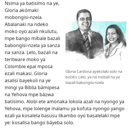
Nsima ya batisimo na ye,
Gloria akómaki
mobongisi-nzela.
Abalanaki na ndeko
moko oyo azali nkulutu,
mpe bango mibale bazali
babongisi-nzela ya sanza
na sanza. Lelo, bazali na
teritware moko ya
Colombie epai mposa
Gloria Cardona ayekolaki solo na
ezali makasi. Gloria
bolɔkɔ. Lelo, ye ná mobali na ye
asalisi bayekoli na ye
bazali babongisi-nzela
mingi ya Biblia bámipesa
na Yehova mpe bázwa
batisimo. Alobi ete amonaka lokola azali na nyongo ya
Yehova, mpe lolenge malamu ya kofuta nyongo yango
ezali ya kosalela basusu likambo oyo basalelaki mpe
ye: kosalisa bango báyeba solo.