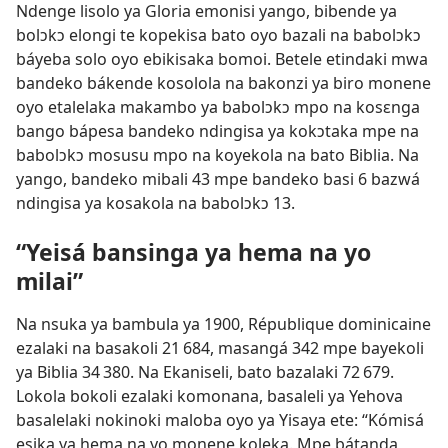
Ndenge lisolo ya Gloria emonisi yango, bibende ya
bolɔkɔ elongi te kopekisa bato oyo bazali na babolɔkɔ
báyeba solo oyo ebikisaka bomoi. Betele etindaki mwa
bandeko bákende kosolola na bakonzi ya biro monene
oyo etalelaka makambo ya babolɔkɔ mpo na kosɛnga
bango bápesa bandeko ndingisa ya kokɔtaka mpe na
babolɔkɔ mosusu mpo na koyekola na bato Biblia. Na
yango, bandeko mibali 43 mpe bandeko basi 6 bazwá
ndingisa ya kosakola na babolɔkɔ 13.
“Yeisá bansinga ya hema na yo
milai”
Na nsuka ya bambula ya 1900, République dominicaine
ezalaki na basakoli 21 684, masangá 342 mpe bayekoli
ya Biblia 34 380. Na Ekaniseli, bato bazalaki 72 679.
Lokola bokoli ezalaki komonana, basaleli ya Yehova
basalelaki nokinoki maloba oyo ya Yisaya ete: “Kómisá
esika ya hema na yo monene koleka. Mpe bátanda