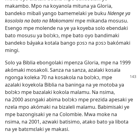
makambo. Mpo na koyanola mituna ya Gloria,
bandeko mibali yango bamemelaki ye buku
Ndenge ya
kosolola na bato na Makomami
mpe mikanda mosusu.
Esengo mpe molende na ye ya koyeba solo ebendaki
bato mosusu ya bolɔkɔ, mpe bato oyo bandimaki
bandeko báyaka kotala bango pɔsɔ na pɔsɔ bakómaki
mingi.
Solo ya Biblia ebongolaki mpenza Gloria, mpe na 1999
akómaki mosakoli. Sanza na sanza, azalaki kosala
ngonga
koleka 70 na kosakola na bolɔkɔ, mpe
azalaki koyekola Biblia na baninga na ye motoba ya
bolɔkɔ mpe bazalaki kokola malamu. Na nsima,
na 2000 asɛngaki abima bolɔkɔ mpe prezida apesaki ye
nzela mpo akómaki na bizaleli malamu. Babimisaki ye
mpe bazongisaki ye na Colombie. Mwa moke na
nsima, na 2001, azwaki batisimo, atako bato ya libota
na ye batɛmɛlaki ye makasi.