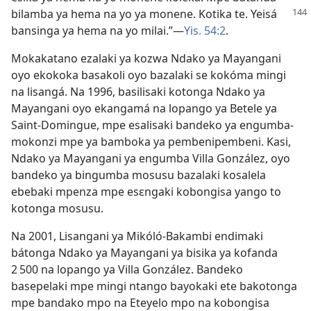
bilamba
ya hema na yo ya monene. Kotika te. Yeisá
bansinga ya hema na yo milai.”​—
Yis. 54:2
.
Mokakatano ezalaki ya kozwa Ndako ya Mayangani
oyo ekokoka basakoli oyo bazalaki se kokóma mingi
na lisangá. Na 1996, basilisaki kotonga Ndako ya
Mayangani oyo ekangamá na lopango ya Betele ya
Saint-Domingue, mpe esalisaki bandeko ya engumba-
mokonzi mpe ya bamboka ya pembenipembeni. Kasi,
Ndako ya Mayangani ya engumba Villa González, oyo
bandeko ya bingumba mosusu bazalaki kosalela
ebebaki mpenza mpe esɛngaki kobongisa yango to
kotonga mosusu.
Na 2001, Lisangani ya Mikóló-Bakambi endimaki
bátonga Ndako ya Mayangani ya bisika ya kofanda
2 500 na lopango ya Villa González. Bandeko
basepelaki mpe mingi ntango bayokaki ete bakotonga
mpe bandako mpo na Eteyelo mpo na kobongisa