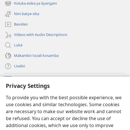
fenɛtrɛ
Koluka esika ya liyangani
(fungolá
mosusu)
fenɛtrɛ
Nini batye sika
mosusu)
Bavideo
Videos with Audio Descriptions
Luká
Makambo tozali kosamba
Lisalisi
Makabo
(fungolá
Privacy Settings
fenɛtrɛ
mosusu)
Watchtower Mikanda oyo ezali na Internet
To provide you with the best possible experience, we
(fungolá
use cookies and similar technologies. Some cookies
fenɛtrɛ
®
JW Hub
mosusu)
are necessary to make our website work and cannot
(fungolá
be refused. You can accept or decline the use of
fenɛtrɛ
®
Programɛ
JW Library
mosusu)
additional cookies, which we use only to improve