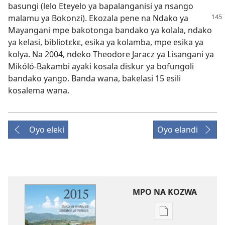
basungi (lelo Eteyelo ya bapalanganisi ya nsango
malamu ya Bokonzi). Ekozala
pene na Ndako ya
Mayangani mpe bakotonga bandako ya kolala, ndako
ya kelasi, bibliotɛkɛ, esika ya kolamba, mpe esika ya
kolya. Na 2004, ndeko Theodore Jaracz ya Lisangani ya
Mikóló-Bakambi ayaki kosala diskur ya bofungoli
bandako yango. Banda wana, bakelasi 15 esili
kosalema wana.
Oyo eleki
Oyo elandi
MPO NA KOZWA
Ndenge