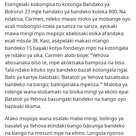
Esengelaki kobongisa to kotonga Bandako ya
Bokonzi 23 mpe bandako ya bandeko koleka 800. Na
ndakisa, Carmen, ndeko mwasi moko ya mobange oyo
azali mobongisi-nzela ya sanza na sanza, ayokaki
mawa mingi mpo mopɛpɛ ebebisaki esika afandaka
esali mbula 38. Kasi, asepelaki makasi ntango
bandeko 15 bayaki kotya fondasyo mpo na kotongela
ye ndako ya sika. Carmen alobi boye: “Yehova
abosanaka biso te, mpe akokisaka bamposa na biso.
Talá ndako kitoko oyo bandeko bazali kotongela ngai.
Bato ya kartye balobaki: ‘Batatoli ya Yehova basalisaka
bandeko na bango; balinganaka mpenza.’” Maloba ya
ndenge wana elobamaki na bisika mingi ya ekólo epai
Batatoli ya Yehova basungaki bandeko na bango oyo
bazwaki likama.
Atako mopɛpɛ wana esalaki mabe mingi, bolingo ya
basaleli ya Yehova etindaki bango básunga bandeko
na bango na mosuni mpe na elimo. Longola nyonso