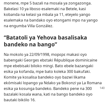
monene, mpe 5 bazali na mosala ya zongazonga.
Bakelasi 10 ya liboso esalemaki na Betele, kasi
kobanda na kelasi ya mbala ya 11, eteyelo yango
esalemaka na bandako oyo etongami mpo na yango
na engumba Villa González.
“Batatoli ya Yehova basalisaka
bandeko na bango”
Na mokolo ya 22/09/1998, mopɛpɛ makasi oyo
babengaki Georges ebɛtaki République dominicaine
mpe ebebisaki biloko mingi. Bato ebele bazangaki
esika ya kofanda, mpe bato koleka 300 bakufaki.
Komite ya kosalisa bandeko oyo bazwi likama
ekómisaki lopango ya Ndako ya Bokonzi ya La Romana
esika ya kosunga
bandeko. Bandeko pene na 300
bazalaki kosala wana, kati na bango bandeko oyo
bautaki bikólo 16.