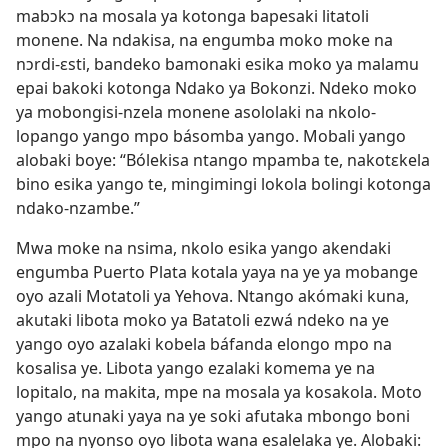
mabɔkɔ na mosala ya kotonga bapesaki litatoli
monene. Na ndakisa, na engumba moko moke na
nɔrdi-ɛsti, bandeko bamonaki esika moko ya malamu
epai bakoki kotonga Ndako ya Bokonzi. Ndeko moko
ya mobongisi-nzela monene asololaki na nkolo-
lopango yango mpo básomba yango. Mobali yango
alobaki boye: “Bólekisa ntango mpamba te, nakotɛkela
bino esika yango te, mingimingi lokola bolingi kotonga
ndako-nzambe.”
Mwa moke na nsima, nkolo esika yango akendaki
engumba Puerto Plata kotala yaya na ye ya mobange
oyo azali Motatoli ya Yehova. Ntango akómaki kuna,
akutaki libota moko ya Batatoli ezwá ndeko na ye
yango oyo azalaki kobela báfanda elongo mpo na
kosalisa ye. Libota yango ezalaki komema ye na
lopitalo, na makita, mpe na mosala ya kosakola. Moto
yango atunaki yaya na ye soki afutaka mbongo boni
mpo na nyonso oyo libota wana esalelaka ye. Alobaki: