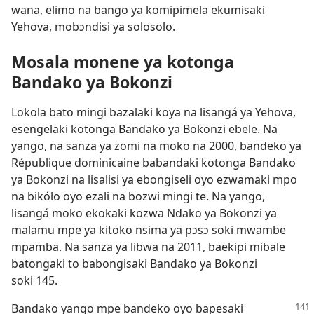
wana, elimo na bango ya komipimela ekumisaki
Yehova, mobɔndisi ya solosolo.
Mosala monene ya kotonga
Bandako ya Bokonzi
Lokola bato mingi bazalaki koya na lisangá ya Yehova,
esengelaki kotonga Bandako ya Bokonzi ebele. Na
yango, na sanza ya zomi na moko na 2000, bandeko ya
République dominicaine babandaki kotonga Bandako
ya Bokonzi na lisalisi ya ebongiseli oyo ezwamaki mpo
na bikólo oyo ezali na bozwi mingi te. Na yango,
lisangá moko ekokaki kozwa Ndako ya Bokonzi ya
malamu mpe ya kitoko nsima ya pɔsɔ soki mwambe
mpamba. Na sanza ya libwa na 2011, baekipi mibale
batongaki to babongisaki Bandako ya Bokonzi
soki 145.
Bandako yango mpe bandeko oyo bapesaki