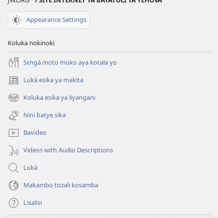
Appearance Settings
Koluka nokinoki
Sɛngá moto moko aya kotala yo
Luká esika ya makita
(fungolá
fenɛtrɛ
Koluka esika ya liyangani
(fungolá
mosusu)
fenɛtrɛ
Nini batye sika
mosusu)
Bavideo
Videos with Audio Descriptions
Luká
Makambo tozali kosamba
Lisalisi