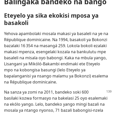
Balingaka bandeko na bango
Eteyelo ya sika ekokisi mposa ya
basakoli
Yehova apambolaki mosala makasi ya basaleli na ye na
République dominicaine. Na 1994, basakoli ya Bokonzi
bazalaki 16 354 na masangá 259. Lokola bokoli ezalaki
makasi mpenza, esengelaki kozala na bankulutu mpe
basaleli na misala oyo babongi. Kaka na mbula yango,
Lisangani ya Mikóló-Bakambi endimaki ete Eteyelo
mpo na kobongisa basungi (lelo Eteyelo ya
bapalanganisi ya nsango malamu ya Bokonzi) esalema
na République dominicaine.
Na sanza ya zomi na 2011, bandeko soki 600
basilaki kozwa formasyo na bakelasi 25 oyo esalemaki
na ekólo yango. Lelo, bandeko yango mingi bazali na
mosala ya ntango nyonso, 71 bazali babongisi-nzela