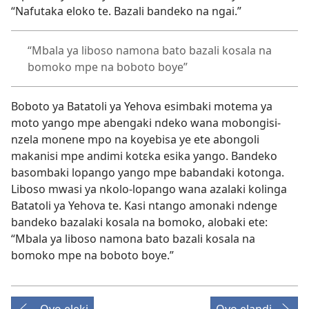
“Nafutaka eloko te. Bazali bandeko na ngai.”
“Mbala ya liboso namona bato bazali kosala na
bomoko mpe na boboto boye”
Boboto ya Batatoli ya Yehova esimbaki motema ya
moto yango mpe abengaki ndeko wana mobongisi-
nzela monene mpo na koyebisa ye ete abongoli
makanisi mpe andimi kotɛka esika yango. Bandeko
basombaki lopango yango mpe babandaki kotonga.
Liboso mwasi ya nkolo-lopango wana azalaki kolinga
Batatoli ya Yehova te. Kasi ntango amonaki ndenge
bandeko bazalaki kosala na bomoko, alobaki ete:
“Mbala ya liboso namona bato bazali kosala na
bomoko mpe na boboto boye.”
Oyo eleki
Oyo elandi