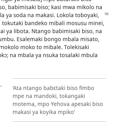
so, babimisaki biso; kasi mwa mikolo na
la ya soda na makasi.
Lokola toboyaki,
a, tokutaki bandeko mibali mosusu minei,
i ya libota. Ntango babimisaki biso, na
etumbu. Esalemaki bongo mbala misato,
 mokolo moko to mibale. Tolekisaki
kɔ; na mbala ya nsuka tosalaki mbula
.
‘Ata ntango babɛtaki biso fimbo
mpe na mandoki, tokangaki
motema, mpo Yehova apesaki biso
makasi ya koyika mpiko’