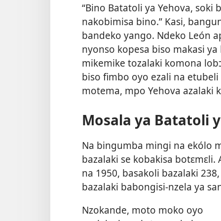
“Bino Batatoli ya Yehova, soki 
nakobimisa bino.” Kasi, bangu
bandeko yango. Ndeko León apes
nyonso kopesa biso makasi ya
mikemike tozalaki komona lobɔ
biso fimbo oyo ezali na etubel
motema, mpo Yehova azalaki ko
Mosala ya Batatoli 
Na bingumba mingi na ekólo 
bazalaki se kobakisa botɛmɛli.
na 1950, basakoli bazalaki 238,
bazalaki babongisi-nzela ya sa
Nzokande, moto moko oyo