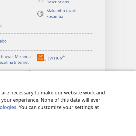
Descriptions
Makambo tozali
kosamba
si
abo
chtower Mikanda
®
JW Hub
(fungolá
ezali na Internet
fenɛtrɛ
®
mosusu)
gramɛ
JW Library
es are necessary to make our website work and
your experience. None of this data will ever
nologies
. You can customize your settings at
A MAKAMBO YA MOTO
|
PRIVACY SETTINGS