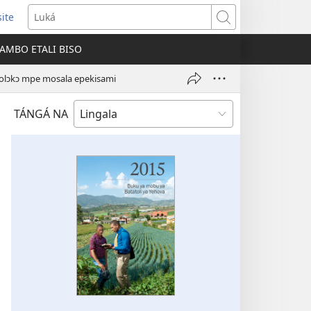
site
lá
Luká
ɛ
AMBO ETALI BISO
u)
bolɔkɔ mpe mosala epekisami
TÁNGÁ NA