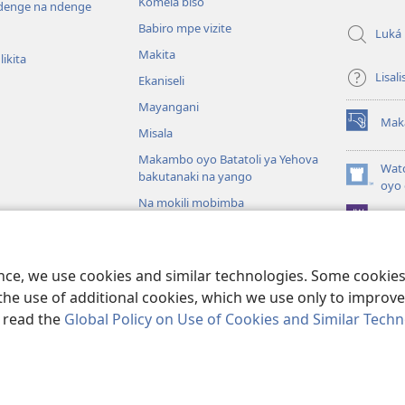
Komelá biso
enge na ndenge
Babiro mpe vizite
Luká
Makita
ikita
Lisali
Ekaniseli
Mayangani
Mak
(fungolá
Misala
fenɛtrɛ
Makambo oyo Batatoli ya Yehova
mosusu)
Wat
bakutanaki na yango
(fungolá
oyo 
fenɛtrɛ
Na mokili mobimba
Pro
mosusu)
iblia
otángi ya Biblia
ence, we use cookies and similar technologies. Some cooki
the use of additional cookies, which we use only to improve 
, read the
Global Policy on Use of Cookies and Similar Tech
 Society of Pennsylvania.
NDENGE YA KOSALELA
|
MIBEKO YA KOBOMB