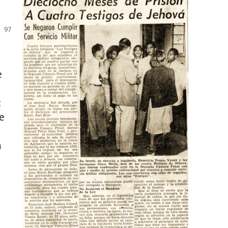
e
:
e
a