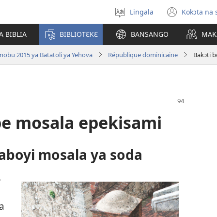
Lingala
Kokɔta na 
Poná
(fungo
monɔkɔ
fenɛtr
A BIBLIA
BIBLIOTƐKƐ
BANSANGO
MAK
mosus
mobu 2015 ya Batatoli ya Yehova
République dominicaine
Bakɔti 
pe mosala epekisami
aboyi mosala ya soda
o
a