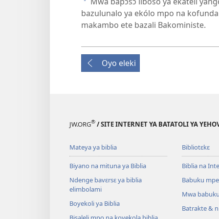
Mwa bapɔsɔ liboso ya ekateli yang
a
bazulunalo ya ekólo mpo na kofunda
makambo ete bazali Bakoministe.
Oyo eleki
®
JW.ORG
/ SITE INTERNET YA BATATOLI YA YEHO
Mateya ya biblia
Bibliotɛkɛ
Biyano na mituna ya Biblia
Biblia na Int
Ndenge bavɛrsɛ ya biblia
Babuku mpe
elimbolami
Mwa babuku
Boyekoli ya Biblia
Batrakte & n
Bisaleli mpo na koyekola biblia