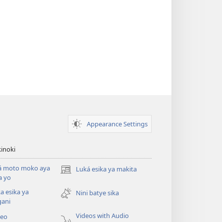
Appearance Settings
inoki
á moto moko aya
Luká esika ya makita
(fungolá
a yo
fenɛtrɛ
a esika ya
mosusu)
Nini batye sika
gani
Videos with Audio
deo