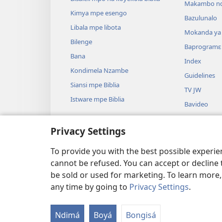
Makambo nd
Kimya mpe esengo
Bazulunalo
Libala mpe libota
Mokanda ya l
Bilenge
Baprogramɛ
Bana
Index
Kondimela Nzambe
Guidelines
Siansi mpe Biblia
TV JW
Istware mpe Biblia
Bavideo
Miziki
Privacy Settings
Badrame ya B
Badrame ya b
To provide you with the best possible experi
cannot be refused. You can accept or decline 
be sold or used for marketing. To learn more
any time by going to
Privacy Settings
.
Copyright
© 2026 Watch Tower Bible and Tract
Ndimá
Boyá
Bongisá