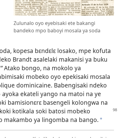
Zulunalo oyo eyebisaki ete bakangi
bandeko mpo baboyi mosala ya soda
soda, kopesa bɛndɛlɛ losako, mpe kofuta
ko Brandt asalelaki makanisi ya buku
”
Atako bongo, na mokolo ya
 abimisaki mobeko oyo epekisaki mosala
blique dominicaine. Babengisaki ndeko
 ayoka ekateli yango na matoi na ye
ki bamisionɛrɛ basengeli kolongwa na
koki kotikala soki batosi mobeko
to makambo ya lingomba na bango.
a