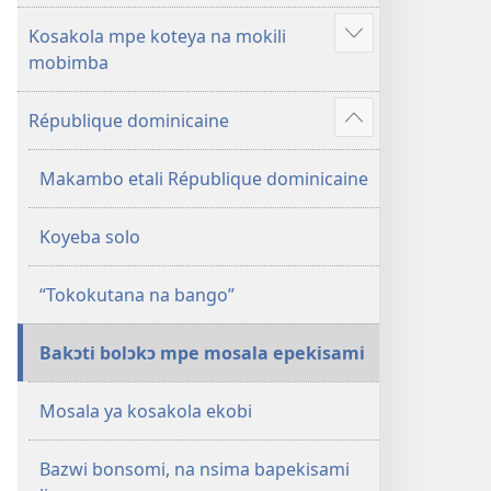
Kosakola mpe koteya na mokili
Show
mobimba
more
République dominicaine
Show
more
Makambo etali République dominicaine
Koyeba solo
“Tokokutana na bango”
Bakɔti bolɔkɔ mpe mosala epekisami
Mosala ya kosakola ekobi
Bazwi bonsomi, na nsima bapekisami