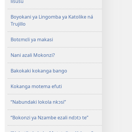
lisusu
Boyokani ya Lingomba ya Katolike ná
Trujillo
Botɛmɛli ya makasi
Nani azali Mokonzi?
Bakokaki kokanga bango
Kokanga motema efuti
“Nabundaki lokola nkɔsi”
“Bokonzi ya Nzambe ezali ndɔtɔ te”