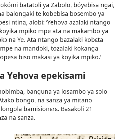
bokómi batatoli ya Zabolo, bóyebisa ngai,
na balongaki te kobebisa bosembo ya
i ntina, alobi: ‘Yehova azalaki ntango
 koyika mpiko mpe ata na makambo ya
kɔ na Ye. Ata ntango bazalaki kobɛta
i mpe na mandoki, tozalaki kokanga
pesa biso makasi ya koyika mpiko.’
ya Yehova epekisami
mobimba, banguna ya losambo ya solo
 Atako bongo, na sanza ya mitano
 longola bamisionɛrɛ. Basakoli 21
nza na sanza.