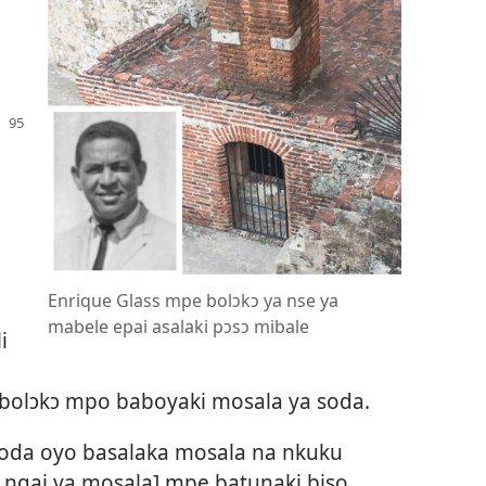
Enrique Glass mpe bolɔkɔ ya nse ya
mabele epai asalaki pɔsɔ mibale
i
i bolɔkɔ mpo baboyaki mosala ya soda.
soda oyo basalaka mosala na nkuku
 ngai ya mosala] mpe batunaki biso