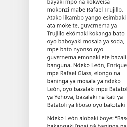
bayaki mpo na kokweisa
mokonzi mabe Rafael Trujillo.
Atako likambo yango esimbaki
ata moke te, guvɛrnema ya
Trujillo ekómaki
kokanga bato
oyo baboyaki mosala ya soda,
mpe bato nyonso oyo
guvɛrnema emonaki ete bazali
banguna. Ndeko León, Enrique
mpe Rafael Glass, elongo na
baninga ya mosala ya ndeko
León, oyo bazalaki mpe Batatol
ya Yehova, bazalaki na kati ya
Batatoli ya liboso oyo bakɔtak
Ndeko León alobaki boye: “Ba
bakangaki [ngai ná baninga na