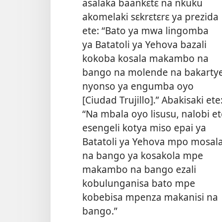
asalaka baankɛtɛ na nkuku
akomelaki sɛkrɛtɛrɛ ya prezida
ete: “Bato ya mwa lingomba
ya Batatoli ya Yehova bazali
kokoba kosala makambo na
bango na molende na bakarty
nyonso ya engumba oyo
[Ciudad Trujillo].” Abakisaki ete
“Na mbala oyo lisusu, nalobi et
esengeli kotya miso epai ya
Batatoli ya Yehova mpo mosal
na bango ya kosakola mpe
makambo na bango ezali
kobulunganisa bato mpe
kobebisa mpenza makanisi na
bango.”