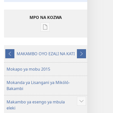
MPO NA KOZWA
Ndenge
ya
kozwa
mikanda
MAKAMBO OYO EZALI NA KATI
Buku
Oyo
Oyo
ya
eleki
elandi
mobu
Mokapo ya mobu 2015
2015
ya
Mokanda ya Lisangani ya Mikóló-
Batatoli
Bakambi
ya
Yehova
Makambo ya esengo ya mbula
Show
eleki
more