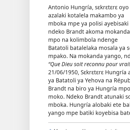
Antonio Hungría, sɛkrɛtɛrɛ oyo
azalaki kotalela makambo ya
mboka mpe ya polisi ayebisaki
ndeko Brandt akoma mokanda
mpo na kolimbola ndenge
Batatoli batalelaka mosala ya 
mpako. Na mokanda yango, nde
“Que Dieu soit reconnu pour vrai!
21/06/1950, Sɛkrɛtɛrɛ Hungría
ya Batatoli ya Yehova na Répu
Brandt na biro ya Hungría mpo
moko. Ndeko Brandt atunaki so
mboka. Hungría
alobaki ete ba
yango mpe batiki koyebisa ba