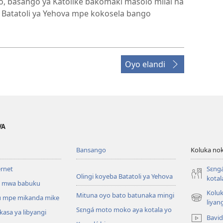
o, basango ya Katolike bakomaki masolo milai na
 Batatoli ya Yehova mpe kokosela bango
Oyo elandi
VA
Bansango
Koluka nok
ernet
Sɛng
Olingi koyeba Batatoli ya Yehova
kotal
 mwa babuku
Koluk
Mituna oyo bato batunaka mingi
 mpe mikanda mike
(fungolá
liyan
Sɛngá moto moko aya kotala yo
fenɛtrɛ
kasa ya libyangi
Bavi
mosusu)