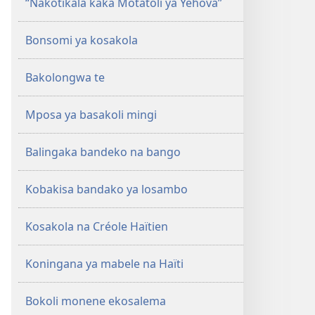
“Nakotikala kaka Motatoli ya Yehova”
Bonsomi ya kosakola
Bakolongwa te
Mposa ya basakoli mingi
Balingaka bandeko na bango
Kobakisa bandako ya losambo
Kosakola na Créole Haïtien
Koningana ya mabele na Haïti
Bokoli monene ekosalema