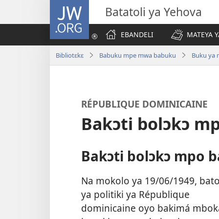
JW.ORG
Batatoli ya Yehova
EBANDELI
MATEYA Y
Bibliotɛkɛ
Babuku mpe mwa babuku
Buku ya 
RÉPUBLIQUE DOMINICAINE
Bakɔti bolɔkɔ m
Bakɔti bolɔkɔ mpo b
Na mokolo ya 19/06/1949, bat
ya politiki ya République
dominicaine oyo bakimá mbok