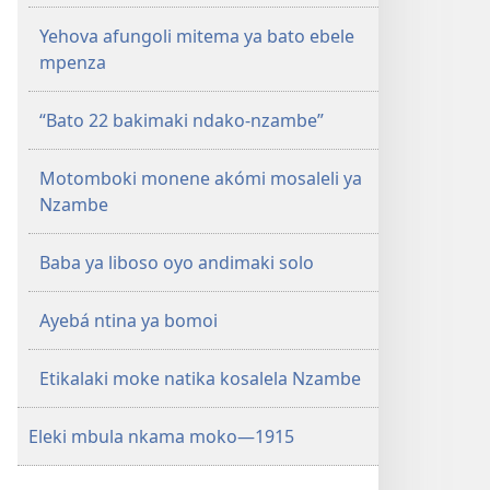
Yehova afungoli mitema ya bato ebele
mpenza
“Bato 22 bakimaki ndako-nzambe”
Motomboki monene akómi mosaleli ya
Nzambe
Baba ya liboso oyo andimaki solo
Ayebá ntina ya bomoi
Etikalaki moke natika kosalela Nzambe
Eleki mbula nkama moko​—1915