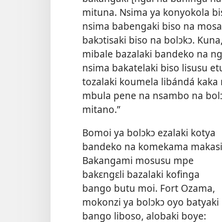
mituna. Nsima ya konyokola bi
nsima babengaki biso na mosa
bakɔtisaki biso na bolɔkɔ. Kun
mibale bazalaki bandeko na nga
nsima bakatelaki biso lisusu 
tozalaki koumela libándá kaka
mbula pene na nsambo na bolɔ
mitano.”
Bomoi ya bolɔkɔ ezalaki kotya
bandeko na komekama makasi
Bakangami mosusu mpe
bakɛngɛli bazalaki kofinga
bango butu moi. Fort Ozama,
mokonzi ya bolɔkɔ oyo batyaki
bango liboso, alobaki boye: