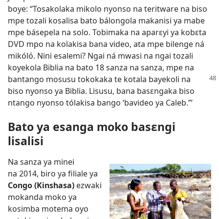
boye: “Tosakolaka mikolo nyonso na teritware na biso
mpe tozali kosalisa bato bálongola makanisi ya mabe
mpe básepela na solo. Tobimaka na aparɛyi ya kobɛta
DVD mpo na kolakisa bana video, ata mpe bilenge ná
mikóló. Nini esalemi? Ngai ná mwasi na ngai tozali
koyekola Biblia na bato 18 sanza na sanza, mpe na
bantango mosusu tokokaka te
kotala bayekoli na
biso nyonso ya Biblia. Lisusu, bana basɛngaka biso
ntango nyonso tólakisa bango ‘bavideo ya Caleb.’”
Bato ya esanga moko basɛngi
lisalisi
Na sanza ya minei
na 2014, biro ya filiale ya
Congo (Kinshasa)
ezwaki
mokanda moko ya
kosimba motema oyo