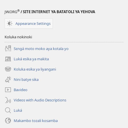
ya
Yehova
®
JW.ORG
/ SITE INTERNET YA BATATOLI YA YEHOVA
Appearance Settings
Koluka nokinoki
Sɛngá moto moko aya kotala yo
Luká esika ya makita
(fungolá
fenɛtrɛ
Koluka esika ya liyangani
(fungolá
mosusu)
fenɛtrɛ
Nini batye sika
mosusu)
Bavideo
Videos with Audio Descriptions
Luká
Makambo tozali kosamba