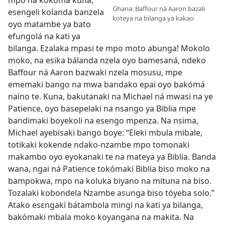
mpo na kokóma kuna,
Ghana: Baffour ná Aaron bazali
esengeli kolanda banzela
koteya na bilanga ya kakao
oyo matambe ya bato
efungolá na kati ya
bilanga. Ezalaka mpasi te mpo moto abunga! Mokolo
moko, na esika bálanda nzela oyo bamesaná, ndeko
Baffour ná Aaron bazwaki nzela mosusu, mpe
ememaki bango na mwa bandako epai oyo bakómá
naino te. Kuna, bakutanaki na Michael ná mwasi na ye
Patience, oyo basepelaki na nsango ya Biblia mpe
bandimaki boyekoli na esengo mpenza. Na nsima,
Michael ayebisaki bango boye: “Eleki mbula mibale,
totikaki kokende ndako-nzambe mpo tomonaki
makambo oyo eyokanaki te na mateya ya Biblia. Banda
wana, ngai ná Patience tokómaki Biblia biso moko na
bampokwa, mpo na koluka biyano na mituna na biso.
Tozalaki kobondela Nzambe asunga biso tóyeba solo.”
Atako esɛngaki bátambola mingi na kati ya bilanga,
bakómaki mbala moko koyangana na makita. Na