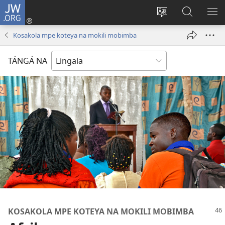
JW.ORG
Kokɔta
na
Tyá
Luká
BI
site
monɔkɔ
JW.ORG
ME
Kosakola mpe koteya na mokili mobimba
(fungolá
mosusu
fenɛtrɛ
TÁNGÁ NA
mosusu)
KOSAKOLA MPE KOTEYA NA MOKILI MOBIMBA