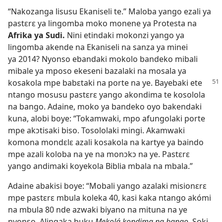
“Nakozanga lisusu Ekaniseli te.” Maloba yango ezali ya
pastɛrɛ ya lingomba moko monene ya Protesta na
Afrika ya Sudi.
Nini etindaki mokonzi yango ya
lingomba akende na Ekaniseli na sanza ya minei
ya 2014? Nyonso ebandaki mokolo bandeko mibali
mibale ya mposo ekeseni bazalaki na mosala ya
kosakola mpe babɛtaki na porte na
ye. Bayebaki ete
ntango mosusu pastɛrɛ yango akondima te kosolola
na bango. Adaine, moko ya bandeko oyo bakendaki
kuna, alobi boye: “Tokamwaki, mpo afungolaki porte
mpe akɔtisaki biso. Tosololaki mingi. Akamwaki
komona mondɛlɛ azali kosakola na kartye ya baindo
mpe azali koloba na ye na monɔkɔ na ye. Pastɛrɛ
yango andimaki koyekola Biblia mbala na mbala.”
Adaine abakisi boye: “Mobali yango azalaki misionɛrɛ
mpe pastɛrɛ mbula koleka 40, kasi kaka ntango akómi
na mbula 80 nde azwaki biyano na mituna na ye
nyonso. Alingaka buku
Mekolá kondima na bango.
Soki