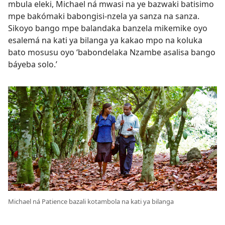
mbula eleki, Michael ná mwasi na ye bazwaki batisimo
mpe bakómaki babongisi-nzela ya sanza na sanza.
Sikoyo bango mpe balandaka banzela mikemike oyo
esalemá na kati ya bilanga ya kakao mpo na koluka
bato mosusu oyo ‘babondelaka Nzambe asalisa bango
báyeba solo.’
Michael ná Patience bazali kotambola na kati ya bilanga