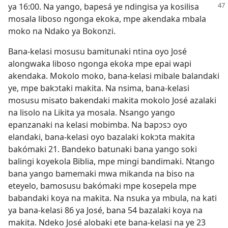
ya 16:00. Na yango, bapesá ye ndingisa ya kosilisa
mosala liboso ngonga ekoka, mpe akendaka mbala
moko na Ndako ya Bokonzi.
Bana-kelasi mosusu bamitunaki ntina oyo José
alongwaka liboso ngonga ekoka mpe epai wapi
akendaka. Mokolo moko, bana-kelasi mibale balandaki
ye, mpe bakɔtaki makita. Na nsima, bana-kelasi
mosusu misato bakendaki makita mokolo José azalaki
na lisolo na Likita ya mosala. Nsango yango
epanzanaki na kelasi mobimba. Na bapɔsɔ oyo
elandaki, bana-kelasi oyo bazalaki kokɔta makita
bakómaki 21. Bandeko batunaki bana yango soki
balingi koyekola Biblia, mpe mingi bandimaki. Ntango
bana yango bamemaki mwa mikanda na biso na
eteyelo, bamosusu bakómaki mpe kosepela mpe
babandaki koya na makita. Na nsuka ya mbula, na kati
ya bana-kelasi 86 ya José, bana 54 bazalaki koya na
makita. Ndeko José alobaki ete bana-kelasi na ye 23