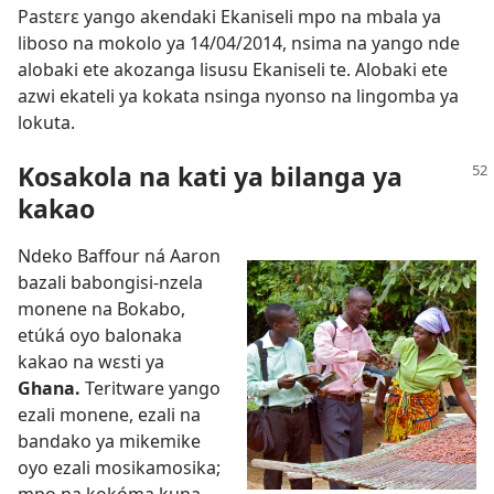
Pastɛrɛ yango akendaki Ekaniseli mpo na mbala ya
liboso na mokolo ya 14/04/2014, nsima na yango nde
alobaki ete akozanga lisusu Ekaniseli te. Alobaki ete
azwi ekateli ya kokata nsinga nyonso na lingomba ya
lokuta.
Kosakola na kati ya bilanga ya
kakao
Ndeko Baffour ná Aaron
bazali babongisi-nzela
monene na Bokabo,
etúká oyo balonaka
kakao na wɛsti ya
Ghana.
Teritware yango
ezali monene, ezali na
bandako ya mikemike
oyo ezali mosikamosika;