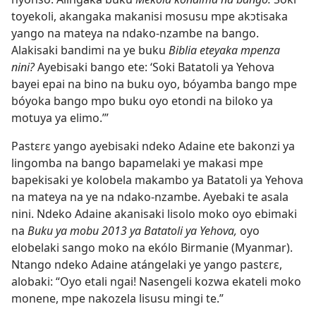
toyekoli, akangaka makanisi mosusu mpe akɔtisaka
yango na mateya na ndako-nzambe na bango.
Alakisaki bandimi na ye buku
Biblia eteyaka mpenza
nini?
Ayebisaki bango ete: ‘Soki Batatoli ya Yehova
bayei epai na bino na buku oyo, bóyamba bango mpe
bóyoka bango mpo buku oyo etondi na biloko ya
motuya ya elimo.’”
Pastɛrɛ yango ayebisaki ndeko Adaine ete bakonzi ya
lingomba na bango bapamelaki ye makasi mpe
bapekisaki ye kolobela makambo ya Batatoli ya Yehova
na mateya na ye na ndako-nzambe. Ayebaki te asala
nini. Ndeko Adaine akanisaki lisolo moko oyo ebimaki
na
Buku ya mobu 2013 ya Batatoli ya Yehova,
oyo
elobelaki sango moko na ekólo Birmanie (Myanmar).
Ntango ndeko Adaine atángelaki ye yango pastɛrɛ,
alobaki: “Oyo etali ngai! Nasengeli kozwa ekateli moko
monene, mpe nakozela lisusu mingi te.”