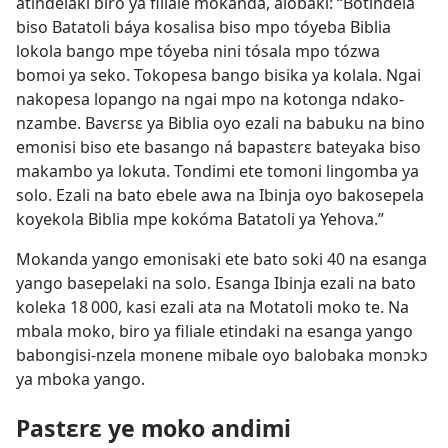
atindelaki biro ya filiale mokanda, alobaki: “Bótindela
biso Batatoli báya kosalisa biso mpo tóyeba Biblia
lokola bango mpe tóyeba nini tósala mpo tózwa
bomoi ya seko. Tokopesa bango bisika ya kolala. Ngai
nakopesa lopango na ngai mpo na kotonga ndako-
nzambe. Bavɛrsɛ ya Biblia oyo ezali na babuku na bino
emonisi biso ete basango ná bapastɛrɛ bateyaka biso
makambo ya lokuta. Tondimi ete tomoni lingomba ya
solo. Ezali na bato ebele awa na Ibinja oyo bakosepela
koyekola Biblia mpe kokóma Batatoli ya Yehova.”
Mokanda yango emonisaki ete bato soki 40 na esanga
yango basepelaki na solo. Esanga Ibinja ezali na bato
koleka 18 000, kasi ezali ata na Motatoli moko te. Na
mbala moko, biro ya filiale etindaki na esanga yango
babongisi-nzela monene mibale oyo balobaka monɔkɔ
ya mboka yango.
Pastɛrɛ ye moko andimi