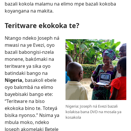
bazali kokola malamu na elimo mpe bazali kokoba
koyangana na makita.
Teritware ekokoka te?
Ntango ndeko Joseph ná
mwasi na ye Evezi, oyo
bazali babongisi-nzela
monene, bakómaki na
teritware ya sika oyo
batindaki bango na
Nigeria,
basakoli ebele
oyo balɛmbá na elimo
bayebisaki bango ete:
“Teritware na biso
Nigeria: Joseph ná Evezi bazali
ekokoka bino te. Toteyá
kolakisa bana DVD na mosala ya
bisika nyonso.” Nsima ya
kosakola
mbula moko, ndeko
Joseph akomelaki Betele