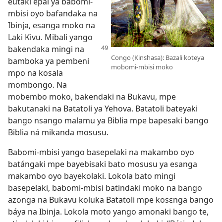
eutaki epai ya babomi-
mbisi oyo bafandaka na
Ibinja, esanga moko na
Laki Kivu. Mibali yango
bakendaka
mingi na
Congo (Kinshasa): Bazali koteya
bamboka ya pembeni
mobomi-mbisi moko
mpo na kosala
mombongo. Na
mobembo moko, bakendaki na Bukavu, mpe
bakutanaki na Batatoli ya Yehova. Batatoli bateyaki
bango nsango malamu ya Biblia mpe bapesaki bango
Biblia ná mikanda mosusu.
Babomi-mbisi yango basepelaki na makambo oyo
batángaki mpe bayebisaki bato mosusu ya esanga
makambo oyo bayekolaki. Lokola bato mingi
basepelaki, babomi-mbisi batindaki moko na bango
azonga na Bukavu koluka Batatoli mpe kosɛnga bango
báya na Ibinja. Lokola moto yango amonaki bango te,