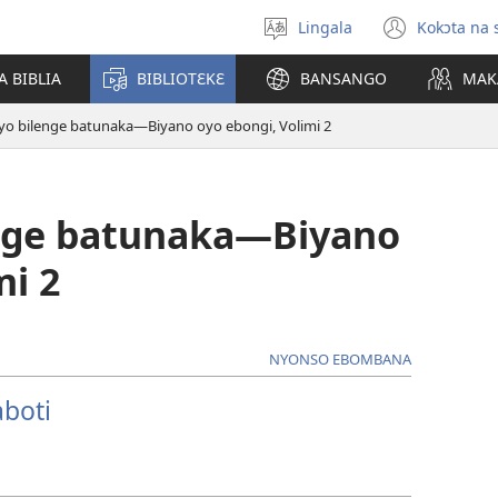
Lingala
Kokɔta na 
Poná
(fungo
monɔkɔ
fenɛtr
A BIBLIA
BIBLIOTƐKƐ
BANSANGO
MAK
mosus
yo bilenge batunaka—Biyano oyo ebongi, Volimi 2
enge batunaka—Biyano
mi 2
NYONSO EBOMBANA
aboti