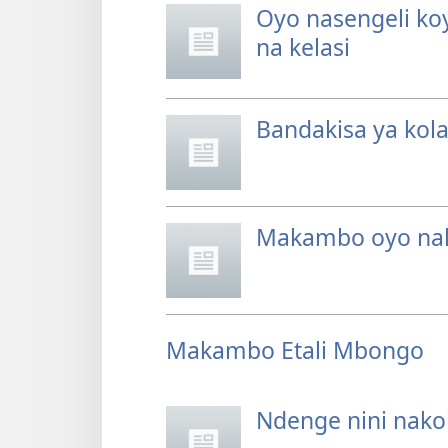
Oyo nasengeli koy
na kelasi
Bandakisa ya kol
Makambo oyo nak
Makambo Etali Mbongo
Ndenge nini nak