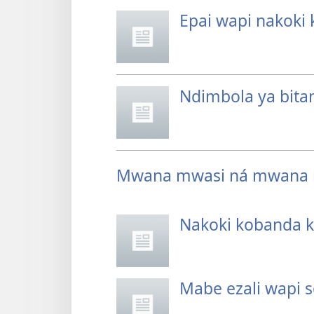
Epai wapi nakoki 
Ndimbola ya bita
Mwana mwasi ná mwana 
Nakoki kobanda k
Mabe ezali wapi s