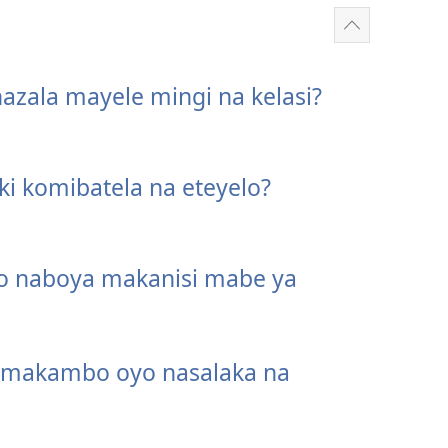
Show
more
azala mayele mingi na kelasi?
i komibatela na eteyelo?
o naboya makanisi mabe ya
a makambo oyo nasalaka na