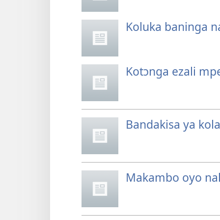
Koluka baninga na
Kotɔnga ezali m
Bandakisa ya kol
Makambo oyo nak