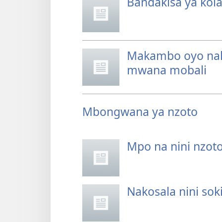
Bandakisa ya kol
Makambo oyo na
mwana mobali
Mbongwana ya nzoto
Mpo na nini nzot
Nakosala nini sok