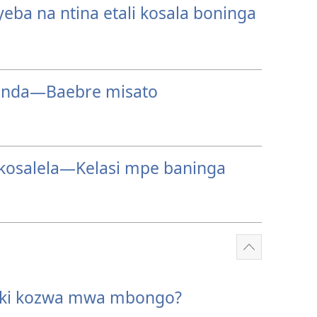
eba na ntina etali kosala boninga
anda​—Baebre misato
osalela​—Kelasi mpe baninga
Show
more
oki kozwa mwa mbongo?