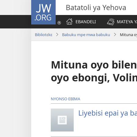
JW.ORG
Batatoli ya Yehova
EBANDELI
MATEYA Y
Bibliotɛkɛ
Babuku mpe mwa babuku
Mituna o
Mituna oyo bil
oyo ebongi, Voli
NYONSO EBIMA
Liyebisi epai ya b