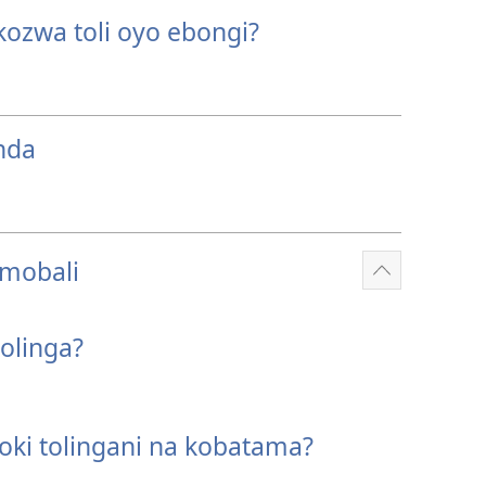
kozwa toli oyo ebongi?
nda
mobali
Show
more
olinga?
oki tolingani na kobatama?