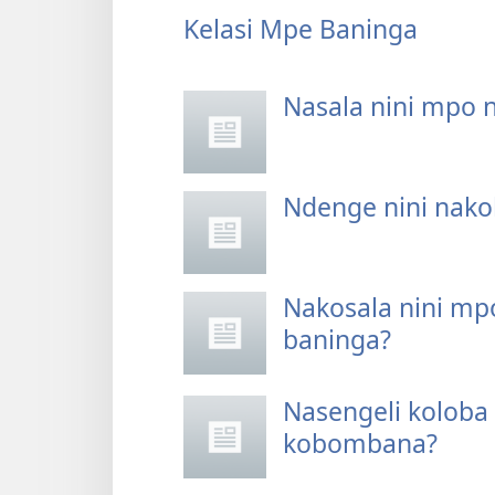
Kelasi Mpe Baninga
Nasala nini mpo n
Ndenge nini nakok
Nakosala nini mp
baninga?
Nasengeli kolob
kobombana?