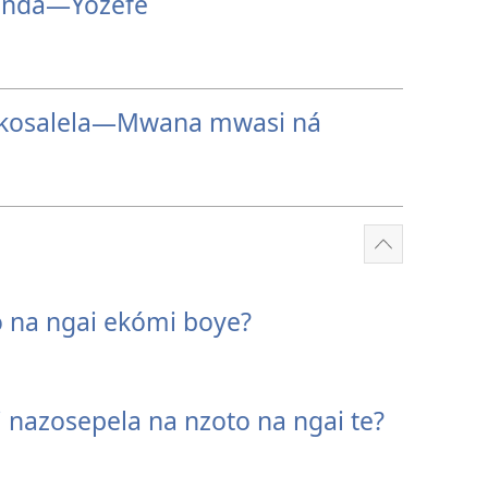
anda​—Yozefe
kosalela​—Mwana mwasi ná
Show
more
o na ngai ekómi boye?
i nazosepela na nzoto na ngai te?