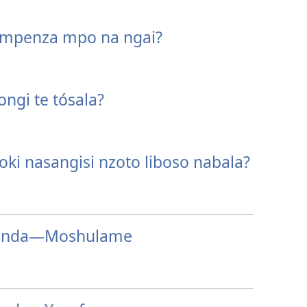
 mpenza mpo na ngai?
ngi te tósala?
oki nasangisi nzoto liboso nabala?
landa​—Moshulame