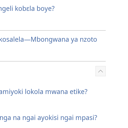
geli kobɛla boye?
kosalela—Mbongwana ya nzoto
Show
more
namiyoki lokola mwana etike?
nga na ngai ayokisi ngai mpasi?