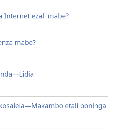
 Internet ezali mabe?
penza mabe?
anda​—Lidia
osalela​—Makambo etali boninga