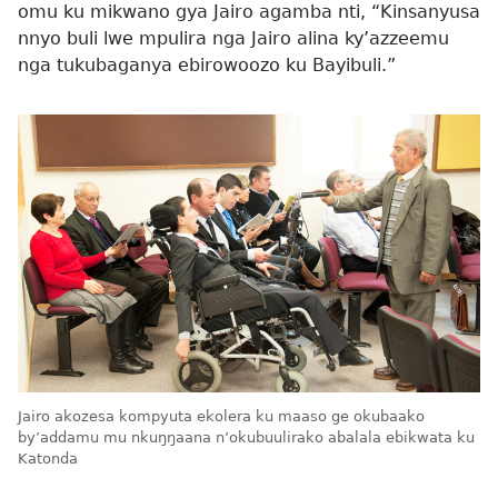
omu ku mikwano gya Jairo agamba nti, “Kinsanyusa
nnyo buli lwe mpulira nga Jairo alina ky’azzeemu
nga tukubaganya ebirowoozo ku Bayibuli.”
Jairo akozesa kompyuta ekolera ku maaso ge okubaako
by’addamu mu nkuŋŋaana n’okubuulirako abalala ebikwata ku
Katonda