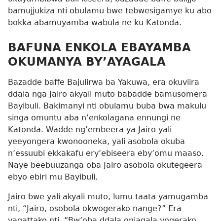
bamujjukiza nti obulamu bwe tebwesigamye ku abo
bokka abamuyamba wabula ne ku Katonda.
BAFUNA ENKOLA EBAYAMBA
OKUMANYA BY’AYAGALA
Bazadde baffe Bajulirwa ba Yakuwa, era okuviira
ddala nga Jairo akyali muto babadde bamusomera
Bayibuli. Bakimanyi nti obulamu buba bwa makulu
singa omuntu aba n’enkolagana ennungi ne
Katonda. Wadde ng’embeera ya Jairo yali
yeeyongera kwonooneka, yali asobola okuba
n’essuubi ekkakafu ery’ebiseera eby’omu maaso.
Naye beebuuzanga oba Jairo asobola okutegeera
ebyo ebiri mu Bayibuli.
Jairo bwe yali akyali muto, lumu taata yamugamba
nti, “Jairo, osobola okwogerako nange?” Era
yagattako nti, “Bw’oba ddala onjagala yogerako