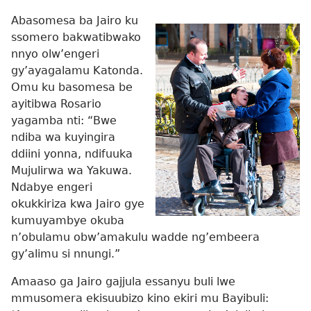
Abasomesa ba Jairo ku
ssomero bakwatibwako
nnyo olw’engeri
gy’ayagalamu Katonda.
Omu ku basomesa be
ayitibwa Rosario
yagamba nti: “Bwe
ndiba wa kuyingira
ddiini yonna, ndifuuka
Mujulirwa wa Yakuwa.
Ndabye engeri
okukkiriza kwa Jairo gye
kumuyambye okuba
n’obulamu obw’amakulu wadde ng’embeera
gy’alimu si nnungi.”
Amaaso ga Jairo gajjula essanyu buli lwe
mmusomera ekisuubizo kino ekiri mu Bayibuli: