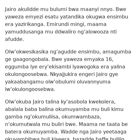
Jairo akulidde mu bulumi bwa maanyi nnyo. Bwe
yaweza emyezi esatu yatandika okugwa ensimbu
era yazirikanga. Emirundi mingi, maama
yamuddusanga mu ddwaliro ng’alowooza nti
afudde.
Olw’okwesikasika ng’agudde ensimbu, amagumba
ge gaagongobala. Bwe yaweza emyaka 16,
eggumba lye ery’ekisambi lyawogoka era yalina
okulongoosebwa. Nkyajjukira engeri Jairo gye
yakaabangamu olw’obulumi oluvannyuma
lw’okulongoosebwa.
Olw’okuba Jairo talina ky’asobola kwekolera,
abalala baba balina okumuyamba mu buli kimu
gamba ng’okumuliisa, okumwambaza,
n’okumutwala mu buliri bwe. Maama ne taata be
batera okumuyamba. Wadde nga Jairo yeetaaga
okuyambibwa buli kiseera, bazadde baffe bulijjo