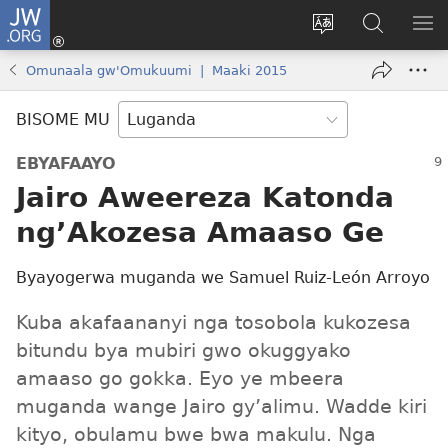
JW.ORG
Yingira
(opens
Kyusa
Noonya
LA
new
olulimi
ku
ME
Omunaala gw'Omukuumi | Maaki 2015
window)
JW.ORG
BISOME MU
EBYAFAAYO
Jairo Aweereza Katonda
ng’Akozesa Amaaso Ge
Byayogerwa muganda we Samuel Ruiz-León Arroyo
Kuba akafaananyi nga tosobola kukozesa
bitundu bya mubiri gwo okuggyako
amaaso go gokka. Eyo ye mbeera
muganda wange Jairo gy’alimu. Wadde kiri
kityo, obulamu bwe bwa makulu. Nga