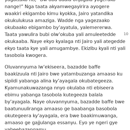
nange!” Nga taata akyamwegayirira ayogere
waakiri ekigambo kimu kyokka, Jairo yatandika
okukulukusa amaziga. Wadde nga yagezaako
okubaako ebigambo by’ayatula, yalemererwa.
Taata yawulira bubi olw’okuba yali
amuleetedde
okukaaba. Naye ekyo kyalaga nti Jairo yali ategedde
ekyo taata kye yali amugambye. Ekizibu kyali nti yali
tasobola kwogera.
Oluvannyuma lw’ekiseera, bazadde baffe
baakizuula nti Jairo bwe yatambuzanga amaaso ku
sipiidi yabanga alina ky’ayagala okubategeeza.
Kyamunakuwazanga nnyo okulaba nti ebiseera
ebimu yabanga tasobola kutegeeza balala
by’ayagala. Naye oluvannyuma, bazadde baffe bwe
baatunuuliranga amaaso ge baabanga basobola
okutegeera ky’ayagala, era bwe baakimuwanga,
amaaso ge gajjulanga essanyu. Eyo ye ngeri gye
yabeebazangamu.