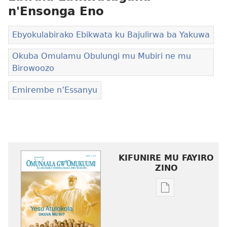
n'Ensonga Eno
Ebyokulabirako Ebikwata ku Bajulirwa ba Yakuwa
Okuba Omulamu Obulungi mu Mubiri ne mu
Birowoozo
Emirembe n’Essanyu
KIFUNIRE MU FAYIRO
ZINO
Eby'okulondak
ng'owanula
eby'okusoma