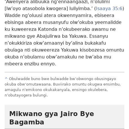
‘Awenyera alibuuka ng’ennaangaazi, n’olulimi
[lw’oyo atasobola kwogera] luliyimba.’ (
Isaaya 35:6
)
Wadde ng’oluusi atera okwennyamira, ebiseera
ebisinga abeera musanyufu olw’okuba yeemalidde
ku kuweereza Katonda n’okubeerako awamu ne
mikwano gye Abajulirwa ba Yakuwa. Essanyu
n’okukkiriza okw’amaanyi by’alina bukakafu
obulaga nti okuweereza Yakuwa kisobozesa omuntu
okuba n’obulamu obw’amakulu ne bw’aba mu
mbeera enzibu ennyo.
^
Obulwadde buno bwe bulwadde bw’obwongo obusingayo
okuba obw’omutawaana. Buviirako omuntu okugwa ensimbu,
amagulu n’emikono okukakanyala, ensingo okulebera,
n’obutayogera bulungi.
Mikwano gya Jairo Bye
Bagamba