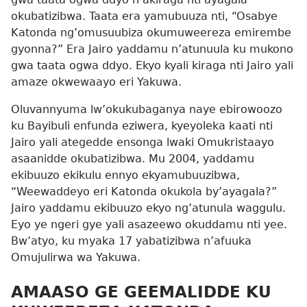
okubatizibwa. Taata era yamubuuza nti, “Osabye
Katonda ng’omusuubiza okumuweereza emirembe
gyonna?” Era Jairo yaddamu n’atunuula ku mukono
gwa taata ogwa ddyo. Ekyo kyali kiraga nti Jairo yali
amaze okwewaayo eri Yakuwa.
Oluvannyuma lw’okukubaganya naye ebirowoozo
ku Bayibuli enfunda eziwera, kyeyoleka kaati nti
Jairo yali ategedde ensonga lwaki Omukristaayo
asaanidde okubatizibwa. Mu 2004, yaddamu
ekibuuzo ekikulu ennyo ekyamubuuzibwa,
“Weewaddeyo eri Katonda okukola by’ayagala?”
Jairo yaddamu ekibuuzo ekyo ng’atunula waggulu.
Eyo ye ngeri gye yali asazeewo okuddamu nti yee.
Bw’atyo, ku myaka 17 yabatizibwa n’afuuka
Omujulirwa wa Yakuwa.
AMAASO GE GEEMALIDDE KU