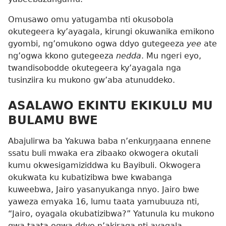
Omusawo omu yatugamba nti okusobola
okutegeera ky’ayagala, kirungi okuwanika emikono
gyombi, ng’omukono ogwa ddyo gutegeeza
yee
ate
ng’ogwa kkono gutegeeza
nedda
. Mu ngeri eyo,
twandisobodde okutegeera ky’ayagala nga
tusinziira ku mukono gw’aba atunuddeko.
ASALAWO EKINTU EKIKULU MU
BULAMU BWE
Abajulirwa ba Yakuwa baba n’enkuŋŋaana ennene
ssatu buli mwaka era zibaako okwogera okutali
kumu okwesigamiziddwa ku Bayibuli. Okwogera
okukwata ku kubatizibwa bwe kwabanga
kuweebwa, Jairo yasanyukanga nnyo. Jairo bwe
yaweza emyaka 16, lumu taata yamubuuza nti,
“Jairo, oyagala okubatizibwa?” Yatunula ku mukono
gwa taata ogwa ddyo n’akiraga nti ayagala