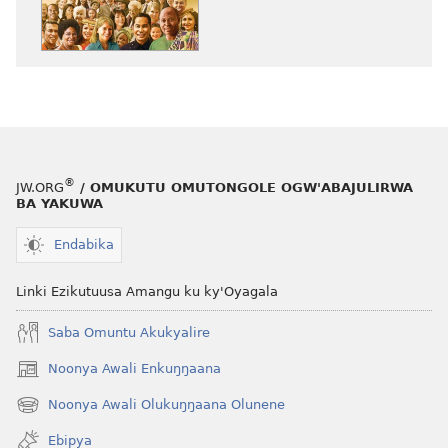
OMUNAALA
GW'OMUKUUM
Yesu
Atulokola
—
Okuva
mu
Ki?
®
JW.ORG
/ OMUKUTU OMUTONGOLE OGW'ABAJULIRWA
BA YAKUWA
Endabika
Linki Ezikutuusa Amangu ku ky'Oyagala
Saba Omuntu Akukyalire
Noonya Awali Enkuŋŋaana
(opens
new
Noonya Awali Olukuŋŋaana Olunene
(opens
window)
new
Ebipya