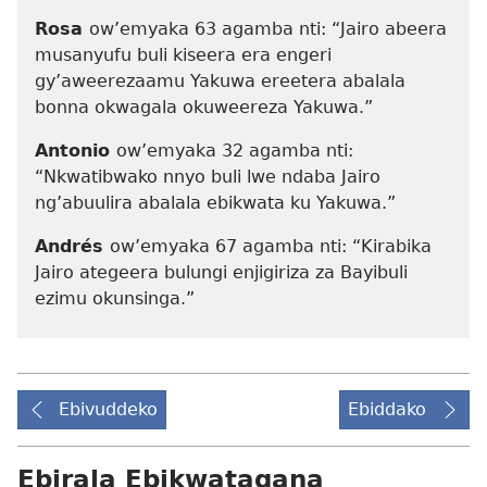
Rosa
ow’emyaka 63 agamba nti: “Jairo abeera
musanyufu buli kiseera era engeri
gy’aweerezaamu Yakuwa ereetera abalala
bonna okwagala okuweereza Yakuwa.”
Antonio
ow’emyaka 32 agamba nti:
“Nkwatibwako nnyo buli lwe ndaba Jairo
ng’abuulira abalala ebikwata ku Yakuwa.”
Andrés
ow’emyaka 67 agamba nti: “Kirabika
Jairo ategeera bulungi enjigiriza za Bayibuli
ezimu okunsinga.”
Ebivuddeko
Ebiddako
Ebirala Ebikwatagana