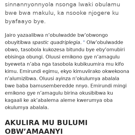
sinnannyonnyola nsonga lwaki obulamu
bwe bwa makulu, ka nsooke njogere ku
byafaayo bye.
Jairo yazaalibwa n’obulwadde bw’obwongo
obuyitibwa
spastic quadriplegia
.
*
Olw’obulwadde
obwo, tasobola kukozesa bitundu bye eby’omubiri
ebisinga obungi. Oluusi emikono gye n’amagulu
byeweta n’aba nga tasobola kubikuumira mu kifo
kimu. Emirundi egimu, ekyo kimuviirako okwekoona
n’alumizibwa. Oluusi ayinza n’okulumya abalala
bwe baba bamusemberedde nnyo. Emirundi mingi
emikono gye n’amagulu birina okusibibwa ku
kagaali ke ak’abalema aleme kwerumya oba
okulumya abalala.
AKULIRA MU BULUMI
OBW’AMAANYI