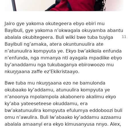
Jairo gye yakoma okutegeera ebyo ebiri mu
Bayibuli, gye yakoma n’okwagala okuyamba abantu
abalala
okubitegeera. Buli wiiki bwe tuba tuyiga
Bayibuli ng’amaka, atera okuntunuulira ate
n’atunuulira kompyuta ye. Ekyo bw’akikola enfunda
n’enfunda, nga mmanya nti ayagala mpadiike ebyo
by’anaddamu nga tukubaganya ebirowoozo mu
nkuŋŋaana zaffe ez’Ekikristaayo.
Bwe tuba mu nkuŋŋaana ezo ne bamulonda
okubaako ky’addamu, atunuulira kompyuta ye
n’anoonya mpolampola akabonero akalimu ekyo
ky’aba yateeseteese okuddamu, era
bw’akatunuulira kompyuta efulumya eddoboozi buli
omu n’awulira. Buli lw’abaako ky’addamu azzaamu
abalala amaanyi era ekyo kimusanyusa nnyo. Alex,