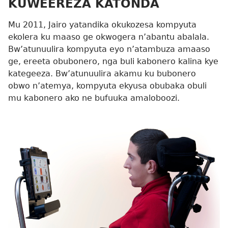
KUWEEREZA KATONDA
Mu 2011, Jairo yatandika okukozesa kompyuta
ekolera ku maaso ge okwogera n’abantu abalala.
Bw’atunuulira kompyuta eyo n’atambuza amaaso
ge, ereeta obubonero, nga buli kabonero kalina kye
kategeeza. Bw’atunuulira akamu ku bubonero
obwo n’atemya, kompyuta ekyusa obubaka obuli
mu kabonero ako ne bufuuka amaloboozi.