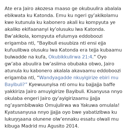
Ate era Jairo akozesa maaso ge okubuulira abalala
ebikwata ku Katonda. Emu ku ngeri gy’akikolamu
kwe kutunula ku kabonero akali ku kompyuta ye
akaliko ekifaananyi ky’olusuku lwa Katonda.
Bw’akikola, kompyuta efulumya eddoboozi
erigamba nti, “Bayibuli esuubiza nti ensi ejja
kufuulibwa olusuku lwa Katonda era tejja kubaamu
bulwadde na kufa,
Okubikkulirwa 21:4
.” Oyo
gw’aba abuulira bw’asiima obubaka obwo, Jairo
atunula ku kabonero akalala akavaamu eddoboozi
erigamba nti, “
Wandyagadde nkuyigirize ebiri mu
Bayibuli?”
Kyewuunyisa nti omu ku bajjajja baffe
yakkiriza Jairo amuyigirize Bayibuli. Kisanyusa nnyo
okulaba engeri Jairo gy’ayigirizaamu jjajja
ng’ayambibwako Omujulirwa wa Yakuwa omulala!
Kyatusanyusa nnyo jjajja oyo bwe yabatizibwa ku
lukuŋŋaana olunene olw’ennaku essatu olwali mu
kibuga Madrid mu Agusito 2014.