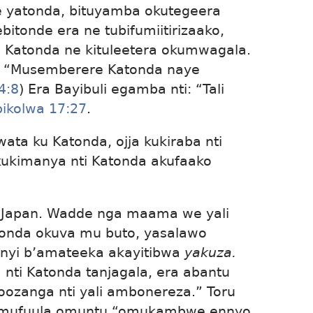
ye yatonda, bituyamba okutegeera
bitonde era ne tubifumiitirizaako,
 Katonda ne kituleetera okumwagala.
ti: “Musemberere Katonda naye
4:8
) Era Bayibuli egamba nti: “Tali
bikolwa 17:27
.
ta ku Katonda, ojja kukiraba nti
kukimanya nti Katonda akufaako
 Japan. Wadde nga maama we yali
tonda okuva mu buto, yasalawo
enyi b’amateeka akayitibwa
yakuza.
nti Katonda tanjagala, era abantu
ozanga nti yali ambonereza.” Toru
aamufuula omuntu “omukambwe ennyo