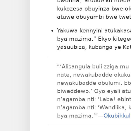
bwonna, ‘atudde ku ntebe
kukozesa obuyinza bwe 
atuwe obuyambi bwe twet
Yakuwa kennyini atukakasa
bya mazima.” Ekyo kitegee
yasuubiza, kubanga ye K
“‘Alisangula buli zziga m
nate, newakubadde okuk
newakubadde obulumi. Ebi
biweddewo.’ Oyo eyali at
n’agamba nti: ‘Laba! ebin
n’agamba nti: ‘Wandiika,
bya mazima.’”​—
Okubikkul