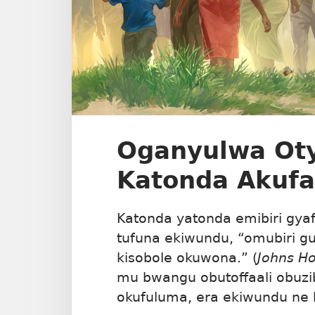
Oganyulwa Oty
Katonda Akuf
Katonda yatonda emibiri gyaf
tufuna ekiwundu, “omubiri g
kisobole okuwona.” (
Johns Ho
mu bwangu obutoffaali obuzi
okufuluma, era ekiwundu ne 