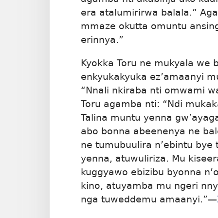
era atalumirirwa balala.” Aga
mmaze okutta omuntu ansing
erinnya.”
Kyokka Toru ne mukyala we
enkyukakyuka ez’amaanyi m
“Nnali nkiraba nti omwami wa
Toru agamba nti: “Ndi mukaka
Talina muntu yenna gw’ayaga
abo bonna abeenenya ne bal
ne tumubuulira n’ebintu bye 
yenna, atuwuliriza. Mu kisee
kuggyawo ebizibu byonna n’
kino, atuyamba mu ngeri nny
nga tuweddemu amaanyi.”​—