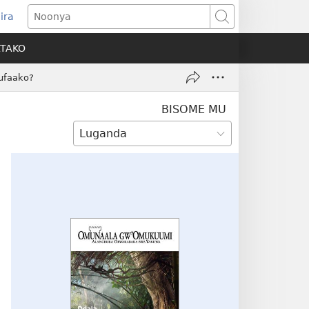
ira
pens
Noonya
w
ATAKO
ndow)
ufaako?
BISOME MU