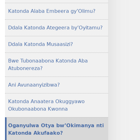
Katonda Alaba Embeera gy’Olimu?
Ddala Katonda Ategeera by’Oyitamu?
Ddala Katonda Musaasizi?
Bwe Tubonaabona Katonda Aba
Atubonereza?
Ani Avunaanyizibwa?
Katonda Anaatera Okuggyawo
Okubonaabona Kwonna
Oganyulwa Otya bw’Okimanya nti
Katonda Akufaako?