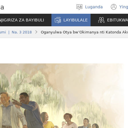
wa
Luganda
Ying
Londa
(o
olulimi
ne
NJIGIRIZA ZA BAYIBULI
LAYIBULALE
EBITUKW
wi
mi | Na. 3 2018
Oganyulwa Otya bw’Okimanya nti Katonda Ak