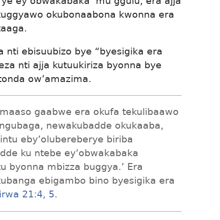
 ye ey’obwakabaka’ mu ggulu, era ajja
okuggyawo okubonaabona kwonna era
aaga.
 nti ebisuubizo bye “byesigika era
za nti ajja kutuukiriza byonna bye
atonda ow’amazima.
u maaso gaabwe era okufa tekulibaawo
ungubaga, newakubadde okukaaba,
ntu eby’olubereberye biriba
udde ku ntebe ey’obwakabaka
tu byonna mbizza buggya.’ Era
 kubanga ebigambo bino byesigika era
irwa 21:4, 5
.