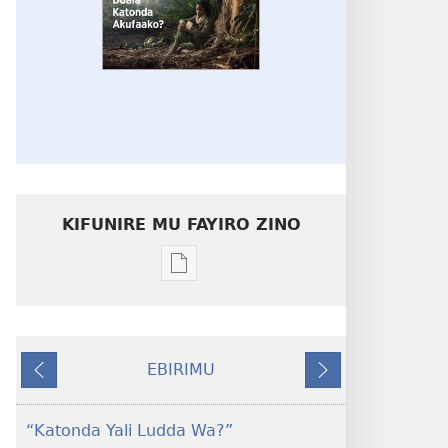
KIFUNIRE MU FAYIRO ZINO
Eby'okulondako
ng'owanula
eby'okusoma
OMUNAALA
EBIRIMU
GW'OMUKUUMI
Ebivuddeko
Ebiddako
Ddala
Katonda
“Katonda Yali Ludda Wa?”
Akufaako?