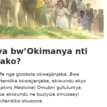
a bw’Okimanya nti
aako?
fe nga gisobola okwejjanjaba. Bwe
utandika okwejjanjaba, ekiwundu ekyo
pkins Medicine
) Omubiri gufulumya
ba ekiwundu ne buziyiza omusaayi
kitandika okuwona.