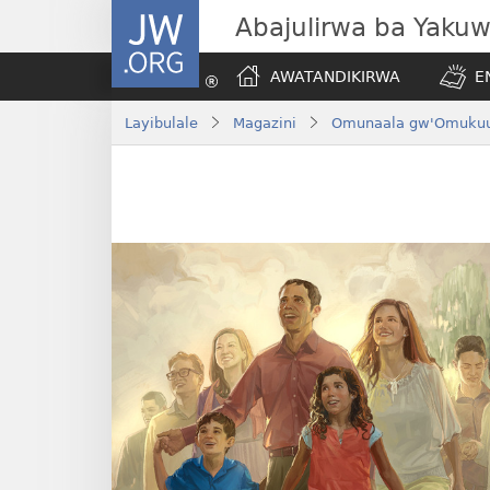
JW.ORG
Abajulirwa ba Yaku
AWATANDIKIRWA
E
Layibulale
Magazini
Omunaala gw'Omukuu