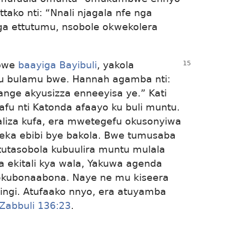
ttako nti: “Nnali njagala nfe nga
a ettutumu, nsobole okwekolera
 bwe
baayiga Bayibuli
, yakola
u bulamu bwe. Hannah agamba nti:
nge akyusizza enneeyisa ye.” Kati
fu nti Katonda afaayo ku buli muntu.
liza kufa, era mwetegefu okusonyiwa
eka ebibi bye bakola. Bwe tumusaba
tutasobola kubuulira muntu mulala
ra ekitali kya wala, Yakuwa agenda
okubonaabona. Naye ne mu kiseera
ingi. Atufaako nnyo, era atuyamba
Zabbuli 136:23
.