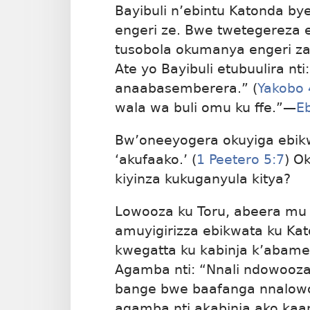
Bayibuli n’ebintu Katonda b
engeri ze. Bwe twetegereza e
tusobola okumanya engeri za
Ate yo Bayibuli etubuulira n
anaabasemberera.” (
Yakobo 
wala wa buli omu ku ffe.”​—
E
Bw’oneeyogera okuyiga ebikwa
‘akufaako.’ (
1 Peetero 5:7
) O
kiyinza kukuganyula kitya?
Lowooza ku Toru, abeera mu
amuyigirizza ebikwata ku Ka
kwegatta ku kabinja k’abam
Agamba nti: “Nnali ndowooza 
bange bwe baafanga nnalowo
agamba nti akabinja ako k