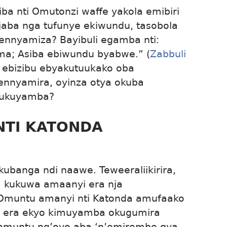
ba nti Omutonzi waffe yakola emibiri
jaba nga tufunye ekiwundu, tasobola
ennyamiza? Bayibuli egamba nti:
a; Asiba ebiwundu byabwe.” (
Zabbuli
 ebizibu ebyakutuukako oba
ennyamira, oyinza otya okuba
 kukuyamba?
NTI KATONDA
kubanga ndi naawe. Teweeraliikirira,
a kukuwa amaanyi era nja
 Omuntu amanyi nti Katonda amufaako
 era ekyo kimuyamba okugumira
i omuntu ng’oyo aba ‘n’emirembe gya