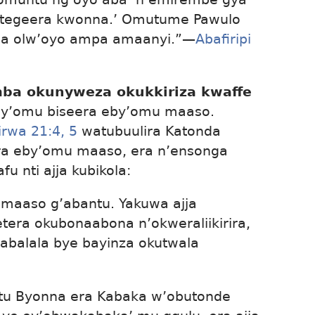
kutegeera kwonna.’ Omutume Pawulo
na olw’oyo ampa amaanyi.”​—
Abafiripi
ba okunyweza okukkiriza kwaffe
by’omu biseera eby’omu maaso.
irwa 21:4, 5
watubuulira Katonda
ra eby’omu maaso, era n’ensonga
u nti ajja kubikola:
u maaso g’abantu. Yakuwa ajja
etera okubonaabona n’okweraliikirira,
abalala bye bayinza okutwala
tu Byonna era Kabaka w’obutonde