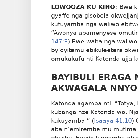
LOWOOZA KU KINO:
Bwe ki
gyaffe nga gisobola okwejjan
kutuyamba nga waliwo ebitw
“Awonya abamenyese omutim
147:3
) Bwe waba nga waliwo
by’oyitamu ebikuleetera okw
omukakafu nti Katonda ajja
BAYIBULI ERAGA 
AKWAGALA NNYO
Katonda agamba nti: “Totya, 
kubanga nze Katonda wo. Nj
kukuyamba.” (
Isaaya 41:10
)
aba n’emirembe mu mutima,
ebizibu. Bayibuli egamba nt