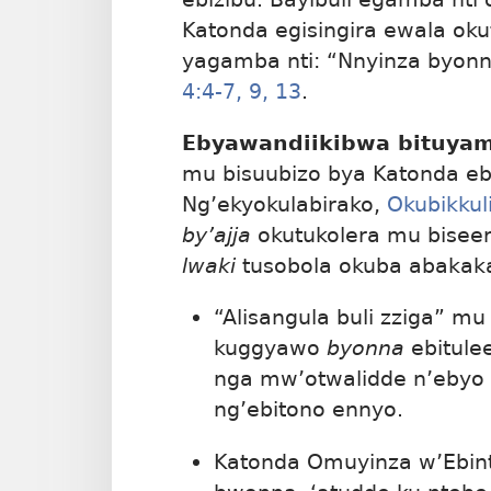
Katonda egisingira ewala o
yagamba nti: “Nnyinza byon
4:4-7,
9,
13
.
Ebyawandiikibwa bituyam
mu bisuubizo bya Katonda e
Ng’ekyokulabirako,
Okubikkul
by’ajja
okutukolera mu bisee
lwaki
tusobola okuba abakakaf
“Alisangula buli zziga” m
kuggyawo
byonna
ebitule
nga mw’otwalidde n’ebyo 
ng’ebitono ennyo.
Katonda Omuyinza w’Ebin