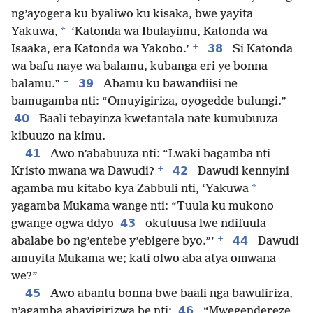
ng’ayogera ku byaliwo ku kisaka, bwe yayita
*
Yakuwa,
‘Katonda wa Ibulayimu, Katonda wa
+
38
Isaaka, era Katonda wa Yakobo.’
Si Katonda
wa bafu naye wa balamu, kubanga eri ye bonna
+
39
balamu.”
Abamu ku bawandiisi ne
bamugamba nti: “Omuyigiriza, oyogedde bulungi.”
40
Baali tebayinza kwetantala nate kumubuuza
kibuuzo na kimu.
41
Awo n’ababuuza nti: “Lwaki bagamba nti
+
42
Kristo mwana wa Dawudi?
Dawudi kennyini
*
agamba mu kitabo kya Zabbuli nti, ‘Yakuwa
yagamba Mukama wange nti: “Tuula ku mukono
43
gwange ogwa ddyo
okutuusa lwe ndifuula
+
44
abalabe bo ng’entebe y’ebigere byo.”’
Dawudi
amuyita Mukama we; kati olwo aba atya omwana
we?”
45
Awo abantu bonna bwe baali nga bawuliriza,
46
n’agamba abayigirizwa be nti:
“Mwegendereze