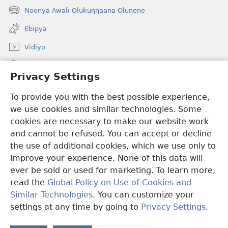
new
Noonya Awali Olukuŋŋaana Olunene
(opens
window)
new
Ebipya
window)
Vidiyo
Noonya
Privacy Settings
Okuwaayo
(opens
To provide you with the best possible experience,
new
we use cookies and similar technologies. Some
window)
LAYIBULALE KU MUKUTU GWAFFE™
cookies are necessary to make our website work
(opens
and cannot be refused. You can accept or decline
new
®
JW Hub
window)
the use of additional cookies, which we use only to
(opens
new
improve your experience. None of this data will
window)
ever be sold or used for marketing. To learn more,
read the
Global Policy on Use of Cookies and
Copyright
© 2026 Watch Tower Bible and Tract Society of Pennsylvania.
Similar Technologies
. You can customize your
OBUKWAKKULIZO
|
ENGERI GYE TUKUUMAMU EBIKUKWATAKO
settings at any time by going to
Privacy Settings
.
L
|
PRIVACY SETTINGS
Eb