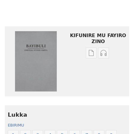
KIFUNIRE MU FAYIRO
ZINO
Eby'okulondako
Eby'okulond
ng'owanula
ng'owanula
eby'okusoma
eby'okuwulir
Enkyusa
Enkyusa
ey’Ensi
ey’Ensi
Empya
Empya
eyʼEbyawandiikib
eyʼEbyawand
Ebitukuvu
Ebitukuvu
Lukka
EBIRIMU