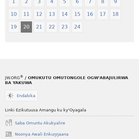
1
2
3
4
5
6
7
8
9
10
11
12
13
14
15
16
17
18
19
20
21
22
23
24
®
JW.ORG
/ OMUKUTU OMUTONGOLE OGW'ABAJULIRWA
BA YAKUWA
Endabika
Linki Ezikutuusa Amangu ku ky'Oyagala
Saba Omuntu Akukyalire
Noonya Awali Enkuŋŋaana
(opens