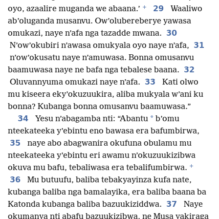
+
29
oyo, azaalire muganda we abaana.’
Waaliwo
ab’oluganda musanvu. Ow’olubereberye yawasa
30
omukazi, naye n’afa nga tazadde mwana.
31
N’ow’okubiri n’awasa omukyala oyo naye n’afa,
n’ow’okusatu naye n’amuwasa. Bonna omusanvu
32
baamuwasa naye ne bafa nga tebalese baana.
33
Oluvannyuma omukazi naye n’afa.
Kati olwo
mu kiseera eky’okuzuukira, aliba mukyala w’ani ku
bonna? Kubanga bonna omusanvu baamuwasa.”
34
*
Yesu n’abagamba nti: “Abantu
b’omu
nteekateeka y’ebintu eno bawasa era bafumbirwa,
35
naye abo abagwanira okufuna obulamu mu
nteekateeka y’ebintu eri awamu n’okuzuukizibwa
+
okuva mu bafu, tebaliwasa era tebalifumbirwa.
36
Mu butuufu, baliba tebakyayinza kufa nate,
kubanga baliba nga bamalayika, era baliba baana ba
37
Katonda kubanga baliba bazuukiziddwa.
Naye
okumanya nti abafu bazuukizibwa, ne Musa yakiraga