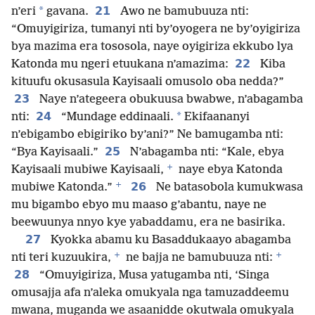
*
21
n’eri
gavana.
Awo ne bamubuuza nti:
“Omuyigiriza, tumanyi nti by’oyogera ne by’oyigiriza
bya mazima era tososola, naye oyigiriza ekkubo lya
22
Katonda mu ngeri etuukana n’amazima:
Kiba
kituufu okusasula Kayisaali omusolo oba nedda?”
23
Naye n’ategeera obukuusa bwabwe, n’abagamba
24
*
nti:
“Mundage eddinaali.
Ekifaananyi
n’ebigambo ebigiriko by’ani?” Ne bamugamba nti:
25
“Bya Kayisaali.”
N’abagamba nti: “Kale, ebya
+
Kayisaali mubiwe Kayisaali,
naye ebya Katonda
+
26
mubiwe Katonda.”
Ne batasobola kumukwasa
mu bigambo ebyo mu maaso g’abantu, naye ne
beewuunya nnyo kye yabaddamu, era ne basirika.
27
Kyokka abamu ku Basaddukaayo abagamba
+
+
nti teri kuzuukira,
ne bajja ne bamubuuza nti:
28
“Omuyigiriza, Musa yatugamba nti, ‘Singa
omusajja afa n’aleka omukyala nga tamuzaddeemu
mwana, muganda we asaanidde okutwala omukyala