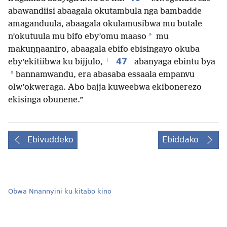
abawandiisi abaagala okutambula nga bambadde
amaganduula, abaagala okulamusibwa mu butale
*
n’okutuula mu bifo eby’omu maaso
mu
makuŋŋaaniro, abaagala ebifo ebisingayo okuba
+
47
eby’ekitiibwa ku bijjulo,
abanyaga ebintu bya
*
bannamwandu, era abasaba essaala empanvu
olw’okweraga. Abo bajja kuweebwa ekibonerezo
ekisinga obunene.”
Ebivuddeko
Ebiddako
Obwa Nnannyini ku kitabo kino