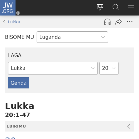
JW.ORG
Yingira
(opens
Kyusa
Noonya
LA
new
olulimi
ku
ME
Lukka
window)
JW.ORG
BISOME MU
LAGA
Essuula
Ebitabo
by'Omu
Bayibuli
Lukka
20:1-47
EBIRIMU