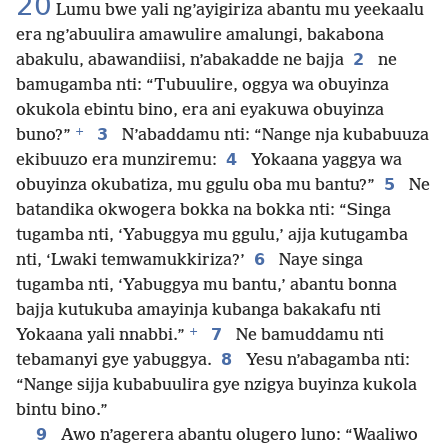
20
Lumu bwe yali ng’ayigiriza abantu mu yeekaalu
era ng’abuulira amawulire amalungi, bakabona
2
abakulu, abawandiisi, n’abakadde ne bajja
ne
bamugamba nti: “Tubuulire, oggya wa obuyinza
okukola ebintu bino, era ani eyakuwa obuyinza
+
3
buno?”
N’abaddamu nti: “Nange nja kubabuuza
4
ekibuuzo era munziremu:
Yokaana yaggya wa
5
obuyinza okubatiza, mu ggulu oba mu bantu?”
Ne
batandika okwogera bokka na bokka nti: “Singa
tugamba nti, ‘Yabuggya mu ggulu,’ ajja kutugamba
6
nti, ‘Lwaki temwamukkiriza?’
Naye singa
tugamba nti, ‘Yabuggya mu bantu,’ abantu bonna
bajja kutukuba amayinja kubanga bakakafu nti
+
7
Yokaana yali nnabbi.”
Ne bamuddamu nti
8
tebamanyi gye yabuggya.
Yesu n’abagamba nti:
“Nange sijja kubabuulira gye nzigya buyinza kukola
bintu bino.”
9
Awo n’agerera abantu olugero luno: “Waaliwo