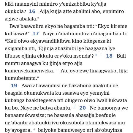
kiki nnannyini nnimiro y’emizabbibu ky’ajja
16
okukola?
Ajja kujja atte abalimi abo, ennimiro
agiwe abalala.”
Bwe baawulira ekyo ne bagamba nti: “Ekyo kireme
17
kubaawo!”
Naye n’abatunuulira n’abagamba nti:
“Kati olwo ekyawandiikibwa kino kitegeeza ki
ekigamba nti, ‘Ejjinja abazimbi lye baagaana lye
+
*
18
lifuuse ejjinja ekkulu ery’oku nsonda’?
Buli
muntu anaagwa ku jjinja eryo ajja
+
kumenyekamenyeka.
Ate oyo gwe linaagwako, lijja
kumubetenta.”
19
Awo abawandiisi ne bakabona abakulu ne
baagala okumukwata ku ssaawa eyo yennyini
kubanga baakitegeera nti olugero olwo lwali lukwata
+
20
ku bo. Naye ne batya abantu.
Ne banoonya we
banaamukwasiza; ne basasula abasajja beefuule
ng’abantu abatuukirivu okusobola okumukwasa mu
+
by’ayogera,
balyoke bamuweeyo eri ab’obuyinza