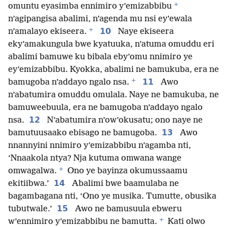
+
omuntu eyasimba ennimiro y’emizabbibu
n’agipangisa abalimi, n’agenda mu nsi ey’ewala
+
10
n’amalayo ekiseera.
Naye ekiseera
eky’amakungula bwe kyatuuka, n’atuma omuddu eri
abalimi bamuwe ku bibala eby’omu nnimiro ye
ey’emizabbibu. Kyokka, abalimi ne bamukuba, era ne
+
11
bamugoba n’addayo ngalo nsa.
Awo
n’abatumira omuddu omulala. Naye ne bamukuba, ne
bamuweebuula, era ne bamugoba n’addayo ngalo
12
nsa.
N’abatumira n’ow’okusatu; ono naye ne
13
bamutuusaako ebisago ne bamugoba.
Awo
nnannyini nnimiro y’emizabbibu n’agamba nti,
‘Nnaakola ntya? Nja kutuma omwana wange
+
omwagalwa.
Ono ye bayinza okumussaamu
14
ekitiibwa.’
Abalimi bwe baamulaba ne
bagambagana nti, ‘Ono ye musika. Tumutte, obusika
15
tubutwale.’
Awo ne bamusuula ebweru
+
w’ennimiro y’emizabbibu ne bamutta.
Kati olwo