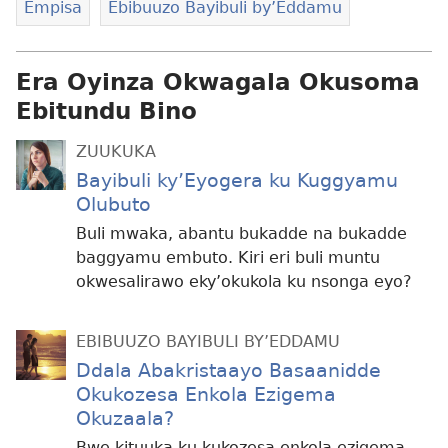
Empisa
Ebibuuzo Bayibuli by’Eddamu
Era Oyinza Okwagala Okusoma
Ebitundu Bino
ZUUKUKA
Bayibuli ky’Eyogera ku Kuggyamu
Olubuto
Buli mwaka, abantu bukadde na bukadde
baggyamu embuto. Kiri eri buli muntu
okwesalirawo eky’okukola ku nsonga eyo?
EBIBUUZO BAYIBULI BY’EDDAMU
Ddala Abakristaayo Basaanidde
Okukozesa Enkola Ezigema
Okuzaala?
Bwe kituuka ku kukozesa enkola ezigema