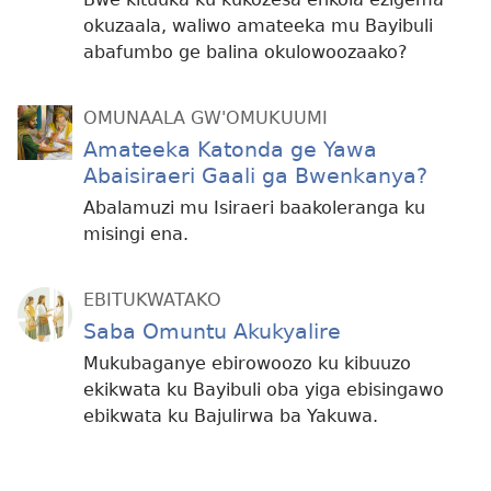
okuzaala, waliwo amateeka mu Bayibuli
abafumbo ge balina okulowoozaako?
OMUNAALA GW'OMUKUUMI
Amateeka Katonda ge Yawa
Abaisiraeri Gaali ga Bwenkanya?
Abalamuzi mu Isiraeri baakoleranga ku
misingi ena.
EBITUKWATAKO
Saba Omuntu Akukyalire
Mukubaganye ebirowoozo ku kibuuzo
ekikwata ku Bayibuli oba yiga ebisingawo
ebikwata ku Bajulirwa ba Yakuwa.