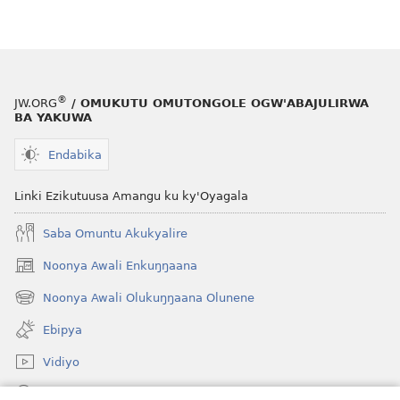
®
JW.ORG
/ OMUKUTU OMUTONGOLE OGW'ABAJULIRWA
BA YAKUWA
Endabika
Linki Ezikutuusa Amangu ku ky'Oyagala
Saba Omuntu Akukyalire
Noonya Awali Enkuŋŋaana
(opens
new
Noonya Awali Olukuŋŋaana Olunene
(opens
window)
new
Ebipya
window)
Vidiyo
Noonya