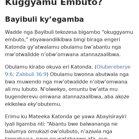
Kuggyamu Embuto?
Bayibuli ky’egamba
Wadde nga Bayibuli tekozesa bigambo “okuggyamu
embuto,” ebyawandiikibwa bingi biraga engeri
Katonda gy’atwalamu obulamu bw’abantu nga
mw’otwalidde n’obw’omwana atannazaalibwa.
Obulamu kirabo okuva eri Katonda. (
Olubereberye
9:6;
Zabbuli 36:9
) Obulamu bwonna abutwala nga
bwa muwendo nga mw’otwalidde n’obw’omwana
ali mu lubuto. N’olwekyo, omuntu bw’atta mu
bugenderevu omwana atannazaalibwa, aba akoze
ekikolwa eky’obutemu.
Erimu ku Mateeka Katonda ge yawa Abayisirayiri
lyali ligamba nti: “Abantu bwe balwananga ne
balumya omukazi ow’olubuto, n’azaala nga
tannatuusa, naye ne watabaawo afa, oyo