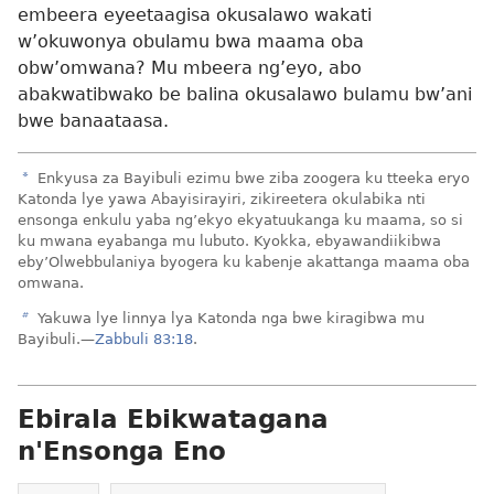
embeera eyeetaagisa okusalawo wakati
w’okuwonya obulamu bwa maama oba
obw’omwana? Mu mbeera ng’eyo, abo
abakwatibwako be balina okusalawo bulamu bw’ani
bwe banaataasa.
a
Enkyusa za Bayibuli ezimu bwe ziba zoogera ku tteeka eryo
Katonda lye yawa Abayisirayiri, zikireetera okulabika nti
ensonga enkulu yaba ng’ekyo ekyatuukanga ku maama, so si
ku mwana eyabanga mu lubuto. Kyokka, ebyawandiikibwa
eby’Olwebbulaniya byogera ku kabenje akattanga maama oba
omwana.
b
Yakuwa lye linnya lya Katonda nga bwe kiragibwa mu
Bayibuli.—
Zabbuli 83:18
.
Ebirala Ebikwatagana
n'Ensonga Eno