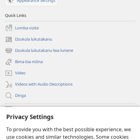
Appearance Settings
Quick Links
Lomba vizite
Dzukula lukutakanu
(opens
new
Dzukula lukutakanu lwa lunene
(opens
window)
new
Bima bia môna
window)
Video
Videos with Audio Descriptions
Dinga
Makabu
(opens
Privacy Settings
new
window)
Watchtower BIBLIOTEKE YA MU INTERNET
To provide you with the best possible experience, we
(opens
use cookies and similar technologies. Some cookies
new