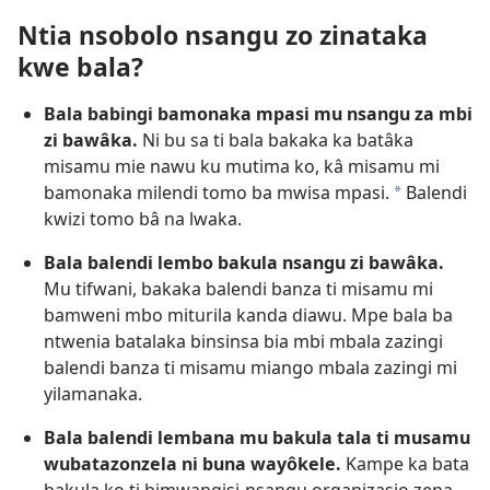
Ntia nsobolo nsangu zo zinataka
kwe bala?
Bala babingi bamonaka mpasi mu nsangu za mbi
zi bawâka.
Ni bu sa ti bala bakaka ka batâka
misamu mie nawu ku mutima ko, kâ misamu mi
bamonaka milendi tomo ba mwisa mpasi.
Balendi
*
kwizi tomo bâ na lwaka.
Bala balendi lembo bakula nsangu zi bawâka.
Mu tifwani, bakaka balendi banza ti misamu mi
bamweni mbo miturila kanda diawu. Mpe bala ba
ntwenia batalaka binsinsa bia mbi mbala zazingi
balendi banza ti misamu miango mbala zazingi mi
yilamanaka.
Bala balendi lembana mu bakula tala ti musamu
wubatazonzela ni buna wayôkele.
Kampe ka bata