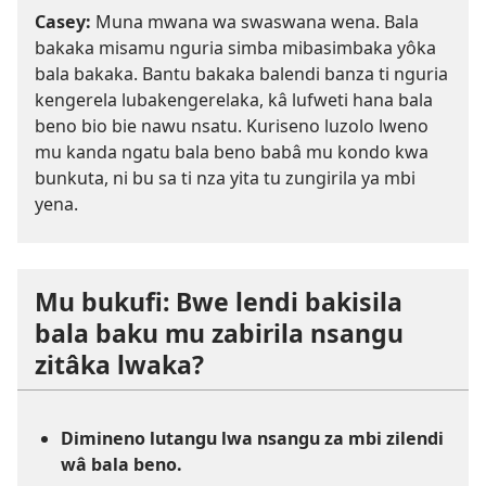
Casey:
Muna mwana wa swaswana wena. Bala
bakaka misamu nguria simba mibasimbaka yôka
bala bakaka. Bantu bakaka balendi banza ti nguria
kengerela lubakengerelaka, kâ lufweti hana bala
beno bio bie nawu nsatu. Kuriseno luzolo lweno
mu kanda ngatu bala beno babâ mu kondo kwa
bunkuta, ni bu sa ti nza yita tu zungirila ya mbi
yena.
Mu bukufi: Bwe lendi bakisila
bala baku mu zabirila nsangu
zitâka lwaka?
Dimineno lutangu lwa nsangu za mbi zilendi
wâ bala beno.