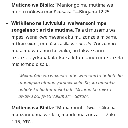
Mutieno wa Bibila:
“Maniongo mu mutima wa
muntu nôkesa manôkesaka.”​—
Bingana 12:25
.
Wirikileno na luvivululu lwalwansoni mpe
songeleno tiari tia mutima.
Tala ti musamu wa
mpasi wena kwe mwana’aku mu zonzela misamu
mi kamweni, mu têla kasila wo
dessin
. Zonzeleno
musamu wuta mu tâ lwaka, bu lukwe sariri
nzonzolo yi kabakula, kâ ka lutomoandi mu zonzela
mio lembolo salu.
“Mwana’eto wa wukento mbo wumonaka bubote bu
tubongaka ntangu yamuwirikila. Kâ, ka monaka
bubote ko bu tumutêlaka ti: ‘Misamu bu mieka
bwawu bu, fweti yukunu.’”​—Sarahi.
Mutieno wa Bibila:
“Muna muntu fweti bâka na
manzangu ma wirikila, mande ma zonza.”​—
Zaki
1:19
,
NWT
.