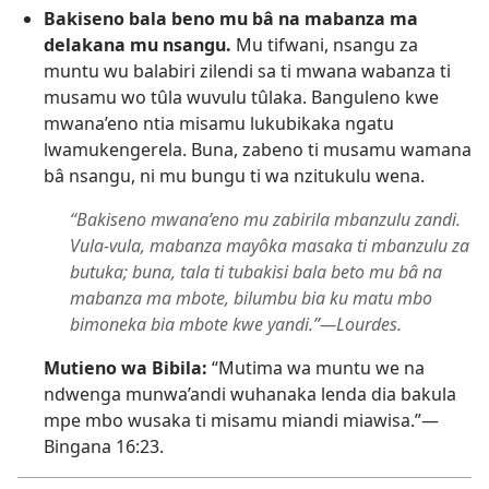
Bakiseno bala beno mu bâ na mabanza ma
delakana mu nsangu.
Mu tifwani, nsangu za
muntu wu balabiri zilendi sa ti mwana wabanza ti
musamu wo tûla wuvulu tûlaka. Banguleno kwe
mwana’eno ntia misamu lukubikaka ngatu
lwamukengerela. Buna, zabeno ti musamu wamana
bâ nsangu, ni mu bungu ti wa nzitukulu wena.
“Bakiseno mwana’eno mu zabirila mbanzulu zandi.
Vula-vula, mabanza mayôka masaka ti mbanzulu za
butuka; buna, tala ti tubakisi bala beto mu bâ na
mabanza ma mbote, bilumbu bia ku matu mbo
bimoneka bia mbote kwe yandi.”​—Lourdes.
Mutieno wa Bibila:
“Mutima wa muntu we na
ndwenga munwa’andi wuhanaka lenda dia bakula
mpe mbo wusaka ti misamu miandi miawisa.”​—
Bingana 16:23
.