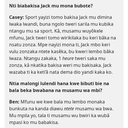
Nti biabakisa Jack mu mona bubote?
Casey:
Sport yayizi tomo bakisa Jack mu dimina
lwaka lwandi, buna ngolo tweri sarila mu kubika
ntangu mu sa sport. Kâ, musamu wuyôkele
mfunu, Jack tweri tomo wirikilaka bu keri bâka na
nsatu zonza. Mpe nayizi mona ti, Jack mbo keri
vulu zonzaka ntete kasêka, bu kweri lembo bâka
lwaza. Ntangu zakaka, 1
heure
tweri saka mu
zonza, kâ nkatika bakisa weri mu bakisaka. Jack
wazaba ti ka keti’â nata dema dio yandi kaka ko.
Ntia malongi lulendi hana kwe bibuti bie na
bala beka bwabana na musamu wa mbi?
Ben:
Mfunu we kwe bala mu lembo monaka
bunkuta na kanda diawu
ntete
musamu wa bwa.
Mu mpila yo, tala ti musamu wu bwiri ka wubâ
mpasi ko mu babakisa.