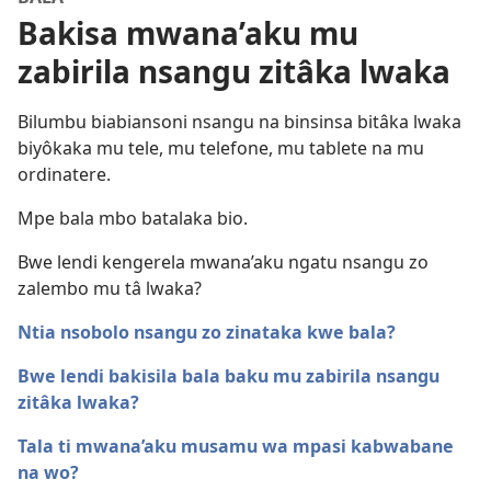
Bakisa mwana’aku mu
zabirila nsangu zitâka lwaka
Bilumbu biabiansoni nsangu na binsinsa bitâka lwaka
biyôkaka mu tele, mu telefone, mu tablete na mu
ordinatere.
Mpe bala mbo batalaka bio.
Bwe lendi kengerela mwana’aku ngatu nsangu zo
zalembo mu tâ lwaka?
Ntia nsobolo nsangu zo zinataka kwe bala?
Bwe lendi bakisila bala baku mu zabirila nsangu
zitâka lwaka?
Tala ti mwana’aku musamu wa mpasi kabwabane
na wo?