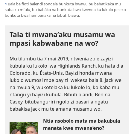
^
Bala ba fioti balendi songela bunkuta bwawu bu babatikaka mu
suba ku mfulu, bu babâka na bunkuta bwa kwenda ku lukulo peleko
bunkuta bwa hambanaka na bibuti biawu.
Tala ti mwana’aku musamu wa
mpasi kabwabane na wo?
Mu tilumbu tia 7 mai 2019, ntwenia zole zayizi
kubula ku lukolo lwa Highlands Ranch, ku hata dia
Colorado, ku États-Unis. Bayizi honda mwana
lukolo wumosi mpe bayizi lwekesa bala 8. Jack we
na mvula 9, wukotelaka ku lukolo lo, ko kaba mu
ntangu yi bayizi kubula. Bibuti biandi, Ben na
Casey, bitubanguriri ngolo zi basarila ngatu
babakisa Jack mu telamana musamu wo.
Ntia nsobolo mata ma bakubula
manata kwe mwana’eno?