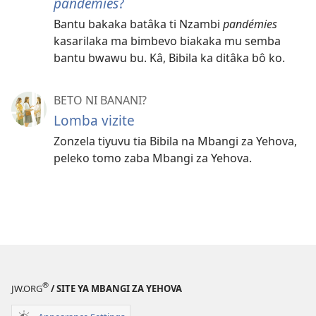
pandémies
?
Bantu bakaka batâka ti Nzambi
pandémies
kasarilaka ma bimbevo biakaka mu semba
bantu bwawu bu. Kâ, Bibila ka ditâka bô ko.
BETO NI BANANI?
Lomba vizite
Zonzela tiyuvu tia Bibila na Mbangi za Yehova,
peleko tomo zaba Mbangi za Yehova.
®
JW.ORG
/ SITE YA MBANGI ZA YEHOVA