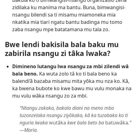
bakula ko ti bimwangisi-nsangu organizasio zena
zidilaka ku manima ma bantu. Buna, bimwangisi-
nsangu bilendi sa ti misamu miamoneka mia
nkatika mia tiari ngatu bantu badinga mu tomo
zaba nsangu mpe batatamana mu tala zo.
Bwe lendi bakisila bala baku mu
zabirila nsangu zi tâka lwaka?
Dimineno lutangu lwa nsangu za mbi zilendi wâ
bala beno.
Ka wuta zolo tâ ko ti bala beno ka
balendi’â bazaba misamu mita yôka mu nza ko. Kâ,
ka bwena bubote ko kwe bawu mu vulu monaka na
mu vulu wâka nsangu zo za mbi.
“Ntangu zakaka, bakala diani na meno mbo
tuzonzelaka nsangu ziyôkaka, kâ ka tuzabaka ko ti
nguria lwaka
wutâka
kwe bala beto ba
batuwâka
.”​
—Maria.