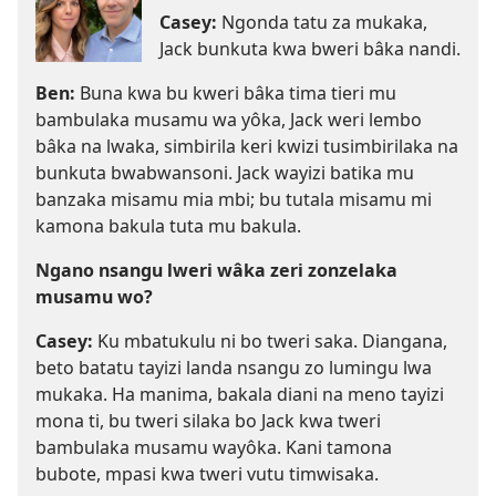
Casey:
Ngonda tatu za mukaka,
Jack bunkuta kwa bweri bâka nandi.
Ben:
Buna kwa bu kweri bâka tima tieri mu
bambulaka musamu wa yôka, Jack weri lembo
bâka na lwaka, simbirila keri kwizi tusimbirilaka na
bunkuta bwabwansoni. Jack wayizi batika mu
banzaka misamu mia mbi; bu tutala misamu mi
kamona bakula tuta mu bakula.
Ngano nsangu lweri wâka zeri zonzelaka
musamu wo?
Casey:
Ku mbatukulu ni bo tweri saka. Diangana,
beto batatu tayizi landa nsangu zo lumingu lwa
mukaka. Ha manima, bakala diani na meno tayizi
mona ti, bu tweri silaka bo Jack kwa tweri
bambulaka musamu wayôka. Kani tamona
bubote, mpasi kwa tweri vutu timwisaka.