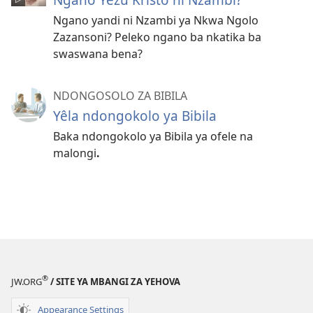
Ngano yandi ni Nzambi ya Nkwa Ngolo
Zazansoni? Peleko ngano ba nkatika ba
swaswana bena?
NDONGOSOLO ZA BIBILA
Yêla ndongokolo ya Bibila
Baka ndongokolo ya Bibila ya ofele na
malongi
.
®
JW.ORG
/ SITE YA MBANGI ZA YEHOVA
Appearance Settings