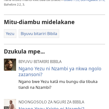
Bahebre 2:2, 3
.
Mitu-diambu midelakane
Yezu
Biyuvu bitariri Bibila
Dzukula mpe...
BIYUVU BITARIRI BIBILA
Ngano Yezu ni Nzambi ya nkwa ngolo
zazansoni?
Ngano bwe Yezu katâ mu bungu dia tibuka
tiandi na Nzambi?
NDONGOSOLO ZA NGURI ZA BIBILA
Ngano Yezu Kristo ni Nzambi?