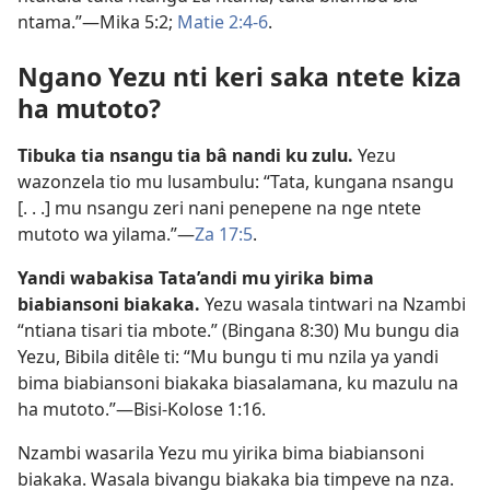
ntama.”—
Mika 5:2;
Matie 2:4-6
.
Ngano Yezu nti keri saka ntete kiza
ha mutoto?
Tibuka tia nsangu tia bâ nandi ku zulu.
Yezu
wazonzela tio mu lusambulu: “Tata, kungana nsangu
[. . .] mu nsangu zeri nani penepene na nge ntete
mutoto wa yilama.”—
Za 17:5
.
Yandi wabakisa Tata’andi mu yirika bima
biabiansoni biakaka.
Yezu wasala tintwari na Nzambi
“ntiana tisari tia mbote.” (
Bingana 8:30
) Mu bungu dia
Yezu, Bibila ditêle ti: “Mu bungu ti mu nzila ya yandi
bima biabiansoni biakaka biasalamana, ku mazulu na
ha mutoto.”—
Bisi-Kolose 1:16
.
Nzambi wasarila Yezu mu yirika bima biabiansoni
biakaka. Wasala
bivangu biakaka bia timpeve
na nza.