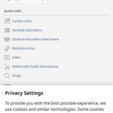
Quick Links
Lomba vizite
Dzukula lukutakanu
(opens
new
Dzukula lukutakanu lwa lunene
(opens
window)
new
Bima bia môna
window)
Video
Videos with Audio Descriptions
Dinga
Makabu
(opens
Privacy Settings
new
window)
Watchtower BIBLIOTEKE YA MU INTERNET
To provide you with the best possible experience, we
(opens
use cookies and similar technologies. Some cookies
new
®