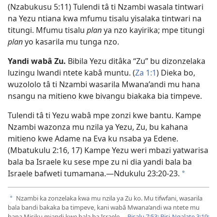
(
Nzabukusu 5:11
) Tulendi tâ ti Nzambi wasala tintwari
na Yezu ntiana kwa mfumu tisalu yisalaka tintwari na
titungi. Mfumu tisalu
plan
ya nzo kayirika; mpe titungi
plan
yo kasarila mu tunga nzo.
Yandi wabâ Zu.
Bibila Yezu ditâka “Zu” bu dizonzelaka
luzingu lwandi ntete kabâ muntu. (
Za 1:1
) Dieka bo,
wuzololo tâ ti Nzambi wasarila Mwana’andi mu hana
nsangu na mitieno kwe bivangu biakaka bia timpeve.
Tulendi tâ ti Yezu wabâ mpe zonzi kwe bantu. Kampe
Nzambi wazonza mu nzila ya Yezu, Zu, bu kahana
mitieno kwe Adame na Eva ku nsaba ya Edene.
(
Mbatukulu 2:16, 17
) Kampe Yezu weri mbazi yatwarisa
bala ba Israele ku sese mpe zu ni dia yandi bala ba
Israele bafweti tumamana.​—
Ndukulu 23:20-23
.
a
Nzambi ka zonzelaka kwa mu nzila ya Zu ko. Mu tifwfani, wasarila
a
bala bandi bakaka ba timpeve, kani wabâ Mwana’andi wa ntete mu
hana Misiku miandi kwe bala ba Israele.—
Bisalu 7:53;
Bisi-Ngalate 3:19;