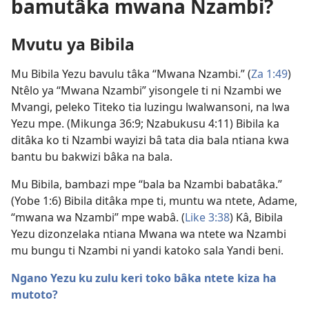
bamutâka mwana Nzambi?
Mvutu ya Bibila
Mu Bibila Yezu bavulu tâka “Mwana Nzambi.” (
Za 1:49
)
Ntêlo ya “Mwana Nzambi” yisongele ti ni Nzambi we
Mvangi, peleko Titeko tia luzingu lwalwansoni, na lwa
Yezu mpe. (
Mikunga 36:9;
Nzabukusu 4:11
) Bibila ka
ditâka ko ti Nzambi wayizi bâ tata dia bala ntiana kwa
bantu bu bakwizi bâka na bala.
Mu Bibila, bambazi mpe “bala ba Nzambi babatâka.”
(
Yobe 1:6
) Bibila ditâka mpe ti, muntu wa ntete, Adame,
“mwana wa Nzambi” mpe wabâ. (
Like 3:38
) Kâ, Bibila
Yezu dizonzelaka ntiana Mwana wa ntete wa Nzambi
mu bungu ti Nzambi ni yandi katoko sala Yandi beni.
Ngano Yezu ku zulu keri toko bâka ntete kiza ha
mutoto?