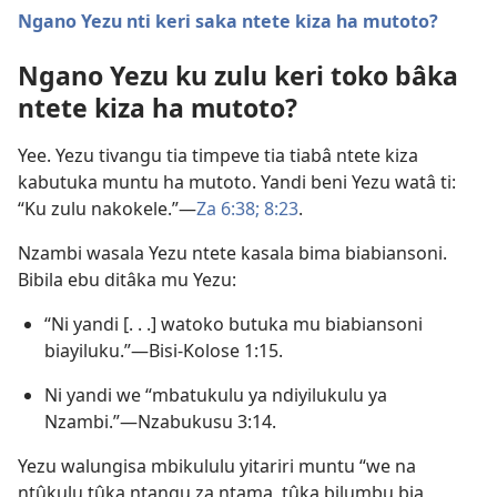
Ngano Yezu nti keri saka ntete kiza ha mutoto?
Ngano Yezu ku zulu keri toko bâka
ntete kiza ha mutoto?
Yee. Yezu tivangu tia timpeve tia tiabâ ntete kiza
kabutuka muntu ha mutoto. Yandi beni Yezu watâ ti:
“Ku zulu nakokele.”—
Za 6:38;
8:23
.
Nzambi wasala Yezu ntete kasala bima biabiansoni.
Bibila ebu ditâka mu Yezu:
“Ni yandi [. . .] watoko butuka mu biabiansoni
biayiluku.”—
Bisi-Kolose 1:15
.
Ni yandi we “mbatukulu ya ndiyilukulu ya
Nzambi.”—
Nzabukusu 3:14
.
Yezu walungisa mbikululu yitariri muntu “we na
ntûkulu tûka ntangu za ntama, tûka bilumbu bia