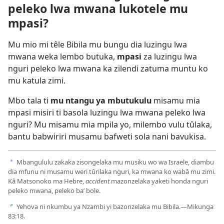
peleko lwa mwana lukotele mu
mpasi?
Mu mio mi têle Bibila mu bungu dia luzingu lwa
mwana weka lembo butuka,
mpasi
za luzingu lwa
nguri peleko lwa mwana ka zilendi zatuma muntu ko
mu katula zimi.
Mbo tala ti
mu ntangu ya mbutukulu
misamu mia
mpasi misiri ti basola luzingu lwa mwana peleko lwa
nguri? Mu misamu mia mpila yo, milembo vulu tûlaka,
bantu babwiriri musamu bafweti sola nani bavukisa.
Mbangululu zakaka zisongelaka mu musiku wo wa Israele, diambu
a
dia mfunu ni musamu weri tûrilaka nguri, ka mwana ko wabâ mu zimi.
Kâ Matsonoko ma Hebre,
accident
mazonzelaka yaketi honda nguri
peleko mwana, peleko ba’ bole.
Yehova ni nkumbu ya Nzambi yi bazonzelaka mu Bibila.​—
Mikunga
b
83:18
.