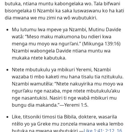
butuka, ntiana muntu kabongelaka wo. Tala bifwani
bisongelaka ti Nzambi ka saka luswaswanu ko ha kati
dia mwana we mu zimi na wô wubutukiri.
Mu lutumu lwa mpeve ya Nzambi, Mutinu Davide
watâ: “Meso maku makumona bu ndieri kwa
menga mu moyo wa nguri’ani.” (
Mikunga 139:16
)
Nzambi wabongela Davide ntiana muntu wa
mukaka ntete kabutuka.
Ntete mbutukulu ya mbikuri Yeremi, Nzambi
wazaba ti mbo kaketi mu hana tisalu tia nzitukulu.
Nzambi wamutêla: “Ntete nakuyirika mu moyo wa
nguri’aku nge nazaba, mpe ntete mbutukulu’aku
nge nasantukisi. Nasiri ti nge wabâ mbikuri mu
bungu dia makanda.”​—
Yeremi 1:5
.
Like, titsoniki timosi tia Bibila, doktere, wasarila
ntêlo yo ya Greke mu zonzela mwana weka lembo
butuka na mwana wubutukiri.​—
Like 1:41;
2:12,
16
.