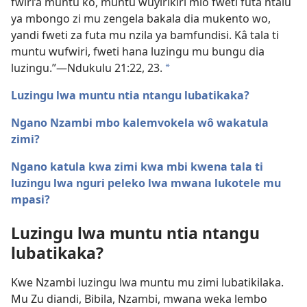
fwiri’â muntu ko, muntu wuyirikiri mio fweti futa ntalu
ya mbongo zi mu zengela bakala dia mukento wo,
yandi fweti za futa mu nzila ya bamfundisi. Kâ tala ti
muntu wufwiri, fweti hana luzingu mu bungu dia
luzingu.”​—
Ndukulu 21:22, 23
.
a
Luzingu lwa muntu ntia ntangu lubatikaka?
Ngano Nzambi mbo kalemvokela wô wakatula
zimi?
Ngano katula kwa zimi kwa mbi kwena tala ti
luzingu lwa nguri peleko lwa mwana lukotele mu
mpasi?
Luzingu lwa muntu ntia ntangu
lubatikaka?
Kwe Nzambi luzingu lwa muntu mu zimi lubatikilaka.
Mu Zu diandi, Bibila, Nzambi, mwana weka lembo