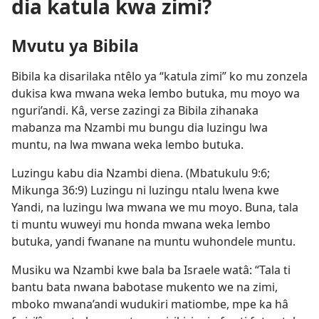
dia katula kwa zimi?
Mvutu ya Bibila
Bibila ka disarilaka ntêlo ya “katula zimi” ko mu zonzela
dukisa kwa mwana weka lembo butuka, mu moyo wa
nguri’andi. Kâ, verse zazingi za Bibila zihanaka
mabanza ma Nzambi mu bungu dia luzingu lwa
muntu, na lwa mwana weka lembo butuka.
Luzingu kabu dia Nzambi diena. (
Mbatukulu 9:6;
Mikunga 36:9
) Luzingu ni luzingu ntalu lwena kwe
Yandi, na luzingu lwa mwana we mu moyo. Buna, tala
ti muntu wuweyi mu honda mwana weka lembo
butuka, yandi fwanane na muntu wuhondele muntu.
Musiku wa Nzambi kwe bala ba Israele watâ: “Tala ti
bantu bata nwana babotase mukento we na zimi,
mboko mwana’andi wudukiri matiombe, mpe ka hâ