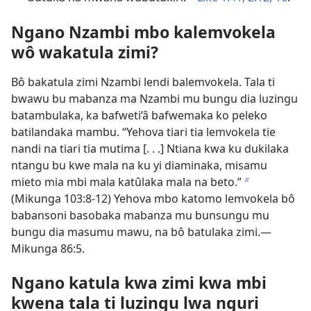
Ngano Nzambi mbo kalemvokela
wô wakatula zimi?
Bô bakatula zimi Nzambi lendi balemvokela. Tala ti
bwawu bu mabanza ma Nzambi mu bungu dia luzingu
batambulaka, ka bafweti’â bafwemaka ko peleko
batilandaka mambu. “Yehova tiari tia lemvokela tie
nandi na tiari tia mutima [. . .] Ntiana kwa ku dukilaka
ntangu bu kwe mala na ku yi diaminaka, misamu
mieto mia mbi mala katûlaka mala na beto.”
b
(
Mikunga 103:8-12
) Yehova mbo katomo lemvokela bô
babansoni basobaka mabanza mu bunsungu mu
bungu dia masumu mawu, na bô batulaka zimi.​—
Mikunga 86:5
.
Ngano katula kwa zimi kwa mbi
kwena tala ti luzingu lwa nguri