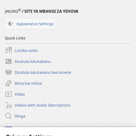
®
JW.ORG
/ SITE YA MBANGI ZA YEHOVA
Appearance Settings
Quick Links
Lomba vizite
Dzukula lukutakanu
(opens
new
Dzukula lukutakanu lwa lunene
(opens
window)
new
Bima bia môna
window)
Video
Videos with Audio Descriptions
Dinga
Makabu
(opens