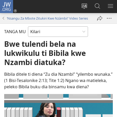
JW.ORG
Kota
(opens
Soba
Dinga
MO
new
zu
mu
MI
‘Nsangu Za Mbote Zitukiri Kwe Nzàmbi!’ Video Series
window)
dia
JW.ORG
MI
site
NG
TANGA MU
Bwe tulendi bela na
lukwikulu ti Bibila kwe
Nzambi diatuka?
Bibila ditele ti diena “Zu dia Nzambi” “yilembo wunaka.”
(
1 Bisi-Tesalonike 2:13;
Tite 1:2
) Ngano wa matieleka,
peleko Bibila buku dia binsamu kwa diena?