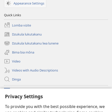
Appearance Settings
Quick Links
Lomba vizite
Dzukula lukutakanu
(opens
new
Dzukula lukutakanu lwa lunene
(opens
window)
new
Bima bia môna
window)
Video
Videos with Audio Descriptions
Dinga
Makabu
(opens
Privacy Settings
new
window)
Watchtower BIBLIOTEKE YA MU INTERNET
To provide you with the best possible experience, we
(opens