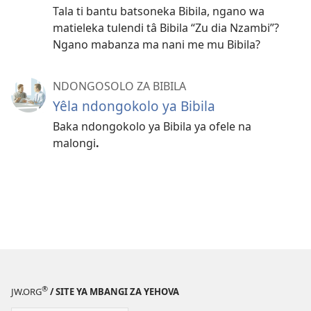
Tala ti bantu batsoneka Bibila, ngano wa
matieleka tulendi tâ Bibila “Zu dia Nzambi”?
Ngano mabanza ma nani me mu Bibila?
NDONGOSOLO ZA BIBILA
Yêla ndongokolo ya Bibila
Baka ndongokolo ya Bibila ya ofele na
malongi
.
®
JW.ORG
/ SITE YA MBANGI ZA YEHOVA