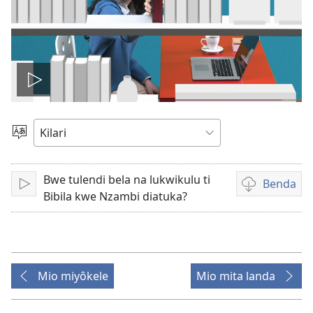
Play
video
Sola
zu
Bwe tulendi bela na lukwikulu ti
Benda
Tanga
Mpila
Bibila kwe Nzambi diatuka?
za
bendela
video
Mio miyôkele
Mio mita landa