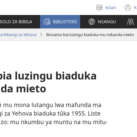
Kilari
K
Sola
(
zu
n
OLO ZA BIBILA
BIBLIOTEKE
NSANGU
w
ia Mbangi za Yehova
Binsamu bia luzingu biaduka mu mikanda mieto
ia luzingu biaduka
da mieto
ô mu mona lutangu lwa mafunda ma
 za Yehova biaduka tûka 1955. Liste
ri zo: mu nkumbu ya muntu na mu mitu-