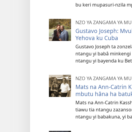
bu keri mupasuri-nzila mp
NZO YA ZANGAMA YA 
Gustavo Joseph: Mvul
Yehova ku Cuba
Gustavo Joseph ta zonzel
ntangu yi babâ minkengi 
ntangu yi bayenda ku Bet
NZO YA ZANGAMA YA 
Mats na Ann-Catrin 
mbutu hâna ha batuk
Mats na Ann-Catrin Kassh
tiawu tia ntangu zazans
ntangu yi babakuna, yi b