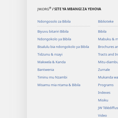
®
JW.ORG
/ SITE YA MBANGI ZA YEHOVA
Ndongosolo za Bibila
Biblioteke
Biyuvu bitariri Bibila
Bibila
Ndongokolo ya Bibila
Mabuku & m
Bisalulu bia ndongokolo ya Bibila
Brochures a
Tidzunu & nsayi
Tracts and In
Makwela & Kanda
Mitu-diamb
Bantwenia
Zurnale
Timinu mu Nzambi
Mukanda wa
Misamu mia ntama & Bibila
Programs
Indexes
Misiku
JW Télédiffu
Video