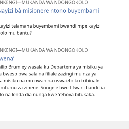
MUNKENGI—MUKANDA WA NDONGOKOLO
Nayizi bâ misionere ntono buyembami
ayizi telamana buyembami bwandi mpe kayizi
uzolo mu bantu?
MUNKENGI—MUKANDA WA NDONGOKOLO
wena’
ilip Brumley wasala ku Departema ya misiku ya
 bweso bwa sala na filiale zazingi mu nza ya
misiku na mu nwanina nswa’eto ku tribinale
 mfumu za zinene. Songele bwe tifwani tiandi tia
lo na lenda dia nunga kwe Yehova bitukaka.