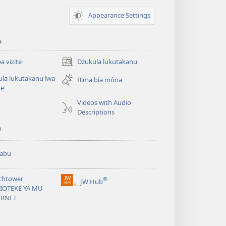
Appearance Settings
s
 vizite
Dzukula lukutakanu
(opens
new
la lukutakanu lwa
Bima bia môna
window)
ne
Videos with Audio
o
Descriptions
a
abu
chtower
®
JW Hub
(opens
LIOTEKE YA MU
new
ERNET
window)