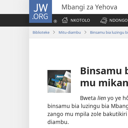
JW.ORG
Mbangi za Yehova
NKOTOLO
NDONGOS
Biblioteke
Mitu-diambu
Binsamu bia luzingu b
Binsamu b
mu mikan
Bweta
lien
yo ye h
binsamu bia luzingu bia Mbangi
zango mu mpila zole bakutiki
diambu.