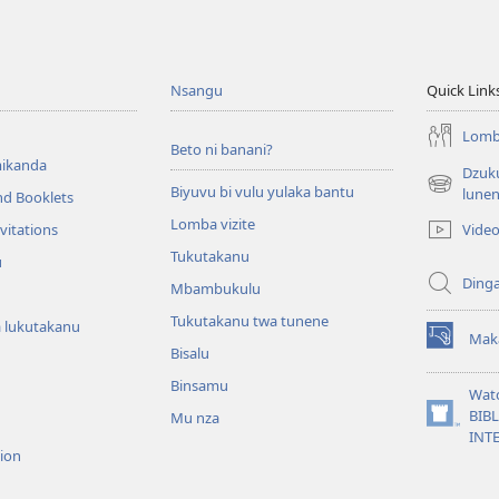
Nsangu
Quick Link
Lomba
Beto ni banani?
ikanda
Dzuku
Biyuvu bi vulu yulaka bantu
(opens
lune
nd Booklets
new
Lomba vizite
Vide
vitations
window)
Tukutakanu
u
Ding
Mbambukulu
Tukutakanu twa tunene
 lukutakanu
Mak
(opens
Bisalu
new
Binsamu
window)
Wat
BIB
Mu nza
(opens
INT
new
sion
window)