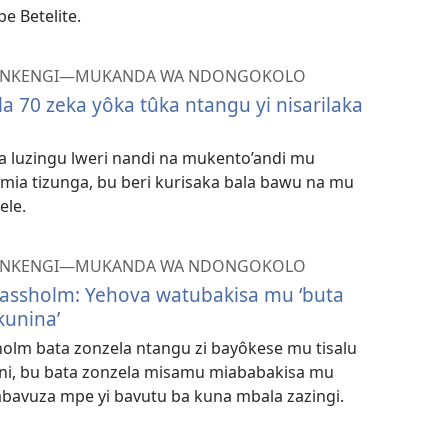
e Betelite.
MUNKENGI—MUKANDA WA NDONGOKOLO
a 70 zeka yôka tûka ntangu yi nisarilaka
a luzingu lweri nandi na mukento’andi mu
mia tizunga, bu beri kurisaka bala bawu na mu
ele.
MUNKENGI—MUKANDA WA NDONGOKOLO
Kassholm: Yehova watubakisa mu ‘buta
unina’
olm bata zonzela ntangu zi bayôkese mu tisalu
oni, bu bata zonzela misamu miababakisa mu
abavuza mpe yi bavutu ba kuna mbala zazingi.