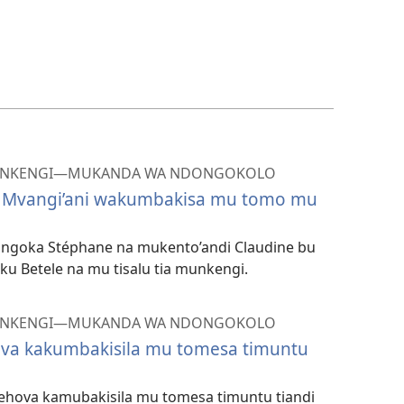
MUNKENGI—MUKANDA WA NDONGOKOLO
: Mvangi’ani wakumbakisa mu tomo mu
longoka Stéphane na mukento’andi Claudine bu
ku Betele na mu tisalu tia munkengi.
MUNKENGI—MUKANDA WA NDONGOKOLO
ova kakumbakisila mu tomesa timuntu
Yehova kamubakisila mu tomesa timuntu tiandi