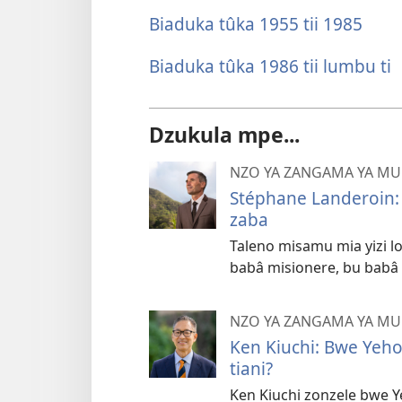
Biaduka tûka 1955 tii 1985
Biaduka tûka 1986 tii lumbu ti
Dzukula mpe...
NZO YA ZANGAMA YA 
Stéphane Landeroin
zaba
Taleno misamu mia yizi 
babâ misionere, bu babâ 
NZO YA ZANGAMA YA 
Ken Kiuchi: Bwe Yeh
tiani?
Ken Kiuchi zonzele bwe 