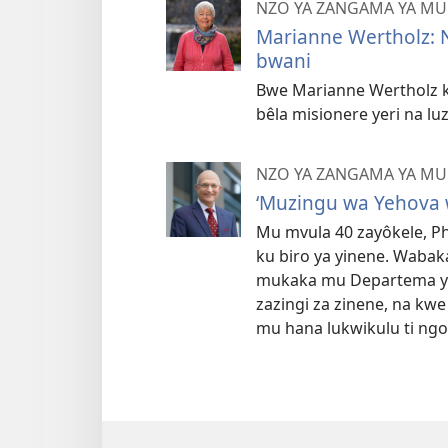
NZO YA ZANGAMA YA 
Marianne Wertholz: 
bwani
Bwe Marianne Wertholz k
bêla misionere yeri na l
NZO YA ZANGAMA YA 
‘Muzingu wa Yehova 
Mu mvula 40 zayôkele, Ph
ku biro ya yinene. Wabaka
mukaka mu Departema ya 
zazingi za zinene, na kwe
mu hana lukwikulu ti ngo