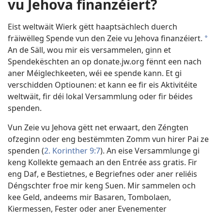
vu Jehova finanzéiert?
Eist weltwäit Wierk gëtt haaptsächlech duerch
fräiwëlleg Spende vun den Zeie vu Jehova finanzéiert.
a
An de Säll, wou mir eis versammelen, ginn et
Spendekëschten an op donate.jw.org fënnt een nach
aner Méiglechkeeten, wéi ee spende kann. Et gi
verschidden Optiounen: et kann ee fir eis Aktivitéite
weltwäit, fir déi lokal Versammlung oder fir béides
spenden.
Vun Zeie vu Jehova gëtt net erwaart, den Zéngten
ofzeginn oder eng bestëmmten Zomm vun hirer Pai ze
spenden (
2. Korinther 9:7
). An eise Versammlunge gi
keng Kollekte gemaach an den Entrée ass gratis. Fir
eng Daf, e Bestietnes, e Begriefnes oder aner reliéis
Déngschter froe mir keng Suen. Mir sammelen och
kee Geld, andeems mir Basaren, Tombolaen,
Kiermessen, Fester oder aner Evenementer