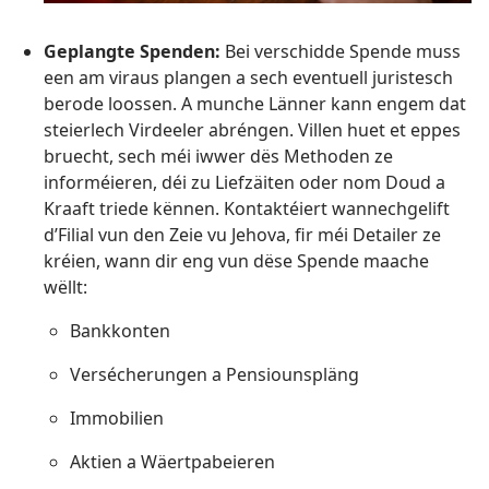
Geplangte Spenden:
Bei verschidde Spende muss
een am viraus plangen a sech eventuell juristesch
berode loossen. A munche Länner kann engem dat
steierlech Virdeeler abréngen. Villen huet et eppes
bruecht, sech méi iwwer dës Methoden ze
informéieren, déi zu Liefzäiten oder nom Doud a
Kraaft triede kënnen. Kontaktéiert wannechgelift
d’Filial vun den Zeie vu Jehova, fir méi Detailer ze
kréien, wann dir eng vun dëse Spende maache
wëllt:
Bankkonten
Versécherungen a Pensiounspläng
Immobilien
Aktien a Wäertpabeieren