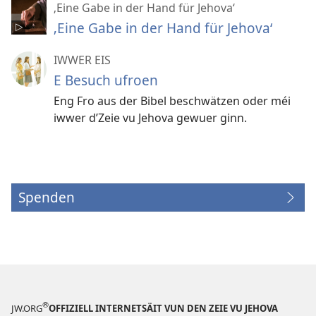
‚Eine Gabe in der Hand für Jehova‘
‚Eine Gabe in der Hand für Jehova‘
IWWER EIS
E Besuch ufroen
Eng Fro aus der Bibel beschwätzen oder méi
iwwer d’Zeie vu Jehova gewuer ginn.
Spenden
(opens
new
window)
®
JW.ORG
OFFIZIELL INTERNETSÄIT VUN DEN ZEIE VU JEHOVA