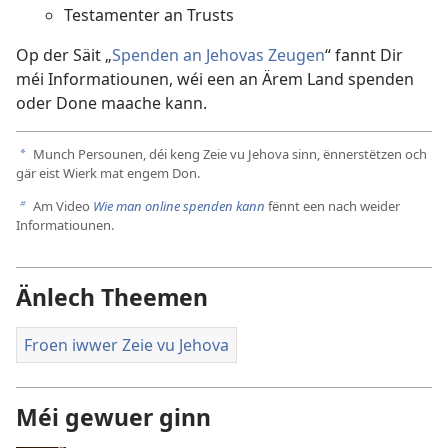
Testamenter an Trusts
Op der Säit „
Spenden an Jehovas Zeugen
“ fannt Dir
méi Informatiounen, wéi een an Ärem Land spenden
oder Done maache kann.
Munch Persounen, déi keng Zeie vu Jehova sinn, ënnerstëtzen och
a
gär eist Wierk mat engem Don.
Am Video
Wie man online spenden kann
fënnt een nach weider
b
Informatiounen.
Änlech Theemen
Froen iwwer Zeie vu Jehova
Méi gewuer ginn