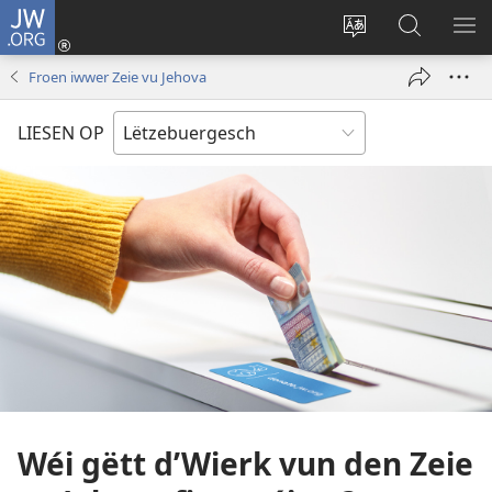
JW.ORG
Log
In
Sprooch
Op
ME
(opens
um
JW.ORG
AB
Froen iwwer Zeie vu Jehova
new
Site
sichen
window)
änneren
LIESEN OP
Wéi gëtt d’Wierk vun den Zeie