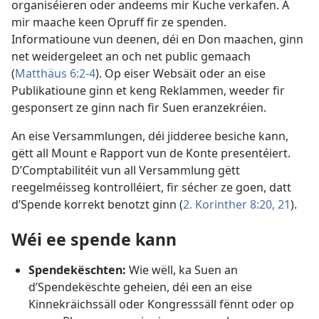
organiséieren oder andeems mir Kuche verkafen. A
mir maache keen Opruff fir ze spenden.
Informatioune vun deenen, déi en Don maachen, ginn
net weidergeleet an och net public gemaach
(
Matthäus 6:2-4
). Op eiser Websäit oder an eise
Publikatioune ginn et keng Reklammen, weeder fir
gesponsert ze ginn nach fir Suen eranzekréien.
An eise Versammlungen, déi jidderee besiche kann,
gëtt all Mount e Rapport vun de Konte presentéiert.
D’Comptabilitéit vun all Versammlung gëtt
reegelméisseg kontrolléiert, fir sécher ze goen, datt
d’Spende korrekt benotzt ginn (
2. Korinther 8:20, 21
).
Wéi ee spende kann
Spendekëschten:
Wie wëll, ka Suen an
d’Spendekëschte geheien, déi een an eise
Kinnekräichssäll oder Kongresssäll fënnt oder op