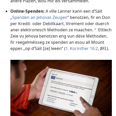
anere Plazen, wou mir eis versammelen.
Online-Spenden:
A ville Länner kann een d’Säit
„
Spenden an Jehovas Zeugen
“ benotzen, fir en Don
per Kredit- oder Debitkaart, Virement oder duerch
aner elektronesch Methoden ze maachen.
Ettlech
b
Zeie vu Jehova benotzen eng vun dëse Methoden,
fir reegelméisseg ze spenden an esou all Mount
eppes „op d’Säit [ze] leeën“ (
1. Korinther 16:2
,
BFL
).