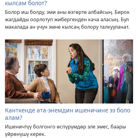
кылсам болот?
Болор иш болду, эми аны өзгөртө албайсың. Бирок
жагдайды оорлотуп жибергенден кача аласың. Бул
макалада ан үчүн эмне кылсаң болору талкууланат.
Канткенде ата-энемдин ишеничине ээ боло
алам?
Ишеничтүү болгонго өспүрүмдөр эле эмес, баары
үйрөнүшү керек.