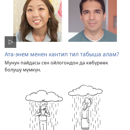
Ата-энем менен кантип тил табыша алам?
Мунун пайдасы сен ойлогондон да көбүрөөк
болушу мүмкүн.