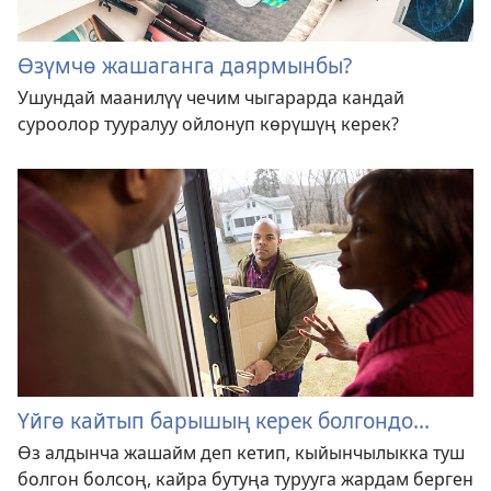
Өзүмчө жашаганга даярмынбы?
Ушундай маанилүү чечим чыгарарда кандай
суроолор тууралуу ойлонуп көрүшүң керек?
Үйгө кайтып барышың керек болгондо...
Өз алдынча жашайм деп кетип, кыйынчылыкка туш
болгон болсоң, кайра бутуңа турууга жардам берген