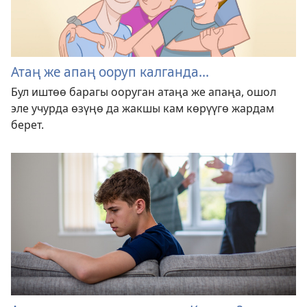
Атаң же апаң ооруп калганда...
Бул иштөө барагы ооруган атаңа же апаңа, ошол
эле учурда өзүңө да жакшы кам көрүүгө жардам
берет.