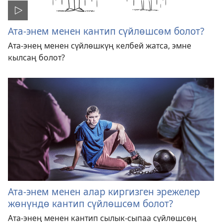
Ата-энем менен кантип сүйлөшсөм болот?
Ата-энең менен сүйлөшкүң келбей жатса, эмне
кылсаң болот?
Ата-энем менен алар киргизген эрежелер
жөнүндө кантип сүйлөшсөм болот?
Ата-энең менен кантип сылык-сыпаа сүйлөшсөң