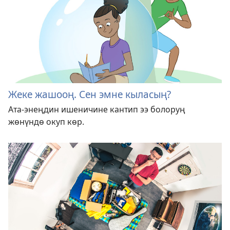
Жеке жашооң. Сен эмне кыласың?
Ата-энеңдин ишеничине кантип ээ болоруң
жөнүндө окуп көр.