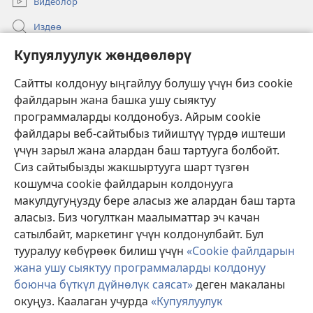
Видеолор
Издөө
Бийлик өкүлдөрү үчүн маалымат
Купуялуулук жөндөөлөрү
Жардам
Сайтты колдонуу ыңгайлуу болушу үчүн биз cookie
файлдарын жана башка ушу сыяктуу
Тартуулар
программаларды колдонобуз. Айрым cookie
(жаңы
терезе
файлдары веб-сайтыбыз тийиштүү түрдө иштеши
ачат)
үчүн зарыл жана алардан баш тартууга болбойт.
ОНЛАЙН КИТЕПКАНА
(жаңы
Сиз сайтыбызды жакшыртууга шарт түзгөн
терезе
®
JW Hub
кошумча cookie файлдарын колдонууга
ачат)
(жаңы
макулдугуңузду бере аласыз же алардан баш тарта
терезе
®
JW Library
ачат)
аласыз. Биз чогулткан маалыматтар эч качан
сатылбайт, маркетинг үчүн колдонулбайт. Бул
Watchtower Library
тууралуу көбүрөөк билиш үчүн
«Cookie файлдарын
жана ушу сыяктуу программаларды колдонуу
боюнча бүткүл дүйнөлүк саясат»
деген макаланы
окуңуз. Каалаган учурда
«Купуялуулук