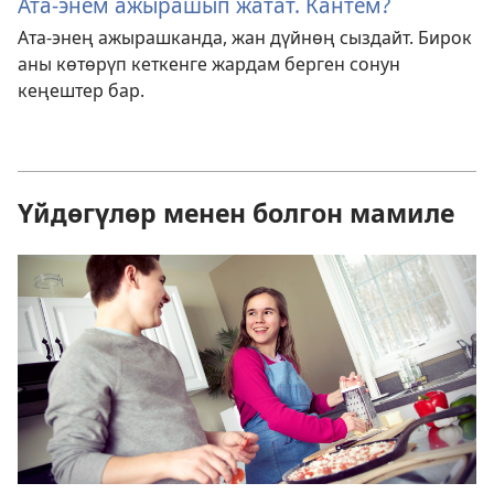
Ата-энем ажырашып жатат. Кантем?
Ата-энең ажырашканда, жан дүйнөң сыздайт. Бирок
аны көтөрүп кеткенге жардам берген сонун
кеңештер бар.
Үйдөгүлөр менен болгон мамиле