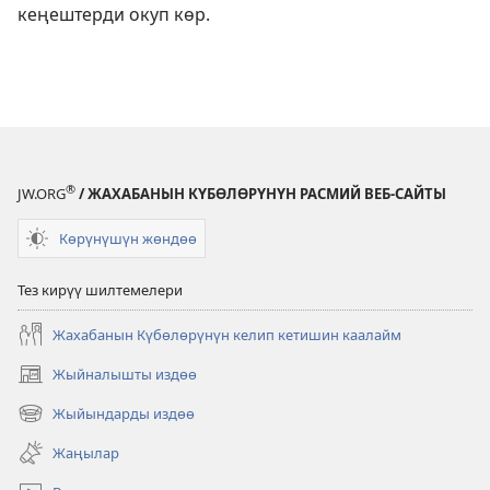
кеңештерди окуп көр.
®
JW.ORG
/ ЖАХАБАНЫН КҮБӨЛӨРҮНҮН РАСМИЙ ВЕБ-САЙТЫ
Көрүнүшүн жөндөө
Тез кирүү шилтемелери
Жахабанын Күбөлөрүнүн келип кетишин каалайм
Жыйналышты издөө
(жаңы
терезе
Жыйындарды издөө
(жаңы
ачат)
терезе
Жаңылар
ачат)