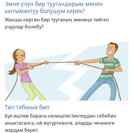
Эмне үчүн бир туугандарым менен
ынтымактуу болушум керек?
Жакшы көргөн бир тууганың жиниңе тийген
учурлар болобу?
Тил табыша бил
Бул иштөө барагы келишпестиктердин себебин
аныктаганга, ой жүгүрткөнгө, аларды чечкенге
жардам берет.