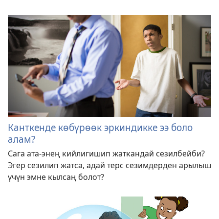
Канткенде көбүрөөк эркиндикке ээ боло
алам?
Сага ата-энең кийлигишип жаткандай сезилбейби?
Эгер сезилип жатса, адай терс сезимдерден арылыш
үчүн эмне кылсаң болот?