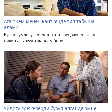
Ата-энем менен канткенде тил табыша
алам?
Бул бөлүмдөгү кеңештер ата-энең менен жакшы
пикир алышууга жардам берет.
Үйдөгү эрежелерди бузуп алганда эмне