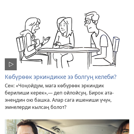
Көбүрөөк эркиндикке ээ болгуң келеби?
Сен: «Чоңойдум, мага көбүрөөк эркиндик
берилиши керек»,— деп ойлойсуң. Бирок ата-
энеңдин ою башка. Алар сага ишениши үчүн,
эмнелерди кылсаң болот?