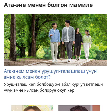
Ата-эне менен болгон мамиле
Ата-энем менен урушуп-талашпаш үчүн
эмне кылсам болот?
Уруш-талаш көп болбошу же абал курчуп кетпеши
үчүн эмне кылсаң болорун окуп көр.