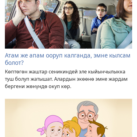
Атам же апам ооруп калганда, эмне кылсам
болот?
Көптөгөн жаштар сеникиндей эле кыйынчылыкка
туш болуп жатышат. Алардын экөөнө эмне жардам
бергени жөнүндө окуп көр.