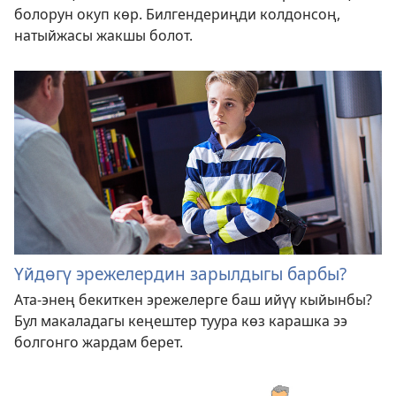
болорун окуп көр. Билгендериңди колдонсоң,
натыйжасы жакшы болот.
Үйдөгү эрежелердин зарылдыгы барбы?
Ата-энең бекиткен эрежелерге баш ийүү кыйынбы?
Бул макаладагы кеңештер туура көз карашка ээ
болгонго жардам берет.