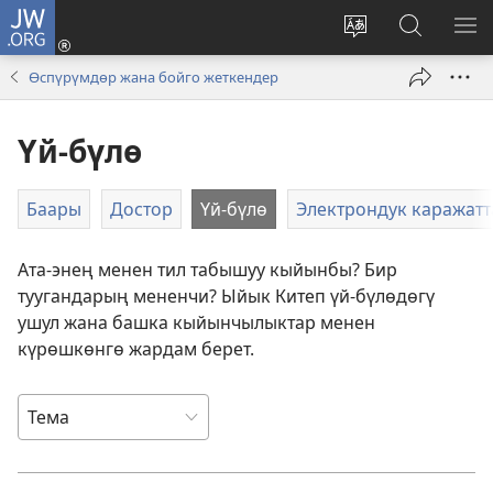
JW.ORG
Кирүү
(жаңы
Башка
JW.ORG
МЕ
терезе
тилди
сайтынан
КӨ
Өспүрүмдөр жана бойго жеткендер
ачат)
тандоо
маалыма
издөө
Үй-бүлө
Баары
Достор
Үй-бүлө
Электрондук каражатт
Ата-энең менен тил табышуу кыйынбы? Бир
туугандарың мененчи? Ыйык Китеп үй-бүлөдөгү
ушул жана башка кыйынчылыктар менен
күрөшкөнгө жардам берет.