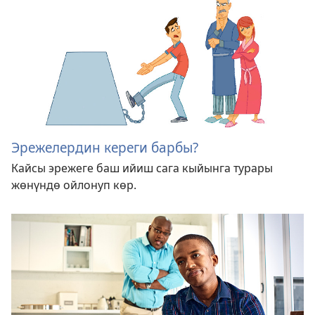
Эрежелердин кереги барбы?
Кайсы эрежеге баш ийиш сага кыйынга турары
жөнүндө ойлонуп көр.