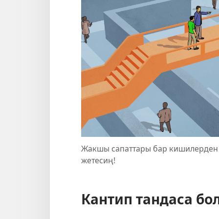
Жакшы сапаттары бар кишилерден ү
жетесиң!
Кантип тандаса бо