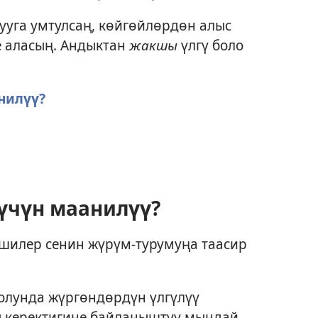
ууга умтулсаң, көйгөйлөрдөн алыс
е аласың. Андыктан
жакшы
үлгү боло
нилүү?
 үчүн маанилүү?
ишилер сенин жүрүм-турумуңа таасир
олунда жүргөндөрдүн үлгүлүү
 керектигине байланыштуу мындай