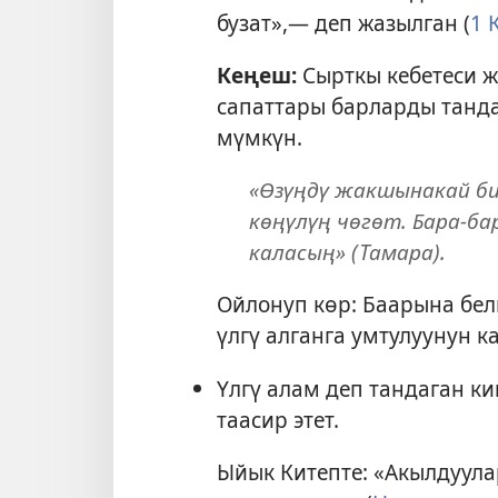
бузат»,— деп жазылган (
1 
Кеңеш:
Сырткы кебетеси 
сапаттары барларды танда
мүмкүн.
«Өзүңдү жакшынакай би
көңүлүң чөгөт. Бара-ба
каласың» (Тамара).
Ойлонуп көр: Баарына бел
үлгү алганга умтулуунун 
Үлгү алам деп тандаган к
таасир этет.
Ыйык Китепте: «Акылдуула