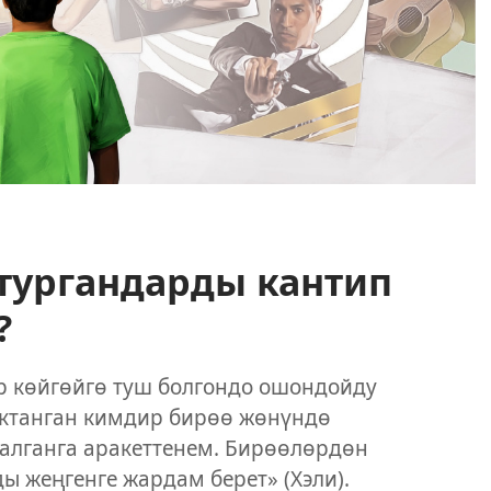
 тургандарды кантип
?
р көйгөйгө туш болгондо ошондойду
уктанган кимдир бирөө жөнүндө
 алганга аракеттенем. Бирөөлөрдөн
ы жеңгенге жардам берет» (Хэли).