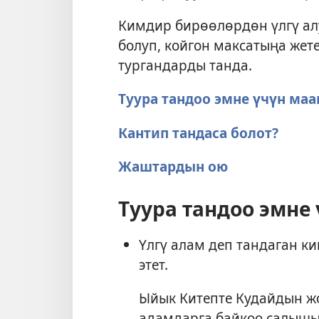
Кимдир бирөөлөрдөн үлгү ал
болуп, койгон максатыңа жет
тургандарды танда.
Туура тандоо эмне үчүн маа
Кантип тандаса болот?
Жаштардын ою
Туура тандоо эмне
Үлгү алам деп тандаган к
этет.
Ыйык Китепте Кудайдын ж
адамдарга байкоо салышы