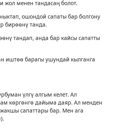
и жол менен тандасаң болот.
аныктап, ошондой сапаты бар болгону
ир бирөөнү танда.
өөнү тандап, анда бар кайсы сапатты
ан иштөө барагы ушундай кылганга
рбуман үлгү алгым келет. Ал
кам көргөнгө дайыма даяр. Ал менден
 жакшы сапаттары бар. Мен ага
).