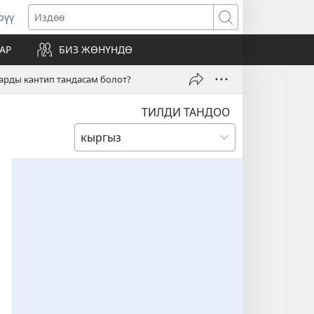
рүү
жаңы
Издөө
резе
АР
БИЗ ЖӨНҮНДӨ
ат)
арды кантип тандасам болот?
ТИЛДИ ТАНДОО