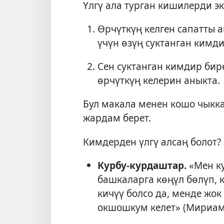
Үлгү ала турган кишилерди эк
Өрчүткүң келген сапатты 
үчүн өзүң суктанган кимд
Сен суктанган кимдир бир
өрчүткүң келерин аныкта.
Бул макала менен кошо чыкк
жардам берет.
Кимдерден үлгү алсаң болот?
Курбу-курдаштар.
«Мен ку
башкаларга көңүл бөлүп, 
кичүү болсо да, менде жок
окшошкум келет» (Мириам