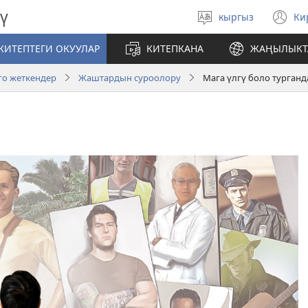
ү
кыргыз
Ки
Тилди
(
тандаңыз
те
КИТЕПТЕГИ ОКУУЛАР
КИТЕПКАНА
ЖАҢЫЛЫКТ
ач
го жеткендер
Жаштардын суроолору
Мага үлгү боло турганд