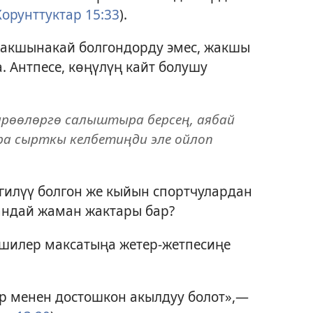
Корунттуктар 15:33
).
жакшынакай болгондорду эмес, жакшы
. Антпесе, көңүлүң кайт болушу
рөөлөргө салыштыра берсең, аябай
ра сырткы келбетиңди эле ойлоп
гилүү болгон же кыйын спортчулардан
кандай жаман жактары бар?
ишилер максатыңа жетер-жетпесиңе
р менен достошкон акылдуу болот»,—