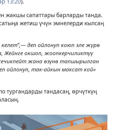
р 13:20
).
ен жакшы сапаттары барларды танда.
ксатыңа жетиш үчүн эмнелерди кылсаң
келет“,— деп ойлонуп коюп эле жүрө
да, Жейнге окшоп, жоопкерчиликтүү
н кечикпейт жана өзүнө тапшырылган
еп ойлонуп, так-айкын максат кой»
ло тургандарды тандасаң, өрчүткүң
аласың.