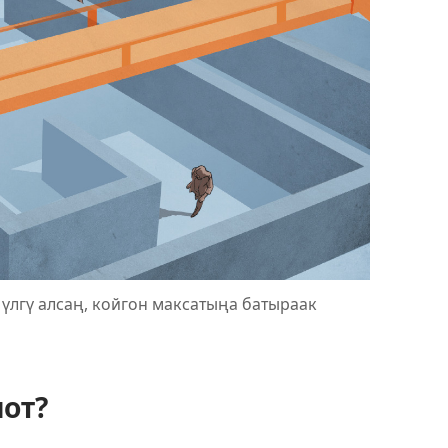
лгү алсаң, койгон максатыңа батыраак
лот?