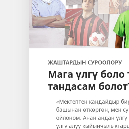
ЖАШТАРДЫН СУРООЛОРУ
Мага үлгү боло
тандасам болот
«Мектептен кандайдыр би
башынан өткөргөн, мен с
ойлоном. Анан андан үлгү
үлгү алуу кыйынчылыктард