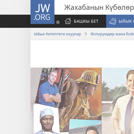
JW.ORG
Жахабанын Күбөлөр
БАШКЫ БЕТ
ЫЙЫК 
Ыйык Китептеги окуулар
Өспүрүмдөр жана бой