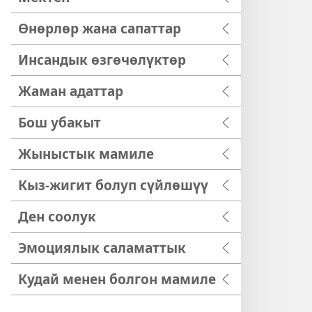
Өнөрлөр жана сапаттар
Инсандык өзгөчөлүктөр
Жаман адаттар
Бош убакыт
Жыныстык мамиле
Кыз-жигит болуп сүйлөшүү
Ден соолук
Эмоциялык саламаттык
Кудай менен болгон мамиле