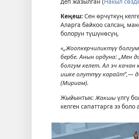
деп жазылган (
Накыл сөздө
Кеңеш:
Сен өрчүткүң келг
Аларга байкоо салсаң, ма
болорун түшүнөсүң.
«„Жоопкерчиликтүү болгум 
бербе. Анын ордуна: „Мен 
болгум келет. Ал эч кача
ишке олуттуу карайт“,— д
(Мириам).
Жыйынтык:
Жакшы
үлгү бо
келген сапаттарга ээ боло 