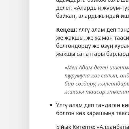
делет: «Алардын жүрүм-т
байкап, алардыкындай ише
Кеңеш:
Үлгү алам деп тан
же жакшы, же жаман тааси
болгондорду же өзүң кура
жакшы сапаттары барлард
«Мен Адам деген ишени
турумуна көз салып, ан
бир сөздөрү, кылгандар
жакшы таасир эткенин а
Үлгү алам деп тандаган ки
болгон көз карашыңа тааси
Ыйык Китепте: «Алданбаг