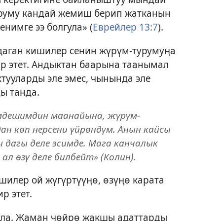
уруму кандай жемиш берип жатканын
нимге ээ болгула» (
Еврейлер 13:7
).
даган кишилер сенин жүрүм-турумуңа
р этет. Андыктан баарына таанымал
ктууларды эле эмес, чынында эле
ы танда.
мдешимдин маанайына, жүрүм-
дан көп нерсени үйрөндүм. Анын кайсы
ы дагы деле эсимде. Мага канчалык
л өзү деле билбейт» (Колин).
шилер ой жүгүртүүңө, өзүңө карата
р этет.
ыла. Жаман чөйрө жакшы адаттарды