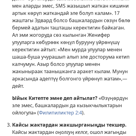
мен аларды эмес, SMS жазышып жаткан кишини
артык көрүп жаткандай эле болуп калам». 17
жаштагы Эдвард болсо башкалардын сөзүн бөлө
бермей адатын ташташы керектигин байкаган.
Ал эми жогоруда сөз кылынган Женифер
улууларга көбүрөөк көңүл бурууну үйрөнүшү
керектигин айтып: «Мен мурда улуулар менен
шаша-буша учурашып алып эле досторума кетип
калчумун. Азыр болсо улуулар менен
жакыныраак таанышканга аракет кылам. Мунун
аркасында адептүү болгонго үйрөнүп жатам»,—
дейт.
Ыйык Китепте эмне деп айтылат?
«Өзүңөрдүн
эле эмес, башкалардын да кызыкчылыктарын
ойлогула» (
Филипиликтер 2:4
).
Кайсы жактардан жакшырганыңды текшер.
Кайсы жактардан
оңолгуң келсе
, ошол жагыңды