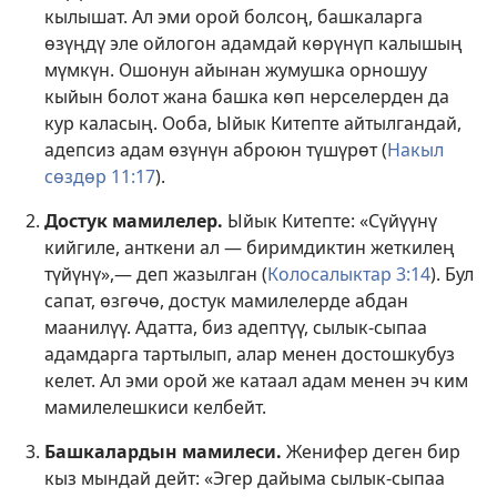
кылышат. Ал эми орой болсоң, башкаларга
өзүңдү эле ойлогон адамдай көрүнүп калышың
мүмкүн. Ошонун айынан жумушка орношуу
кыйын болот жана башка көп нерселерден да
кур каласың. Ооба, Ыйык Китепте айтылгандай,
адепсиз адам өзүнүн аброюн түшүрөт (
Накыл
сөздөр 11:17
).
Достук мамилелер.
Ыйык Китепте: «Сүйүүнү
кийгиле, анткени ал — биримдиктин жеткилең
түйүнү»,— деп жазылган (
Колосалыктар 3:14
). Бул
сапат, өзгөчө, достук мамилелерде абдан
маанилүү. Адатта, биз адептүү, сылык-сыпаа
адамдарга тартылып, алар менен достошкубуз
келет. Ал эми орой же катаал адам менен эч ким
мамилелешкиси келбейт.
Башкалардын мамилеси.
Женифер деген бир
кыз мындай дейт: «Эгер дайыма сылык-сыпаа