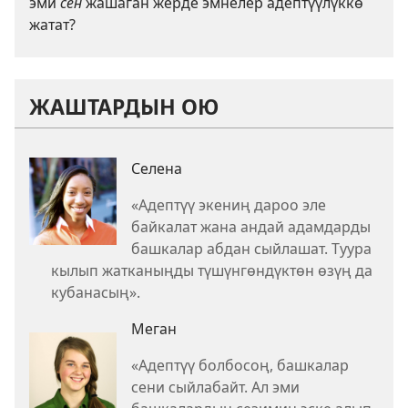
эми
сен
жашаган жерде эмнелер адептүүлүккө
жатат?
ЖАШТАРДЫН ОЮ
Селена
«Адептүү экениң дароо эле
байкалат жана андай адамдарды
башкалар абдан сыйлашат. Туура
кылып жатканыңды түшүнгөндүктөн өзүң да
кубанасың».
Меган
«Адептүү болбосоң, башкалар
сени сыйлабайт. Ал эми