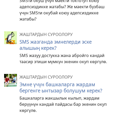
SMSти окуш үчүн маекти токтотуп коюу
адепсиздикке жатабы? Же маекти бузбаш
үчүн SMSти окубай коюу адепсиздикке
жатабы?
ЖАШТАРДЫН СУРООЛОРУ
SMS жазганда эмнелерди эске
алышың керек?
SMS жазуу достукка жана абройго кандай
таасир этиши мүмкүн экенин окуп көргүлө.
ЖАШТАРДЫН СУРООЛОРУ
Эмне үчүн башкаларга жардам
бергенге ынтызар болушум керек?
Башкаларга жакшылык кылып, жардам
берүүнүн кандай пайдасы бар экенин окуп
көргүлө.