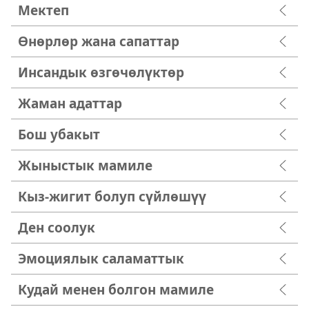
Мектеп
Өнөрлөр жана сапаттар
Инсандык өзгөчөлүктөр
Жаман адаттар
Бош убакыт
Жыныстык мамиле
Кыз-жигит болуп сүйлөшүү
Ден соолук
Эмоциялык саламаттык
Кудай менен болгон мамиле