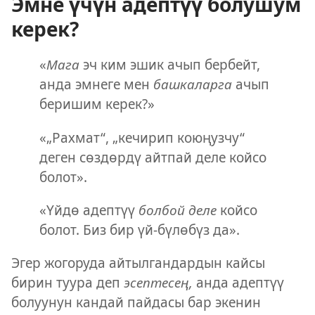
Эмне үчүн адептүү болушум
керек?
«
Мага
эч ким эшик ачып бербейт,
анда эмнеге мен
башкаларга
ачып
беришим керек?»
«„Рахмат“, „кечирип коюңузчу“
деген сөздөрдү айтпай деле койсо
болот».
«Үйдө адептүү
болбой деле
койсо
болот. Биз бир үй-бүлөбүз да».
Эгер жогоруда айтылгандардын кайсы
бирин туура деп
эсептесең,
анда адептүү
болуунун кандай пайдасы бар экенин