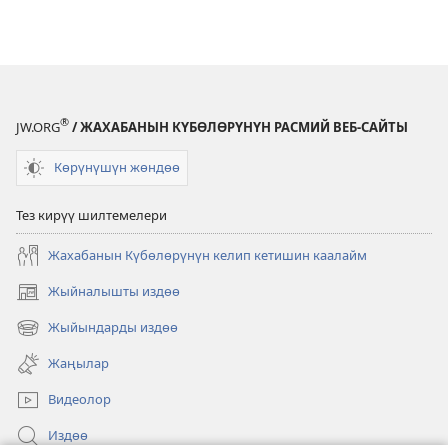
®
JW.ORG
/ ЖАХАБАНЫН КҮБӨЛӨРҮНҮН РАСМИЙ ВЕБ-САЙТЫ
Көрүнүшүн жөндөө
Тез кирүү шилтемелери
Жахабанын Күбөлөрүнүн келип кетишин каалайм
Жыйналышты издөө
(жаңы
терезе
Жыйындарды издөө
(жаңы
ачат)
терезе
Жаңылар
ачат)
Видеолор
Издөө