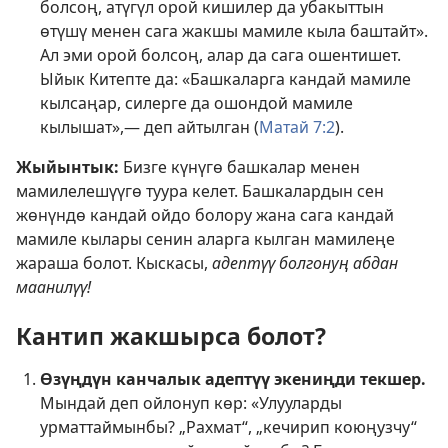
болсоң, атүгүл орой кишилер да убакыттын
өтүшү менен сага жакшы мамиле кыла баштайт».
Ал эми орой болсоң, алар да сага ошентишет.
Ыйык Китепте да: «Башкаларга кандай мамиле
кылсаңар, силерге да ошондой мамиле
кылышат»,— деп айтылган (
Матай 7:2
).
Жыйынтык:
Бизге күнүгө башкалар менен
мамилелешүүгө туура келет. Башкалардын сен
жөнүндө кандай ойдо болору жана сага кандай
мамиле кылары сенин аларга кылган мамилеңе
жараша болот. Кыскасы,
адептүү болгонуң абдан
маанилүү!
Кантип жакшырса болот?
Өзүңдүн канчалык адептүү экениңди текшер.
Мындай деп ойлонуп көр: «Улууларды
урматтаймынбы? „Рахмат“, „кечирип коюңузчу“