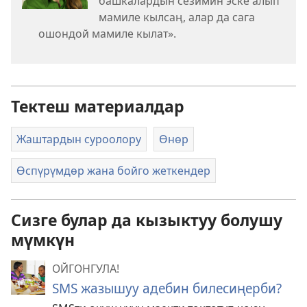
башкалардын сезимин эске алып
мамиле кылсаң, алар да сага
ошондой мамиле кылат».
Тектеш материалдар
Жаштардын суроолору
Өнөр
Өспүрүмдөр жана бойго жеткендер
Сизге булар да кызыктуу болушу
мүмкүн
ОЙГОНГУЛА!
SMS жазышуу адебин билесиңерби?