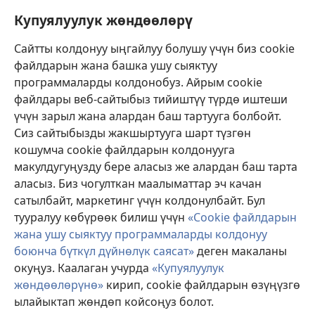
Бийлик өкүлдөрү үчүн маалымат
Купуялуулук жөндөөлөрү
Жардам
Сайтты колдонуу ыңгайлуу болушу үчүн биз cookie
файлдарын жана башка ушу сыяктуу
Тартуулар
программаларды колдонобуз. Айрым cookie
(жаңы
терезе
файлдары веб-сайтыбыз тийиштүү түрдө иштеши
ачат)
үчүн зарыл жана алардан баш тартууга болбойт.
ОНЛАЙН КИТЕПКАНА
(жаңы
Сиз сайтыбызды жакшыртууга шарт түзгөн
терезе
®
JW Hub
кошумча cookie файлдарын колдонууга
ачат)
(жаңы
макулдугуңузду бере аласыз же алардан баш тарта
терезе
®
JW Library
ачат)
аласыз. Биз чогулткан маалыматтар эч качан
сатылбайт, маркетинг үчүн колдонулбайт. Бул
Watchtower Library
тууралуу көбүрөөк билиш үчүн
«Cookie файлдарын
жана ушу сыяктуу программаларды колдонуу
боюнча бүткүл дүйнөлүк саясат»
деген макаланы
окуңуз. Каалаган учурда
«Купуялуулук
жөндөөлөрүнө»
кирип, cookie файлдарын өзүңүзгө
Copyright
© 2026 Watch Tower Bible and Tract Society of Pennsylvania.
КОЛДОНУУ ШАРТТАРЫ
|
КУПУЯЛУУЛУК САЯСАТЫ
|
КУПУЯЛУУЛУК
ылайыктап жөндөп койсоңуз болот.
ЖӨНДӨӨЛӨРҮ