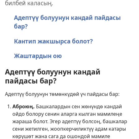
билбей каласың.
Адептүү болуунун кандай пайдасы
бар?
Кантип жакшырса болот?
Жаштардын ою
Адептүү болуунун кандай
пайдасы бар?
Адептүү болуунун төмөнкүдөй үч пайдасы бар:
Аброюң.
Башкалардын сен жөнүндө кандай
ойдо болору сенин аларга кылган мамилеңе
жараша болот. Эгер адептүү болсоң, башкалар
сени жетилген, жоопкерчиликтүү адам катары
көрүшөт жана сага да ошондой мамиле