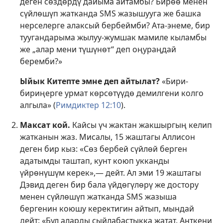
деген сөздөрдү дайыма айтамбы? Бирөө менен
сүйлөшүп жатканда SMS жазышууга же башка
нерселерге алаксый бербеймби? Ата-энеме, бир
туугандарыма жылуу-жумшак мамиле кыламбы
же „алар мени түшүнөт“ деп оңураңдай
беремби?»
Ыйык Китепте эмне деп айтылат?
«Бири-
бириңерге урмат көрсөтүүдө демилгени колго
алгыла» (
Римдиктер 12:10
).
Максат кой.
Кайсы үч жактан жакшыргың келип
жатканын жаз. Мисалы, 15 жаштагы Аллисон
деген бир кыз: «Сөз бербей сүйлөй берген
адатымды таштап, кунт коюп укканды
үйрөнүшүм керек»,— дейт. Ал эми 19 жаштагы
Дэвид деген бир бала үйдөгүлөрү же достору
менен сүйлөшүп жатканда SMS жазыша
бергенин коюшу керектигин айтып, мындай
дейт: «Бул аларды сыйлабастыкка жатат. Анткени