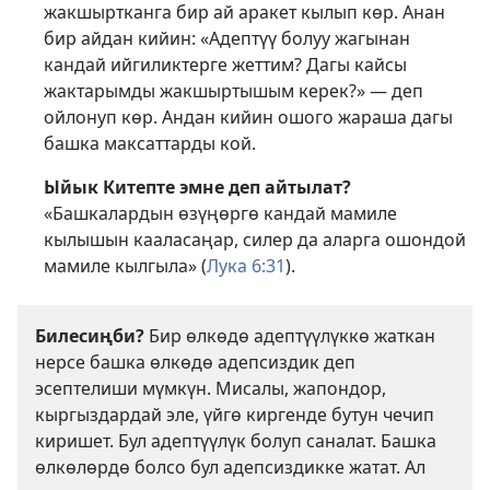
жакшыртканга бир ай аракет кылып көр. Анан
бир айдан кийин: «Адептүү болуу жагынан
кандай ийгиликтерге жеттим? Дагы кайсы
жактарымды жакшыртышым керек?» — деп
ойлонуп көр. Андан кийин ошого жараша дагы
башка максаттарды кой.
Ыйык Китепте эмне деп айтылат?
«Башкалардын өзүңөргө кандай мамиле
кылышын кааласаңар, силер да аларга ошондой
мамиле кылгыла» (
Лука 6:31
).
Билесиңби?
Бир өлкөдө адептүүлүккө жаткан
нерсе башка өлкөдө адепсиздик деп
эсептелиши мүмкүн. Мисалы, жапондор,
кыргыздардай эле, үйгө киргенде бутун чечип
киришет. Бул адептүүлүк болуп саналат. Башка
өлкөлөрдө болсо бул адепсиздикке жатат. Ал