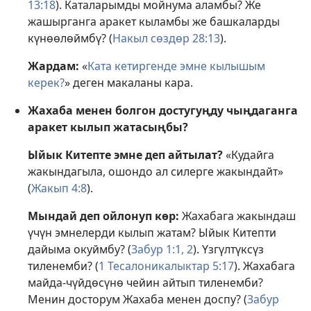
13:18
). Каталарымды мойнума аламбы? Же
жашырганга аракет кыламбы же башкаларды
күнөөлөймбү? (
Накыл сөздөр 28:13
).
Жардам:
«
Ката кетиргенде эмне кылышым
керек?
» деген макаланы кара.
Жахаба менен болгон достугуңду чыңдаганга
аракет кылып жатасыңбы?
Ыйык Китепте эмне деп айтылат?
«Кудайга
жакындагыла, ошондо ал силерге жакындайт»
(
Жакып 4:8
).
Мындай деп ойлонуп көр:
Жахабага жакындаш
үчүн эмнелерди кылып жатам? Ыйык Китепти
дайыма окуймбу? (
Забур 1:1, 2
). Үзгүлтүксүз
тиленемби? (
1 Тесалоникалыктар 5:17
). Жахабага
майда-чүйдөсүнө чейин айтып тиленемби?
Менин досторум Жахаба менен доспу? (
Забур