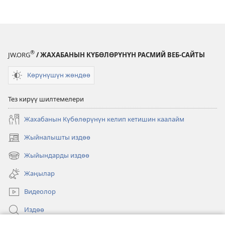
®
JW.ORG
/ ЖАХАБАНЫН КҮБӨЛӨРҮНҮН РАСМИЙ ВЕБ-САЙТЫ
Көрүнүшүн жөндөө
Тез кирүү шилтемелери
Жахабанын Күбөлөрүнүн келип кетишин каалайм
Жыйналышты издөө
(жаңы
терезе
Жыйындарды издөө
(жаңы
ачат)
терезе
Жаңылар
ачат)
Видеолор
Издөө