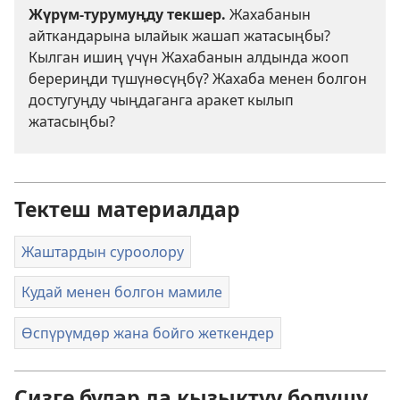
Жүрүм-турумуңду текшер.
Жахабанын
айткандарына ылайык жашап жатасыңбы?
Кылган ишиң үчүн Жахабанын алдында жооп
берериңди түшүнөсүңбү? Жахаба менен болгон
достугуңду чыңдаганга аракет кылып
жатасыңбы?
Тектеш материалдар
Жаштардын суроолору
Кудай менен болгон мамиле
Өспүрүмдөр жана бойго жеткендер
Сизге булар да кызыктуу болушу