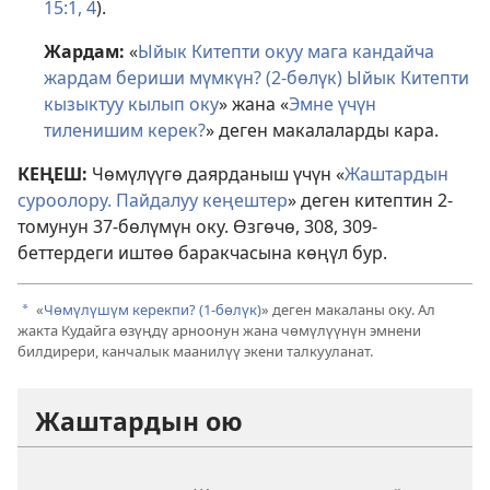
15:1,
4
).
Жардам:
«
Ыйык Китепти окуу мага кандайча
жардам бериши мүмкүн? (2-бөлүк) Ыйык Китепти
кызыктуу кылып оку
» жана «
Эмне үчүн
тиленишим керек?
» деген макалаларды кара.
КЕҢЕШ:
Чөмүлүүгө даярданыш үчүн «
Жаштардын
суроолору. Пайдалуу кеңештер
» деген китептин 2-
томунун 37-бөлүмүн оку. Өзгөчө, 308, 309-
беттердеги иштөө баракчасына көңүл бур.
«
Чөмүлүшүм керекпи? (1-бөлүк)
» деген макаланы оку. Ал
a
жакта Кудайга өзүңдү арноонун жана чөмүлүүнүн эмнени
билдирери, канчалык маанилүү экени талкууланат.
Жаштардын ою