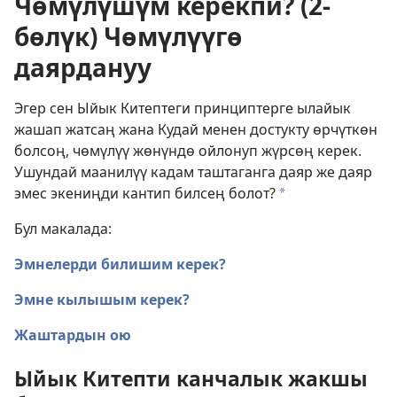
Чөмүлүшүм керекпи? (2-
бөлүк) Чөмүлүүгө
даярдануу
Эгер сен Ыйык Китептеги принциптерге ылайык
жашап жатсаң жана Кудай менен достукту өрчүткөн
болсоң, чөмүлүү жөнүндө ойлонуп жүрсөң керек.
Ушундай маанилүү кадам таштаганга даяр же даяр
эмес экениңди кантип билсең болот?
a
Бул макалада:
Эмнелерди билишим керек?
Эмне кылышым керек?
Жаштардын ою
Ыйык Китепти канчалык жакшы