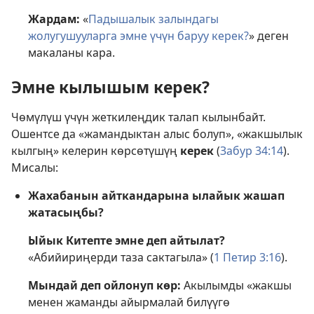
Жардам:
«
Падышалык залындагы
жолугушууларга эмне үчүн баруу керек?
» деген
макаланы кара.
Эмне кылышым керек?
Чөмүлүш үчүн жеткилеңдик талап кылынбайт.
Ошентсе да «жамандыктан алыс болуп», «жакшылык
кылгың» келерин көрсөтүшүң
керек
(
Забур 34:14
).
Мисалы:
Жахабанын айткандарына ылайык жашап
жатасыңбы?
Ыйык Китепте эмне деп айтылат?
«Абийириңерди таза сактагыла» (
1 Петир 3:16
).
Мындай деп ойлонуп көр:
Акылымды «жакшы
менен жаманды айырмалай билүүгө