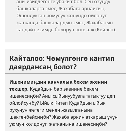
аны изилдегенге убакыт бөл. Сен өзүңдү
башкаларга эмес, Жахабага арнайсың.
Ошондуктан чөмүлүү жөнүндө ойлонуп
жатканда башкалардын эмес, Жахабанын
кандай сезимде болорун эске ал» (Кейлеп).
Кайталоо: Чөмүлгөнгө кантип
даярдансаң болот?
Ишенимиңдин канчалык бекем экенин
текшер.
Кудайдын бар экенине бекем
ишенесиңби? Аны сыйынуубузга татыктуу деп
ойлойсуңбу? Ыйык Китеп Кудайдын ыйык
рухунун жетеги менен жазылганына
шектенбейсиңби? Жахаба эркин аткарыш үчүн
уюмун колдонуп жатканына ишенесиңби?