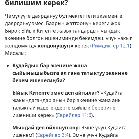
билишим керек?
Чөмүлүүгө даярдануу бул мектептеги экзаменге
даярдануу эмес. Баарын жаттоонун кереги жок.
Бирок Ыйык Китепте жазылгандардын чындык
экенине болгон ишенимиңди бекемдеш үчүн «акыл
жөндөмүңдү
колдонушуң»
керек (
Римдиктер 12:1
).
Мисалы:
Кудайдын бар экенине жана
сыйынышыбызга ал гана татыктуу экенине
бекем ишенесиңби?
Ыйык Китепте эмне деп айтылат?
«Кудайга
жакындагандар анын бар экенине жана аны
талыкпай издегендерге сыйлык берерине
ишениши керек» (
Еврейлер 11:6
).
Мындай деп ойлонуп көр:
Эмне үчүн Кудайга
ишенем? (
Еврейлер 3:4
). Эмне үчүн Кудайга