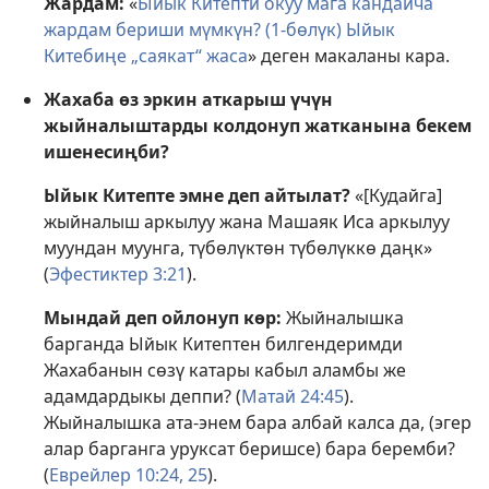
Жардам:
«
Ыйык Китепти окуу мага кандайча
жардам бериши мүмкүн? (1-бөлүк) Ыйык
Китебиңе „саякат“ жаса
» деген макаланы кара.
Жахаба өз эркин аткарыш үчүн
жыйналыштарды колдонуп жатканына бекем
ишенесиңби?
Ыйык Китепте эмне деп айтылат?
«[Кудайга]
жыйналыш аркылуу жана Машаяк Иса аркылуу
муундан муунга, түбөлүктөн түбөлүккө даңк»
(
Эфестиктер 3:21
).
Мындай деп ойлонуп көр:
Жыйналышка
барганда Ыйык Китептен билгендеримди
Жахабанын сөзү катары кабыл аламбы же
адамдардыкы деппи? (
Матай 24:45
).
Жыйналышка ата-энем бара албай калса да, (эгер
алар барганга уруксат беришсе) бара беремби?
(
Еврейлер 10:24, 25
).