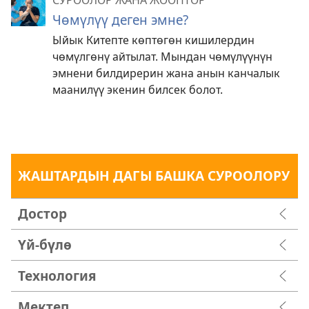
СУРООЛОР ЖАНА ЖООПТОР
Чөмүлүү деген эмне?
Ыйык Китепте көптөгөн кишилердин
чөмүлгөнү айтылат. Мындан чөмүлүүнүн
эмнени билдирерин жана анын канчалык
маанилүү экенин билсек болот.
ЖАШТАРДЫН ДАГЫ БАШКА СУРООЛОРУ
Достор
Үй-бүлө
Технология
Мектеп