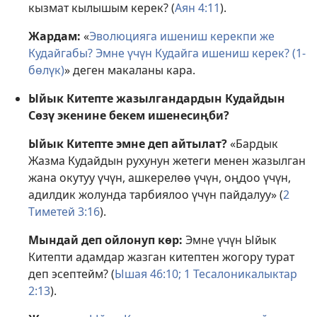
кызмат кылышым керек? (
Аян 4:11
).
Жардам:
«
Эволюцияга ишениш керекпи же
Кудайгабы? Эмне үчүн Кудайга ишениш керек? (1-
бөлүк)
» деген макаланы кара.
Ыйык Китепте жазылгандардын Кудайдын
Сөзү экенине бекем ишенесиңби?
Ыйык Китепте эмне деп айтылат?
«Бардык
Жазма Кудайдын рухунун жетеги менен жазылган
жана окутуу үчүн, ашкерелөө үчүн, оңдоо үчүн,
адилдик жолунда тарбиялоо үчүн пайдалуу» (
2
Тиметей 3:16
).
Мындай деп ойлонуп көр:
Эмне үчүн Ыйык
Китепти адамдар жазган китептен жогору турат
деп эсептейм? (
Ышая 46:10;
1 Тесалоникалыктар
2:13
).