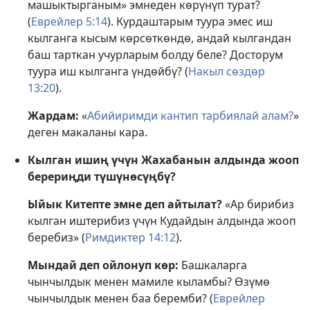
машыктырганым» эмнеден көрүнүп турат?
(
Еврейлер 5:14
). Курдаштарым туура эмес иш
кылганга кысым көрсөткөндө, андай кылгандан
баш тарткан учурларым болду беле? Досторум
туура иш кылганга үндөйбү? (
Накыл сөздөр
13:20
).
Жардам:
«
Абийиримди кантип тарбиялай алам?
»
деген макаланы кара.
Кылган ишиң үчүн Жахабанын алдында жооп
берериңди түшүнөсүңбү?
Ыйык Китепте эмне деп айтылат?
«Ар бирибиз
кылган иштерибиз үчүн Кудайдын алдында жооп
беребиз» (
Римдиктер 14:12
).
Мындай деп ойлонуп көр:
Башкаларга
чынчылдык менен мамиле кыламбы? Өзүмө
чынчылдык менен баа беремби? (
Еврейлер