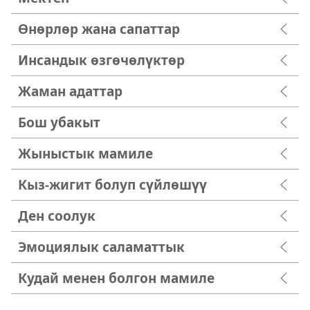
Өнөрлөр жана сапаттар
Инсандык өзгөчөлүктөр
Жаман адаттар
Бош убакыт
Жыныстык мамиле
Кыз-жигит болуп сүйлөшүү
Ден соолук
Эмоциялык саламаттык
Кудай менен болгон мамиле