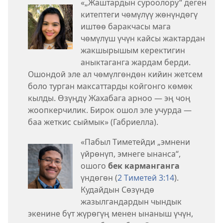
«„Жаштардын суроолору“ деген
китептеги чөмүлүү жөнүндөгү
иштөө баракчасы мага
чөмүлүш үчүн кайсы жактардан
жакшырышым керектигин
аныктаганга жардам берди.
Ошондой эле ал чөмүлгөндөн кийин жетсем
боло турган максаттарды койгонго көмөк
кылды. Өзүңдү Жахабага арноо — эң чоң
жоопкерчилик. Бирок ошол эле учурда —
баа жеткис сыймык» (Габриелла).
«Пабыл Тиметейди „эмнени
үйрөнүп, эмнеге ынанса“,
ошого
бек карманганга
үндөгөн (
2 Тиметей 3:14
).
Кудайдын Сөзүндө
жазылгандардын чындык
экенине бүт жүрөгүң менен ынаныш үчүн,