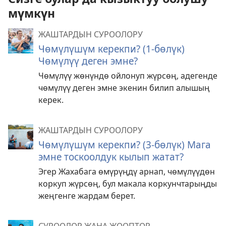
мүмкүн
ЖАШТАРДЫН СУРООЛОРУ
Чөмүлүшүм керекпи? (1-бөлүк)
Чөмүлүү деген эмне?
Чөмүлүү жөнүндө ойлонуп жүрсөң, адегенде
чөмүлүү деген эмне экенин билип алышың
керек.
ЖАШТАРДЫН СУРООЛОРУ
Чөмүлүшүм керекпи? (3-бөлүк) Мага
эмне тоскоолдук кылып жатат?
Эгер Жахабага өмүрүңдү арнап, чөмүлүүдөн
коркуп жүрсөң, бул макала коркунчтарыңды
жеңгенге жардам берет.