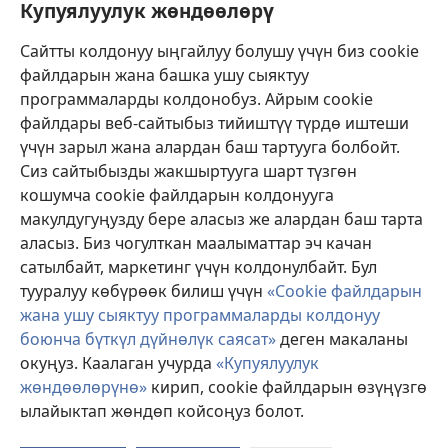
Бийлик өкүлдөрү үчүн маалымат
Купуялуулук жөндөөлөрү
Жардам
Сайтты колдонуу ыңгайлуу болушу үчүн биз cookie
файлдарын жана башка ушу сыяктуу
Тартуулар
программаларды колдонобуз. Айрым cookie
(жаңы
терезе
файлдары веб-сайтыбыз тийиштүү түрдө иштеши
ачат)
үчүн зарыл жана алардан баш тартууга болбойт.
ОНЛАЙН КИТЕПКАНА
(жаңы
Сиз сайтыбызды жакшыртууга шарт түзгөн
терезе
®
JW Hub
кошумча cookie файлдарын колдонууга
ачат)
(жаңы
макулдугуңузду бере аласыз же алардан баш тарта
терезе
®
JW Library
ачат)
аласыз. Биз чогулткан маалыматтар эч качан
сатылбайт, маркетинг үчүн колдонулбайт. Бул
Watchtower Library
тууралуу көбүрөөк билиш үчүн
«Cookie файлдарын
жана ушу сыяктуу программаларды колдонуу
боюнча бүткүл дүйнөлүк саясат»
деген макаланы
окуңуз. Каалаган учурда
«Купуялуулук
жөндөөлөрүнө»
кирип, cookie файлдарын өзүңүзгө
Copyright
© 2026 Watch Tower Bible and Tract Society of Pennsylvania.
КОЛДОНУУ ШАРТТАРЫ
|
КУПУЯЛУУЛУК САЯСАТЫ
|
КУПУЯЛУУЛУК
ылайыктап жөндөп койсоңуз болот.
ЖӨНДӨӨЛӨРҮ