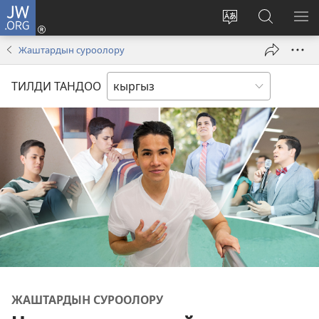
JW.ORG
Кирүү
(жаңы
Башка
JW.ORG
МЕ
терезе
тилди
сайтынан
КӨ
Жаштардын суроолору
ачат)
тандоо
маалыма
издөө
ТИЛДИ ТАНДОО
ЖАШТАРДЫН СУРООЛОРУ