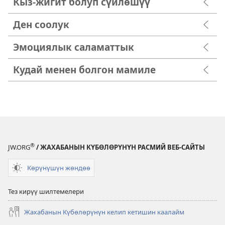
Кыз-жигит болуп сүйлөшүү
Ден соолук
Эмоциялык саламаттык
Кудай менен болгон мамиле
®
JW.ORG
/ ЖАХАБАНЫН КҮБӨЛӨРҮНҮН РАСМИЙ ВЕБ-САЙТЫ
Көрүнүшүн жөндөө
Тез кирүү шилтемелери
Жахабанын Күбөлөрүнүн келип кетишин каалайм