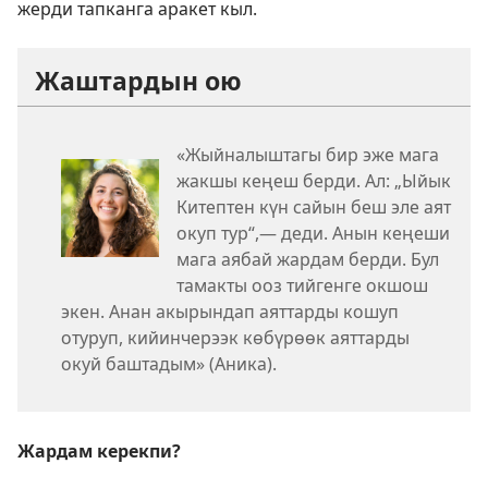
жерди тапканга аракет кыл.
Жаштардын ою
«Жыйналыштагы бир эже мага
жакшы кеңеш берди. Ал: „Ыйык
Китептен күн сайын беш эле аят
окуп тур“,— деди. Анын кеңеши
мага аябай жардам берди. Бул
тамакты ооз тийгенге окшош
экен. Анан акырындап аяттарды кошуп
отуруп, кийинчерээк көбүрөөк аяттарды
окуй баштадым» (Аника).
Жардам керекпи?