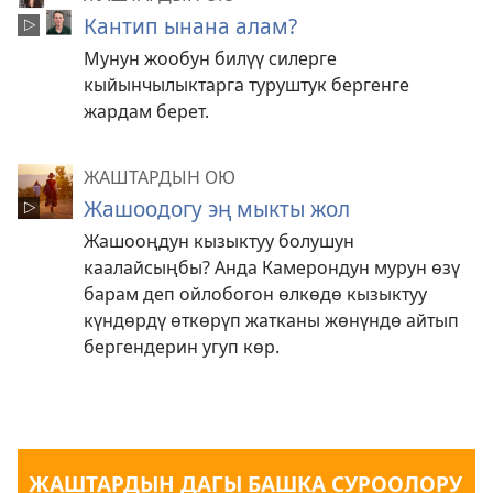
Кантип ынана алам?
Мунун жообун билүү силерге
кыйынчылыктарга туруштук бергенге
жардам берет.
ЖАШТАРДЫН ОЮ
Жашоодогу эң мыкты жол
Жашооңдун кызыктуу болушун
каалайсыңбы? Анда Камерондун мурун өзү
барам деп ойлобогон өлкөдө кызыктуу
күндөрдү өткөрүп жатканы жөнүндө айтып
бергендерин угуп көр.
ЖАШТАРДЫН ДАГЫ БАШКА СУРООЛОРУ