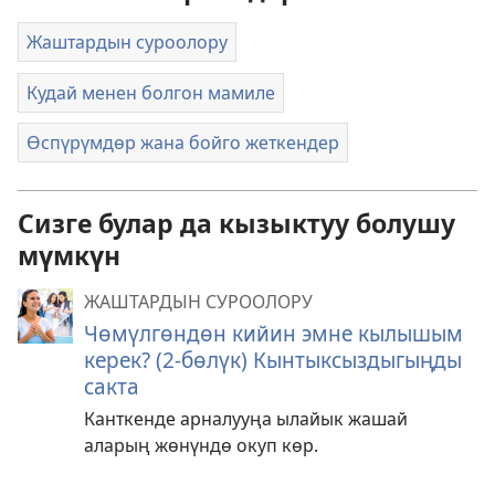
Жаштардын суроолору
Кудай менен болгон мамиле
Өспүрүмдөр жана бойго жеткендер
Сизге булар да кызыктуу болушу
мүмкүн
ЖАШТАРДЫН СУРООЛОРУ
Чөмүлгөндөн кийин эмне кылышым
керек? (2-бөлүк) Кынтыксыздыгыңды
сакта
Канткенде арналууңа ылайык жашай
аларың жөнүндө окуп көр.