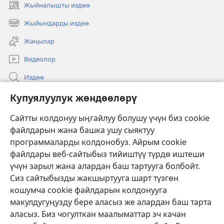
Жыйналышты издөө
(жаңы
терезе
Жыйындарды издөө
(жаңы
ачат)
терезе
Жаңылар
ачат)
Видеолор
Издөө
Бийлик өкүлдөрү үчүн маалымат
Купуялуулук жөндөөлөрү
Жардам
Сайтты колдонуу ыңгайлуу болушу үчүн биз cookie
файлдарын жана башка ушу сыяктуу
Тартуулар
программаларды колдонобуз. Айрым cookie
(жаңы
терезе
файлдары веб-сайтыбыз тийиштүү түрдө иштеши
ачат)
үчүн зарыл жана алардан баш тартууга болбойт.
ОНЛАЙН КИТЕПКАНА
(жаңы
Сиз сайтыбызды жакшыртууга шарт түзгөн
терезе
®
JW Hub
кошумча cookie файлдарын колдонууга
ачат)
(жаңы
макулдугуңузду бере аласыз же алардан баш тарта
терезе
®
JW Library
ачат)
аласыз. Биз чогулткан маалыматтар эч качан