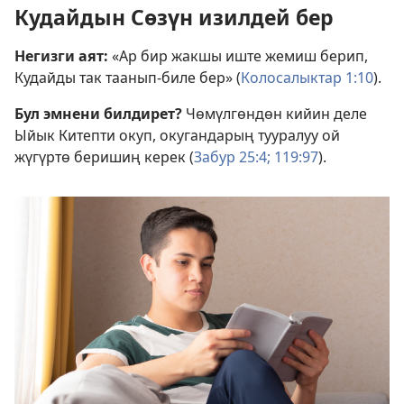
Кудайдын Сөзүн изилдей бер
Негизги аят:
«Ар бир жакшы иште жемиш берип,
Кудайды так таанып-биле бер» (
Колосалыктар 1:10
).
Бул эмнени билдирет?
Чөмүлгөндөн кийин деле
Ыйык Китепти окуп, окугандарың тууралуу ой
жүгүртө беришиң керек (
Забур 25:4;
119:97
).