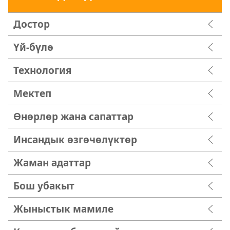
Достор
Үй-бүлө
Технология
Мектеп
Өнөрлөр жана сапаттар
Инсандык өзгөчөлүктөр
Жаман адаттар
Бош убакыт
Жыныстык мамиле