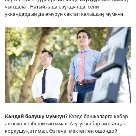
чыңдалат. Натыйжада өзүңдүн да, сени
уккандардын да өмүрүн сактап калышың мүмкүн.
Кандай болушу мүмкүн?
Кээде башкаларга кабар
айткың келбеши ыктымал. Атүгүл кабар айткандан
коркушуң этимал. Өзгөчө, мектептен ошондой