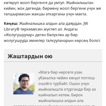
көтөрүп жооп бергенге да умтул. Жыйналыштан
кийин, жок дегенде, бирөөнү жооп бергени үчүн же
тапшырмасын жакшы аткарганы үчүн макта.
Кеңеш:
Жыйналышка алдын ала даярдан. JW
Library® тиркемесин жүктөп ал. Андагы
«Жолугушуулар» деген бөлүктөн ар бир
жолугушууда эмнелер талкууланарын көрсөң болот.
Жаштардын ою
«Мага бир нерсеге узак
убакытка чейин көңүл топтош
оңойго турбайт. Ошон үчүн
жыйналышта отурганда бир аз
кыйналып кетем. Бирок
жыйналышка алдын ала