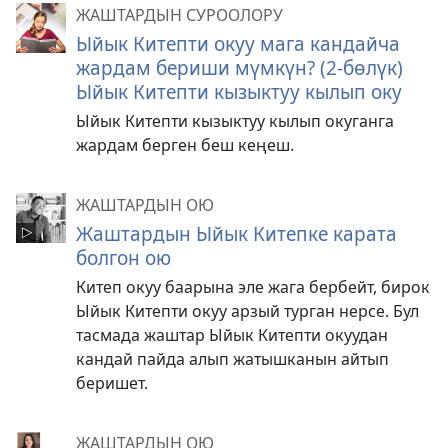
ЖАШТАРДЫН СУРООЛОРУ
Ыйык Китепти окуу мага кандайча
жардам бериши мүмкүн? (2-бөлүк)
Ыйык Китепти кызыктуу кылып оку
Ыйык Китепти кызыктуу кылып окуганга
жардам берген беш кеңеш.
ЖАШТАРДЫН ОЮ
Жаштардын Ыйык Китепке карата
болгон ою
Китеп окуу баарына эле жага бербейт, бирок
Ыйык Китепти окуу арзый турган нерсе. Бул
тасмада жаштар Ыйык Китепти окуудан
кандай пайда алып жатышканын айтып
беришет.
ЖАШТАРДЫН ОЮ