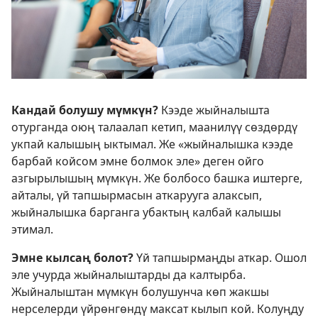
Кандай болушу мүмкүн?
Кээде жыйналышта
отурганда оюң талаалап кетип, маанилүү сөздөрдү
укпай калышың ыктымал. Же «жыйналышка кээде
барбай койсом эмне болмок эле» деген ойго
азгырылышың мүмкүн. Же болбосо башка иштерге,
айталы, үй тапшырмасын аткарууга алаксып,
жыйналышка барганга убактың калбай калышы
этимал.
Эмне кылсаң болот?
Үй тапшырмаңды аткар. Ошол
эле учурда жыйналыштарды да калтырба.
Жыйналыштан мүмкүн болушунча көп жакшы
нерселерди үйрөнгөндү максат кылып кой. Колуңду