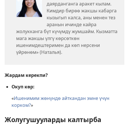
даярданганга аракет кылам.
Кимдир бирөө жакшы кабарга
кызыгып калса, аны менен тез
аранын ичинде кайра
жолукканга бүт күчүмдү жумшайм. Кызматта
мага жакшы үлгү көрсөткөн
ишенимдештеримен да көп нерсени
үйрөнөм» (Наталья).
Жардам керекпи?
Окуп көр:
«
Ишенимим жөнүндө айткандан эмне үчүн
корком?
»
Жолугушууларды калтырба