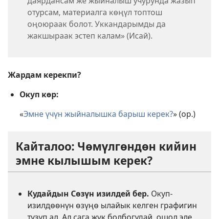
даярдансам же жыйналыш учурунда жазып
отурсам, материалга көңүл топтош
оңоюраак болот. Уккандарымды да
жакшыраак эстеп калам» (Исай).
Жардам керекпи?
Окуп көр:
«
Эмне үчүн жыйналышка барыш керек?
» (ор.)
Кайталоо: Чөмүлгөндөн кийин
эмне кылышым керек?
Кудайдын Сөзүн изилдей бер.
Окуп-
изилдөөнүн өзүңө ылайык келген графигин
түзүп ал. Ал сага жүк болбогудай, ошол эле