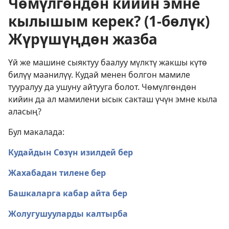
Чөмүлгөндөн кийин эмне
кылышым керек? (1-бөлүк)
Жүрүшүңдөн жазба
Үй же машине сыяктуу баалуу мүлктү жакшы күтө
билүү маанилүү. Кудай менен болгон мамиле
тууралуу да ушуну айтууга болот. Чөмүлгөндөн
кийин да ал мамилени ысык сакташ үчүн эмне кыла
аласың?
Бул макалада:
Кудайдын Сөзүн изилдей бер
Жахабадан тилене бер
Башкаларга кабар айта бер
Жолугушууларды калтырба