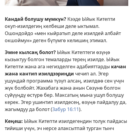
Кандай болушу мүмкүн?
Кээде Ыйык Китепти
окуп-изилдегиң келбеши деле ыктымал.
Ошондойдо «мен кыйратып деле изилдей албайт
окшоймун» деген бүтүмгө келишиң этимал.
Эмне кылсаң болот?
Ыйык Китептеги өзүңө
кызыктуу болгон темаларды терең изилде. Ыйык
Китепти жана ага негизделген адабияттарды
качан
жана кантип изилдээриңди
чечип ал. Эгер
ушундай программа түзүп алсаң, изилдөө сен үчүн
жүк болбойт. Жахабага жана анын Сөзүнө болгон
сүйүүңдү өстүрө бер. Максатың мына ушул болушу
керек. Эгер ушинтип изилдесең, өзүңө пайдалуу да,
жагымдуу да болот (
Забур 16:11
).
Кеңеш:
Ыйык Китепти изилдегендин толук пайдасы
тийиши үчүн, эч нерсе алаксытпай турган тынч