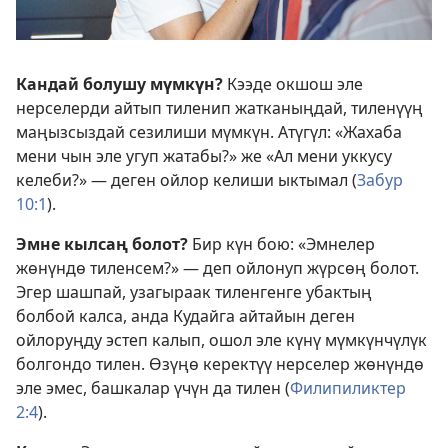
Кандай болушу мүмкүн?
Кээде окшош эле
нерселерди айтып тиленип жатканыңдай, тиленүүң
маңызсыздай сезилиши мүмкүн. Атүгүл: «Жахаба
мени чын эле угуп жатабы?» же «Ал мени уккусу
келеби?» — деген ойлор келиши ыктымал (
Забур
10:1
).
Эмне кылсаң болот?
Бир күн бою: «Эмнелер
жөнүндө тиленсем?» — деп ойлонуп жүрсөң болот.
Эгер шашпай, узагыраак тиленгенге убактың
болбой калса, анда Кудайга айтайын деген
ойлоруңду эстеп калып, ошол эле күнү мүмкүнчүлүк
болгондо тилен. Өзүңө керектүү нерселер жөнүндө
эле эмес, башкалар үчүн да тилен (
Филипиликтер
2:4
).