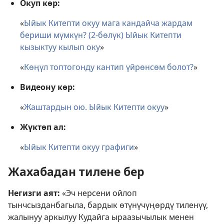
Окуп көр:
«
Ыйык Китепти окуу мага кандайча жардам
бериши мүмкүн? (2-бөлүк) Ыйык Китепти
кызыктуу кылып оку
»
«
Көңүл топтогонду кантип үйрөнсөм болот?
»
Видеону көр:
«
Жаштардын ою. Ыйык Китепти окуу
»
Жүктөп ал:
«
Ыйык Китепти окуу графиги
»
Жахабадан тилене бер
Негизги аят:
«Эч нерсени ойлоп
тынчсызданбагыла, бардык өтүнүчүңөрдү тиленүү,
жалынуу аркылуу Кудайга ыраазычылык менен