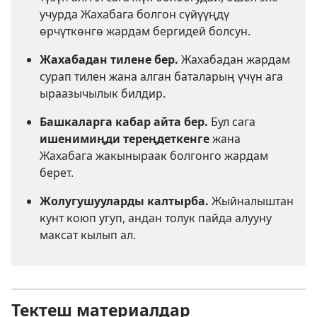
учурда Жахабага болгон сүйүүңдү
өрчүткөнгө жардам бергидей болсун.
Жахабадан тилене бер.
Жахабадан жардам
сурап тилен жана алган баталарың үчүн ага
ыраазычылык билдир.
Башкаларга кабар айта бер.
Бул сага
ишенимиңди тереңдеткенге
жана
Жахабага жакыныраак болгонго жардам
берет.
Жолугушууларды калтырба.
Жыйналыштан
кунт коюп угуп, андан толук пайда алууну
максат кылып ал.
Тектеш материалдар