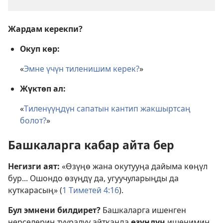
Жардам керекпи?
Окуп көр:
«
Эмне үчүн тиленишим керек?
»
Жүктөп ал:
«
Тиленүүңдүн сапатын кантип жакшыртсаң
болот?
»
Башкаларга кабар айта бер
Негизги аят:
«Өзүңө жана окутууңа дайыма көңүл
бур... Ошондо өзүңдү да, угуучуларыңды да
куткарасың» (
1 Тиметей 4:16
).
Бул эмнени билдирет?
Башкаларга ишенген
нерселериң тууралуу айтканда
өзүңдүн
ишенимиң