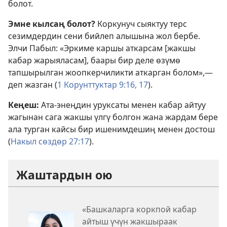
болот.
Эмне кылсаң болот?
Коркунуч сыяктуу терс
сезимдердин сени бийлеп алышына жол бербе.
Элчи Пабыл: «Эркиме каршы аткарсам [жакшы
кабар жарыяласам], баары бир деле өзүмө
тапшырылган жоопкерчиликти аткарган болом»,—
деп жазган (
1 Корунттуктар 9:16, 17
).
Кеңеш:
Ата-энеңдин уруксаты менен кабар айтуу
жагынан сага жакшы үлгү болгон жана жардам бере
ала турган кайсы бир ишенимдешиң менен достош
(
Накыл сөздөр 27:17
).
Жаштардын ою
«Башкаларга коркпой кабар
айтыш үчүн жакшыраак