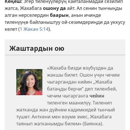
Кеңеш:
Эгер тиленүүлөрүң кайталанмадай сезилип
жатса, Жахабага
ошону да
айт. Ал сенин тынчыңды
алган нерселердин
баарын
, анын ичинде
тиленүүңө байланыштуу ой-сезимдериңди да уккусу
келет (
1 Жакан 5:14
).
Жаштардын ою
«Жахаба бизди өзүбүздөн да
жакшы билет. Ошон үчүн чечим
чыгаргандан кийин „Жахаба
батаңды берчи“ деп тиленбей,
чечим чыгарганга
чейин
тиленген маанилүү. Тиленип
жатканда жан дүйнөм кадимкидей тынчый
түшөт. Анткени мен өзүмө эмес, Жахабага
таянып жатканымды билем» (Биянка).