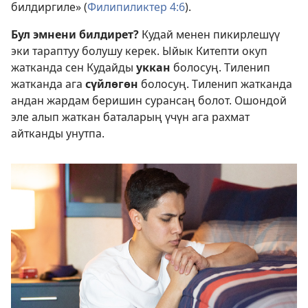
билдиргиле» (
Филипиликтер 4:6
).
Бул эмнени билдирет?
Кудай менен пикирлешүү
эки тараптуу болушу керек. Ыйык Китепти окуп
жатканда сен Кудайды
уккан
болосуң. Тиленип
жатканда ага
сүйлөгөн
болосуң. Тиленип жатканда
андан жардам беришин сурансаң болот. Ошондой
эле алып жаткан баталарың үчүн ага рахмат
айтканды унутпа.