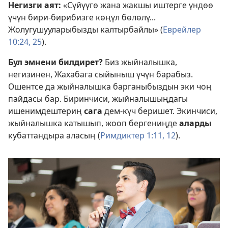
Негизги аят:
«Сүйүүгө жана жакшы иштерге үндөө
үчүн бири-бирибизге көңүл бөлөлү...
Жолугушууларыбызды калтырбайлы» (
Еврейлер
10:24, 25
).
Бул эмнени билдирет?
Биз жыйналышка,
негизинен, Жахабага сыйыныш үчүн барабыз.
Ошентсе да жыйналышка барганыбыздын эки чоң
пайдасы бар. Биринчиси, жыйналышыңдагы
ишенимдештериң
сага
дем-күч беришет. Экинчиси,
жыйналышка катышып, жооп бергениңде
аларды
кубаттандыра аласың (
Римдиктер 1:11, 12
).