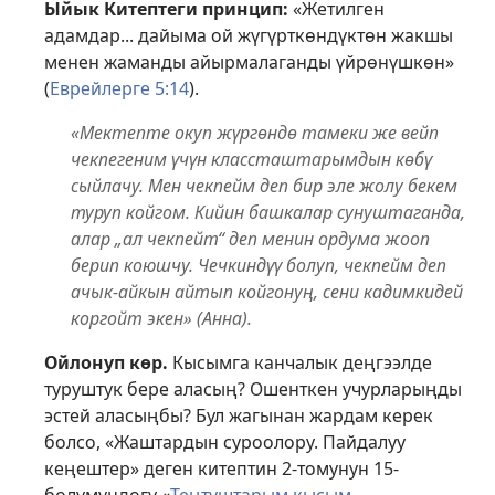
Ыйык Китептеги принцип:
«Жетилген
адамдар... дайыма ой жүгүрткөндүктөн жакшы
менен жаманды айырмалаганды үйрөнүшкөн»
(
Еврейлерге 5:14
).
«Мектепте окуп жүргөндө тамеки же вейп
чекпегеним үчүн классташтарымдын көбү
сыйлачу. Мен чекпейм деп бир эле жолу бекем
туруп койгом. Кийин башкалар сунуштаганда,
алар „ал чекпейт“ деп менин ордума жооп
берип коюшчу. Чечкиндүү болуп, чекпейм деп
ачык-айкын айтып койгонуң, сени кадимкидей
коргойт экен» (Анна).
Ойлонуп көр.
Кысымга канчалык деңгээлде
туруштук бере аласың? Ошенткен учурларыңды
эстей аласыңбы? Бул жагынан жардам керек
болсо, «Жаштардын суроолору. Пайдалуу
кеңештер» деген китептин 2-томунун 15-
бөлүмүндөгү «
Теңтуштарым кысым