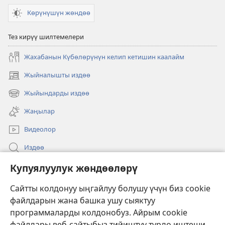
Көрүнүшүн жөндөө
Тез кирүү шилтемелери
Жахабанын Күбөлөрүнүн келип кетишин каалайм
Жыйналышты издөө
(жаңы
терезе
Жыйындарды издөө
(жаңы
ачат)
терезе
Жаңылар
ачат)
Видеолор
Издөө
Бийлик өкүлдөрү үчүн маалымат
Купуялуулук жөндөөлөрү
Жардам
Сайтты колдонуу ыңгайлуу болушу үчүн биз cookie
файлдарын жана башка ушу сыяктуу
Тартуулар
программаларды колдонобуз. Айрым cookie
(жаңы
терезе
файлдары веб-сайтыбыз тийиштүү түрдө иштеши