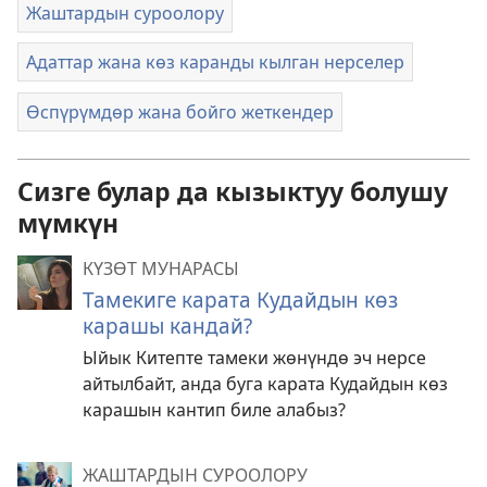
Жаштардын суроолору
Адаттар жана көз каранды кылган нерселер
Өспүрүмдөр жана бойго жеткендер
Сизге булар да кызыктуу болушу
мүмкүн
КҮЗӨТ МУНАРАСЫ
Тамекиге карата Кудайдын көз
карашы кандай?
Ыйык Китепте тамеки жөнүндө эч нерсе
айтылбайт, анда буга карата Кудайдын көз
карашын кантип биле алабыз?
ЖАШТАРДЫН СУРООЛОРУ