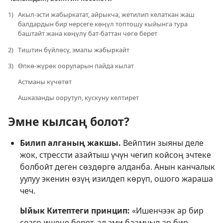
1)
Акыл-эсти жабыркатат, айрыкча, жетилип келаткан жаш
балдардын бир нерсеге көңүл топтошу кыйынга тура
баштайт жана көңүлү бат-баттан чөгө берет
2)
Тиштин бүйлөсү, эмалы жабыркайт
3)
Өпкө-жүрөк ооруларын пайда кылат
Астманы күчөтөт
Ашказанды оорутуп, кускуну келтирет
Эмне кылсаң болот?
Билип алганың жакшы.
Вейптин зыяны деле
жок, стрессти азайтыш үчүн чегип койсоң эчтеке
болбойт деген сөздөргө алданба. Анын канчалык
уулуу экенин өзүң изилдеп көрүп, ошого жараша
чеч.
Ыйык Китептеги принцип:
«Ишенчээк ар бир
сөзгө ишене берет, ал эми баамчыл ар бир