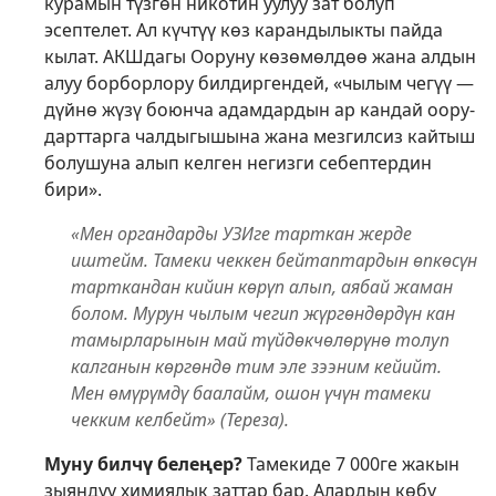
курамын түзгөн никотин уулуу зат болуп
эсептелет. Ал күчтүү көз карандылыкты пайда
кылат. АКШдагы Ооруну көзөмөлдөө жана алдын
алуу борборлору билдиргендей, «чылым чегүү —
дүйнө жүзү боюнча адамдардын ар кандай оору-
дарттарга чалдыгышына жана мезгилсиз кайтыш
болушуна алып келген негизги себептердин
бири».
«Мен органдарды УЗИге тарткан жерде
иштейм. Тамеки чеккен бейтаптардын өпкөсүн
тарткандан кийин көрүп алып, аябай жаман
болом. Мурун чылым чегип жүргөндөрдүн кан
тамырларынын май түйдөкчөлөрүнө толуп
калганын көргөндө тим эле зээним кейийт.
Мен өмүрүмдү баалайм, ошон үчүн тамеки
чекким келбейт» (Тереза).
Муну билчү белеңер?
Тамекиде 7 000ге жакын
зыяндуу химиялык заттар бар. Алардын көбү