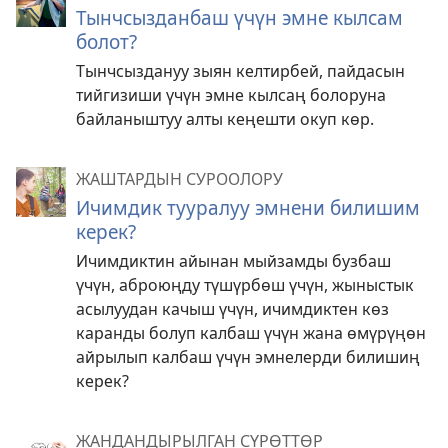
Тынчсызданбаш үчүн эмне кылсам
болот?
Тынчсыздануу зыян келтирбей, пайдасын
тийгизиши үчүн эмне кылсаң болоруна
байланыштуу алты кеңешти окуп көр.
ЖАШТАРДЫН СУРООЛОРУ
Ичимдик тууралуу эмнени билишим
керек?
Ичимдиктин айынан мыйзамды бузбаш
үчүн, аброюңду түшүрбөш үчүн, жыныстык
асылуудан качыш үчүн, ичимдиктен көз
каранды болуп калбаш үчүн жана өмүрүңөн
айрылып калбаш үчүн эмнелерди билишиң
керек?
ЖАНДАНДЫРЫЛГАН СҮРӨТТӨР