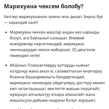
Марихуана чексем болобу?
Көптөр марихуананын зыяны жок дешет. Бирок бул
— карандай калп!
Марихуана чеккен жаштар андан көз каранды
болуп, ага байланып калышат. Илимий
изилдөөлөр көрсөткөндөй, марихуана
чеккендердин мээси жабыркап, IQ деңгээли
төмөндөп кетет.
АКШнын Психоактивдүү заттарды кыянат
колдонуу жана акыл-эс саламаттыгын өнүктүрүү
боюнча башкармалыгы билдиргендей,
марихуана чеккендер үйдөгүлөрү, достору менен
көп чатакташышат, мектепте жакшы окушпайт,
жумушун алгылыктуу аткара алышпайт жана
жашоосуна дайыма нааразы болуп жүрүшөт.