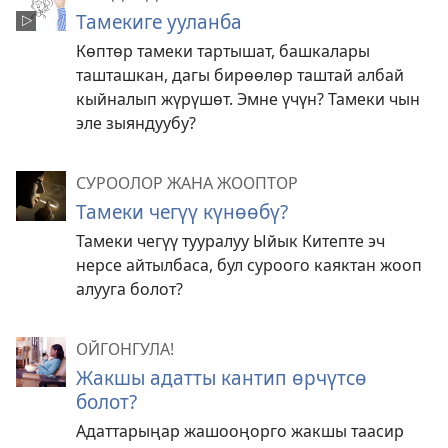
Тамекиге ууланба
Көптөр тамеки тартышат, башкалары
ташташкан, дагы бирөөлөр таштай албай
кыйналып жүрүшөт. Эмне үчүн? Тамеки чын
эле зыяндуубу?
СУРООЛОР ЖАНА ЖООПТОР
Тамеки чегүү күнөөбү?
Тамеки чегүү тууралуу Ыйык Китепте эч
нерсе айтылбаса, бул суроого каяктан жооп
алууга болот?
ОЙГОНГУЛА!
Жакшы адатты кантип өрчүтсө
болот?
Адаттарыңар жашооңорго жакшы таасир