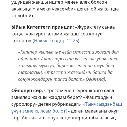
ушундай жакшы иштер менен алек болсоң,
акылыңа «тамеки чексемби» деген ой жакын да
жолобойт.
Ыйык Китептеги принцип:
«Жүрөктөгү санаа
көңүл чөктүрөт, ал эми жакшы сөз көңүл
көтөрөт» (
Накыл сөздөр 12:25
).
«Көптөр чылым же вейп стрессти жазат деп
ойлошот. Алар стрессти кыска эле убакытка
жазышы мүмкүн, бирок кесепетин өмүр бою
тартасың. Стрессти жазгандын башка да
сонун жолдорун тапса болот» (Анжела).
Ойлонуп көр.
Стресс менен күрөшкөнгө
сага
эмнелер жакшы жардам берет? «Жаштардын
суроолору» деген рубрикадагы «
Тынчсызданбаш
үчүн эмне кылсам болот?
» деген макаланы окуп
көр. Ал жактан сонун кеңештерди таба аласың.