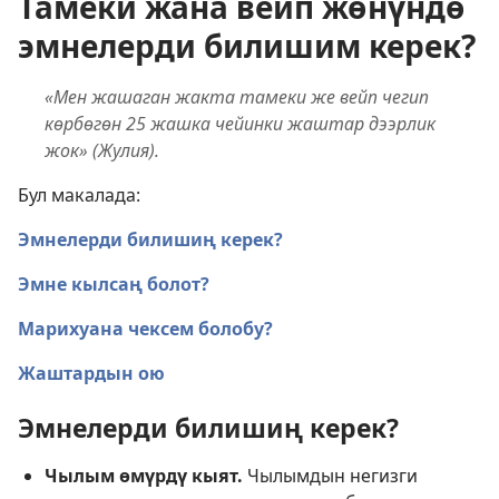
Тамеки жана вейп жөнүндө
эмнелерди билишим керек?
«Мен жашаган жакта тамеки же вейп чегип
көрбөгөн 25 жашка чейинки жаштар дээрлик
жок» (Жулия).
Бул макалада:
Эмнелерди билишиң керек?
Эмне кылсаң болот?
Марихуана чексем болобу?
Жаштардын ою
Эмнелерди билишиң керек?
Чылым өмүрдү кыят.
Чылымдын негизги