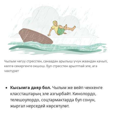
Чылым чегүү стресстен, санаадан арылыш үчүн жаандан качып,
көлгө секиргенге окшош. Бул стресстен арылтпай эле, ага
чөктүрөт
Кысымга даяр бол.
Чылым же вейп чеккенге
классташтарың эле азгырбайт. Кинолордо,
телешоулордо, соцтармактарда бул сонун,
жыргал нерседей көрсөтүлөт.