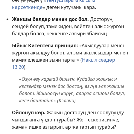
көрсөткөндө
» деген кутучаны кара.
Жакшы балдар менен дос бол.
Досторуң
сендей болуп, тамекиден, вейптен алыс жүргөн
балдар болсо, чеккенге азгырылбайсың.
Ыйык Китептеги принцип:
«Акылдуулар менен
жүргөн акылдуу болот, ал эми акылсыздар менен
мамилелешкен зыян тартат» (
Накыл сөздөр
13:20
).
«Өзүн өзү кармай билген, Кудайга жаккысы
келгендер менен дос болсоң, өзүңө эле жакшы
болот. Жашоосун көрүп, аларга окшош болгуң
келе баштайт» (Кэлвин).
Ойлонуп көр.
Жакын досторуң ден соолугуңду
чыңдаганга үндөп турабы? Же, тескерисинче,
жаман ишке азгырып, артка тартып турабы?