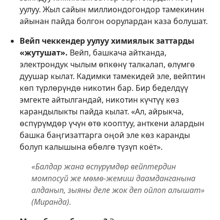
уулуу. Жыл сайын миллиондогондор тамекинин
айынан пайда болгон оорулардан каза болушат.
Вейп чеккендер уулуу химиялык заттарды
«жутушат».
Вейп, башкача айтканда,
электрондук чылым өпкөнү талкалап, өлүмгө
дуушар кылат. Кадимки тамекидей эле, вейптин
көп түрлөрүндө никотин бар. Бир беделдүү
эмгекте айтылгандай, никотин күчтүү көз
карандылыкты пайда кылат. «Ал, айрыкча,
өспүрүмдөр үчүн өтө кооптуу, анткени алардын
башка баңгизаттарга оңой эле көз каранды
болуп калышына өбөлгө түзүп коёт».
«Балдар жана өспүрүмдөр вейптердин
момпосуй же мөмө-жемиш даамданганына
алданып, зыяны деле жок деп ойлоп алышат»
(Миранда).