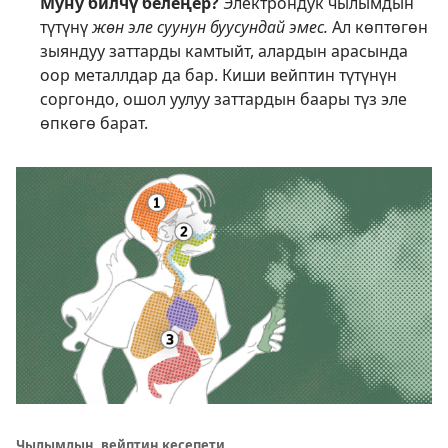
Муну билчү белеңер?
Электрондук чылымдын
түтүнү
жөн эле суунун буусундай эмес.
Ал көптөгөн
зыяндуу заттарды камтыйт, алардын арасында
оор металлдар да бар. Киши вейптин түтүнүн
соргондо, ошол уулуу заттардын баары түз эле
өпкөгө барат.
Чылымдын, вейптин кесепети