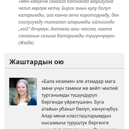
«Мен көбүнчө санаага батканда марихуана
чегип көргүм келчү. Бирок анын кулу болуп
каларымды, ага канча акча короторумду, ден
соолугумду талкалап аларымды ойлогондо
„кой“ дечүмүн. Анткени аны чексем, накта
санаанын сазына батарымды түшүнчүмүн»
(Жюда).
Жаштардын ою
«Бала кезимен эле атамдар мага
эмне үчүн тамеки же вейп чекпей
турганымды түшүндүрүп
бергенди үйрөтүшкөн. Буга
атайын убакыт бөлүп, көнүкчүбүз.
Алар мени классташтарымдын
кысымына туруштук бергенге