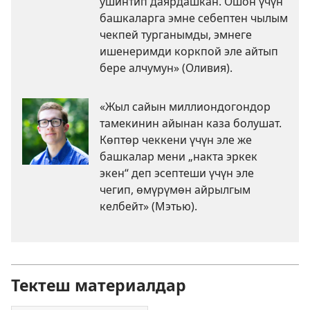
ушинтип даярдашкан. Ошон үчүн
башкаларга эмне себептен чылым
чекпей турганымды, эмнеге
ишенеримди коркпой эле айтып
бере алчумун» (Оливия).
«Жыл сайын миллиондогондор
тамекинин айынан каза болушат.
Көптөр чеккени үчүн эле же
башкалар мени „накта эркек
экен“ деп эсептеши үчүн эле
чегип, өмүрүмөн айрылгым
келбейт» (Мэтью).
Тектеш материалдар