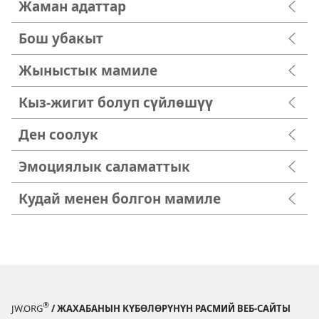
Жаман адаттар
Бош убакыт
Жыныстык мамиле
Кыз-жигит болуп сүйлөшүү
Ден соолук
Эмоциялык саламаттык
Кудай менен болгон мамиле
®
JW.ORG
/ ЖАХАБАНЫН КҮБӨЛӨРҮНҮН РАСМИЙ ВЕБ-САЙТЫ