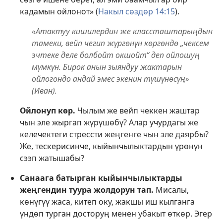
кадамын ойлонот» (
Накыл сөздөр 14:15
).
«Атактуу кишилердин же классташтарыңдын
тамеки, вейп чегип жүргөнүн көргөндө „чексем
эчтеке деле болбойт окшойт“ деп ойлошуң
мүмкүн. Бирок анын зыяндуу жактарын
ойлогондо андай эмес экенин түшүнөсүң»
(Иван).
Ойлонуп көр.
Чылым же вейп чеккен жаштар
чын эле жыргап жүрүшөбү? Алар учурдагы же
келечектеги стрессти жеңгенге чын эле даярбы?
Же, тескерисинче, кыйынчылыктардын үрөнүн
сээп жатышабы?
Санаага батырган кыйынчылыктарды
жеңгендин туура жолдорун тап.
Мисалы,
көнүгүү жаса, китеп оку, жакшы иш кылганга
үндөп турган досторуң менен убакыт өткөр. Эгер