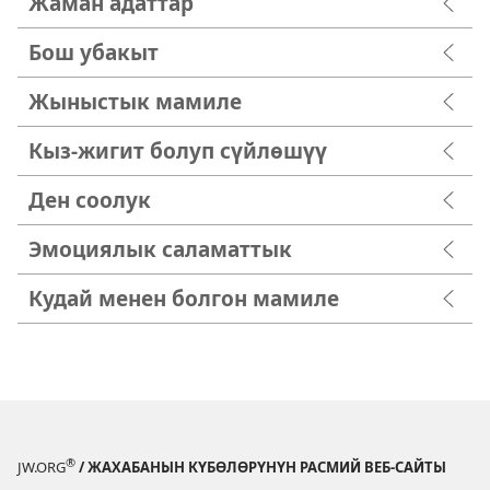
Жаман адаттар
Бош убакыт
Жыныстык мамиле
Кыз-жигит болуп сүйлөшүү
Ден соолук
Эмоциялык саламаттык
Кудай менен болгон мамиле
®
JW.ORG
/ ЖАХАБАНЫН КҮБӨЛӨРҮНҮН РАСМИЙ ВЕБ-САЙТЫ