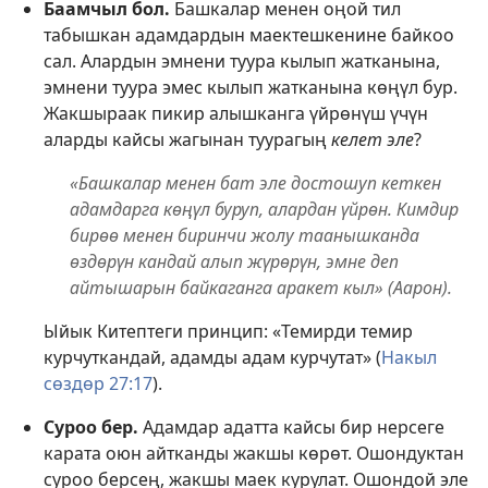
Баамчыл бол.
Башкалар менен оңой тил
табышкан адамдардын маектешкенине байкоо
сал. Алардын эмнени туура кылып жатканына,
эмнени туура эмес кылып жатканына көңүл бур.
Жакшыраак пикир алышканга үйрөнүш үчүн
аларды кайсы жагынан туурагың
келет эле
?
«Башкалар менен бат эле достошуп кеткен
адамдарга көңүл буруп, алардан үйрөн. Кимдир
бирөө менен биринчи жолу таанышканда
өздөрүн кандай алып жүрөрүн, эмне деп
айтышарын байкаганга аракет кыл» (Аарон).
Ыйык Китептеги принцип: «Темирди темир
курчуткандай, адамды адам курчутат» (
Накыл
сөздөр 27:17
).
Суроо бер.
Адамдар адатта кайсы бир нерсеге
карата оюн айтканды жакшы көрөт. Ошондуктан
суроо берсең, жакшы маек курулат. Ошондой эле