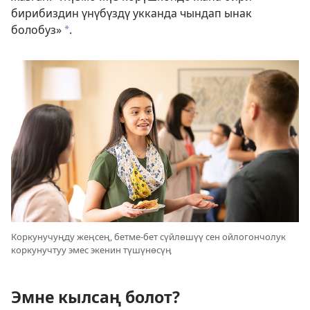
бирибиздин үнүбүздү укканда чындап ынак
болобуз»
.
a
Коркунучуңду жеңсең, бетме-бет сүйлөшүү сен ойлогончолук
коркунучтуу эмес экенин түшүнөсүң
Эмне кылсаң болот?