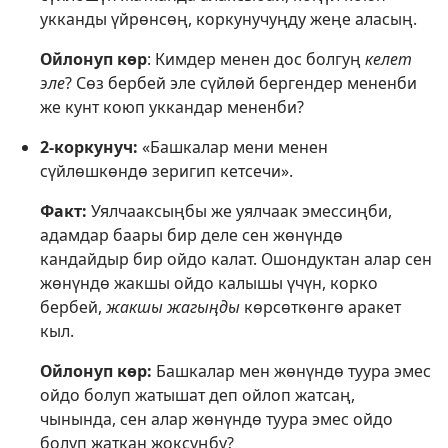
укканды үйрөнсөң, коркунучуңду жеңе аласың.
Ойлонуп көр
: Кимдер менен дос болгуң
келет
эле
? Сөз бербей эле сүйлөй бергендер мененби
же кунт коюп уккандар мененби?
2-коркунуч:
«Башкалар мени менен
сүйлөшкөндө зеригип кетсечи».
Факт:
Уялчааксыңбы же уялчаак эмессиңби,
адамдар баары бир деле сен жөнүндө
кандайдыр бир ойдо калат. Ошондуктан алар сен
жөнүндө жакшы ойдо калышы үчүн, корко
бербей,
жакшы жагыңды
көрсөткөнгө аракет
кыл.
Ойлонуп көр:
Башкалар мен жөнүндө туура эмес
ойдо болуп жатышат деп ойлоп жатсаң,
чынында, сен алар жөнүндө туура эмес ойдо
болуп жаткан жоксуңбу?