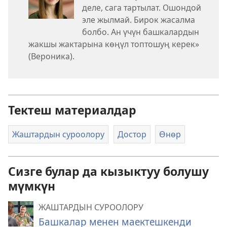
деле, сага тартылат. Ошондой
эле жылмай. Бирок жасалма
болбо. Ан үчүн башкалардын
жакшы жактарына көңүл топтошуң керек»
(Вероника).
Тектеш материалдар
Жаштардын суроолору
Достор
Өнөр
Сизге булар да кызыктуу болушу
мүмкүн
ЖАШТАРДЫН СУРООЛОРУ
Башкалар менен маектешкенди