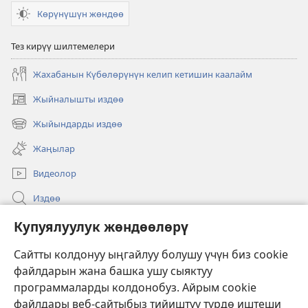
Көрүнүшүн жөндөө
Тез кирүү шилтемелери
Жахабанын Күбөлөрүнүн келип кетишин каалайм
Жыйналышты издөө
(жаңы
терезе
Жыйындарды издөө
(жаңы
ачат)
терезе
Жаңылар
ачат)
Видеолор
Издөө
Бийлик өкүлдөрү үчүн маалымат
Купуялуулук жөндөөлөрү
Жардам
Сайтты колдонуу ыңгайлуу болушу үчүн биз cookie
файлдарын жана башка ушу сыяктуу
Тартуулар
программаларды колдонобуз. Айрым cookie
(жаңы
терезе
файлдары веб-сайтыбыз тийиштүү түрдө иштеши