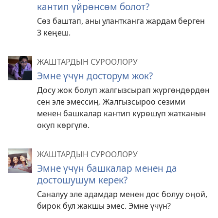
кантип үйрөнсөм болот?
Сөз баштап, аны улантканга жардам берген
3 кеңеш.
ЖАШТАРДЫН СУРООЛОРУ
Эмне үчүн досторум жок?
Досу жок болуп жалгызсырап жүргөндөрдөн
сен эле эмессиң. Жалгызсыроо сезими
менен башкалар кантип күрөшүп жатканын
окуп көргүлө.
ЖАШТАРДЫН СУРООЛОРУ
Эмне үчүн башкалар менен да
достошушум керек?
Саналуу эле адамдар менен дос болуу оңой,
бирок бул жакшы эмес. Эмне үчүн?