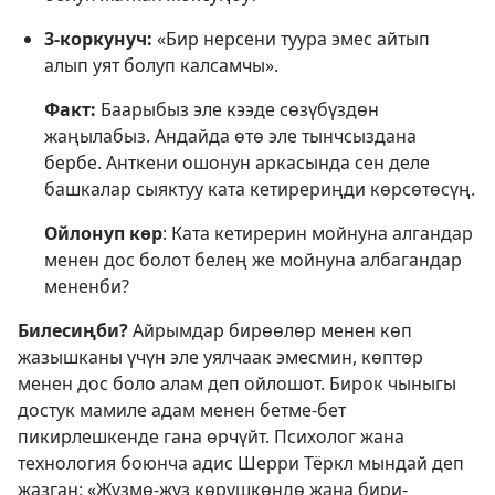
3-коркунуч:
«Бир нерсени туура эмес айтып
алып уят болуп калсамчы».
Факт:
Баарыбыз эле кээде сөзүбүздөн
жаңылабыз. Андайда өтө эле тынчсыздана
бербе. Анткени ошонун аркасында сен деле
башкалар сыяктуу ката кетирериңди көрсөтөсүң.
Ойлонуп көр
: Ката кетирерин мойнуна алгандар
менен дос болот белең же мойнуна албагандар
мененби?
Билесиңби?
Айрымдар бирөөлөр менен көп
жазышканы үчүн эле уялчаак эмесмин, көптөр
менен дос боло алам деп ойлошот. Бирок чыныгы
достук мамиле адам менен бетме-бет
пикирлешкенде гана өрчүйт. Психолог жана
технология боюнча адис Шерри Тёркл мындай деп
жазган: «Жүзмө-жүз көрүшкөндө жана бири-