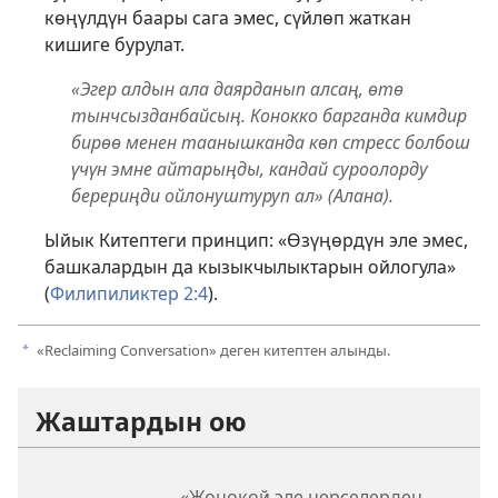
көңүлдүн баары сага эмес, сүйлөп жаткан
кишиге бурулат.
«Эгер алдын ала даярданып алсаң, өтө
тынчсызданбайсың. Конокко барганда кимдир
бирөө менен таанышканда көп стресс болбош
үчүн эмне айтарыңды, кандай суроолорду
берериңди ойлонуштуруп ал» (Алана).
Ыйык Китептеги принцип: «Өзүңөрдүн эле эмес,
башкалардын да кызыкчылыктарын ойлогула»
(
Филипиликтер 2:4
).
«Reclaiming Conversation» деген китептен алынды.
a
Жаштардын ою
«Жөнөкөй эле нерселерден