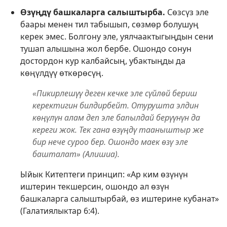
Өзүңдү башкаларга салыштырба.
Сөзсүз эле
баары менен тил табышып, сөзмөр болушуң
керек эмес. Болгону эле, уялчаактыгыңдын сени
тушап алышына жол бербе. Ошондо сонун
достордон кур калбайсың, убактыңды да
көңүлдүү өткөрөсүң.
«Пикирлешүү деген кечке эле сүйлөй бериш
керектигин билдирбейт. Отурушта элдин
көңүлүн алам деп эле бапылдай берүүнүн да
кереги жок. Тек гана өзүңдү тааныштыр же
бир нече суроо бер. Ошондо маек өзү эле
башталат» (Алишиа).
Ыйык Китептеги принцип: «Ар ким өзүнүн
иштерин текшерсин, ошондо ал өзүн
башкаларга салыштырбай, өз иштерине кубанат»
(Галатиялыктар 6:4).