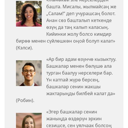
башта. Мисалы, жылмайсаң же
„Салам!“ деп учурашсаң болот.
Анан сөз башталып кеткенде
өзүң да таң калып каласың.
Кийинки жолу болсо кимдир
бирөө менен сүйлөшкөн оңой болуп калат»
(Кэлси).
«Ар бир адам өзүнчө кызыктуу.
Башкалар менен бөлүшө ала
турган баалуу нерселери бар.
Үн катпай жүрө берсең,
башкалар сенин жакшы
жактарыңды билбей калат да»
(Робин).
«Эгер башкалар сенин
жаныңда өздөрүн эркин
сезишсе, сен уялчаак болсоң