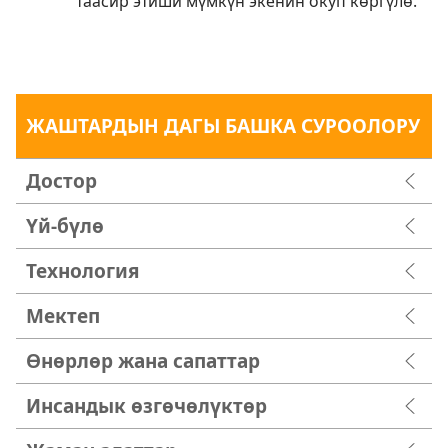
таасир этиши мүмкүн экенин окуп көргүлө.
ЖАШТАРДЫН ДАГЫ БАШКА СУРООЛОРУ
Достор
Үй-бүлө
Технология
Мектеп
Өнөрлөр жана сапаттар
Инсандык өзгөчөлүктөр