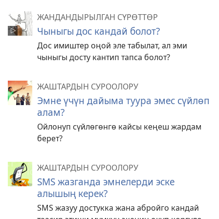
ЖАНДАНДЫРЫЛГАН СҮРӨТТӨР
Чыныгы дос кандай болот?
Дос имиштер оңой эле табылат, ал эми
чыныгы досту кантип тапса болот?
ЖАШТАРДЫН СУРООЛОРУ
Эмне үчүн дайыма туура эмес сүйлөп
алам?
Ойлонуп сүйлөгөнгө кайсы кеңеш жардам
берет?
ЖАШТАРДЫН СУРООЛОРУ
SMS жазганда эмнелерди эске
алышың керек?
SMS жазуу достукка жана абройго кандай