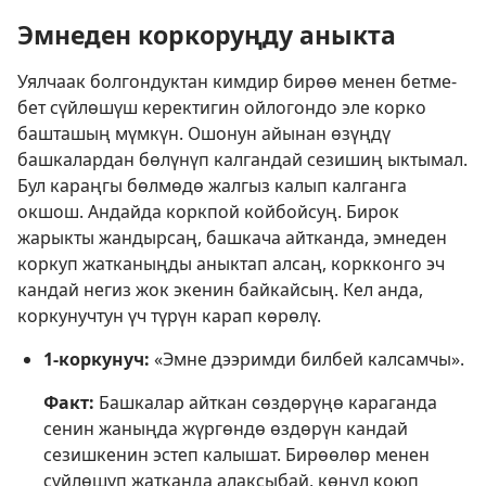
Эмнеден коркоруңду аныкта
Уялчаак болгондуктан кимдир бирөө менен бетме-
бет сүйлөшүш керектигин ойлогондо эле корко
башташың мүмкүн. Ошонун айынан өзүңдү
башкалардан бөлүнүп калгандай сезишиң ыктымал.
Бул караңгы бөлмөдө жалгыз калып калганга
окшош. Андайда коркпой койбойсуң. Бирок
жарыкты жандырсаң, башкача айтканда, эмнеден
коркуп жатканыңды аныктап алсаң, коркконго эч
кандай негиз жок экенин байкайсың. Кел анда,
коркунучтун үч түрүн карап көрөлү.
1-коркунуч:
«Эмне дээримди билбей калсамчы».
Факт:
Башкалар айткан сөздөрүңө караганда
сенин жаныңда жүргөндө өздөрүн кандай
сезишкенин эстеп калышат. Бирөөлөр менен
сүйлөшүп жатканда алаксыбай, көңүл коюп