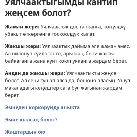
Уялчаактыгымды кантип
жеңсем болот?
Жаман жери:
Уялчаактык дос тапканга, көңүлдүү
убакыт өткөргөнгө тоскоолдук кылат.
Жакшы жери:
Уялчаактык дайыма эле жаман эмес.
Ал ойлонуп сүйлөгөнгө, ары жак, бери жакты
байкаганга жана кунт коюп укканга жардам берет.
Андан да жакшы жери:
Уялчаактыкты жеңсе
болот. Ал сени тушап алса да, бошоно аласың. Ушул
макаладагы кеңештер сага бул жагынан жардам
берет.
Эмнеден коркоруңду аныкта
Эмне кылсаң болот?
Жаштардын ою