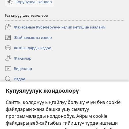
Көрүнүшүн жөндөө
Тез кирүү шилтемелери
Жахабанын Күбөлөрүнүн келип кетишин каалайм
Жыйналышты издөө
(жаңы
терезе
Жыйындарды издөө
(жаңы
ачат)
терезе
Жаңылар
ачат)
Видеолор
Издөө
Бийлик өкүлдөрү үчүн маалымат
Купуялуулук жөндөөлөрү
Жардам
Сайтты колдонуу ыңгайлуу болушу үчүн биз cookie
файлдарын жана башка ушу сыяктуу
Тартуулар
программаларды колдонобуз. Айрым cookie
(жаңы
терезе
файлдары веб-сайтыбыз тийиштүү түрдө иштеши
ачат)