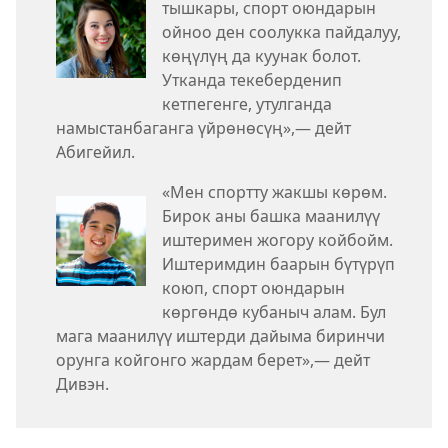
тышкары, спорт оюндарын
ойноо ден соолукка пайдалуу,
көңүлүң да куунак болот.
Утканда текеберденип
кетпегенге, утулганда
намыстанбаганга үйрөнөсүң»,— дейт
Абигейил.
«Мен спортту жакшы көрөм.
Бирок аны башка маанилүү
иштеримен жогору койбойм.
Иштеримдин баарын бүтүрүп
коюп, спорт оюндарын
көргөндө кубаныч алам. Бул
мага маанилүү иштерди дайыма биринчи
орунга койгонго жардам берет»,— дейт
Дивэн.