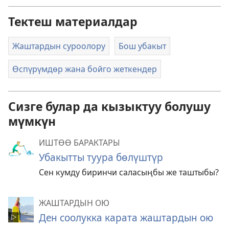
Тектеш материалдар
Жаштардын суроолору
Бош убакыт
Өспүрүмдөр жана бойго жеткендер
Сизге булар да кызыктуу болушу
мүмкүн
ИШТӨӨ БАРАКТАРЫ
Убакытты туура бөлүштүр
Сен кумду биринчи саласыңбы же таштыбы?
ЖАШТАРДЫН ОЮ
Ден соолукка карата жаштардын ою