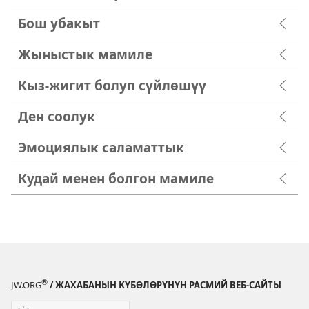
Бош убакыт
Жыныстык мамиле
Кыз-жигит болуп сүйлөшүү
Ден соолук
Эмоциялык саламаттык
Кудай менен болгон мамиле
®
JW.ORG
/ ЖАХАБАНЫН КҮБӨЛӨРҮНҮН РАСМИЙ ВЕБ-САЙТЫ