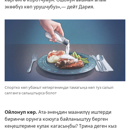
экөөбүз көп урушчубуз»,— дейт Дария.
Спортко көп убакыт кетиргениңди тамагыңа көп туз салып
салганга салыштырса болот
Ойлонуп көр.
Ата-энеңдин маанилүү иштерди
биринчи орунга коюуга байланыштуу берген
кеңештерине кулак кагасыңбы? Трина деген кыз