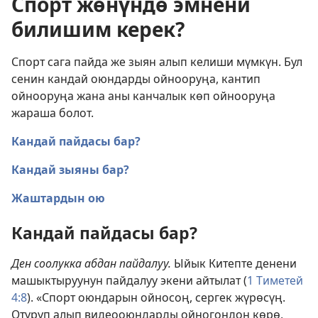
Спорт жөнүндө эмнени
билишим керек?
Спорт сага пайда же зыян алып келиши мүмкүн. Бул
сенин кандай оюндарды ойнооруңа, кантип
ойнооруңа жана аны канчалык көп ойнооруңа
жараша болот.
Кандай пайдасы бар?
Кандай зыяны бар?
Жаштардын ою
Кандай пайдасы бар?
Ден соолукка абдан пайдалуу.
Ыйык Китепте денени
машыктыруунун пайдалуу экени айтылат (
1 Тиметей
4:8
). «Спорт оюндарын ойносоң, сергек жүрөсүң.
Отуруп алып видеооюндарды ойногондон көрө,