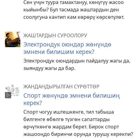
Сен үчүн туура тамактануу, көнүгүү жасоо
кыйынбы? Бул тасмада жаштардын ден
соолугуна кантип кам көрөрү көрсөтүлөт.
ЖАШТАРДЫН СУРООЛОРУ
Электрондук оюндар жөнүндө
эмнени билишим керек?
Электрондук оюндардын пайдалуу жагы да,
зыяндуу жагы да бар.
ЖАНДАНДЫРЫЛГАН СҮРӨТТӨР
Спорт жөнүндө эмнени билишиң
керек?
Спорт чогуу иштешкенге, тил табыша
билгенге өбөлгө түзгөн сапаттарды
өрчүткөнгө жардам берет. Бирок спорт
жашооңдо биринчи орунда турушу керекпи?