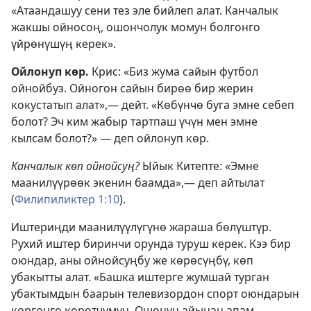
«Атаандашуу сени тез эле бийлеп алат. Канчалык
жакшы ойносоң, ошончолук момун болгонго
үйрөнүшүң керек».
Ойлонуп көр.
Крис: «Биз жума сайын футбол
ойнойбуз. Ойногон сайын бирөө бир жерин
кокустатып алат»,— дейт. «Көбүнчө буга эмне себеп
болот? Эч ким жабыр тартпаш үчүн мен эмне
кылсам болот?» — деп ойлонуп көр.
Канчалык көп ойнойсуң?
Ыйык Китепте: «Эмне
маанилүүрөөк экенин баамда»,— деп айтылат
(
Филипиликтер 1:10
).
Иштериңди маанилүүлүгүнө жараша бөлүштүр.
Рухий иштер биринчи орунда туруш керек. Кээ бир
оюндар, аны ойнойсуңбу же көрөсүңбү, көп
убакытты алат. «Башка иштерге жумшай турган
убактымдын баарын телевизордон спорт оюндарын
көргөнгө коротчумун. Ошонун айынан апам