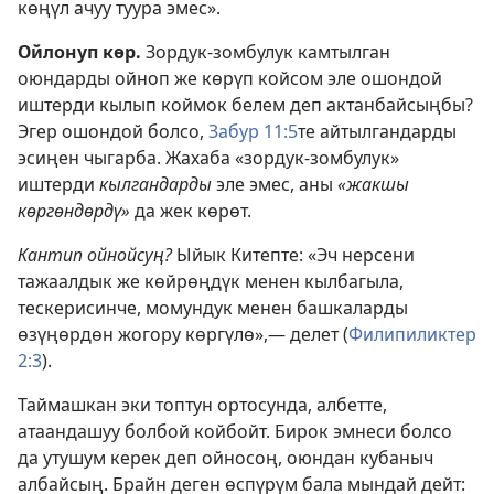
көңүл ачуу туура эмес».
Ойлонуп көр.
Зордук-зомбулук камтылган
оюндарды ойноп же көрүп койсом эле ошондой
иштерди кылып коймок белем деп актанбайсыңбы?
Эгер ошондой болсо,
Забур 11:5
те айтылгандарды
эсиңен чыгарба. Жахаба «зордук-зомбулук»
иштерди
кылгандарды
эле эмес, аны
«жакшы
көргөндөрдү»
да жек көрөт.
Кантип ойнойсуң?
Ыйык Китепте: «Эч нерсени
тажаалдык же көйрөңдүк менен кылбагыла,
тескерисинче, момундук менен башкаларды
өзүңөрдөн жогору көргүлө»,— делет (
Филипиликтер
2:3
).
Таймашкан эки топтун ортосунда, албетте,
атаандашуу болбой койбойт. Бирок эмнеси болсо
да утушум керек деп ойносоң, оюндан кубаныч
албайсың. Брайн деген өспүрүм бала мындай дейт: