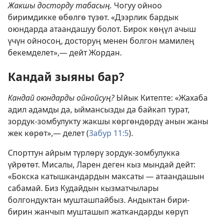
Жакшы досторду табасың.
Чогуу ойноо
биримдикке өбөлгө түзөт. «Дээрлик бардык
оюндарда атаандашуу болот. Бирок көңүл ачыш
үчүн ойносоң, досторуң менен болгон мамилең
бекемделет»,— дейт Жордан.
Кандай зыяны бар?
Кандай оюндарды ойнойсуң?
Ыйык Китепте: «Жахаба
адил адамды да, ыймансызды да байкап турат,
зордук-зомбулукту жакшы көргөндөрдү анын жаны
жек көрөт»,— делет (
Забур 11:5
).
Спорттун айрым түрлөрү зордук-зомбулукка
үйрөтөт. Мисалы, Ларен деген кыз мындай дейт:
«Бокска катышкандардын максаты — атаандашын
сабамай. Биз Кудайдын кызматчылары
болгондуктан мушташпайбыз. Андыктан бири-
бирин жанчып мушташып жаткандарды көрүп