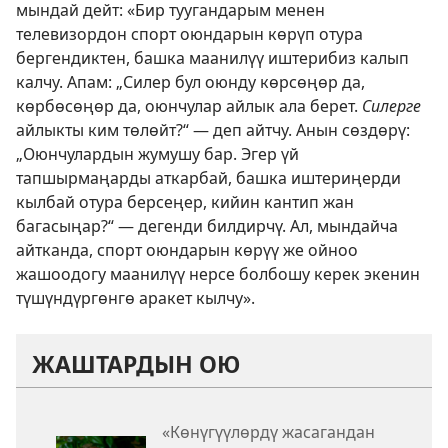
мындай дейт: «Бир туугандарым менен
телевизордон спорт оюндарын көрүп отура
бергендиктен, башка маанилүү иштерибиз калып
калчу. Апам: „Силер бул оюнду көрсөңөр да,
көрбөсөңөр да, оюнчулар айлык ала берет.
Силерге
айлыкты ким төлөйт?“ — деп айтчу. Анын сөздөрү:
„Оюнчулардын жумушу бар. Эгер үй
тапшырмаңарды аткарбай, башка иштериңерди
кылбай отура берсеңер, кийин кантип жан
багасыңар?“ — дегенди билдирчү. Ал, мындайча
айтканда, спорт оюндарын көрүү же ойноо
жашоодогу маанилүү нерсе болбошу керек экенин
түшүндүргөнгө аракет кылчу».
ЖАШТАРДЫН ОЮ
«Көнүгүүлөрдү жасагандан