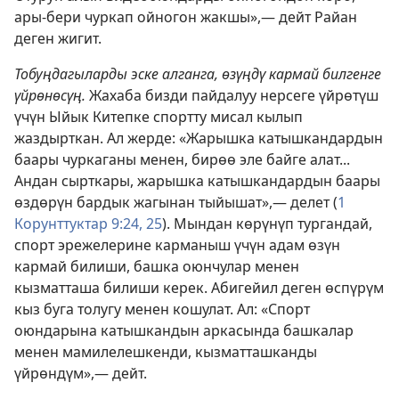
ары-бери чуркап ойногон жакшы»,— дейт Райан
деген жигит.
Тобуңдагыларды эске алганга, өзүңдү кармай билгенге
үйрөнөсүң.
Жахаба бизди пайдалуу нерсеге үйрөтүш
үчүн Ыйык Китепке спортту мисал кылып
жаздырткан. Ал жерде: «Жарышка катышкандардын
баары чуркаганы менен, бирөө эле байге алат...
Андан сырткары, жарышка катышкандардын баары
өздөрүн бардык жагынан тыйышат»,— делет (
1
Корунттуктар 9:24, 25
). Мындан көрүнүп тургандай,
спорт эрежелерине карманыш үчүн адам өзүн
кармай билиши, башка оюнчулар менен
кызматташа билиши керек. Абигейил деген өспүрүм
кыз буга толугу менен кошулат. Ал: «Спорт
оюндарына катышкандын аркасында башкалар
менен мамилелешкенди, кызматташканды
үйрөндүм»,— дейт.