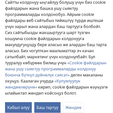
Сайтты колдонуу ыңгайлуу болушу үчүн биз cookie
файлдарын жана башка ушу сыяктуу
Тартуулар
программаларды колдонобуз. Айрым cookie
(жаңы
терезе
файлдары веб-сайтыбыз тийиштүү түрдө иштеши
ачат)
үчүн зарыл жана алардан баш тартууга болбойт.
ОНЛАЙН КИТЕПКАНА
(жаңы
Сиз сайтыбызды жакшыртууга шарт түзгөн
терезе
®
JW Hub
кошумча cookie файлдарын колдонууга
ачат)
(жаңы
макулдугуңузду бере аласыз же алардан баш тарта
терезе
®
JW Library
ачат)
аласыз. Биз чогулткан маалыматтар эч качан
сатылбайт, маркетинг үчүн колдонулбайт. Бул
Watchtower Library
тууралуу көбүрөөк билиш үчүн
«Cookie файлдарын
жана ушу сыяктуу программаларды колдонуу
боюнча бүткүл дүйнөлүк саясат»
деген макаланы
окуңуз. Каалаган учурда
«Купуялуулук
Copyright
© 2026 Watch Tower Bible and Tract Society of Pennsylvania.
жөндөөлөрүнө»
кирип, cookie файлдарын өзүңүзгө
КОЛДОНУУ ШАРТТАРЫ
|
КУПУЯЛУУЛУК САЯСАТЫ
|
КУПУЯЛУУЛУК
ылайыктап жөндөп койсоңуз болот.
ЖӨНДӨӨЛӨРҮ
Кабыл алуу
Баш тартуу
Жөндөө