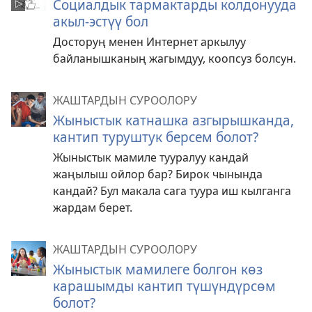
Социалдык тармактарды колдонууда
акыл-эстүү бол
Досторуң менен Интернет аркылуу
байланышканың жагымдуу, коопсуз болсун.
ЖАШТАРДЫН СУРООЛОРУ
Жыныстык катнашка азгырышканда,
кантип туруштук берсем болот?
Жыныстык мамиле тууралуу кандай
жаңылыш ойлор бар? Бирок чынында
кандай? Бул макала сага туура иш кылганга
жардам берет.
ЖАШТАРДЫН СУРООЛОРУ
Жыныстык мамилеге болгон көз
карашымды кантип түшүндүрсөм
болот?