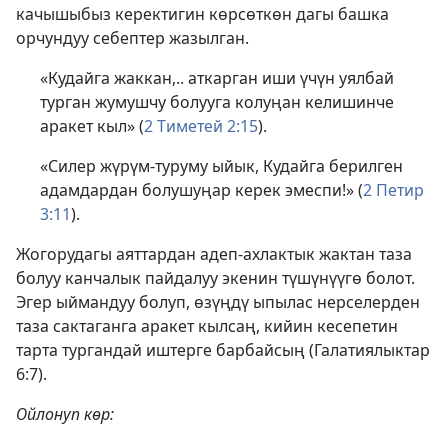
качышыбыз керектигин көрсөткөн дагы башка
орчундуу себептер жазылган.
«Кудайга жаккан,.. аткарган иши үчүн уялбай
турган жумушчу болууга колуңан келишинче
аракет кыл» (
2 Тиметей 2:15
).
«Силер жүрүм-туруму ыйык, Кудайга берилген
адамдардан болушуңар керек эмеспи!» (
2 Петир
3:11
).
Жогорудагы аяттардан адеп-ахлактык жактан таза
болуу канчалык пайдалуу экенин түшүнүүгө болот.
Эгер ыймандуу болуп, өзүңдү ыпылас нерселерден
таза сактаганга аракет кылсаң, кийин кесепетин
тарта тургандай иштерге барбайсың (Галатиялыктар
6:7).
Ойлонуп көр: