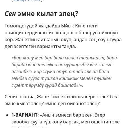
Сен
эмне кылат элең?
Төмөндөгүдөй жагдайда Ыйык Китептеги
принциптерди кантип колдонсо болорун ойлонуп
көр. Жанеттин айтканын окуп, андан соң өзүң туура
деп эсептеген вариантты танда.
«Бир жолу мен бир бала менен таанышып, бири-
бирибиздин телефон номурларыбызды жазып
алганбыз. Бир жума өтүп-өтпөй эле ал бала
менден сууга түшкөн кийимим менен түшкөн
сүрөттөрүмдү сурай баштады».
Сенин оюңча, Жанет эмне кылышы керек эле?
Сен
эмне кылат элең? Эмне деп ойлонот элең?
1-ВАРИАНТ:
«Анын эмнеси бар экен. Эгер
экөөбүз сууга түшкөнү барсак, мен ошентип эле