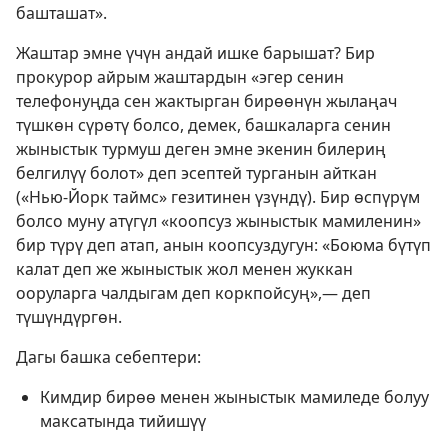
башташат».
Жаштар эмне үчүн андай ишке барышат? Бир
прокурор айрым жаштардын «эгер сенин
телефонуңда сен жактырган бирөөнүн жылаңач
түшкөн сүрөтү болсо, демек, башкаларга сенин
жыныстык турмуш деген эмне экенин билериң
белгилүү болот» деп эсептей турганын айткан
(«Нью-Йорк таймс» гезитинен үзүндү). Бир өспүрүм
болсо муну атүгүл «коопсуз жыныстык мамиленин»
бир түрү деп атап, анын коопсуздугун: «Боюма бүтүп
калат деп же жыныстык жол менен жуккан
ооруларга чалдыгам деп коркпойсуң»,— деп
түшүндүргөн.
Дагы башка себептери:
Кимдир бирөө менен жыныстык мамиледе болуу
максатында тийишүү