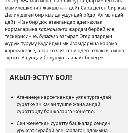
13:20
). «Жаман ишке барбай тургандар менен гана
мамилешкениң жакшы»,— дейт Сара деген бир кыз.
Делия деген бир кыз да ушундай ойдо. Ал мындай
дейт: «Кээ бир дос атангандар адеп-ахлак
нормаларына
карманганга
жардам бербей эле,
тескерисинче,
бузганга
азгырат. Эгер алардын
жүрүм-туруму Кудайдын мыйзамдарына карама-
каршы келсе, алар сөзсүз сени адеп-ахлаксыз ишке
түртөт. Ушундай болушун каалайт белең?»
АКЫЛ-ЭСТҮҮ БОЛ!
Ата-энеңе көрсөткөндөн уяла тургандай
сүрөткө эч качан түшпө жана андай
сүрөттөрдү башкаларга жөнөтпө.
Сен жөнөткөн сүрөттү башкалар сенден
уруксат сурабай эле каалаган адамына