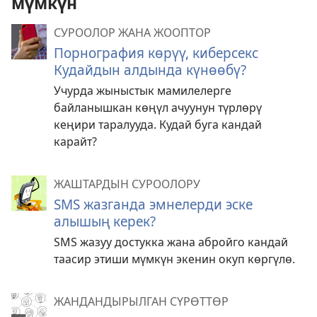
мүмкүн
СУРООЛОР ЖАНА ЖООПТОР
Порнография көрүү, киберсекс
Кудайдын алдында күнөөбү?
Учурда жыныстык мамилелерге
байланышкан көңүл ачуунун түрлөрү
кеңири таралууда. Кудай буга кандай
карайт?
ЖАШТАРДЫН СУРООЛОРУ
SMS жазганда эмнелерди эске
алышың керек?
SMS жазуу достукка жана абройго кандай
таасир этиши мүмкүн экенин окуп көргүлө.
ЖАНДАНДЫРЫЛГАН СҮРӨТТӨР