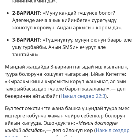
кийинмекмин да».
2
-
ВАРИАНТ:
«Муну кандай түшүнсө болот?
Адегенде анча ачык кийинбеген сүрөтүмдү
жөнөтүп көрөйүн. Андан аркысын көрөм да».
3
-
ВАРИАНТ:
«Түшүнүктүү, мунун оюнун баары эле
ушу турбайбы. Анын SMSин өчүрүп эле
таштайын».
Мындай жагдайда 3-варианттагыдай иш кылганың
туура болоруна кошулат чыгарсың. Ыйык Китепте:
«Кыраакы киши кырсыкты көрүп жашынат, ал эми
тажрыйбасыздар түз эле барып жазаланат»,— деп
бекеринен айтылбайт (
Накыл сөздөр 22:3
).
Бул тест секстингге жана башка ушундай туура эмес
иштерге көбүнчө жаман чөйрө себепкер болорун
айкын кылууда. Ошондуктан:
«Менин досторум
кандай адамдар»
,— деп ойлонуп көр (
Накыл сөздөр