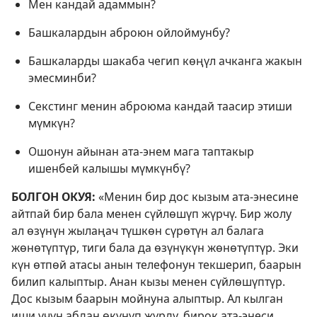
Мен кандай адаммын?
Башкалардын аброюн ойлоймунбу?
Башкаларды шакаба чегип көңүл ачканга жакын
эмесминби?
Секстинг менин аброюма кандай таасир этиши
мүмкүн?
Ошонун айынан ата-энем мага таптакыр
ишенбей калышы мүмкүнбү?
БОЛГОН ОКУЯ:
«Менин бир дос кызым ата-энесине
айтпай бир бала менен сүйлөшүп жүрчү. Бир жолу
ал өзүнүн жылаңач түшкөн сүрөтүн ал балага
жөнөтүптүр, тиги бала да өзүнүкүн жөнөтүптүр. Эки
күн өтпөй атасы анын телефонун текшерип, баарын
билип калыптыр. Анан кызы менен сүйлөшүптүр.
Дос кызым баарын мойнуна алыптыр. Ал кылган
иши үчүн абдан өкүнүп жүрдү, бирок ата-энеси