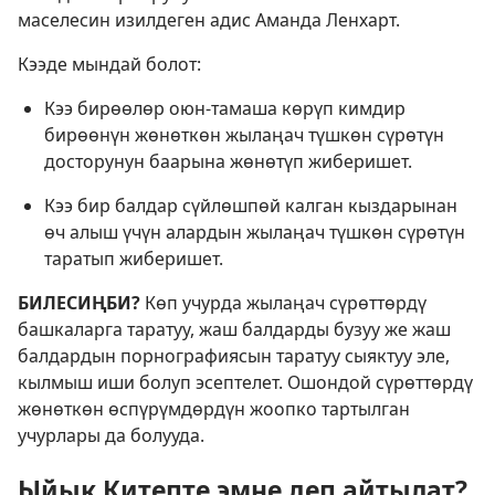
маселесин изилдеген адис Аманда Ленхарт.
Кээде мындай болот:
Кээ бирөөлөр оюн-тамаша көрүп кимдир
бирөөнүн жөнөткөн жылаңач түшкөн сүрөтүн
досторунун баарына жөнөтүп жиберишет.
Кээ бир балдар сүйлөшпөй калган кыздарынан
өч алыш үчүн алардын жылаңач түшкөн сүрөтүн
таратып жиберишет.
БИЛЕСИҢБИ?
Көп учурда жылаңач сүрөттөрдү
башкаларга таратуу, жаш балдарды бузуу же жаш
балдардын порнографиясын таратуу сыяктуу эле,
кылмыш иши болуп эсептелет. Ошондой сүрөттөрдү
жөнөткөн өспүрүмдөрдүн жоопко тартылган
учурлары да болууда.
Ыйык Китепте эмне деп айтылат?