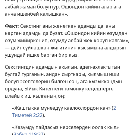
аябай жаман болуптур. Ошондон кийин алар ага
анча ишенбей калышкан».
Факт:
Секстинг аны жөнөткөн адамды да, аны
көргөн адамды да бузат. «Ошондон кийин өзүмдөн
өзүм жийиркенип, өзүмдү аябай жек көрүп калгам»,
— дейт сүйлөшкөн жигитинин кысымына алдырып
ушундай ишке барган бир кыз.
Секстингдин адамдын акылын, адеп-ахлактыгын
булгай турганын, андан сырткары, кылмыш иши
болуп эсептелерин билген соң, ага кызыккандын
ордуна, Ыйык Китептеги төмөнкү кеңештерге
ылайык иш кылганың оң:
«Жаштыкка мүнөздүү каалоолордон кач» (
2
Тиметей 2:22
).
«Көзүмдү пайдасыз нерселерден оолак кыл»
(
Забур 119:37
).