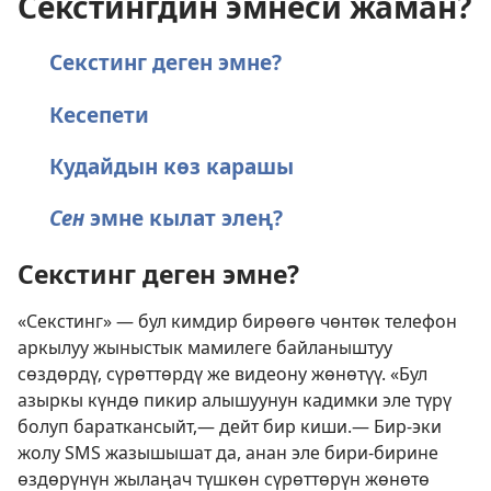
Секстингдин эмнеси жаман?
Секстинг деген эмне?
Кесепети
Кудайдын көз карашы
Сен
эмне кылат элең?
Секстинг деген эмне?
«Секстинг» — бул кимдир бирөөгө чөнтөк телефон
аркылуу жыныстык мамилеге байланыштуу
сөздөрдү, сүрөттөрдү же видеону жөнөтүү. «Бул
азыркы күндө пикир алышуунун кадимки эле түрү
болуп бараткансыйт,— дейт бир киши.— Бир-эки
жолу SMS жазышышат да, анан эле бири-бирине
өздөрүнүн жылаңач түшкөн сүрөттөрүн жөнөтө