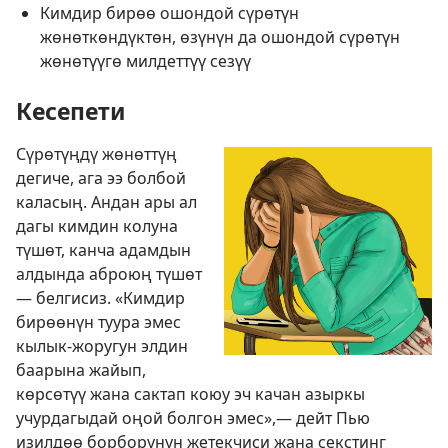
Кимдир бирөө ошондой сүрөтүн
жөнөткөндүктөн, өзүнүн да ошондой сүрөтүн
жөнөтүүгө милдеттүү сезүү
Кесепети
Сүрөтүңдү жөнөттүң
дегиче, ага ээ болбой
каласың. Андан ары ал
дагы кимдин колуна
түшөт, канча адамдын
алдында аброюң түшөт
— белгисиз. «Кимдир
бирөөнүн туура эмес
кылык-жоругун элдин
баарына жайып,
көрсөтүү жана сактап коюу эч качан азыркы
учурдагыдай оңой болгон эмес»,— дейт Пью
изилдөө борборунун жетекчиси жана секстинг