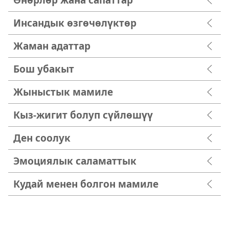
Инсандык өзгөчөлүктөр
Жаман адаттар
Бош убакыт
Жыныстык мамиле
Кыз-жигит болуп сүйлөшүү
Ден соолук
Эмоциялык саламаттык
Кудай менен болгон мамиле