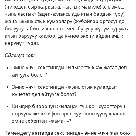
(никеден сырткаркы жыныстык мамиле) эле эмес,
«ыпыластык» (адеп-ахлаксыздыктын бардык түрү)
жана «жыныстык кумарлар» (жубайлар ортосунда
болуучу табигый каалоо эмес, бузуку жүрүм-турумга
алып баруучу каалоо) да күнөө экени айдан ачык
көрүнүп турат.
Ойлонуп көр:
Эмне үчүн секстингди «ыпыластыкка» жатат деп
айтууга болот?
Эмне үчүн секстингди «жыныстык кумарды»
күчөтөт деп айтууга болот?
Кимдир бирөөнүн жылаңач түшкөн сүрөттөрүн
көрүүнү же телефон аркылуу жөнөтүүнү каалоо
эмне себептен «жаман»?
Төмөндөгү аяттарда секстингден эмне үчүн жаа бою