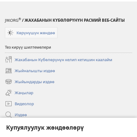
®
JW.ORG
/ ЖАХАБАНЫН КҮБӨЛӨРҮНҮН РАСМИЙ ВЕБ-САЙТЫ
Көрүнүшүн жөндөө
Тез кирүү шилтемелери
Жахабанын Күбөлөрүнүн келип кетишин каалайм
Жыйналышты издөө
(жаңы
терезе
Жыйындарды издөө
(жаңы
ачат)
терезе
Жаңылар
ачат)
Видеолор
Издөө
Бийлик өкүлдөрү үчүн маалымат
Купуялуулук жөндөөлөрү
Жардам