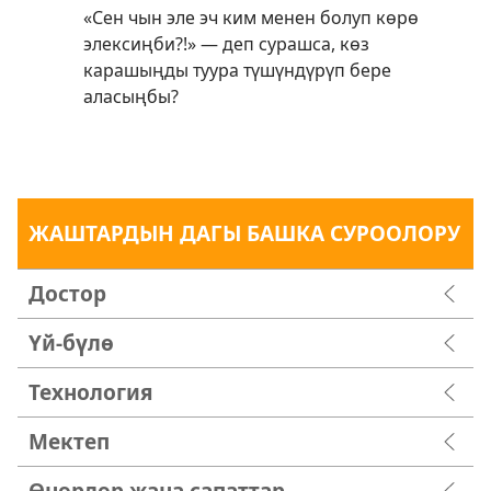
«Сен чын эле эч ким менен болуп көрө
элексиңби?!» — деп сурашса, көз
карашыңды туура түшүндүрүп бере
аласыңбы?
ЖАШТАРДЫН ДАГЫ БАШКА СУРООЛОРУ
Достор
Үй-бүлө
Технология
Мектеп
Өнөрлөр жана сапаттар