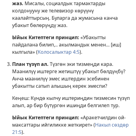
жаз.
Мисалы, социалдык тармактарды
колдонууну же телевизор көрүүнү
каалайттырсың. Буларга да жумасына канча
убакыт бөлөрүңдү жаз.
Ыйык Китептеги принцип:
«Убакытты
пайдалана билип,.. акылмандык менен... [иш]
кылгыла» (
Колосалыктар 4:5
).
План түзүп ал.
Түзгөн эки тизмеңди кара.
Маанилүү иштерге жетиштүү убакыт бөлдүңбү?
Анча маанилүү эмес иштердин эсебинен
убакытты сатып алышың керек эмеспи?
Кеңеш: Күндө кылчу иштериңдин тизмесин түзүп
алып, ар бир бүтүргөн ишиңди белгилеп тур.
Ыйык Китептеги принцип:
«Аракетчилдин ой-
максаттары ийгиликке жеткирет» (
Накыл сөздөр
21:5
).