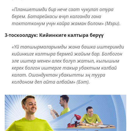
«Планшетимди бир нече саат чукулап отура
берем. Батарейкасы өчүп калганда гана
токтотконум үчүн кайра жаман болом» (Мэри).
3-тоскоолдук: Кийинкиге калтыра берүү
«Үй тапшырмаларымды жана башка иштеримди
кийинкиге калтыра бермей жайым бар. Болбогон
эле иштер менен алек болуп жатып, кылышым
керек болгон иштерге такыр убактым калбай
калат. Ошондуктан убакытты эң туура
колдоном деп айта албайм» (Бэт).