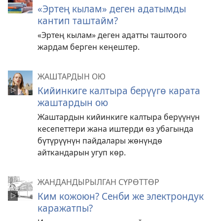
«Эртең кылам» деген адатымды
кантип таштайм?
«Эртең кылам» деген адатты таштоого
жардам берген кеңештер.
ЖАШТАРДЫН ОЮ
Кийинкиге калтыра берүүгө карата
жаштардын ою
Жаштардын кийинкиге калтыра берүүнүн
кесепеттери жана иштерди өз убагында
бүтүрүүнүн пайдалары жөнүндө
айткандарын угуп көр.
ЖАНДАНДЫРЫЛГАН СҮРӨТТӨР
Ким кожоюн? Сенби же электрондук
каражатпы?