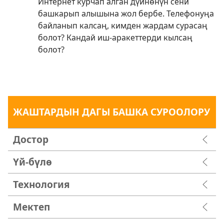
Интернет курчап алган дүйнөнүн сени
башкарып алышына жол бербе. Телефонуңа
байланып калсаң, кимден жардам сурасаң
болот? Кандай иш-аракеттерди кылсаң
болот?
ЖАШТАРДЫН ДАГЫ БАШКА СУРООЛОРУ
Достор
Үй-бүлө
Технология
Мектеп