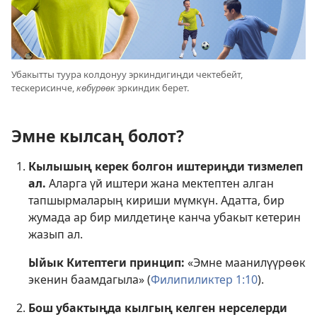
Убакытты туура колдонуу эркиндигиңди чектебейт,
тескерисинче,
көбүрөөк
эркиндик берет.
Эмне кылсаң болот?
Кылышың керек болгон иштериңди тизмелеп
ал.
Аларга үй иштери жана мектептен алган
тапшырмаларың кириши мүмкүн. Адатта, бир
жумада ар бир милдетиңе канча убакыт кетерин
жазып ал.
Ыйык Китептеги принцип:
«Эмне маанилүүрөөк
экенин баамдагыла» (
Филипиликтер 1:10
).
Бош убактыңда кылгың келген нерселерди