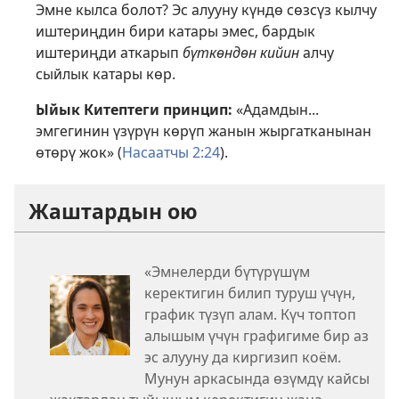
Эмне кылса болот? Эс алууну күндө сөзсүз кылчу
иштериңдин бири катары эмес, бардык
иштериңди аткарып
бүткөндөн кийин
алчу
сыйлык катары көр.
Ыйык Китептеги принцип:
«Адамдын...
эмгегинин үзүрүн көрүп жанын жыргатканынан
өтөрү жок» (
Насаатчы 2:24
).
Жаштардын ою
«Эмнелерди бүтүрүшүм
керектигин билип туруш үчүн,
график түзүп алам. Күч топтоп
алышым үчүн графигиме бир аз
эс алууну да киргизип коём.
Мунун аркасында өзүмдү кайсы