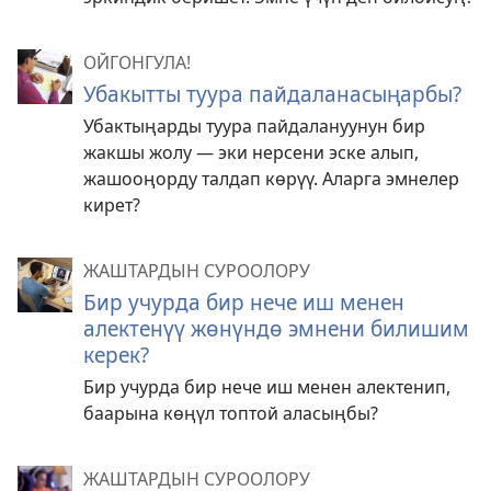
ОЙГОНГУЛА!
Убакытты туура пайдаланасыңарбы?
Убактыңарды туура пайдалануунун бир
жакшы жолу — эки нерсени эске алып,
жашооңорду талдап көрүү. Аларга эмнелер
кирет?
ЖАШТАРДЫН СУРООЛОРУ
Бир учурда бир нече иш менен
алектенүү жөнүндө эмнени билишим
керек?
Бир учурда бир нече иш менен алектенип,
баарына көңүл топтой аласыңбы?
ЖАШТАРДЫН СУРООЛОРУ