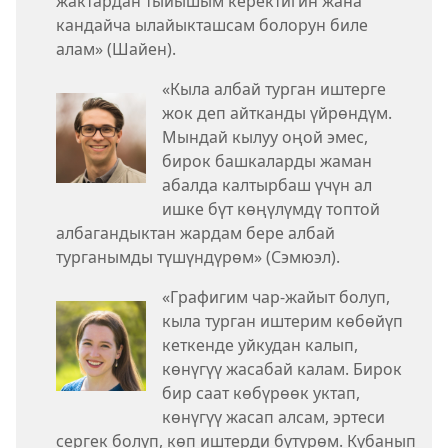
жактардан тыйышым керектигин жана
кандайча ылайыкташсам болорун биле
алам» (Шайен).
«Кыла албай турган иштерге
жок деп айтканды үйрөндүм.
Мындай кылуу оңой эмес,
бирок башкаларды жаман
абалда калтырбаш үчүн ал
ишке бүт көңүлүмдү топтой
албагандыктан жардам бере албай
турганымды түшүндүрөм» (Сэмюэл).
«Графигим чар-жайыт болуп,
кыла турган иштерим көбөйүп
кеткенде уйкудан калып,
көнүгүү жасабай калам. Бирок
бир саат көбүрөөк уктап,
көнүгүү жасап алсам, эртеси
сергек болуп, көп иштерди бүтүрөм. Кубанып