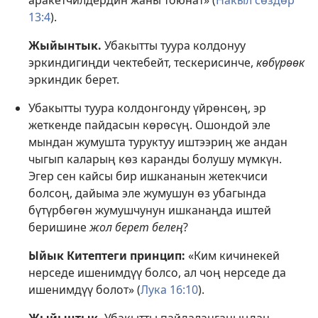
аракетчилдердин жаны тоюнат» (
Накыл сөздөр
13:4
).
Жыйынтык.
Убакытты туура колдонуу
эркиндигиңди чектебейт, тескерисинче,
көбүрөөк
эркиндик берет.
Убакытты туура колдонгонду үйрөнсөң, эр
жеткенде пайдасын көрөсүң. Ошондой эле
мындан жумушта туруктуу иштээриң же андан
чыгып каларың көз каранды болушу мүмкүн.
Эгер сен кайсы бир ишкананын жетекчиси
болсоң, дайыма эле жумушун өз убагында
бүтүрбөгөн жумушчунун ишканаңда иштей
беришине
жол берет белең
?
Ыйык Китептеги принцип:
«Ким кичинекей
нерседе ишенимдүү болсо, ал чоң нерседе да
ишенимдүү болот» (
Лука 16:10
).