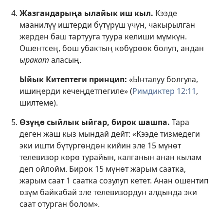
Жазгандарыңа ылайык иш кыл.
Кээде
маанилүү иштерди бүтүрүш үчүн, чакырылган
жерден баш тартууга туура келиши мүмкүн.
Ошентсең, бош убактың көбүрөөк болуп, андан
ыракат
аласың.
Ыйык Китептеги принцип:
«Ынталуу болгула,
ишиңерди кечеңдетпегиле» (
Римдиктер 12:11
,
шилтеме).
Өзүңө сыйлык ыйгар, бирок шашпа.
Тара
деген жаш кыз мындай дейт: «Кээде тизмедеги
эки ишти бүтүргөндөн кийин эле 15 мүнөт
телевизор көрө турайын, калганын анан кылам
деп ойлойм. Бирок 15 мүнөт жарым саатка,
жарым саат 1 саатка созулуп кетет. Анан ошентип
өзүм байкабай эле телевизордун алдында эки
саат отурган болом».