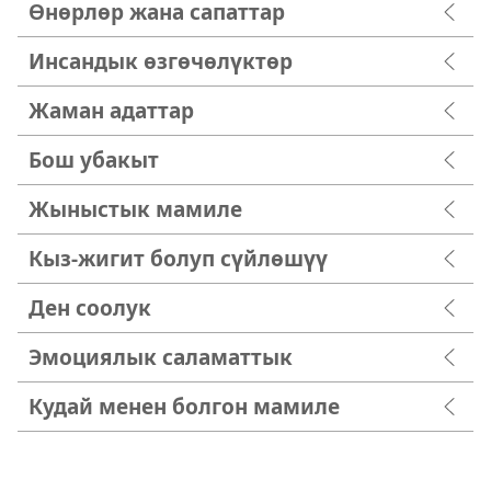
Өнөрлөр жана сапаттар
Инсандык өзгөчөлүктөр
Жаман адаттар
Бош убакыт
Жыныстык мамиле
Кыз-жигит болуп сүйлөшүү
Ден соолук
Эмоциялык саламаттык
Кудай менен болгон мамиле