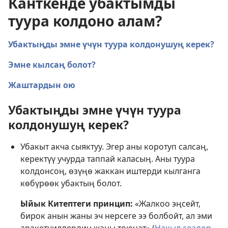
Канткенде убактымды
туура колдоно алам?
Убактыңды эмне үчүн туура колдонушуң керек?
Эмне кылсаң болот?
Жаштардын ою
Убактыңды эмне үчүн туура
колдонушуң керек?
Убакыт акча сыяктуу. Эгер аны коротуп салсаң,
керектүү учурда таппай каласың. Аны туура
колдонсоң, өзүңө жаккан иштерди кылганга
көбүрөөк убактың болот.
Ыйык Китептеги принцип:
«Жалкоо эңсейт,
бирок анын жаны эч нерсеге ээ болбойт, ал эми