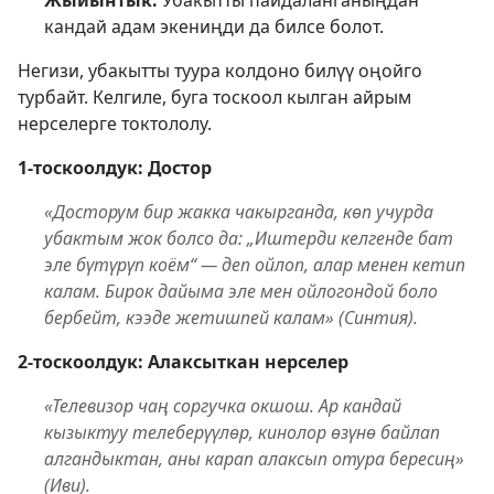
Жыйынтык.
Убакытты пайдаланганыңдан
кандай адам экениңди да билсе болот.
Негизи, убакытты туура колдоно билүү оңойго
турбайт. Келгиле, буга тоскоол кылган айрым
нерселерге токтололу.
1-тоскоолдук: Достор
«Досторум бир жакка чакырганда, көп учурда
убактым жок болсо да: „Иштерди келгенде бат
эле бүтүрүп коём“ — деп ойлоп, алар менен кетип
калам. Бирок дайыма эле мен ойлогондой боло
бербейт, кээде жетишпей калам» (Синтия).
2-тоскоолдук: Алаксыткан нерселер
«Телевизор чаң соргучка окшош. Ар кандай
кызыктуу телеберүүлөр, кинолор өзүнө байлап
алгандыктан, аны карап алаксып отура бересиң»
(Иви).