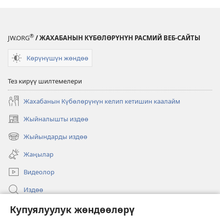
®
JW.ORG
/ ЖАХАБАНЫН КҮБӨЛӨРҮНҮН РАСМИЙ ВЕБ-САЙТЫ
Көрүнүшүн жөндөө
Тез кирүү шилтемелери
Жахабанын Күбөлөрүнүн келип кетишин каалайм
Жыйналышты издөө
(жаңы
терезе
Жыйындарды издөө
(жаңы
ачат)
терезе
Жаңылар
ачат)
Видеолор
Издөө
Бийлик өкүлдөрү үчүн маалымат
Купуялуулук жөндөөлөрү