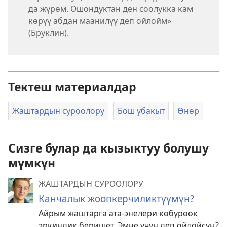
да жүрөм. Ошондуктан ден соолукка кам
көрүү абдан маанилүү деп ойлойм»
(Бруклин).
Тектеш материалдар
Жаштардын суроолору
Бош убакыт
Өнөр
Сизге булар да кызыктуу болушу
мүмкүн
ЖАШТАРДЫН СУРООЛОРУ
Канчалык жоопкерчиликтүүмүн?
Айрым жаштарга ата-энелери көбүрөөк
эркиндик беришет. Эмне үчүн деп ойлойсуң?