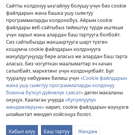
Жардам
Сайтты колдонуу ыңгайлуу болушу үчүн биз cookie
файлдарын жана башка ушу сыяктуу
Тартуулар
программаларды колдонобуз. Айрым cookie
(жаңы
терезе
файлдары веб-сайтыбыз тийиштүү түрдө иштеши
ачат)
үчүн зарыл жана алардан баш тартууга болбойт.
ОНЛАЙН КИТЕПКАНА
(жаңы
Сиз сайтыбызды жакшыртууга шарт түзгөн
терезе
®
JW Hub
кошумча cookie файлдарын колдонууга
ачат)
(жаңы
макулдугуңузду бере аласыз же алардан баш тарта
терезе
®
JW Library
ачат)
аласыз. Биз чогулткан маалыматтар эч качан
сатылбайт, маркетинг үчүн колдонулбайт. Бул
Watchtower Library
тууралуу көбүрөөк билиш үчүн
«Cookie файлдарын
жана ушу сыяктуу программаларды колдонуу
боюнча бүткүл дүйнөлүк саясат»
деген макаланы
окуңуз. Каалаган учурда
«Купуялуулук
жөндөөлөрүнө»
кирип, cookie файлдарын өзүңүзгө
Copyright
© 2026 Watch Tower Bible and Tract Society of Pennsylvania.
КОЛДОНУУ ШАРТТАРЫ
|
КУПУЯЛУУЛУК САЯСАТЫ
|
КУПУЯЛУУЛУК
ылайыктап жөндөп койсоңуз болот.
ЖӨНДӨӨЛӨРҮ
Кабыл алуу
Баш тартуу
Жөндөө