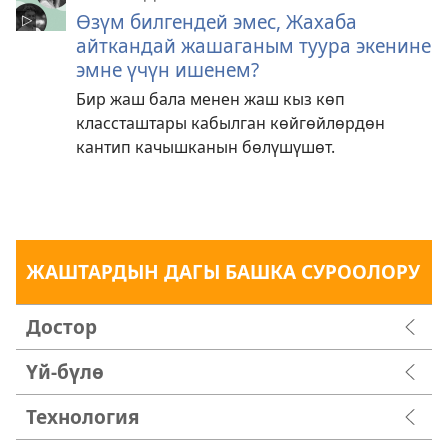
Өзүм билгендей эмес, Жахаба
айткандай жашаганым туура экенине
эмне үчүн ишенем?
Бир жаш бала менен жаш кыз көп
классташтары кабылган көйгөйлөрдөн
кантип качышканын бөлүшүшөт.
ЖАШТАРДЫН ДАГЫ БАШКА СУРООЛОРУ
Достор
Үй-бүлө
Технология