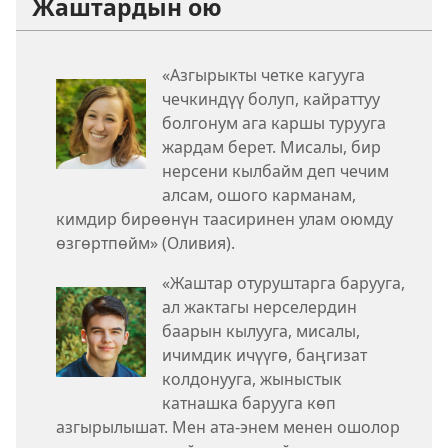
Жаштардын ою
«Азгырыкты четке кагууга
чечкиндүү болуп, кайраттуу
болгонум ага каршы турууга
жардам берет. Мисалы, бир
нерсени кылбайм деп чечим
алсам, ошого карманам,
кимдир бирөөнүн таасиринен улам оюмду
өзгөртпөйм» (Оливия).
«Жаштар отуруштарга барууга,
ал жактагы нерселердин
баарын кылууга, мисалы,
ичимдик ичүүгө, баңгизат
колдонууга, жыныстык
катнашка барууга көп
азгырылышат. Мен ата-энем менен ошолор