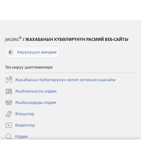
®
JW.ORG
/ ЖАХАБАНЫН КҮБӨЛӨРҮНҮН РАСМИЙ ВЕБ-САЙТЫ
Көрүнүшүн жөндөө
Тез кирүү шилтемелери
Жахабанын Күбөлөрүнүн келип кетишин каалайм
Жыйналышты издөө
(жаңы
терезе
Жыйындарды издөө
(жаңы
ачат)
терезе
Жаңылар
ачат)
Видеолор
Издөө