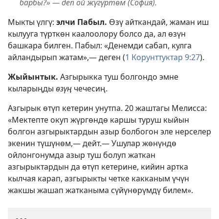
барбы?» — деп ой жүгүртөм (София).
Мыкты үлгү:
элчи Пабыл.
Өзү айткандай, жаман иш
кылууга түрткөн каалоолору болсо да, ал өзүн
башкара билген. Пабыл: «Денемди сабап, кулга
айландырып жатам»,— деген (
1 Корунттуктар 9:27
).
Жыйынтык.
Азгырыкка туш болгондо эмне
кыларыңды
өзүң
чечесиң.
Азгырык өтүп кетерин унутпа. 20 жаштагы Мелисса:
«Мектепте окуп жүргөндө каршы туруш кыйын
болгон азгырыктардын азыр болбогон эле нерселер
экенин түшүнөм,— дейт.— Ушулар жөнүндө
ойлонгонумда азыр туш болуп жаткан
азгырыктардын да өтүп кетерине, кийин артка
кылчая карап, азгырыкты четке какканым үчүн
жакшы жашап жатканыма сүйүнөрүмдү билем».