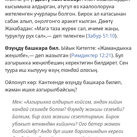
кысымына алдырган, атүгүл өз каалоолоруна
жетеленген учурлары болгон. Бирок ал катасынан
сабак алып, оңолгонго аракет кылган. Дөөтү
Жахабадан: «Мага таза жүрөк сал, ичиме жаңы,
туруктуу рух сал»,— деп тиленген (
Забур 51:10
).
Өзүңдү башкара бил.
Ыйык Китепте: «Жамандыкка
жеңилбе
»,— деп жазылган (
Римдиктер 12:21
). Бул
азгырыкка жеңилбешиң керектигин билдирет. Сен
туура иш кылууну өзүң
тандай аласың
.
Ойлонуп көр: Канткенде өзүңдү башкара билип,
жаман ишке азгырылбайсың?
Мен: «Азгырыкка алдырып койсом, андан кийин
кандай сезимде болом? Өзүмдү жакшы сеземби?
Балким, бир азга жакшы сезеттирмин. Бирок
убакыт өткөндөн кийинчи? Ого бетер жаман
болбоймбу? Анда бул ишке барганымдын кереги