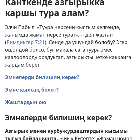
Канткенде азгырыкка
каршы тура алам?
Элчи Пабыл: «Туура нерсени кылгым келгенде,
жанымда жаман нерсе турат»,— деп жазган
(
Римдиктер 7:21
). Сенде да ушундай болобу? Эгер
ошондой болсо, бул макала сага туура эмес
каалоолорду ооздуктап, азгырыкты четке какканга
жардам берет.
Эмнелерди билишиң керек?
Эмне кылсаң болот?
Жаштардын ою
Эмнелерди билишиң керек?
Азгырык менен курбу-курдаштардын кысымы
тыгыз байланышта.
Ыйык Китепте: «Жаман чөйрө