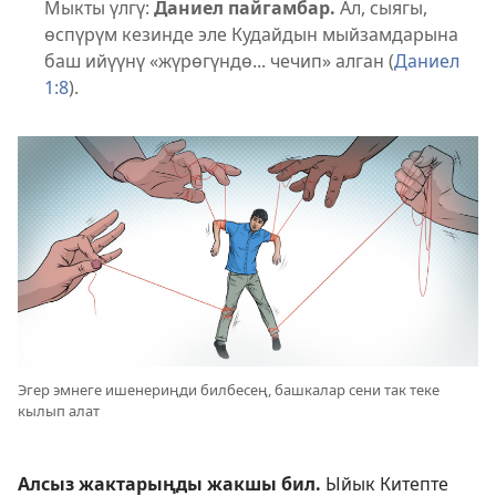
Мыкты үлгү:
Даниел пайгамбар.
Ал, сыягы,
өспүрүм кезинде эле Кудайдын мыйзамдарына
баш ийүүнү «жүрөгүндө... чечип» алган (
Даниел
1:8
).
Эгер эмнеге ишенериңди билбесең, башкалар сени так теке
кылып алат
Алсыз жактарыңды жакшы бил.
Ыйык Китепте