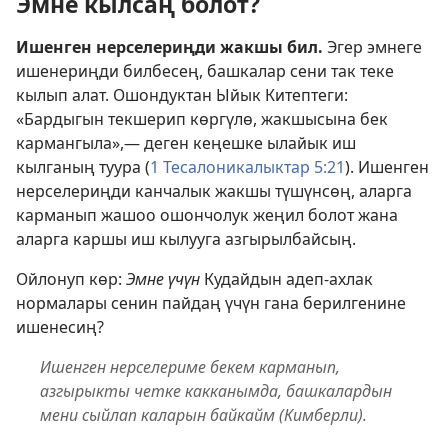
Эмне кылсаң болот?
Ишенген нерселериңди жакшы бил.
Эгер эмнеге
ишенериңди билбесең, башкалар сени так теке
кылып алат. Ошондуктан Ыйык Китептеги:
«Бардыгын текшерип көргүлө, жакшысына бек
кармангыла»,— деген кеңешке ылайык иш
кылганың туура (
1 Тесалоникалыктар 5:21
). Ишенген
нерселериңди канчалык жакшы түшүнсөң, аларга
карманып жашоо ошончолук жеңил болот жана
аларга каршы иш кылууга азгырылбайсың.
Ойлонуп көр:
Эмне үчүн
Кудайдын адеп-ахлак
нормалары сенин пайдаң үчүн гана берилгенине
ишенесиң?
Ишенген нерселериме бекем карманып,
азгырыкты четке какканымда, башкалардын
мени сыйлап каларын байкайм (Кимберли).