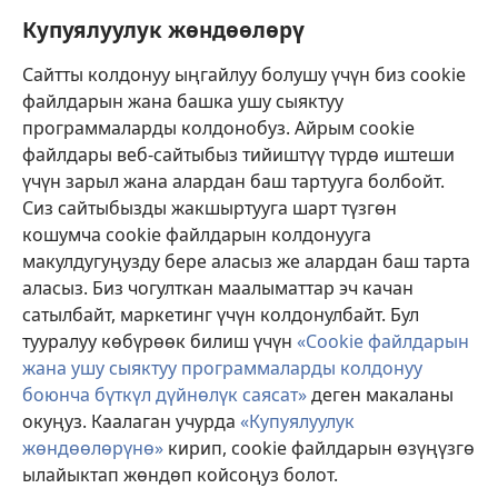
Бийлик өкүлдөрү үчүн маалымат
Купуялуулук жөндөөлөрү
Жардам
Сайтты колдонуу ыңгайлуу болушу үчүн биз cookie
файлдарын жана башка ушу сыяктуу
Тартуулар
программаларды колдонобуз. Айрым cookie
(жаңы
терезе
файлдары веб-сайтыбыз тийиштүү түрдө иштеши
ачат)
үчүн зарыл жана алардан баш тартууга болбойт.
ОНЛАЙН КИТЕПКАНА
(жаңы
Сиз сайтыбызды жакшыртууга шарт түзгөн
терезе
®
JW Hub
кошумча cookie файлдарын колдонууга
ачат)
(жаңы
макулдугуңузду бере аласыз же алардан баш тарта
терезе
®
JW Library
ачат)
аласыз. Биз чогулткан маалыматтар эч качан
сатылбайт, маркетинг үчүн колдонулбайт. Бул
Watchtower Library
тууралуу көбүрөөк билиш үчүн
«Cookie файлдарын
жана ушу сыяктуу программаларды колдонуу
боюнча бүткүл дүйнөлүк саясат»
деген макаланы
окуңуз. Каалаган учурда
«Купуялуулук
жөндөөлөрүнө»
кирип, cookie файлдарын өзүңүзгө
Copyright
© 2026 Watch Tower Bible and Tract Society of Pennsylvania.
КОЛДОНУУ ШАРТТАРЫ
|
КУПУЯЛУУЛУК САЯСАТЫ
|
КУПУЯЛУУЛУК
ылайыктап жөндөп койсоңуз болот.
ЖӨНДӨӨЛӨРҮ