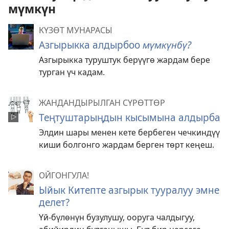
мүмкүн
КҮЗӨТ МУНАРАСЫ
Азгырыкка алдырбоо
мүмкүнбү?
Азгырыкка туруштук берүүгө жардам бере
турган үч кадам.
ЖАНДАНДЫРЫЛГАН СҮРӨТТӨР
Теңтуштарыңдын кысымына алдырба
Элдин шары менен кете бербеген чечкиндүү
киши болгонго жардам берген төрт кеңеш.
ОЙГОНГУЛА!
Ыйык Китепте азгырык тууралуу эмне
делет?
Үй-бүлөнүн бузулушу, ооруга чалдыгуу,