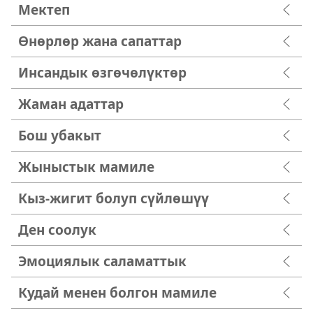
Мектеп
Өнөрлөр жана сапаттар
Инсандык өзгөчөлүктөр
Жаман адаттар
Бош убакыт
Жыныстык мамиле
Кыз-жигит болуп сүйлөшүү
Ден соолук
Эмоциялык саламаттык
Кудай менен болгон мамиле