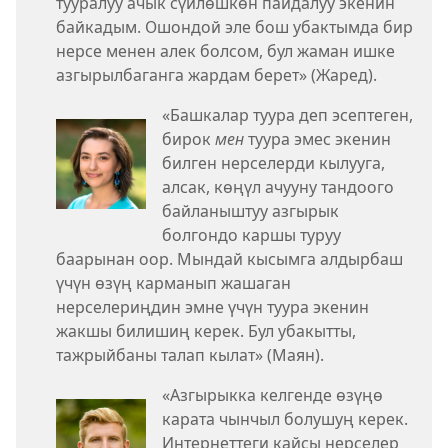
тууралуу ачык сүйлөшкөн пайдалуу экенин
байкадым. Ошондой эле бош убактымда бир
нерсе менен алек болсом, бул жаман ишке
азгырылбаганга жардам берет» (Жаред).
«Башкалар туура деп эсептеген,
бирок
мен
туура эмес экенин
билген нерселерди кылууга,
алсак, көңүл ачууну тандоого
байланыштуу азгырык
болгондо каршы туруу
баарынан оор. Мындай кысымга алдырбаш
үчүн өзүң карманып жашаган
нерселериңдин эмне үчүн туура экенин
жакшы билишиң керек. Бул убакытты,
тажрыйбаны талап кылат» (Маян).
«Азгырыкка келгенде өзүңө
карата чынчыл болушуң керек.
Интернеттеги кайсы нерселер