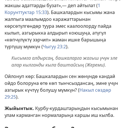
жакшы адаттарды бузат»,— деп айтылат (
1
Корунттуктар 15:33
). Башкалардын кысымы жана
жалпыга маалымдоо каражаттарынан
көрсөтүлгөндөр туура эмес каалоолорду пайда
кылып, азгырыкка алдырып коюшуңа, атүгүл
«көпчүлүктү ээрчип» жаман ишке барышыңа
түртүшү мүмкүн (
Чыгуу 23:2
).
Кысымга алдырсаң, башкаларга жагыш үчүн эле
алар кылганды кыла баштайсың (Жереми).
Ойлонуп көр: Башкалардын сен жөнүндө кандай
ойдо болоруна өтө көп тынчсыздансаң, эмне үчүн
азгырык күчтүү болушу мүмкүн? (
Накыл сөздөр
29:25
).
Жыйынтык.
Курбу-курдаштарыңдын кысымынан
улам карманган нормаларыңа каршы иш кылба.