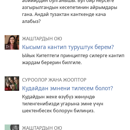
абийирдин булганышы. Бул бир нерсеге
азгырылгандын кесепетинин айрымдары
гана. Андай тузактан канткенде кача
алабыз?
ЖАШТАРДЫН ОЮ
Кысымга кантип туруштук берем?
Ыйык Китептеги принциптер силерге кантип
жардам берерин билгиле.
СУРООЛОР ЖАНА ЖООПТОР
Кудайдан эмнени тилесем болот?
Кудайдын жеке өзүбүз жөнүндө
тиленгенибизди угарына эмне үчүн
шектенбесек болорун билиңиз.
ЖАШТАРДЫН ОЮ