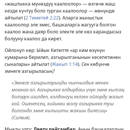
«жаштыкка мүнөздүү каалоолор» — өзгөчө жаш
кезде күчтүү боло турган каалоолор — жөнүндө
айтылат (
2 Тиметей 2:22
). Аларга жыныстык
каалоолор эле эмес, башкаларга жагууга болгон
каалоо жана даяр боло электе эле көз карандысыз
болууну каалоо да кирет.
Ойлонуп көр: Ыйык Китепте «ар ким өзүнүн
кумарына берилип, азгырылганынын кесепетинен
сыналары» айтылат (
Жакып 1:14
).
Сен
көбүнчө
эмнеге азгырыласың?
«Эмнеге азгырыларыңды чынчылдык менен
моюнга ал. Азгырыкка алдырбаш үчүн эмне кылсаң
болорун изилдеп, колдонгуң келген ойлорду жазып
кой. Ошентсең, кийинки жолу азгырыкка туш
болгондо эмне кылышты жакшы билесиң»
(Силвия).
Мыкты үлгү:
Дөөтү пайгамбар.
Анын башкалардын