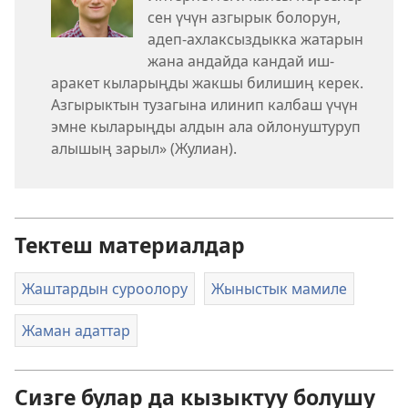
сен үчүн азгырык болорун,
адеп-ахлаксыздыкка жатарын
жана андайда кандай иш-
аракет кыларыңды жакшы билишиң керек.
Азгырыктын тузагына илинип калбаш үчүн
эмне кыларыңды алдын ала ойлонуштуруп
алышың зарыл» (Жулиан).
Тектеш материалдар
Жаштардын суроолору
Жыныстык мамиле
Жаман адаттар
Сизге булар да кызыктуу болушу