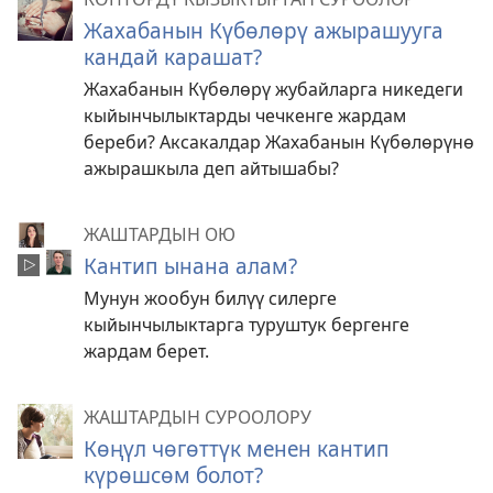
Жахабанын Күбөлөрү ажырашууга
кандай карашат?
Жахабанын Күбөлөрү жубайларга никедеги
кыйынчылыктарды чечкенге жардам
береби? Аксакалдар Жахабанын Күбөлөрүнө
ажырашкыла деп айтышабы?
ЖАШТАРДЫН ОЮ
Кантип ынана алам?
Мунун жообун билүү силерге
кыйынчылыктарга туруштук бергенге
жардам берет.
ЖАШТАРДЫН СУРООЛОРУ
Көңүл чөгөттүк менен кантип
күрөшсөм болот?