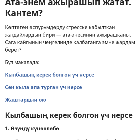
Ата-энем ажырашып жатат.
Кантем?
Көптөгөн өспүрүмдөрдү стресске кабылткан
жагдайлардын бири — ата-энесинин ажырашканы.
Сага кайгынын чеңгелинде калбаганга эмне жардам
берет?
Бул макалада:
Кылбашың керек болгон үч нерсе
Сен кыла ала турган үч нерсе
Жаштардын ою
Кылбашың керек болгон үч нерсе
1. Өзүңдү күнөөлөбө