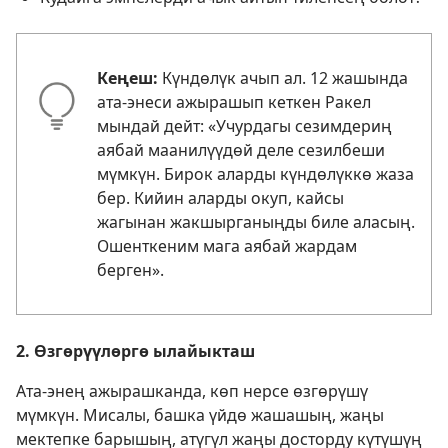
Кеңеш:
Күндөлүк ачып ал. 12 жашында
ата-энеси ажырашып кеткен Ракел
мындай дейт: «Учурдагы сезимдериң
аябай маанилүүдөй деле сезилбеши
мүмкүн. Бирок аларды күндөлүккө жаза
бер. Кийин аларды окуп, кайсы
жагынан жакшырганыңды биле аласың.
Ошенткеним мага аябай жардам
берген».
2. Өзгөрүүлөргө ылайыкташ
Ата-энең ажырашканда, көп нерсе өзгөрүшү
мүмкүн. Мисалы, башка үйдө жашашың, жаңы
мектепке барышың, атүгүл жаңы досторду күтүшүң