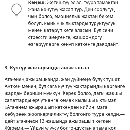
Кеңеш:
Жетиштүү эс ал, туура тамактан
жана көнүгүү жасап тур. Ден соолугуң
чың болсо, эмоциялык жактан бекем
болуп, кыйынчылыктарды туруктуулук
менен көтөрүп кете аласың. Бул сени
стрессти жеңгенге, жашооңдогу
өзгөрүүлөргө көнүп кеткенге даярдайт.
3. Күчтүү жактарыңды аныктап ал
Ата-энең ажырашканда, жан дүйнөңө бүлүк түшөт.
Анткен менен, бул сага күчтүү жактарыңды көргөнгө
жардам бериши мүмкүн. Керек болсо, дагы жакшы
сапаттарды өрчүткөнгө көмөк кылышы ыктымал.
«Ата-энем ажырашып кеткенден кийин, мага
көбүрөөк жоопкерчиликтүү болгонго туура келди,—
дейт ата-энеси 13 жашында ажырашып кеткен
Жереми.— Үйдүн улуусу болгондуктан апама кол