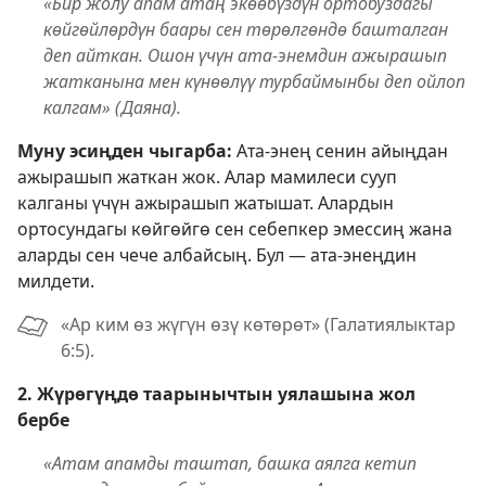
«Бир жолу апам атаң экөөбүздүн ортобуздагы
көйгөйлөрдүн баары сен төрөлгөндө башталган
деп айткан. Ошон үчүн ата-энемдин ажырашып
жатканына мен күнөөлүү турбаймынбы деп ойлоп
калгам» (Даяна).
Муну эсиңден чыгарба:
Ата-энең сенин айыңдан
ажырашып жаткан жок. Алар мамилеси сууп
калганы үчүн ажырашып жатышат. Алардын
ортосундагы көйгөйгө сен себепкер эмессиң жана
аларды сен чече албайсың. Бул — ата-энеңдин
милдети.
«Ар ким өз жүгүн өзү көтөрөт» (Галатиялыктар
6:5).
2. Жүрөгүңдө таарынычтын уялашына жол
бербе
«Атам апамды таштап, башка аялга кетип