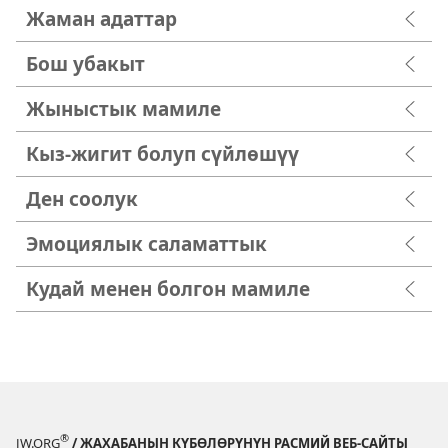
Жаман адаттар
Бош убакыт
Жыныстык мамиле
Кыз-жигит болуп сүйлөшүү
Ден соолук
Эмоциялык саламаттык
Кудай менен болгон мамиле
®
JW.ORG
/ ЖАХАБАНЫН КҮБӨЛӨРҮНҮН РАСМИЙ ВЕБ-САЙТЫ