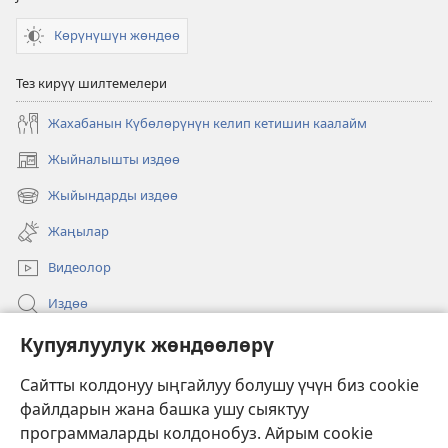
Көрүнүшүн жөндөө
Тез кирүү шилтемелери
Жахабанын Күбөлөрүнүн келип кетишин каалайм
Жыйналышты издөө
(жаңы
терезе
Жыйындарды издөө
(жаңы
ачат)
терезе
Жаңылар
ачат)
Видеолор
Издөө
Бийлик өкүлдөрү үчүн маалымат
Купуялуулук жөндөөлөрү
Жардам
Сайтты колдонуу ыңгайлуу болушу үчүн биз cookie
файлдарын жана башка ушу сыяктуу
Тартуулар
программаларды колдонобуз. Айрым cookie
(жаңы