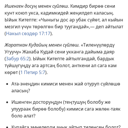
Ишенген досуң менен сүйлөш
. Кимдир бирөө сени
кунт коюп укса, кадимкидей жеңилдеп каласың.
Ыйык Китепте: «Чыныгы дос ар убак сүйөт, ал кыйын
мезгил үчүн төрөлгөн бир туугандай»,— деп айтылат
(
Накыл сөздөр 17:17
).
Жараткан Кудайың менен сүйлөш.
«Тиленүүлөрдү
Угуучу» Жахаба Кудай сени укканга дайыма даяр
(
Забур 65:2
). Ыйык Китепте айтылгандай, бардык
түйшүгүңдү ага артсаң болот, анткени ал сага кам
көрөт (
1 Петир 5:7
).
Ата-энеңдин кимиси менен жай отуруп сүйлөшө
аласың?
Ишенген досторуңдун (теңтушуң болобу же
улуураак бирөө болобу) кимиси сага жөлөк-таяк
боло алат?
Кудайга эмнелерди ачык айтып тиленсең болот?