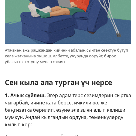
Ата-энең ажырашкандан кийинки абалың сынган сөөктүн бүтүп
келе жатканына окшош. Албетте, учурунда ооруйт, бирок
убакыттын өтүшү менен сакаят
Сен кыла ала турган үч нерсе
1. Ачык сүйлөш.
Эгер адам терс сезимдерин сыртка
чыгарбай, ичине ката берсе, ичкиликке же
баңгизатка берилип, өзүнө эле зыян алып келиши
мүмкүн. Андай кылгандын ордуна, төмөнкүлөрдү
кылып көр: