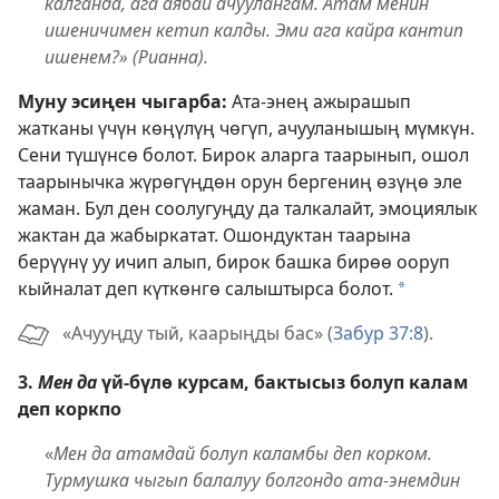
калганда, ага аябай ачуулангам. Атам менин
ишеничимен кетип калды. Эми ага кайра кантип
ишенем?» (Рианна).
Муну эсиңен чыгарба:
Ата-энең ажырашып
жатканы үчүн көңүлүң чөгүп, ачууланышың мүмкүн.
Сени түшүнсө болот. Бирок аларга таарынып, ошол
таарынычка жүрөгүңдөн орун бергениң өзүңө эле
жаман. Бул ден соолугуңду да талкалайт, эмоциялык
жактан да жабыркатат. Ошондуктан таарына
берүүнү уу ичип алып, бирок башка бирөө ооруп
кыйналат деп күткөнгө салыштырса болот.
a
«Ачууңду тый, каарыңды бас» (
Забур 37:8
).
3.
Мен да
үй-бүлө курсам, бактысыз болуп калам
деп коркпо
«
Мен да атамдай болуп каламбы деп корком.
Турмушка чыгып балалуу болгондо ата-энемдин