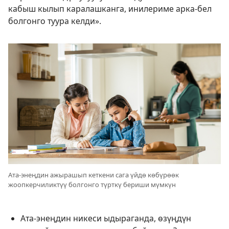
кабыш кылып каралашканга, инилериме арка-бел
болгонго туура келди».
Ата-энеңдин ажырашып кеткени сага үйдө көбүрөөк
жоопкерчиликтүү болгонго түрткү бериши мүмкүн
Ата-энеңдин никеси ыдыраганда, өзүңдүн