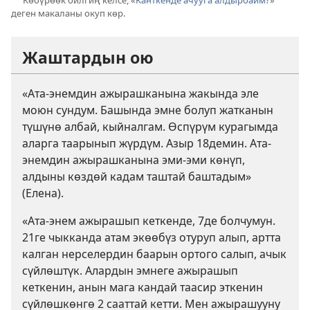
Көбүрөөк билгиң келсе, «
Канткенде ачууга алдырбайм?
»
a
деген макаланы окуп көр.
Жаштардын ою
«Ата-энемдин ажырашканына жакында эле
моюн сундум. Башында эмне болуп жатканын
түшүнө албай, кыйналгам. Өспүрүм курагымда
аларга таарынып жүрдүм. Азыр 18демин. Ата-
энемдин ажырашканына эми-эми көнүп,
алдыны көздөй кадам таштай баштадым»
(Елена).
«Ата-энем ажырашып кеткенде, 7де болчумун.
21ге чыкканда атам экөөбүз отуруп алып, артта
калган нерселердин баарын ортого салып, ачык
сүйлөштүк. Алардын эмнеге ажырашып
кеткенин, анын мага кандай таасир эткенин
сүйлөшкөнгө 2 сааттай кетти. Мен ажырашууну