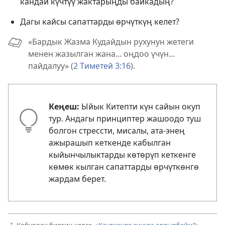
кандай күчтүү жактарыңды байкадың?
Дагы кайсы сапаттарды өрчүткүң келет?
«Бардык Жазма Кудайдын рухунун жетеги
менен жазылган жана... оңдоо үчүн...
пайдалуу» (
2 Тиметей 3:16
).
Кеңеш:
Ыйык Китепти күн сайын окуп
тур. Андагы принциптер жашоодо туш
болгон стрессти, мисалы, ата-энең
ажырашып кеткенде кабылган
кыйынчылыктарды көтөрүп кеткенге
көмөк кылган сапаттарды өрчүткөнгө
жардам берет.