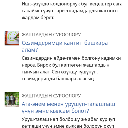
Иш жүзүндө колдонорлук бул кеңештер сага
сакайыш үчүн зарыл кадамдарды жасоого
жардам берет.
ЖАШТАРДЫН СУРООЛОРУ
Сезимдеримди кантип башкара
алам?
Сезимдердин өйдө-төмөн болгону кадимки
нерсе. Бирок бул көптөгөн жаштардын
тынчын алат. Сен өзүңдү түшүнүп,
сезимдериңди башкара аласың.
ЖАШТАРДЫН СУРООЛОРУ
Ата-энем менен урушуп-талашпаш
үчүн эмне кылсам болот?
Уруш-талаш көп болбошу же абал курчуп
кетпеши үчүн эмне кылсаң болорун окуп