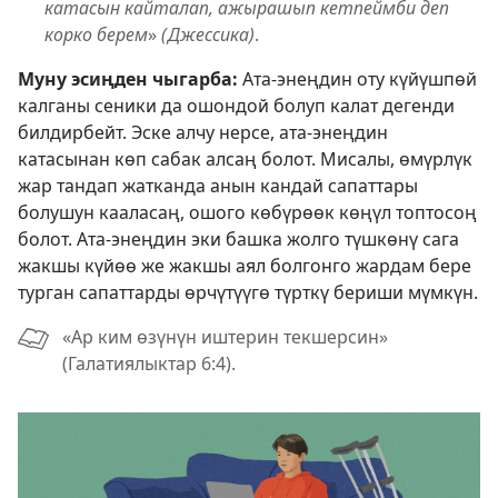
катасын кайталап, ажырашып кетпеймби деп
корко берем
»
(Джессика)
.
Муну эсиңден чыгарба:
Ата-энеңдин оту күйүшпөй
калганы сеники да ошондой болуп калат дегенди
билдирбейт. Эске алчу нерсе, ата-энеңдин
катасынан көп сабак алсаң болот. Мисалы, өмүрлүк
жар тандап жатканда анын кандай сапаттары
болушун кааласаң, ошого көбүрөөк көңүл топтосоң
болот. Ата-энеңдин эки башка жолго түшкөнү сага
жакшы күйөө же жакшы аял болгонго жардам бере
турган сапаттарды өрчүтүүгө түрткү бериши мүмкүн.
«Ар ким өзүнүн иштерин текшерсин»
(Галатиялыктар 6:4).