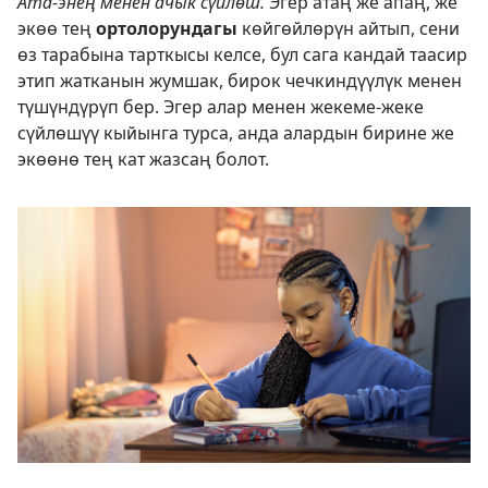
Ата-энең менен ачык сүйлөш.
Эгер атаң же апаң, же
экөө тең
ортолорундагы
көйгөйлөрүн айтып, сени
өз тарабына тарткысы келсе, бул сага кандай таасир
этип жатканын жумшак, бирок чечкиндүүлүк менен
түшүндүрүп бер. Эгер алар менен жекеме-жеке
сүйлөшүү кыйынга турса, анда алардын бирине же
экөөнө тең кат жазсаң болот.