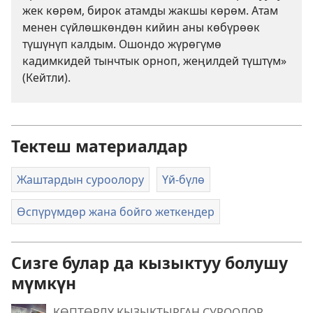
жек көрөм, бирок атамды жакшы көрөм. Атам
менен сүйлөшкөндөн кийин аны көбүрөөк
түшүнүп калдым. Ошондо жүрөгүмө
кадимкидей тынчтык орноп, жеңилдей түштүм»
(Кейтли).
Тектеш материалдар
Жаштардын суроолору
Үй-бүлө
Өспүрүмдөр жана бойго жеткендер
Сизге булар да кызыктуу болушу
мүмкүн
КӨПТӨРДҮ КЫЗЫКТЫРГАН СУРООЛОР