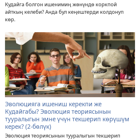
Кудайга болгон ишенимиң жөнүндө коркпой
айткың келеби? Анда бул кеңештерди колдонуп
көр.
Эволюцияга ишениш керекпи же
Кудайгабы? Эволюция теориясынын
тууралыгын эмне үчүн текшерип көрүшүм
керек? (2-бөлүк)
Эволюция теориясынын тууралыгын текшерип