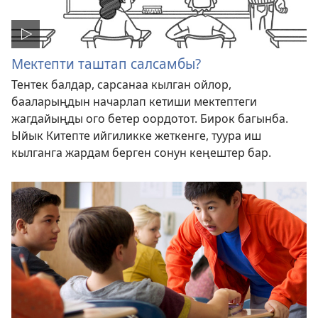
Мектепти таштап салсамбы?
Тентек балдар, сарсанаа кылган ойлор,
бааларыңдын начарлап кетиши мектептеги
жагдайыңды ого бетер оордотот. Бирок багынба.
Ыйык Китепте ийгиликке жеткенге, туура иш
кылганга жардам берген сонун кеңештер бар.