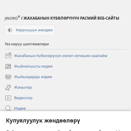
®
JW.ORG
/ ЖАХАБАНЫН КҮБӨЛӨРҮНҮН РАСМИЙ ВЕБ-САЙТЫ
Көрүнүшүн жөндөө
Тез кирүү шилтемелери
Жахабанын Күбөлөрүнүн келип кетишин каалайм
Жыйналышты издөө
(жаңы
терезе
Жыйындарды издөө
(жаңы
ачат)
терезе
Жаңылар
ачат)
Видеолор
Издөө
Бийлик өкүлдөрү үчүн маалымат
Купуялуулук жөндөөлөрү
Жардам