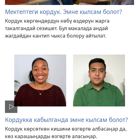
Мектептеги кордук. Эмне кылсам болот?
Кордук көргөндөрдүн көбү өздөрүн жарга
такалгандай сезишет. Бул макалада андай
жагдайдан кантип чыкса болору айтылат.
Кордукка кабылганда эмне кылсам болот?
Кордук көрсөткөн кишини өзгөртө албасаңар да,
көз карашыңарды өзгөртө аласыңар.