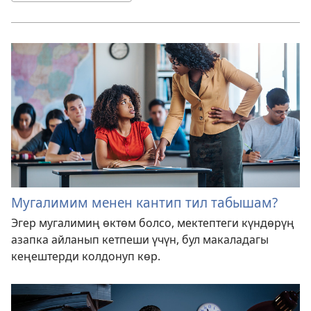
Мугалимим менен кантип тил табышам?
Эгер мугалимиң өктөм болсо, мектептеги күндөрүң
азапка айланып кетпеши үчүн, бул макаладагы
кеңештерди колдонуп көр.