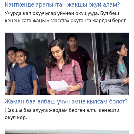
Канткенде аралыктан жакшы окуй алам?
Учурда көп окуучулар үйүнөн окушууда. Бул беш
кеңеш сага жаңы «класста» окуганга жардам берет.
Жаман баа албаш үчүн эмне кылсам болот?
Жакшы баа алууга жардам берген алты кеңешти
окуп көр.