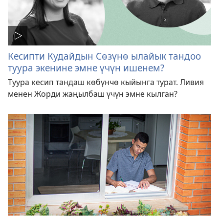
Кесипти Кудайдын Сөзүнө ылайык тандоо
туура экенине эмне үчүн ишенем?
Туура кесип тандаш көбүнчө кыйынга турат. Ливия
менен Жорди жаңылбаш үчүн эмне кылган?