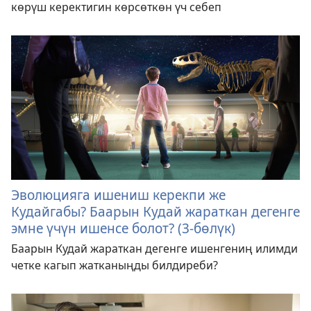
көрүш керектигин көрсөткөн үч себеп
Эволюцияга ишениш керекпи же
Кудайгабы? Баарын Кудай жараткан дегенге
эмне үчүн ишенсе болот? (3-бөлүк)
Баарын Кудай жараткан дегенге ишенгениң илимди
четке кагып жатканыңды билдиреби?