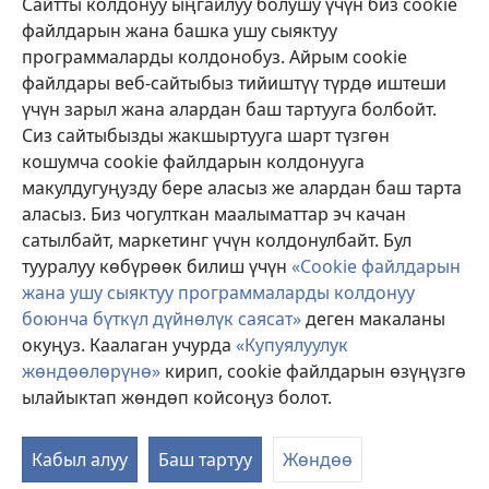
Сайтты колдонуу ыңгайлуу болушу үчүн биз cookie
файлдарын жана башка ушу сыяктуу
Тартуулар
программаларды колдонобуз. Айрым cookie
(жаңы
терезе
файлдары веб-сайтыбыз тийиштүү түрдө иштеши
ачат)
үчүн зарыл жана алардан баш тартууга болбойт.
ОНЛАЙН КИТЕПКАНА
(жаңы
Сиз сайтыбызды жакшыртууга шарт түзгөн
терезе
®
JW Hub
кошумча cookie файлдарын колдонууга
ачат)
(жаңы
макулдугуңузду бере аласыз же алардан баш тарта
терезе
®
JW Library
ачат)
аласыз. Биз чогулткан маалыматтар эч качан
сатылбайт, маркетинг үчүн колдонулбайт. Бул
Watchtower Library
тууралуу көбүрөөк билиш үчүн
«Cookie файлдарын
жана ушу сыяктуу программаларды колдонуу
боюнча бүткүл дүйнөлүк саясат»
деген макаланы
окуңуз. Каалаган учурда
«Купуялуулук
Copyright
© 2026 Watch Tower Bible and Tract Society of Pennsylvania.
жөндөөлөрүнө»
кирип, cookie файлдарын өзүңүзгө
КОЛДОНУУ ШАРТТАРЫ
|
КУПУЯЛУУЛУК САЯСАТЫ
|
КУПУЯЛУУЛУК
ылайыктап жөндөп койсоңуз болот.
ЖӨНДӨӨЛӨРҮ
Кабыл алуу
Баш тартуу
Жөндөө