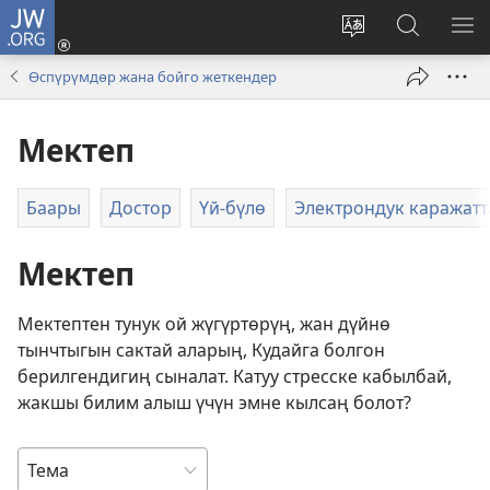
JW.ORG
Кирүү
(жаңы
Башка
JW.ORG
МЕ
терезе
тилди
сайтынан
КӨ
Өспүрүмдөр жана бойго жеткендер
ачат)
тандоо
маалыма
издөө
Мектеп
Баары
Достор
Үй-бүлө
Электрондук каражатт
Мектеп
Мектептен тунук ой жүгүртөрүң, жан дүйнө
тынчтыгын сактай аларың, Кудайга болгон
берилгендигиң сыналат. Катуу стресске кабылбай,
жакшы билим алыш үчүн эмне кылсаң болот?