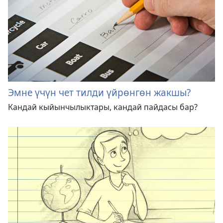
Эмне үчүн чет тилди үйрөнгөн жакшы?
Кандай кыйынчылыктары, кандай пайдасы бар?