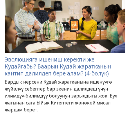
Эволюцияга ишениш керекпи же
Кудайгабы? Баарын Кудай жаратканын
кантип далилдеп бере алам? (4-бөлүк)
Бардык нерсени Кудай жаратканына ишенүүгө
жүйөлүү себептер бар экенин далилдеш үчүн
илимдүү-билимдүү болуунун зарылдыгы жок. Бул
жагынан сага Ыйык Китептеги жөнөкөй мисал
жардам берет.