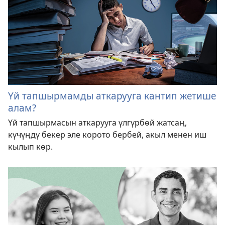
Үй тапшырмамды аткарууга кантип жетише
алам?
Үй тапшырмасын аткарууга үлгүрбөй жатсаң,
күчүңдү бекер эле корото бербей, акыл менен иш
кылып көр.