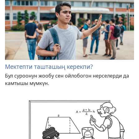
Мектепти ташташың керекпи?
Бул суроонун жообу сен ойлобогон нерселерди да
камтышы мүмкүн.