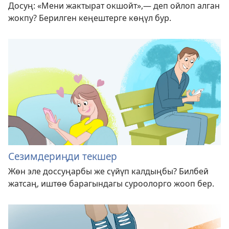
Досуң: «Мени жактырат окшойт»,— деп ойлоп алган
жокпу? Берилген кеңештерге көңүл бур.
Сезимдериңди текшер
Жөн эле доссуңарбы же сүйүп калдыңбы? Билбей
жатсаң, иштөө барагындагы суроолорго жооп бер.