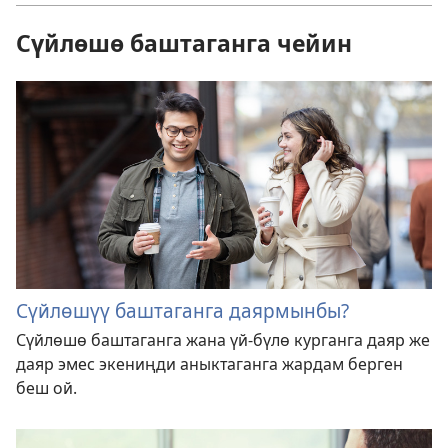
Сүйлөшө баштаганга чейин
Сүйлөшүү баштаганга даярмынбы?
Сүйлөшө баштаганга жана үй-бүлө курганга даяр же
даяр эмес экениңди аныктаганга жардам берген
беш ой.