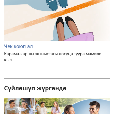
Чек коюп ал
Карама-каршы жыныстагы досуңа туура мамиле
кыл.
Сүйлөшүп жүргөндө