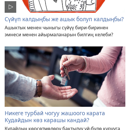
Сүйүп калдыңбы же ашык болуп калдыңбы?
Ашыктык менен чыныгы сүйүү бири-биринен
эмнеси менен айырмаланарын билгиң келеби?
Никеге турбай чогуу жашоого карата
Кудайдын көз карашы кандай?
Кудайдын көрсөтмөлөрү бактылуу үй-бүлө курууга