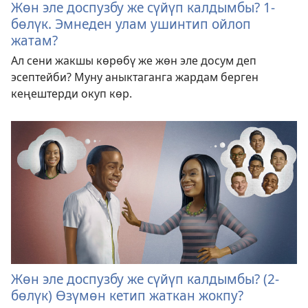
Жөн эле доспузбу же сүйүп калдымбы? 1-
бөлүк. Эмнеден улам ушинтип ойлоп
жатам?
Ал сени жакшы көрөбү же жөн эле досум деп
эсептейби? Муну аныктаганга жардам берген
кеңештерди окуп көр.
Жөн эле доспузбу же сүйүп калдымбы? (2-
бөлүк) Өзүмөн кетип жаткан жокпу?