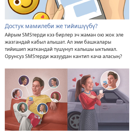
Достук мамилеби же тийишүүбү?
Айрым SMSтерди кээ бирлер эч жаман ою жок эле
жазгандай кабыл алышат. Ал эми башкалары
тийишип жаткандай түшүнүп калышы ыктымал.
Орунсуз SMSтерди жазуудан кантип кача аласың?