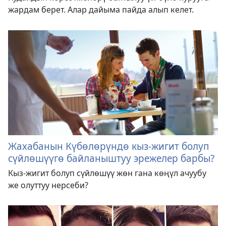
жардам берет. Алар дайыма пайда алып келет.
Жахабанын Күбөлөрүндө кыз-жигит болуп
сүйлөшүүгө байланыштуу эрежелер барбы?
Кыз-жигит болуп сүйлөшүү жөн гана көңүл ачуубу
же олуттуу нерсеби?