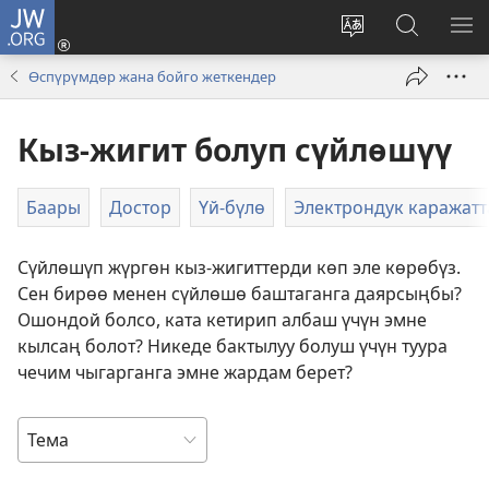
JW.ORG
Кирүү
(жаңы
Башка
JW.ORG
МЕ
терезе
тилди
сайтынан
КӨ
Өспүрүмдөр жана бойго жеткендер
ачат)
тандоо
маалыма
издөө
Кыз-жигит болуп сүйлөшүү
Баары
Достор
Үй-бүлө
Электрондук каражатт
Сүйлөшүп жүргөн кыз-жигиттерди көп эле көрөбүз.
Сен бирөө менен сүйлөшө баштаганга даярсыңбы?
Ошондой болсо, ката кетирип албаш үчүн эмне
кылсаң болот? Никеде бактылуу болуш үчүн туура
чечим чыгарганга эмне жардам берет?