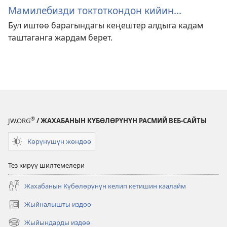
Мамилебизди токтоткондон кийин...
Бул иштөө барагындагы кеңештер алдыга кадам
таштаганга жардам берет.
®
JW.ORG
/ ЖАХАБАНЫН КҮБӨЛӨРҮНҮН РАСМИЙ ВЕБ-САЙТЫ
Көрүнүшүн жөндөө
Тез кирүү шилтемелери
Жахабанын Күбөлөрүнүн келип кетишин каалайм
Жыйналышты издөө
(жаңы
терезе
Жыйындарды издөө
(жаңы