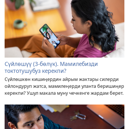
Сүйлөшүү (3-бөлүк). Мамилебизди
токтотушубуз керекпи?
Сүйлөшкөн кишиңердин айрым жактары силерди
ойлондуруп жатса, мамилеңерди уланта беришиңер
керекпи? Ушул макала муну чечкенге жардам берет.