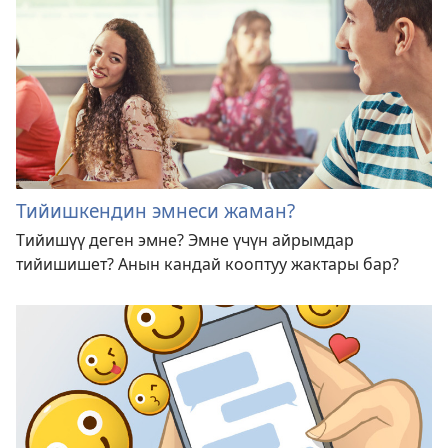
Тийишкендин эмнеси жаман?
Тийишүү деген эмне? Эмне үчүн айрымдар
тийишишет? Анын кандай кооптуу жактары бар?