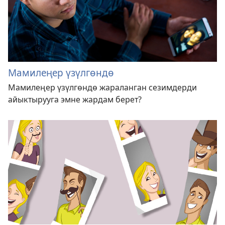
Мамилеңер үзүлгөндө
Мамилеңер үзүлгөндө жараланган сезимдерди
айыктырууга эмне жардам берет?