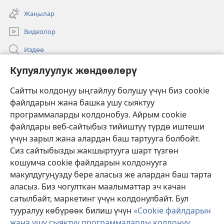
ачат)
терезе
Жаңылар
ачат)
Видеолор
Издөө
Бийлик өкүлдөрү үчүн маалымат
Купуялуулук жөндөөлөрү
Жардам
Сайтты колдонуу ыңгайлуу болушу үчүн биз cookie
файлдарын жана башка ушу сыяктуу
Тартуулар
программаларды колдонобуз. Айрым cookie
(жаңы
терезе
файлдары веб-сайтыбыз тийиштүү түрдө иштеши
ачат)
үчүн зарыл жана алардан баш тартууга болбойт.
ОНЛАЙН КИТЕПКАНА
(жаңы
Сиз сайтыбызды жакшыртууга шарт түзгөн
терезе
®
JW Hub
кошумча cookie файлдарын колдонууга
ачат)
(жаңы
макулдугуңузду бере аласыз же алардан баш тарта
терезе
®
JW Library
ачат)
аласыз. Биз чогулткан маалыматтар эч качан
сатылбайт, маркетинг үчүн колдонулбайт. Бул
Watchtower Library
тууралуу көбүрөөк билиш үчүн
«Cookie файлдарын
жана ушу сыяктуу программаларды колдонуу