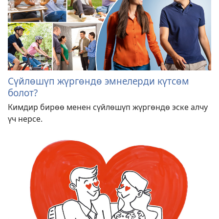
Сүйлөшүп жүргөндө эмнелерди күтсөм
болот?
Кимдир бирөө менен сүйлөшүп жүргөндө эске алчу
үч нерсе.