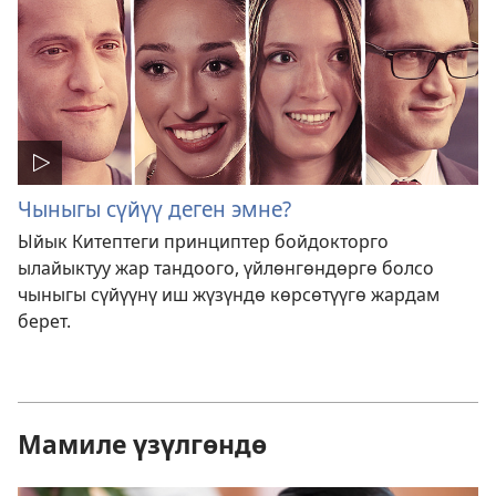
Чыныгы сүйүү деген эмне?
Ыйык Китептеги принциптер бойдокторго
ылайыктуу жар тандоого, үйлөнгөндөргө болсо
чыныгы сүйүүнү иш жүзүндө көрсөтүүгө жардам
берет.
Мамиле үзүлгөндө