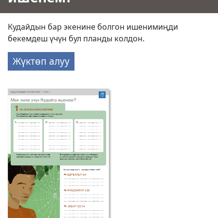
Кудайдын бар экенине болгон ишенимиңди
бекемдеш үчүн бул планды колдон.
Жүктөп алуу