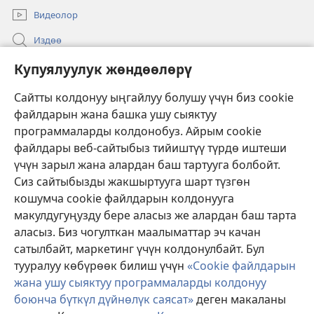
Видеолор
Издөө
Бийлик өкүлдөрү үчүн маалымат
Купуялуулук жөндөөлөрү
Жардам
Сайтты колдонуу ыңгайлуу болушу үчүн биз cookie
файлдарын жана башка ушу сыяктуу
Тартуулар
программаларды колдонобуз. Айрым cookie
(жаңы
терезе
файлдары веб-сайтыбыз тийиштүү түрдө иштеши
ачат)
үчүн зарыл жана алардан баш тартууга болбойт.
ОНЛАЙН КИТЕПКАНА
(жаңы
Сиз сайтыбызды жакшыртууга шарт түзгөн
терезе
®
JW Hub
кошумча cookie файлдарын колдонууга
ачат)
(жаңы
макулдугуңузду бере аласыз же алардан баш тарта
терезе
®
JW Library
ачат)
аласыз. Биз чогулткан маалыматтар эч качан
сатылбайт, маркетинг үчүн колдонулбайт. Бул
Watchtower Library
тууралуу көбүрөөк билиш үчүн
«Cookie файлдарын
жана ушу сыяктуу программаларды колдонуу
боюнча бүткүл дүйнөлүк саясат»
деген макаланы