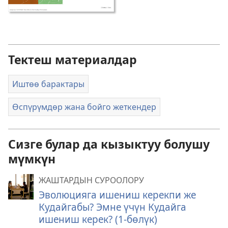
Тектеш материалдар
Иштөө барактары
Өспүрүмдөр жана бойго жеткендер
Сизге булар да кызыктуу болушу
мүмкүн
ЖАШТАРДЫН СУРООЛОРУ
Эволюцияга ишениш керекпи же
Кудайгабы? Эмне үчүн Кудайга
ишениш керек? (1-бөлүк)