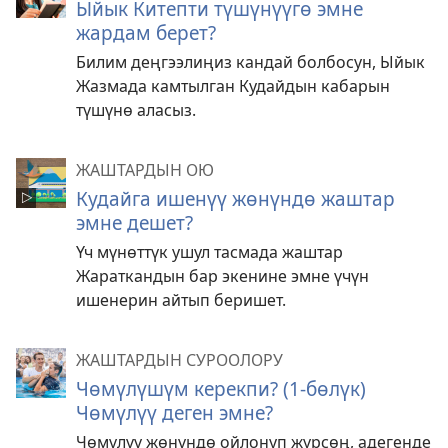
Ыйык Китепти түшүнүүгө эмне
жардам берет?
Билим деңгээлиңиз кандай болбосун, Ыйык
Жазмада камтылган Кудайдын кабарын
түшүнө аласыз.
ЖАШТАРДЫН ОЮ
Кудайга ишенүү жөнүндө жаштар
эмне дешет?
Үч мүнөттүк ушул тасмада жаштар
Жараткандын бар экенине эмне үчүн
ишенерин айтып беришет.
ЖАШТАРДЫН СУРООЛОРУ
Чөмүлүшүм керекпи? (1-бөлүк)
Чөмүлүү деген эмне?
Чөмүлүү жөнүндө ойлонуп жүрсөң, адегенде