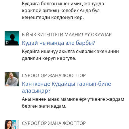
Кудайга болгон ишенимиң жөнүндө
коркпой айткың келеби? Анда бул
кеңештерди колдонуп көр.
ЫЙЫК КИТЕПТЕГИ МААНИЛҮҮ ОКУУЛАР
Кудай чынында эле барбы?
Кудайга ишенүү акылга сыярлык экенинин
далилин көрүп көргүлө.
СУРООЛОР ЖАНА ЖООПТОР
Канткенде Кудайды таанып-биле
аласыңар?
Аны менен ынак мамиле өрчүткөнгө жардам
берген жети кадам.
СУРООЛОР ЖАНА ЖООПТОР