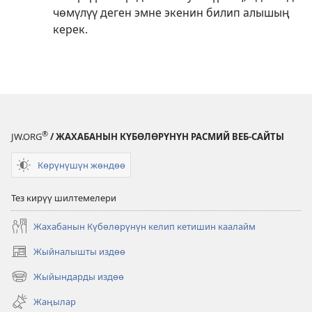
чөмүлүү деген эмне экенин билип алышың
керек.
®
JW.ORG
/ ЖАХАБАНЫН КҮБӨЛӨРҮНҮН РАСМИЙ ВЕБ-САЙТЫ
Көрүнүшүн жөндөө
Тез кирүү шилтемелери
Жахабанын Күбөлөрүнүн келип кетишин каалайм
Жыйналышты издөө
(жаңы
терезе
Жыйындарды издөө
(жаңы
ачат)
терезе
Жаңылар
ачат)