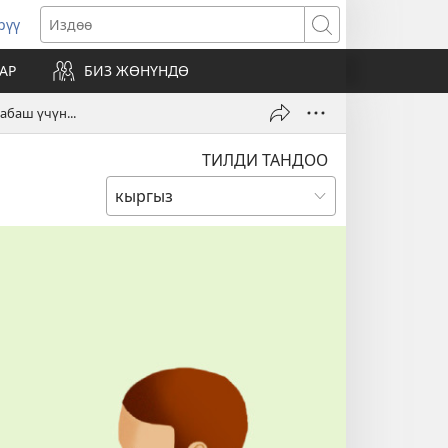
рүү
жаңы
Издөө
резе
АР
БИЗ ЖӨНҮНДӨ
ат)
баш үчүн...
ТИЛДИ ТАНДОО