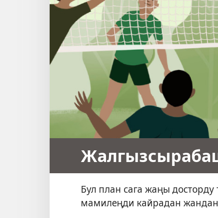
Жалгызсырабаш 
Бул план сага жаңы досторду 
мамилеңди кайрадан жандан