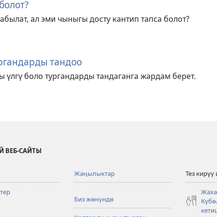
болот?
абылат, ал эми чыныгы досту кантип тапса болот?
ргандарды тандоо
 үлгү боло тургандарды тандаганга жардам берет.
Й ВЕБ-САЙТЫ
Жаңылыктар
Тез кирүү
тер
Жаха
Биз жөнүндө
Күбө
кети