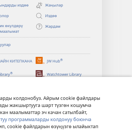
ндарды издөө
Жаңылар
олор
Издөө
ик өкүлдөрү
Жардам
 маалымат
туулар
®
АЙН КИТЕПКАНА
JW Hub
(жаңы
терезе
®
ibrary
Watchtower Library
ачат)
ларды колдонобуз. Айрым cookie файлдары
ызды жакшыртууга шарт түзгөн кошумча
ткан маалыматтар эч качан сатылбайт,
ктуу программаларды колдонуу боюнча
п, cookie файлдарын өзүңүзгө ылайыктап