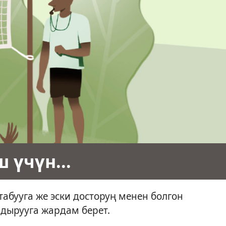
үчүн...
табууга же эски досторуң менен болгон
дырууга жардам берет.