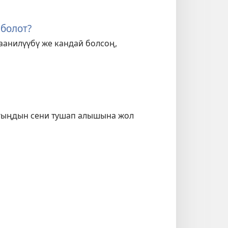
болот?
аанилүүбү же кандай болсоң,
ыгыңдын сени тушап алышына жол