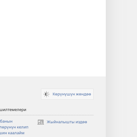
Көрүнүшүн жөндөө
 шилтемелери
банын
Жыйналышты издөө
(жаңы
лөрүнүн келип
терезе
шин каалайм
ачат)