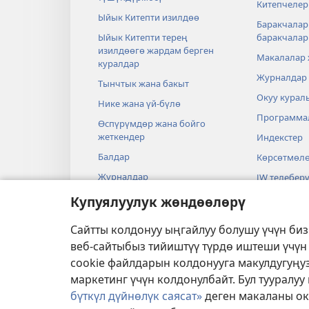
Китепчелер
Ыйык Китепти изилдөө
Баракчалар
Ыйык Китепти терең
баракчала
изилдөөгө жардам берген
Макалалар
куралдар
Журналдар
Тынчтык жана бакыт
Окуу курал
Нике жана үй-бүлө
Программа
Өспүрүмдөр жана бойго
жеткендер
Индекстер
Балдар
Көрсөтмөл
Журналдар
JW телеберү
Илим жана Ыйык Китеп
Видеолор
Купуялуулук жөндөөлөрү
Тарых жана Ыйык Китеп
Музыка
Сайтты колдонуу ыңгайлуу болушу үчүн би
Аудиодрам
веб-сайтыбыз тийиштүү түрдө иштеши үчүн
Ыйык Китеп
cookie файлдарын колдонууга макулдугуңуз
маркетинг үчүн колдонулбайт. Бул тууралу
бүткүл дүйнөлүк саясат»
деген макаланы ок