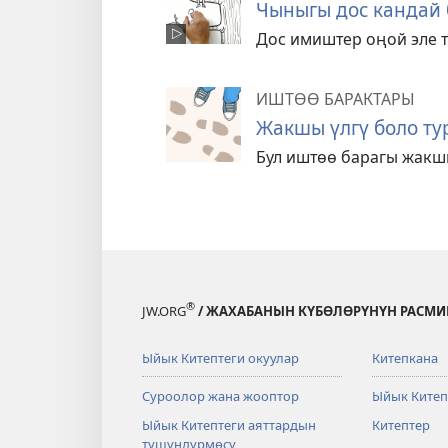
Чыныгы дос кандай 
Дос имиштер оңой эле т
ИШТӨӨ БАРАКТАРЫ
Жакшы үлгү боло ту
Бул иштөө барагы жакшы
®
JW.ORG
/ ЖАХАБАНЫН КҮБӨЛӨРҮНҮН РАСМИ
Ыйык Китептеги окуулар
Китепкана
Суроолор жана жооптор
Ыйык Китеп
Ыйык Китептеги аяттардын
Китептер
түшүндүрмөсү