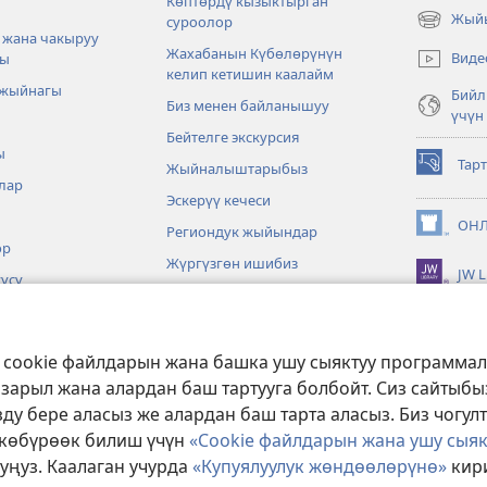
Көптөрдү кызыктырган
Жыйы
суроолор
(жаңы
 жана чакыруу
терезе
Жахабанын Күбөлөрүнүн
Виде
ры
ачат)
келип кетишин каалайм
 жыйнагы
Бийл
Биз менен байланышуу
үчүн
Бейтелге экскурсия
ы
Тар
Жыйналыштарыбыз
(жаңы
лар
терезе
Эскерүү кечеси
ачат)
ОНЛ
Региондук жыйындар
(жаңы
өр
терезе
Жүргүзгөн ишибиз
JW L
ачат)
үсү
Окуялар
Төгөрөктүн төрт бурчунда
з cookie файлдарын жана башка ушу сыяктуу программа
алар
 зарыл жана алардан баш тартууга болбойт. Сиз сайтыб
ти көркөм окуу
ду бере аласыз же алардан баш тарта аласыз. Биз чогул
у көбүрөөк билиш үчүн
«Cookie файлдарын жана ушу сыя
уңуз. Каалаган учурда
«Купуялуулук жөндөөлөрүнө»
кири