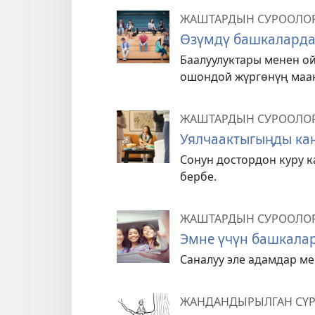
ЖАШТАРДЫН СУРООЛО
Өзүмдү башкалардан
Баалуулуктары менен ой
ошондой жүргөнүң маа
ЖАШТАРДЫН СУРООЛО
Уялчаактыгыңды кан
Сонун достордон куру 
бербе.
ЖАШТАРДЫН СУРООЛО
Эмне үчүн башкалар
Саналуу эле адамдар ме
ЖАНДАНДЫРЫЛГАН СҮ