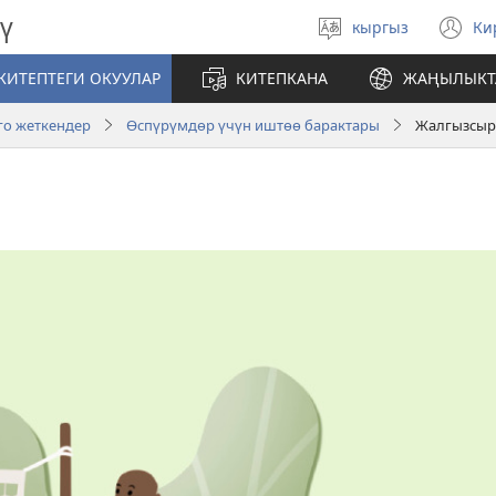
ү
кыргыз
Ки
Тилди
(
тандаңыз
те
КИТЕПТЕГИ ОКУУЛАР
КИТЕПКАНА
ЖАҢЫЛЫКТ
ач
го жеткендер
Өспүрүмдөр үчүн иштөө барактары
Жалгызсыра