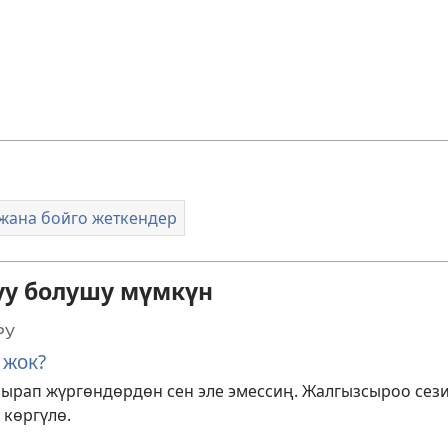
жана бойго жеткендер
уу болушу мүмкүн
РУ
 жок?
сырап жүргөндөрдөн сен эле эмессиң. Жалгызсыроо сез
 көргүлө.