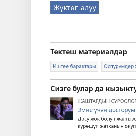
Жүктөп алуу
Тектеш материалдар
Иштөө барактары
Өспүрүмдөр 
Сизге булар да кызыкт
ЖАШТАРДЫН СУРООЛО
Эмне үчүн досторум
Досу жок болуп жалгыз
күрөшүп жатканын окуп