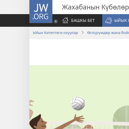
JW.ORG
Жахабанын Күбөлөр
БАШКЫ БЕТ
ЫЙЫК 
Ыйык Китептеги окуулар
Өспүрүмдөр жана бой