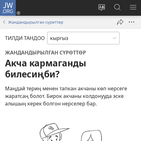
JW.ORG
Кирүү
(жаңы
Башка
JW.ORG
МЕ
терезе
тилди
сайтынан
КӨ
Жандандырылган сүрөттөр
ачат)
тандоо
маалыма
издөө
ТИЛДИ ТАНДОО
ЖАНДАНДЫРЫЛГАН СҮРӨТТӨР
Акча кармаганды
билесиңби?
Маңдай териң менен тапкан акчаны көп нерсеге
жаратсаң болот. Бирок акчаны колдонууда эске
алышың керек болгон нерселер бар.