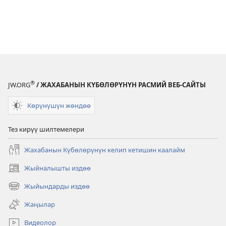
®
JW.ORG
/ ЖАХАБАНЫН КҮБӨЛӨРҮНҮН РАСМИЙ ВЕБ-САЙТЫ
Көрүнүшүн жөндөө
Тез кирүү шилтемелери
Жахабанын Күбөлөрүнүн келип кетишин каалайм
Жыйналышты издөө
(жаңы
терезе
Жыйындарды издөө
(жаңы
ачат)
терезе
Жаңылар
ачат)
Видеолор