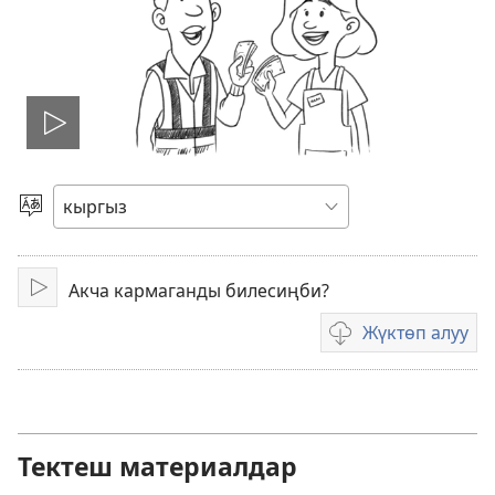
Видеону
ойнотуу
Тилди
тандаңыз
Акча кармаганды билесиңби?
Ойнотуу
Жүктөп алуу
Видеону
жүктөп
алуу
форматтары
Тектеш материалдар