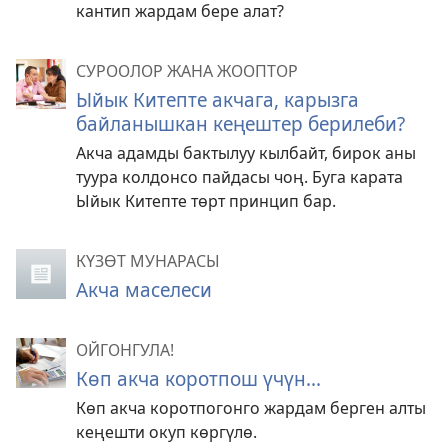
кантип жардам бере алат?
СУРООЛОР ЖАНА ЖООПТОР
Ыйык Китепте акчага, карызга
байланышкан кеңештер берилеби?
Акча адамды бактылуу кылбайт, бирок аны
туура колдонсо пайдасы чоң. Буга карата
Ыйык Китепте төрт принцип бар.
КҮЗӨТ МУНАРАСЫ
Акча маселеси
ОЙГОНГУЛА!
Көп акча коротпош үчүн...
Көп акча коротпогонго жардам берген алты
кеңешти окуп көргүлө.