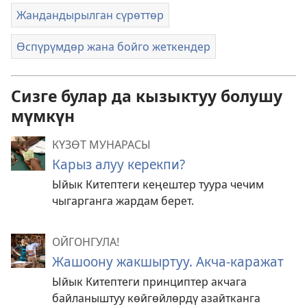
Жандандырылган сүрөттөр
Өспүрүмдөр жана бойго жеткендер
Сизге булар да кызыктуу болушу
мүмкүн
КҮЗӨТ МУНАРАСЫ
Карыз алуу керекпи?
Ыйык Китептеги кеңештер туура чечим
чыгарганга жардам берет.
ОЙГОНГУЛА!
Жашоону жакшыртуу. Акча-каражат
Ыйык Китептеги принциптер акчага
байланыштуу көйгөйлөрдү азайтканга