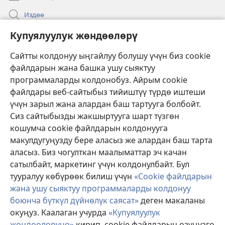
Издөө
Бийлик өкүлдөрү үчүн маалымат
Купуялуулук жөндөөлөрү
Жардам
Сайтты колдонуу ыңгайлуу болушу үчүн биз cookie
файлдарын жана башка ушу сыяктуу
Тартуулар
программаларды колдонобуз. Айрым cookie
(жаңы
терезе
файлдары веб-сайтыбыз тийиштүү түрдө иштеши
ачат)
үчүн зарыл жана алардан баш тартууга болбойт.
ОНЛАЙН КИТЕПКАНА
(жаңы
Сиз сайтыбызды жакшыртууга шарт түзгөн
терезе
®
JW Hub
кошумча cookie файлдарын колдонууга
ачат)
(жаңы
макулдугуңузду бере аласыз же алардан баш тарта
терезе
®
JW Library
ачат)
аласыз. Биз чогулткан маалыматтар эч качан
сатылбайт, маркетинг үчүн колдонулбайт. Бул
Watchtower Library
тууралуу көбүрөөк билиш үчүн
«Cookie файлдарын
жана ушу сыяктуу программаларды колдонуу
боюнча бүткүл дүйнөлүк саясат»
деген макаланы
окуңуз. Каалаган учурда
«Купуялуулук
Copyright
© 2026 Watch Tower Bible and Tract Society of Pennsylvania.
жөндөөлөрүнө»
кирип, cookie файлдарын өзүңүзгө