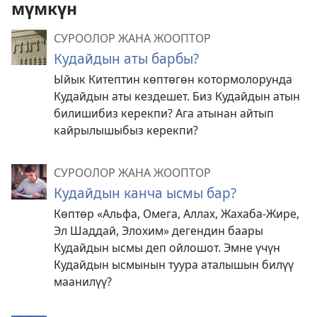
мүмкүн
СУРООЛОР ЖАНА ЖООПТОР
Кудайдын аты барбы?
Ыйык Китептин көптөгөн котормолорунда
Кудайдын аты кездешет. Биз Кудайдын атын
билишибиз керекпи? Ага атынан айтып
кайрылышыбыз керекпи?
СУРООЛОР ЖАНА ЖООПТОР
Кудайдын канча ысмы бар?
Көптөр «Альфа, Омега, Аллах, Жахаба-Жире,
Эл Шаддай, Элохим» дегендин баары
Кудайдын ысмы деп ойлошот. Эмне үчүн
Кудайдын ысмынын туура аталышын билүү
маанилүү?