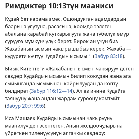
Римдиктер 10:13түн мааниси
Кудай бет карама эмес. Ошондуктан адамдардын
баарына улутуна, расасына, коомдо ээлеген
абалына карабай куткарылууга жана түбөлүк өмүр
сүрүүгө мүмкүнчүлүк берет. Бирок ан үчүн биз
Жахабанын ысмын чакырышыбыз керек. Жахаба —
кудурети күчтүү Кудайдын ысымы
(
Забур 83:18
).
a
Ыйык Китептеги «Жахабанын ысмын чакыруу» деген
сөздөр Кудайдын ысымын билип коюудан жана ага
сыйынганда ысымынан кайрылуудан да көптү
билдирет (
Забур 116:12—14
). Ал өз ичине Кудайга
таянууну жана андан жардам суроону камтыйт
(
Забур 20:7;
99:6
).
Иса Машаяк Кудайды ысымынан чакырууну
маанилүү деп эсептеген. Анын жолдоочуларына
үйрөткөн тиленүүсүнүн алгачкы сөздөрү: