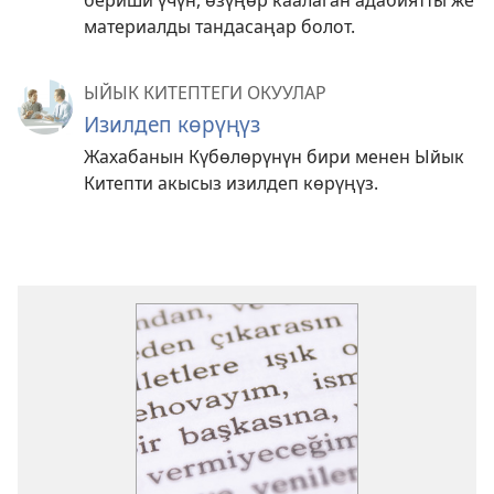
бериши үчүн, өзүңөр каалаган адабиятты же
материалды тандасаңар болот.
ЫЙЫК КИТЕПТЕГИ ОКУУЛАР
Изилдеп көрүңүз
Жахабанын Күбөлөрүнүн бири менен Ыйык
Китепти акысыз изилдеп көрүңүз.