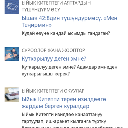
ЫЙЫК КИТЕПТЕГИ АЯТТАРДЫН
ТҮШҮНДҮРМӨСҮ
Ышая 42:8дин түшүндүрмөсү. «Мен
Теңирмин»
Кудай өзүнө кандай ысымды тандаган?
СУРООЛОР ЖАНА ЖООПТОР
Куткарылуу деген эмне?
Куткарылуу деген эмне? Адамдар эмнеден
куткарылышы керек?
ЫЙЫК КИТЕПТЕГИ ОКУУЛАР
Ыйык Китепти терең изилдөөгө
жардам берген куралдар
Ыйык Китепти изилдөө канааттануу
тартуулап, иш-аракет кылганга түрткү