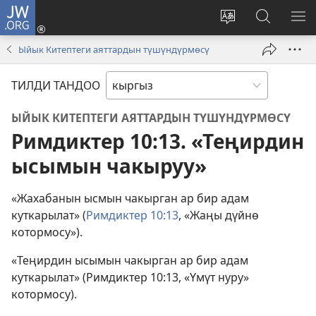
JW.ORG
Кирүү
(жаңы
Башка
JW.ORG
МЕ
терезе
тилди
сайтынан
КӨ
Ыйык Китептеги аяттардын түшүндүрмөсү
ачат)
тандоо
маалыма
издөө
ТИЛДИ ТАНДОО
ЫЙЫК КИТЕПТЕГИ АЯТТАРДЫН ТҮШҮНДҮРМӨСҮ
Римдиктер 10:13. «Теңирдин
ысымын чакыруу»
«Жахабанын ысмын чакырган ар бир адам
куткарылат» (
Римдиктер 10:13
, «Жаңы дүйнө
котормосу»).
«Теңирдин ысымын чакырган ар бир адам
куткарылат» (Римдиктер 10:13, «Үмүт нуру»
котормосу).