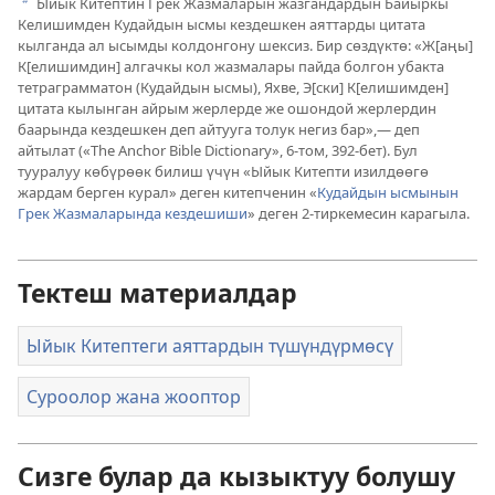
Ыйык Китептин Грек Жазмаларын жазгандардын Байыркы
b
Келишимден Кудайдын ысмы кездешкен аяттарды цитата
кылганда ал ысымды колдонгону шексиз. Бир сөздүктө: «Ж[аңы]
К[елишимдин] алгачкы кол жазмалары пайда болгон убакта
тетраграмматон (Кудайдын ысмы), Яхве, Э[ски] К[елишимден]
цитата кылынган айрым жерлерде же ошондой жерлердин
баарында кездешкен деп айтууга толук негиз бар»,— деп
айтылат («The Anchor Bible Dictionary», 6-том, 392-бет). Бул
тууралуу көбүрөөк билиш үчүн «Ыйык Китепти изилдөөгө
жардам берген курал» деген китепченин «
Кудайдын ысмынын
Грек Жазмаларында кездешиши
» деген 2-тиркемесин карагыла.
Тектеш материалдар
Ыйык Китептеги аяттардын түшүндүрмөсү
Суроолор жана жооптор
Сизге булар да кызыктуу болушу