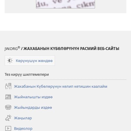
®
JW.ORG
/ ЖАХАБАНЫН КҮБӨЛӨРҮНҮН РАСМИЙ ВЕБ-САЙТЫ
Көрүнүшүн жөндөө
Тез кирүү шилтемелери
Жахабанын Күбөлөрүнүн келип кетишин каалайм
Жыйналышты издөө
(жаңы
терезе
Жыйындарды издөө
(жаңы
ачат)
терезе
Жаңылар
ачат)
Видеолор