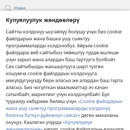
Издөө
Бийлик өкүлдөрү үчүн маалымат
Купуялуулук жөндөөлөрү
Жардам
Сайтты колдонуу ыңгайлуу болушу үчүн биз cookie
файлдарын жана башка ушу сыяктуу
Тартуулар
программаларды колдонобуз. Айрым cookie
(жаңы
терезе
файлдары веб-сайтыбыз тийиштүү түрдө иштеши
ачат)
үчүн зарыл жана алардан баш тартууга болбойт.
ОНЛАЙН КИТЕПКАНА
(жаңы
Сиз сайтыбызды жакшыртууга шарт түзгөн
терезе
®
JW Hub
кошумча cookie файлдарын колдонууга
ачат)
(жаңы
макулдугуңузду бере аласыз же алардан баш тарта
терезе
®
JW Library
ачат)
аласыз. Биз чогулткан маалыматтар эч качан
сатылбайт, маркетинг үчүн колдонулбайт. Бул
Watchtower Library
тууралуу көбүрөөк билиш үчүн
«Cookie файлдарын
жана ушу сыяктуу программаларды колдонуу
боюнча бүткүл дүйнөлүк саясат»
деген макаланы
окуңуз. Каалаган учурда
«Купуялуулук
Copyright
© 2026 Watch Tower Bible and Tract Society of Pennsylvania.
жөндөөлөрүнө»
кирип, cookie файлдарын өзүңүзгө