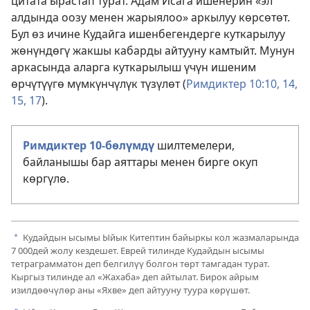
цитата ырастап турат. Адам Исага ишенерин «эл
алдында оозу менен жарыялоо» аркылуу көрсөтөт.
Бул өз ичине Кудайга ишенбегендерге куткарылуу
жөнүндөгү жакшы кабарды айтууну камтыйт. Мунун
аркасында аларга куткарылыш үчүн ишеним
өрчүтүүгө мүмкүнчүлүк түзүлөт (
Римдиктер 10:10,
14,
15,
17
).
Римдиктер 10-бөлүмдү
шилтемелери,
байланышы бар аяттары менен бирге окуп
көргүлө.
Кудайдын ысымы Ыйык Китептин байыркы кол жазмаларында
a
7 000дей жолу кездешет. Еврей тилинде Кудайдын ысымы
тетраграмматон деп белгилүү болгон төрт тамгадан турат.
Кыргыз тилинде ал «Жахаба» деп айтылат. Бирок айрым
изилдөөчүлөр аны «Яхве» деп айтууну туура көрүшөт.