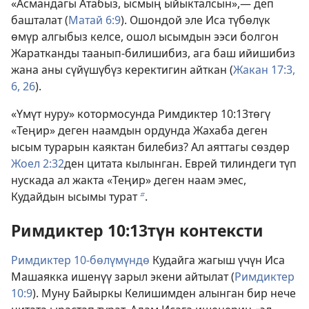
«Асмандагы Атабыз, ысмың ыйыкталсын»,— деп
башталат (
Матай 6:9
). Ошондой эле Иса түбөлүк
өмүр алгыбыз келсе, ошол ысымдын ээси болгон
Жаратканды таанып-билишибиз, ага баш ийишибиз
жана аны сүйүшүбүз керектигин айткан (
Жакан 17:3,
6,
26
).
«Үмүт нуру» котормосунда Римдиктер 10:13төгү
«Теңир» деген наамдын ордунда Жахаба деген
ысым турарын каяктан билебиз? Ал аяттагы сөздөр
Жоел 2:32
ден цитата кылынган. Еврей тилиндеги түп
нускада ал жакта «Теңир» деген наам эмес,
Кудайдын ысымы турат
.
b
Римдиктер 10:13түн контексти
Римдиктер 10-бөлүмүндө
Кудайга жагыш үчүн Иса
Машаякка ишенүү зарыл экени айтылат (
Римдиктер
10:9
). Муну Байыркы Келишимден алынган бир нече