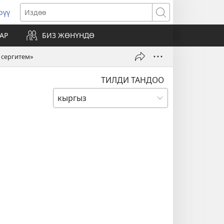
рүү
жаңы
Издөө
резе
АР
БИЗ ЖӨНҮНДӨ
ат)
 сергитем»
ТИЛДИ ТАНДОО