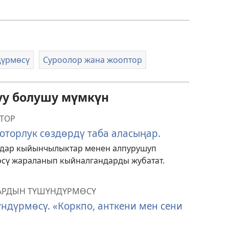
дүрмөсү
Суроолор жана жооптор
уу болушу мүмкүн
ТОР
оторлук сөздөрдү таба аласыңар.
ндар кыйынчылыктар менен алпурушуп
өсү жараланып кыйналгандарды жубатат.
ТАРДЫН ТҮШҮНДҮРМӨСҮ
ндүрмөсү. «Коркпо, анткени мен сени