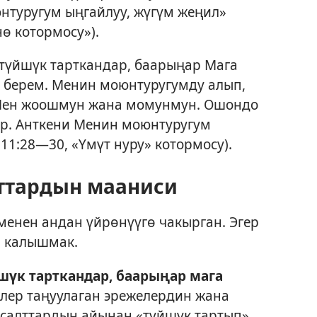
нтуругум ыңгайлуу, жүгүм жеңил»
ө котормосу»).
түйшүк тарткандар, баарыңар Мага
к берем. Менин моюнтуругумду алып,
 Мен жоошмун жана момунмун. Ошондо
р. Анткени Менин моюнтуругум
11:28—30, «Үмүт нуру» котормосу).
яттардын мааниси
менен андан үйрөнүүгө чакырган. Эгер
п калышмак.
шүк тарткандар, баарыңар мага
лер таңуулаган эрежелердин жана
-салттардын айынан «түйшүк тартып»