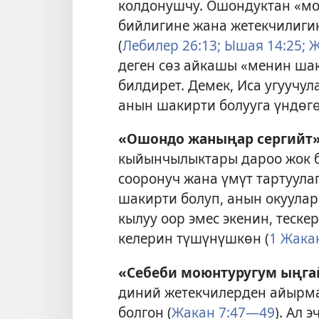
колдонушчу. Ошондуктан «мо
бийлигине жана жетекчилиги
(
Лебилер 26:13;
Ышая 14:25;
Ж
деген сөз айкашы «менин шак
билдирет. Демек, Иса угуучул
анын шакирти болууга үндөгө
«Ошондо жаныңар сергийт»
кыйынчылыктары дароо жок бо
сооронуч жана үмүт тартуулаг
шакирти болуп, анын окуулар
кылуу оор эмес экенин, теск
келерин түшүнүшкөн (
1 Жакан
«Себеби моюнтуругум ыңгай
диний жетекчилерден айырм
болгон (
Жакан 7:47—49
). Ал 