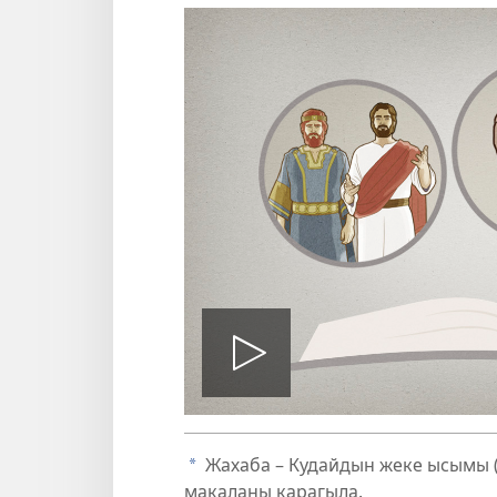
Видеону
ойнотуу
Жахаба – Кудайдын жеке ысымы 
a
макаланы карагыла.