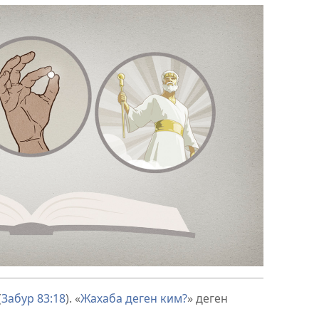
(
Забур 83:18
). «
Жахаба деген ким?
» деген