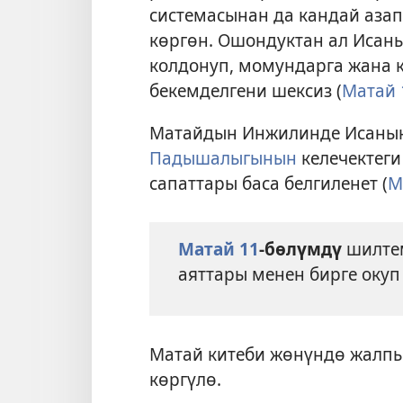
системасынан да кандай азап
көргөн. Ошондуктан ал Исан
колдонуп, момундарга жана 
бекемделгени шексиз (
Матай 
Матайдын Инжилинде Исаны
Падышалыгынын
келечектеги
сапаттары баса белгиленет (
М
Матай 11
-бөлүмдү
шилте
аяттары менен бирге окуп
Матай китеби жөнүндө жалпы
көргүлө.