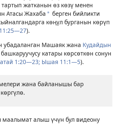
 тартып жатканын өз көзү менен
ын Атасы Жахаба
берген бийликти
a
кыйналгандарга көңүл бурганын көрүп
11:25—27
).
н убадаланган Машаяк жана
Кудайдын
 башкаруучусу катары көрсөткөн сонун
атай 1:20—23;
Ышая 11:1—5
).
мелери жана байланышы бар
 көргүлө.
 маалымат алыш үчүн бул видеону