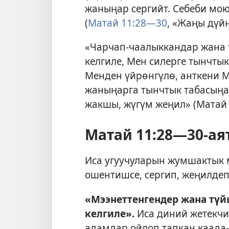
жаныңар сергийт. Себеби мою
(
Матай 11:28—30
, «Жаңы дүйн
«Чарчап-чаалыккандар жана 
келгиле, Мен силерге тынчты
Менден үйрөнгүлө, анткени
жаныңарга тынчтык табасыңа
жакшы, жүгүм жеңил» (Матай 
Матай 11:28—30-а
Иса угуучуларын жумшактык 
ошентишсе, сергип, жеңилде
«Мээнеттенгендер жана түй
келгиле».
Иса диний жетекчи
адамдар ойлоп тапкан каада