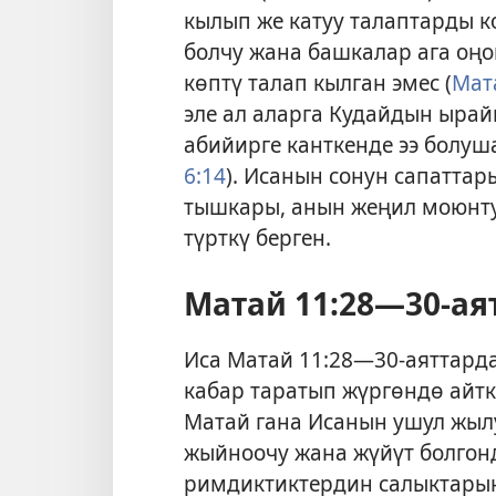
кылып же катуу талаптарды ко
болчу жана башкалар ага оңо
көптү талап кылган эмес (
Мата
эле ал аларга Кудайдын ырай
абийирге канткенде ээ болуш
6:14
). Исанын сонун сапатта
тышкары, анын жеңил моюнту
түрткү берген.
Матай 11:28—30-ая
Иса Матай 11:28—30-аяттарда
кабар таратып жүргөндө айт
Матай гана Исанын ушул жылу
жыйноочу жана жүйүт болгон
римдиктиктердин салыктарын