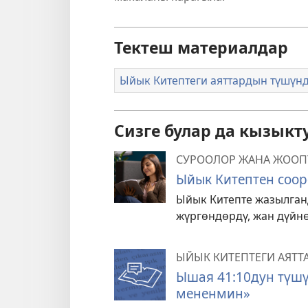
Тектеш материалдар
Ыйык Китептеги аяттардын түшүн
Сизге булар да кызыкт
СУРООЛОР ЖАНА ЖООП
Ыйык Китептен соор
Ыйык Китепте жазылга
жүргөндөрдү, жан дүйн
ЫЙЫК КИТЕПТЕГИ АЯТ
Ышая 41:10дун түшү
мененмин»