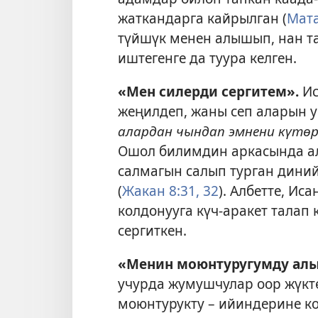
жаткандарга кайрылган (
Мата
түйшүк менен алышып, нан т
иштегенге да туура келген.
«Мен силерди сергитем».
Ис
жеңилдеп, жаны сеп аларын у
алардан чындап эмнени күтө
Ошол билимдин аркасында ал
салмагын салып турган дини
(
Жакан 8:31, 32
). Албетте, И
колдонууга күч-аракет талап
сергиткен.
«Менин моюнтуругумду алып
учурда жумушчулар оор жүкт
моюнтурукту – ийиндерине к