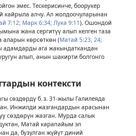
йгон эмес. Тескерисинче, боорукер
й кайрыла алчу. Ал жолдоочуларынан
й 7:12;
Марк 6:34;
Лука 9:11
). Ошондой
ымына жана сергитүү алып келген таза
а аларын көрсөткөн (
Матай 5:23, 24;
ры адамдарды ага жакындаткандан
ругун алып, анын шакирти болгонго
ттардын контексти
гы сөздөрдү б. з. 31-жылы Галилеяда
кан. Инжилди жазгандардын арасынан
у сөздөрүн жазган. Мурда салык
дуктан, Матай карапайым эл
ан да, бузулган жүйүт диний