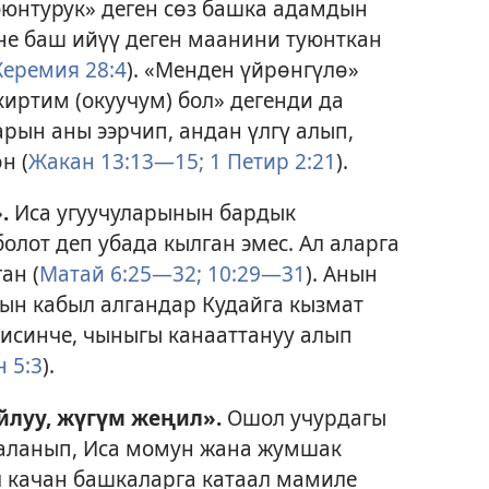
юнтурук» деген сөз башка адамдын
не баш ийүү деген маанини туюнткан
еремия 28:4
). «Менден үйрөнгүлө»
иртим (окуучум) бол» дегенди да
арын аны ээрчип, андан үлгү алып,
н (
Жакан 13:13—15;
1 Петир 2:21
).
.
Иса угуучуларынын бардык
лот деп убада кылган эмес. Ал аларга
ан (
Матай 6:25—32;
10:29—31
). Анын
ын кабыл алгандар Кудайга кызмат
ерисинче, чыныгы канааттануу алып
 5:3
).
луу, жүгүм жеңил».
Ошол учурдагы
аланып, Иса момун жана жумшак
эч качан башкаларга катаал мамиле