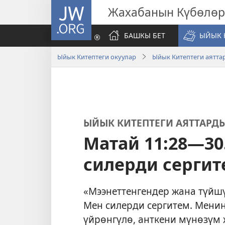
JW.ORG
Жахабанын Күбөлөр
БАШКЫ БЕТ
ЫЙЫК 
Ыйык Китептеги окуулар
Ыйык Китептеги аятт
ЫЙЫК КИТЕПТЕГИ АЯТТАРД
Матай 11:28—30
силерди серги
«Мээнеттенгендер жана түйшү
Мен силерди сергитем. Мени
үйрөнгүлө, анткени мүнөзүм