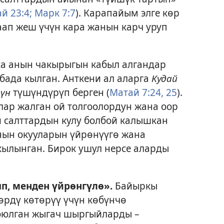
й 23:4;
Марк 7:7
). Карапайым элге көр
аап жеш үчүн кара жанын карч уруп
а анын чакырыгын кабыл алгандар
бада кылган. Анткени ал аларга
Кудай
рүн
түшүндүрүп берген (
Матай 7:24, 25
).
ар жалган ой толгоолордун жана оор
й салттардын кулу болбой калышкан
санын окууларын үйрөнүүгө жана
 кылынган. Бирок ушул нерсе аларды
, менден үйрөнгүлө».
Байыркы
өрдү көтөрүү үчүн көбүнчө
оюлган жыгач шыргыйларды –