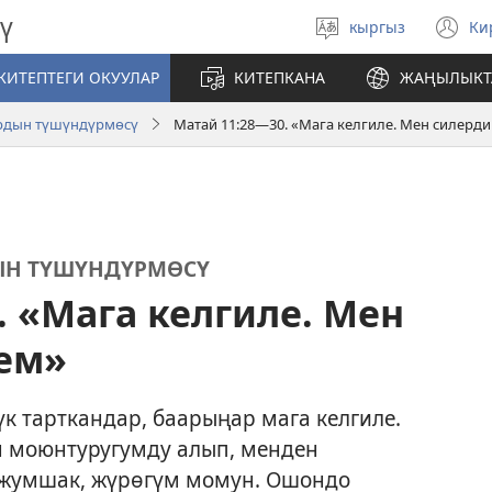
ү
кыргыз
Ки
Тилди
(
тандаңыз
те
КИТЕПТЕГИ ОКУУЛАР
КИТЕПКАНА
ЖАҢЫЛЫКТ
ач
ардын түшүндүрмөсү
Матай 11:28—30. «Мага келгиле. Мен силерди
ЫН ТҮШҮНДҮРМӨСҮ
. «Мага келгиле. Мен
тем»
к тарткандар, баарыңар мага келгиле.
н моюнтуругумду алып, менден
 жумшак, жүрөгүм момун. Ошондо