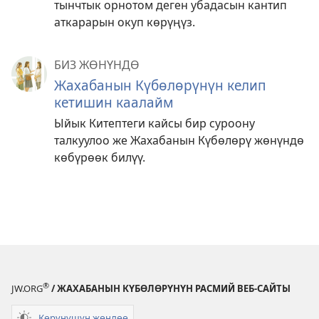
тынчтык орнотом деген убадасын кантип
аткарарын окуп көрүңүз.
БИЗ ЖӨНҮНДӨ
Жахабанын Күбөлөрүнүн келип
кетишин каалайм
Ыйык Китептеги кайсы бир суроону
талкуулоо же Жахабанын Күбөлөрү жөнүндө
көбүрөөк билүү.
®
JW.ORG
/ ЖАХАБАНЫН КҮБӨЛӨРҮНҮН РАСМИЙ ВЕБ-САЙТЫ
Көрүнүшүн жөндөө