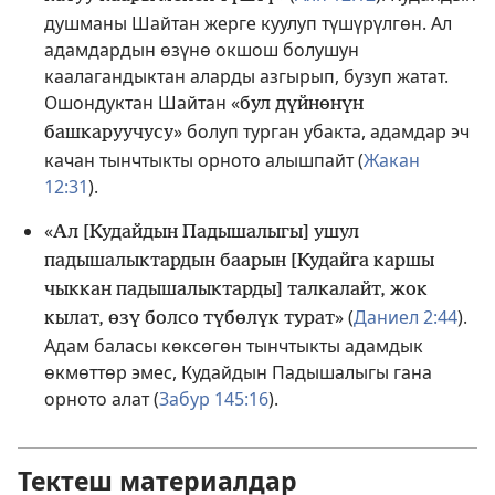
душманы Шайтан жерге куулуп түшүрүлгөн. Ал
адамдардын өзүнө окшош болушун
каалагандыктан аларды азгырып, бузуп жатат.
Ошондуктан Шайтан «
бул дүйнөнүн
» болуп турган убакта, адамдар эч
башкаруучусу
качан тынчтыкты орното алышпайт (
Жакан
12:31
).
«
Ал [Кудайдын Падышалыгы] ушул
падышалыктардын баарын [Кудайга каршы
чыккан падышалыктарды] талкалайт, жок
» (
Даниел 2:44
).
кылат, өзү болсо түбөлүк турат
Адам баласы көксөгөн тынчтыкты адамдык
өкмөттөр эмес, Кудайдын Падышалыгы гана
орното алат (
Забур 145:16
).
Тектеш материалдар