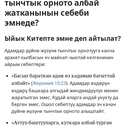
тынчтык орното албай
жатканынын себеби
эмнеде?
Ыйык Китепте эмне деп айтылат?
Адамдар дүйнө жүзүнө тынчтык орнотууга канча
аракет кылбасын эч майнап чыкпай келгенинин
айрым себептери:
«
Басып бараткан адам өз кадамын багыттай
» (
Жеремия 10:23
). Адамдар өздөрүн
албайт
өздөрү башкара алгыдай жөндөмдүүлүк менен
жаратылган эмес, Кудай аларга андай укукту да
берген эмес. Ошол себептүү адамдар эч качан
дүйнө жүзүнө тынчтык орното алышпайт.
«
Аттуу-баштууларга, куткара албай турган