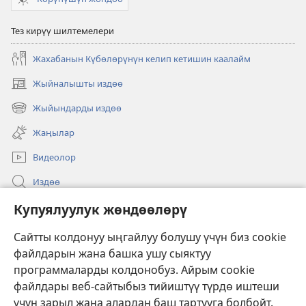
Тез кирүү шилтемелери
Жахабанын Күбөлөрүнүн келип кетишин каалайм
Жыйналышты издөө
(жаңы
терезе
Жыйындарды издөө
(жаңы
ачат)
терезе
Жаңылар
ачат)
Видеолор
Издөө
Бийлик өкүлдөрү үчүн маалымат
Купуялуулук жөндөөлөрү
Жардам
Сайтты колдонуу ыңгайлуу болушу үчүн биз cookie
файлдарын жана башка ушу сыяктуу
Тартуулар
программаларды колдонобуз. Айрым cookie
(жаңы
терезе
файлдары веб-сайтыбыз тийиштүү түрдө иштеши
ачат)
үчүн зарыл жана алардан баш тартууга болбойт.
ОНЛАЙН КИТЕПКАНА