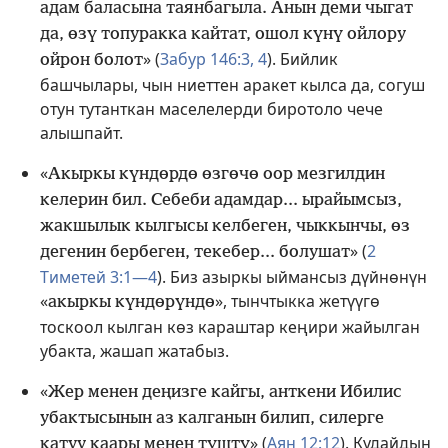
адам баласына таянбагыла. Анын деми чыгат
да, өзү топуракка кайтат, ошол күнү ойлору
» (
Забур 146:3, 4
). Бийлик
ойрон болот
башчылары, чын ниеттен аракет кылса да, согуш
отун тутанткан маселелерди биротоло чече
алышпайт.
«
Акыркы күндөрдө өзгөчө оор мезгилдин
келерин бил. Себеби адамдар... ырайымсыз,
жакшылык кылгысы келбеген, чыккынчы, өз
» (
2
дегенин бербеген, текебер... болушат
Тиметей 3:1—4
). Биз азыркы ыймансыз дүйнөнүн
«
», тынчтыкка жетүүгө
акыркы күндөрүндө
тоскоол кылган көз караштар кеңири жайылган
убакта, жашап жатабыз.
«
Жер менен деңизге кайгы, анткени Ибилис
убактысынын аз калганын билип, силерге
» (
Аян 12:12
). Кудайдын
катуу каары менен түштү