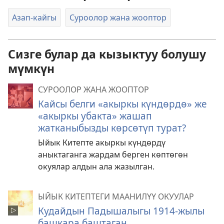
Азап-кайгы
Суроолор жана жооптор
Сизге булар да кызыктуу болушу
мүмкүн
СУРООЛОР ЖАНА ЖООПТОР
Кайсы белги «акыркы күндөрдө» же
«акыркы убакта» жашап
жатканыбызды көрсөтүп турат?
Ыйык Китепте акыркы күндөрдү
аныктаганга жардам берген көптөгөн
окуялар алдын ала жазылган.
ЫЙЫК КИТЕПТЕГИ МААНИЛҮҮ ОКУУЛАР
Кудайдын Падышалыгы 1914-жылы
башкара баштаган