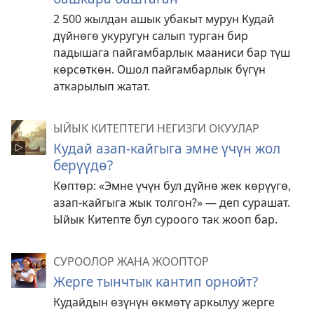
2 500 жылдан ашык убакыт мурун Кудай
дүйнөгө укуругун салып турган бир
падышага пайгамбарлык мааниси бар түш
көрсөткөн. Ошол пайгамбарлык бүгүн
аткарылып жатат.
ЫЙЫК КИТЕПТЕГИ НЕГИЗГИ ОКУУЛАР
Кудай азап-кайгыга эмне үчүн жол
берүүдө?
Көптөр: «Эмне үчүн бул дүйнө жек көрүүгө,
азап-кайгыга жык толгон?» — деп сурашат.
Ыйык Китепте бул суроого так жооп бар.
СУРООЛОР ЖАНА ЖООПТОР
Жерге тынчтык кантип орнойт?
Кудайдын өзүнүн өкмөтү аркылуу жерге