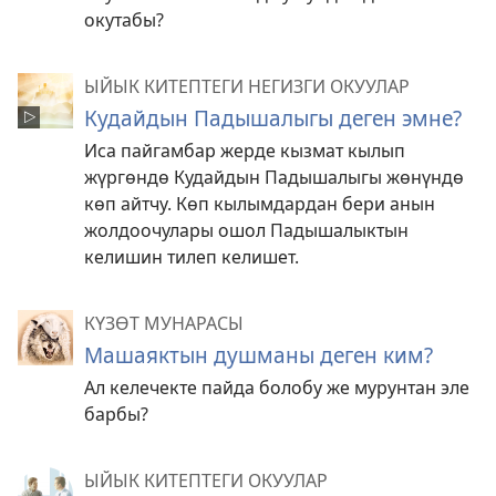
окутабы?
ЫЙЫК КИТЕПТЕГИ НЕГИЗГИ ОКУУЛАР
Кудайдын Падышалыгы деген эмне?
Иса пайгамбар жерде кызмат кылып
жүргөндө Кудайдын Падышалыгы жөнүндө
көп айтчу. Көп кылымдардан бери анын
жолдоочулары ошол Падышалыктын
келишин тилеп келишет.
КҮЗӨТ МУНАРАСЫ
Машаяктын душманы деген ким?
Ал келечекте пайда болобу же мурунтан эле
барбы?
ЫЙЫК КИТЕПТЕГИ ОКУУЛАР