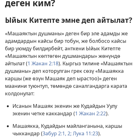
деген ким?
Ыйык Китепте эмне деп айтылат?
«Машаяктын душманы» деген бир эле адамды же
адамдардын кайсы бир тобун, же болбосо кайсы
бир уюмду билдирбейт, анткени Ыйык Китепте
«Машаяктын көптөгөн душмандары» жөнүндө
айтылат (
1 Жакан 2:18
). Кыргыз тилине «Машаяктын
душманы» деп которулган грек сөзү «Машаякка
каршы (же өзүн Машаяк деп ырастоо)» деген
маанини туюнтуп, төмөндө саналгандарга карата
колдонулат:
Исанын Машаяк экенин же Кудайдын Уулу
экенин четке каккандар (
1 Жакан 2:22
).
Машаякка, Кудайдын майланганына, каршы
чыккандар (
Забур 2:1, 2;
Лука 11:23
).