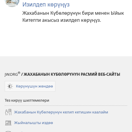
Изилдеп көрүңүз
Жахабанын Күбөлөрүнүн бири менен Ыйык
Китепти акысыз изилдеп көрүңүз.
®
JW.ORG
/ ЖАХАБАНЫН КҮБӨЛӨРҮНҮН РАСМИЙ ВЕБ-САЙТЫ
Көрүнүшүн жөндөө
Тез кирүү шилтемелери
Жахабанын Күбөлөрүнүн келип кетишин каалайм
Жыйналышты издөө
(жаңы
терезе