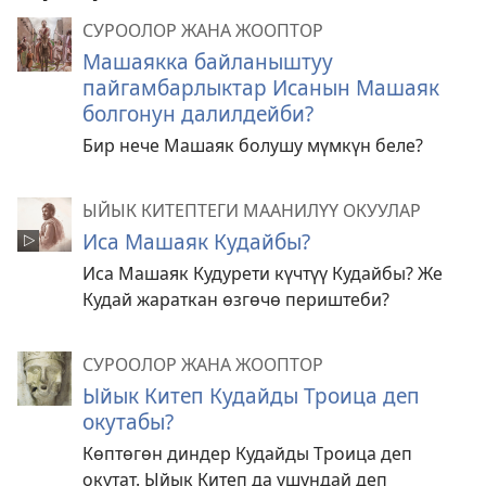
СУРООЛОР ЖАНА ЖООПТОР
Машаякка байланыштуу
пайгамбарлыктар Исанын Машаяк
болгонун далилдейби?
Бир нече Машаяк болушу мүмкүн беле?
ЫЙЫК КИТЕПТЕГИ МААНИЛҮҮ ОКУУЛАР
Иса Машаяк Кудайбы?
Иса Машаяк Кудурети күчтүү Кудайбы? Же
Кудай жараткан өзгөчө периштеби?
СУРООЛОР ЖАНА ЖООПТОР
Ыйык Китеп Кудайды Троица деп
окутабы?
Көптөгөн диндер Кудайды Троица деп
окутат. Ыйык Китеп да ушундай деп