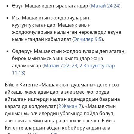
Өзүн Машаяк деп ырастагандар (
Матай 24:24
).
Иса Машаяктын жолдоочуларын
куугунтуктагандар. Машаяк анын
жолдоочуларына кылынган нерселерди өзүнө
кылынгандай кабыл алат (
Элчилер 9:5
).
Өздөрүн Машаяктын жолдоочулары деп атаган,
бирок мыйзамсыз иш кылгандар жана
алдамчылар (
Матай 7:22, 23;
2 Корунттуктар
11:13
).
Ыйык Китепте «Машаяктын душманы» деген сөз
айкашы жеке адамдарга эле эмес, жогоруда
айтылган иштерди кылган адамдардын баарына
карата да колдонулат (
2 Жакан 7
). «Машаяктын
душманы» элчилердин убагында пайда болуп,
азыркыга чейин иш-аракет кылып келет. Ыйык
Китепте алардын абдан көбөйөрү алдын ала