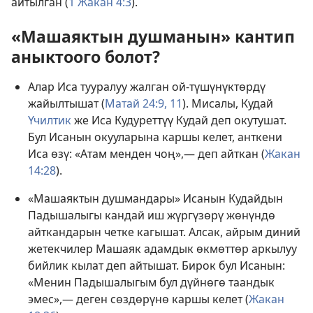
айтылган (
1 Жакан 4:3
).
«Машаяктын душманын» кантип
аныктоого болот?
Алар Иса тууралуу жалган ой-түшүнүктөрдү
жайылтышат (
Матай 24:9,
11
). Мисалы, Кудай
Үчилтик
же Иса Кудуреттүү Кудай деп окутушат.
Бул Исанын окууларына каршы келет, анткени
Иса өзү: «Атам менден чоң»,— деп айткан (
Жакан
14:28
).
«Машаяктын душмандары» Исанын Кудайдын
Падышалыгы кандай иш жүргүзөрү жөнүндө
айткандарын четке кагышат. Алсак, айрым диний
жетекчилер Машаяк адамдык өкмөттөр аркылуу
бийлик кылат деп айтышат. Бирок бул Исанын:
«Менин Падышалыгым бул дүйнөгө таандык
эмес»,— деген сөздөрүнө каршы келет (
Жакан