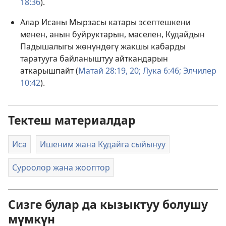
18:36
).
Алар Исаны Мырзасы катары эсептешкени
менен, анын буйруктарын, маселен, Кудайдын
Падышалыгы жөнүндөгү жакшы кабарды
таратууга байланыштуу айткандарын
аткарышпайт (
Матай 28:19, 20;
Лука 6:46;
Элчилер
10:42
).
Тектеш материалдар
Иса
Ишеним жана Кудайга сыйынуу
Суроолор жана жооптор
Сизге булар да кызыктуу болушу
мүмкүн