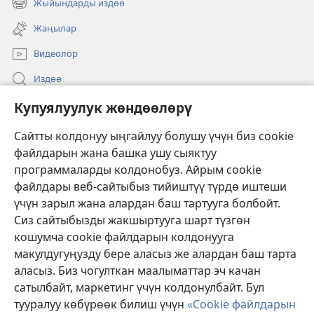
Жыйындарды издөө
(жаңы
ачат)
терезе
Жаңылар
ачат)
Видеолор
Издөө
Бийлик өкүлдөрү үчүн маалымат
Купуялуулук жөндөөлөрү
Жардам
Сайтты колдонуу ыңгайлуу болушу үчүн биз cookie
файлдарын жана башка ушу сыяктуу
Тартуулар
программаларды колдонобуз. Айрым cookie
(жаңы
терезе
файлдары веб-сайтыбыз тийиштүү түрдө иштеши
ачат)
үчүн зарыл жана алардан баш тартууга болбойт.
ОНЛАЙН КИТЕПКАНА
(жаңы
Сиз сайтыбызды жакшыртууга шарт түзгөн
терезе
®
JW Hub
кошумча cookie файлдарын колдонууга
ачат)
(жаңы
макулдугуңузду бере аласыз же алардан баш тарта
терезе
®
JW Library
ачат)
аласыз. Биз чогулткан маалыматтар эч качан
сатылбайт, маркетинг үчүн колдонулбайт. Бул
Watchtower Library
тууралуу көбүрөөк билиш үчүн
«Cookie файлдарын