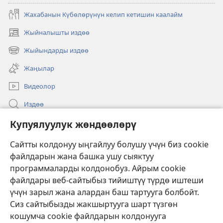
Жахабанын Күбөлөрүнүн келип кетишин каалайм
Жыйналышты издөө
(жаңы
терезе
Жыйындарды издөө
(жаңы
ачат)
терезе
Жаңылар
ачат)
Видеолор
Издөө
Бийлик өкүлдөрү үчүн маалымат
Купуялуулук жөндөөлөрү
Жардам
Сайтты колдонуу ыңгайлуу болушу үчүн биз cookie
файлдарын жана башка ушу сыяктуу
Тартуулар
программаларды колдонобуз. Айрым cookie
(жаңы
терезе
файлдары веб-сайтыбыз тийиштүү түрдө иштеши
ачат)
үчүн зарыл жана алардан баш тартууга болбойт.
ОНЛАЙН КИТЕПКАНА
(жаңы
Сиз сайтыбызды жакшыртууга шарт түзгөн
терезе
®
JW Hub
кошумча cookie файлдарын колдонууга
ачат)
(жаңы