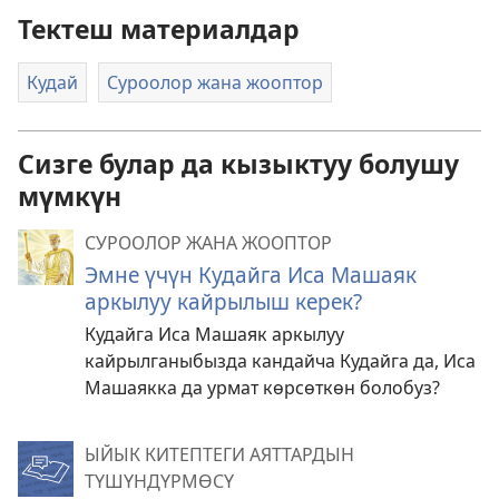
Тектеш материалдар
Кудай
Суроолор жана жооптор
Сизге булар да кызыктуу болушу
мүмкүн
СУРООЛОР ЖАНА ЖООПТОР
Эмне үчүн Кудайга Иса Машаяк
аркылуу кайрылыш керек?
Кудайга Иса Машаяк аркылуу
кайрылганыбызда кандайча Кудайга да, Иса
Машаякка да урмат көрсөткөн болобуз?
ЫЙЫК КИТЕПТЕГИ АЯТТАРДЫН
ТҮШҮНДҮРМӨСҮ