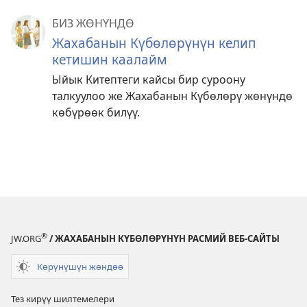
БИЗ ЖӨНҮНДӨ
Жахабанын Күбөлөрүнүн келип
кетишин каалайм
Ыйык Китептеги кайсы бир суроону
талкуулоо же Жахабанын Күбөлөрү жөнүндө
көбүрөөк билүү.
®
JW.ORG
/ ЖАХАБАНЫН КҮБӨЛӨРҮНҮН РАСМИЙ ВЕБ-САЙТЫ
Көрүнүшүн жөндөө
Тез кирүү шилтемелери