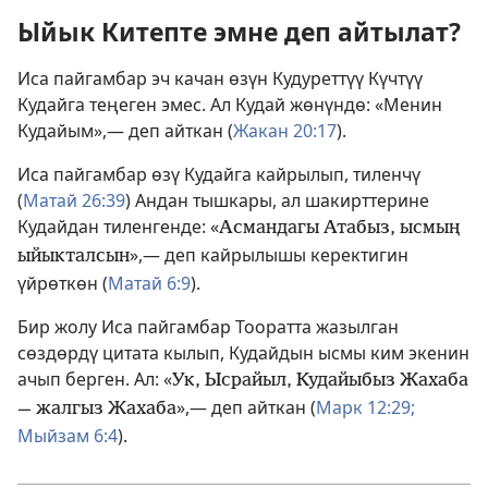
Ыйык Китепте эмне деп айтылат?
Иса пайгамбар эч качан өзүн Кудуреттүү Күчтүү
Кудайга теңеген эмес. Ал Кудай жөнүндө: «Менин
Кудайым»,— деп айткан (
Жакан 20:17
).
Иса пайгамбар өзү Кудайга кайрылып, тиленчү
(
Матай 26:39
) Андан тышкары, ал шакирттерине
Кудайдан тиленгенде: «
Асмандагы Атабыз, ысмың
»,— деп кайрылышы керектигин
ыйыкталсын
үйрөткөн (
Матай 6:9
).
Бир жолу Иса пайгамбар Тооратта жазылган
сөздөрдү цитата кылып, Кудайдын ысмы ким экенин
ачып берген. Ал: «
Ук, Ысрайыл, Кудайыбыз Жахаба
»,— деп айткан (
Марк 12:29;
— жалгыз Жахаба
Мыйзам 6:4
).