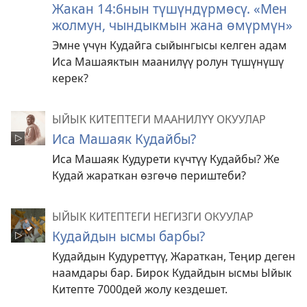
Жакан 14:6нын түшүндүрмөсү. «Мен
жолмун, чындыкмын жана өмүрмүн»
Эмне үчүн Кудайга сыйынгысы келген адам
Иса Машаяктын маанилүү ролун түшүнүшү
керек?
ЫЙЫК КИТЕПТЕГИ МААНИЛҮҮ ОКУУЛАР
Иса Машаяк Кудайбы?
Иса Машаяк Кудурети күчтүү Кудайбы? Же
Кудай жараткан өзгөчө периштеби?
ЫЙЫК КИТЕПТЕГИ НЕГИЗГИ ОКУУЛАР
Кудайдын ысмы барбы?
Кудайдын Кудуреттүү, Жараткан, Теңир деген
наамдары бар. Бирок Кудайдын ысмы Ыйык
Китепте 7000дей жолу кездешет.