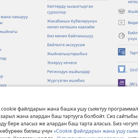
кети
Көптөрдү кызыктырган
Жыйы
суроолор
(жаңы
 жана чакыруу
терезе
Жахабанын Күбөлөрүнүн
Виде
ры
ачат)
келип кетишин каалайм
 жыйнагы
Бийл
Биз менен байланышуу
үчүн
Бейтелге экскурсия
ы
Тар
Жыйналыштарыбыз
(жаңы
лар
терезе
Эскерүү кечеси
ачат)
ОНЛ
Региондук жыйындар
(жаңы
өр
терезе
Жүргүзгөн ишибиз
JW L
ачат)
үсү
Окуялар
Төгөрөктүн төрт бурчунда
з cookie файлдарын жана башка ушу сыяктуу программа
алар
 зарыл жана алардан баш тартууга болбойт. Сиз сайтыб
ти көркөм окуу
ду бере аласыз же алардан баш тарта аласыз. Биз чогул
у көбүрөөк билиш үчүн
«Cookie файлдарын жана ушу сыя