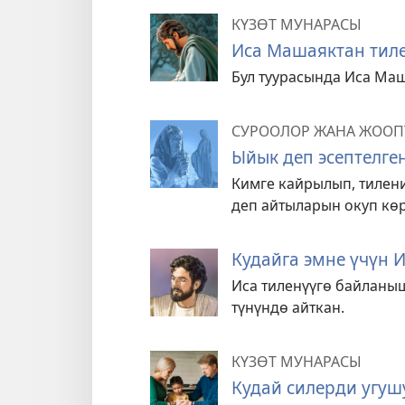
КҮЗӨТ МУНАРАСЫ
Иса Машаяктан тиле
Бул туурасында Иса Маш
СУРООЛОР ЖАНА ЖООП
Ыйык деп эсептелге
Кимге кайрылып, тилен
деп айтыларын окуп көр
Кудайга эмне үчүн 
Иса тиленүүгө байланы
түнүндө айткан.
КҮЗӨТ МУНАРАСЫ
Кудай силерди угушу