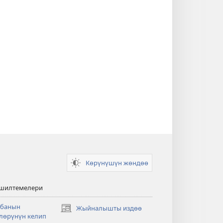
Көрүнүшүн жөндөө
 шилтемелери
банын
Жыйналышты издөө
(жаңы
лөрүнүн келип
терезе