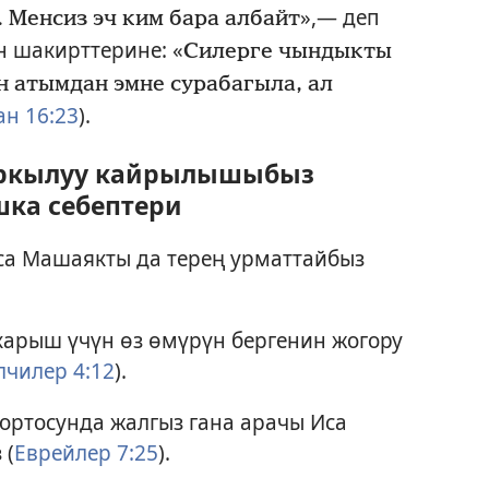
»,— деп
. Менсиз эч ким бара албайт
үн шакирттерине: «
Силерге чындыкты
н атымдан эмне сурабагыла, ал
н 16:23
).
аркылуу кайрылышыбыз
шка себептери
са Машаякты да терең урматтайбыз
арыш үчүн өз өмүрүн бергенин жогору
чилер 4:12
).
ортосунда жалгыз гана арачы Иса
 (
Еврейлер 7:25
).