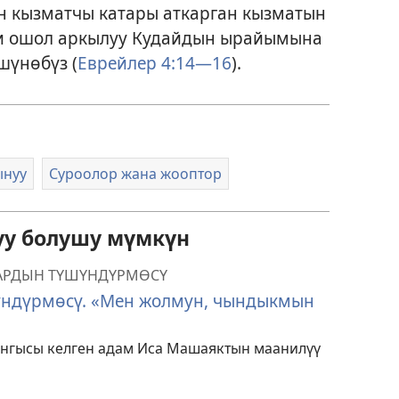
 кызматчы катары аткарган кызматын
ни ошол аркылуу Кудайдын ырайымына
шүнөбүз (
Еврейлер 4:14—16
).
ынуу
Суроолор жана жооптор
уу болушу мүмкүн
ТАРДЫН ТҮШҮНДҮРМӨСҮ
үндүрмөсү. «Мен жолмун, чындыкмын
ынгысы келген адам Иса Машаяктын маанилүү