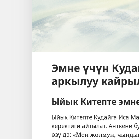
Эмне үчүн Куд
аркылуу кайры
Ыйык Китепте эмне
Ыйык Китепте Кудайга Иса 
керектиги айтылат. Анткени 
өзү да: «
Мен жолмун, чынды