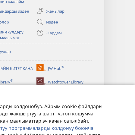
шин каалайм
ачат)
ндарды издөө
Жаңылар
олор
Издөө
ик өкүлдөрү
Жардам
 маалымат
туулар
®
АЙН КИТЕПКАНА
JW Hub
(жаңы
терезе
®
ibrary
Watchtower Library
ачат)
ларды колдонобуз. Айрым cookie файлдары
ызды жакшыртууга шарт түзгөн кошумча
ткан маалыматтар эч качан сатылбайт,
ктуу программаларды колдонуу боюнча