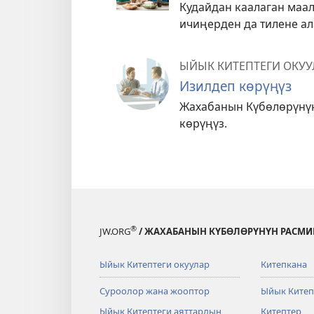
Кудайдан каалаган маал
ичиңерден да тилене ал
ЫЙЫК КИТЕПТЕГИ ОКУУ
Изилдеп көрүңүз
Жахабанын Күбөлөрүнүн
көрүңүз.
®
JW.ORG
/ ЖАХАБАНЫН КҮБӨЛӨРҮНҮН РАСМИ
Ыйык Китептеги окуулар
Китепкана
Суроолор жана жооптор
Ыйык Китеп
Ыйык Китептеги аяттардын
Китептер