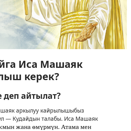
айга Иса Машаяк
лыш керек?
 деп айтылат?
Машаяк аркылуу кайрылышыбыз
бул — Кудайдын талабы. Иса Машаяк
кмын жана өмүрмүн. Атама мен