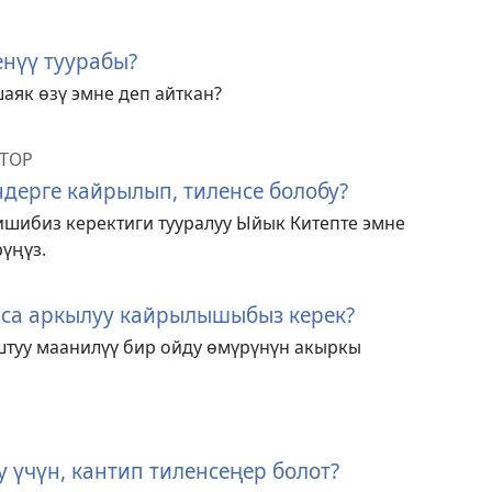
нүү туурабы?
аяк өзү эмне деп айткан?
ТОР
ндерге кайрылып, тиленсе болобу?
ишибиз керектиги тууралуу Ыйык Китепте эмне
үңүз.
Иса аркылуу кайрылышыбыз керек?
штуу маанилүү бир ойду өмүрүнүн акыркы
 үчүн, кантип тиленсеңер болот?