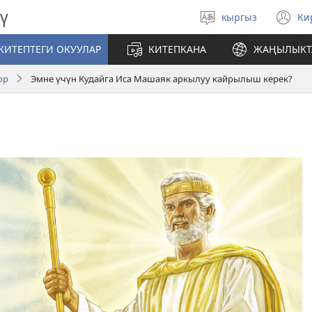
ү
кыргыз
Ки
Тилди
(
тандаңыз
те
КИТЕПТЕГИ ОКУУЛАР
КИТЕПКАНА
ЖАҢЫЛЫКТ
ач
ор
Эмне үчүн Кудайга Иса Машаяк аркылуу кайрылыш керек?