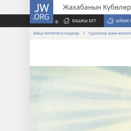
JW.ORG
Жахабанын Күбөлөр
БАШКЫ БЕТ
ЫЙЫК 
Ыйык Китептеги окуулар
Суроолор жана жоопт