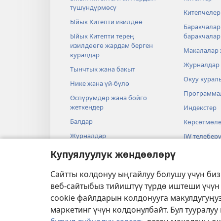
түшүндүрмөсү
Китепчелер
Ыйык Китепти изилдөө
Баракчалар
Ыйык Китепти терең
баракчала
изилдөөгө жардам берген
Макалалар
куралдар
Журналдар
Тынчтык жана бакыт
Окуу курал
Нике жана үй-бүлө
Программа
Өспүрүмдөр жана бойго
жеткендер
Индекстер
Балдар
Көрсөтмөл
Журналдар
JW телеберү
Илим жана Ыйык Китеп
Видеолор
Купуялуулук жөндөөлөрү
Тарых жана Ыйык Китеп
Музыка
Сайтты колдонуу ыңгайлуу болушу үчүн би
Аудиодрам
веб-сайтыбыз тийиштүү түрдө иштеши үчүн
Ыйык Китеп
cookie файлдарын колдонууга макулдугуңуз
маркетинг үчүн колдонулбайт. Бул тууралу