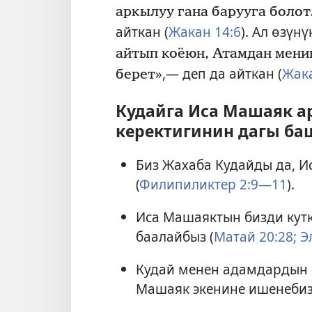
аркылуу гана барууга болот
айткан (
Жакан 14:6
). Ал өзүн
айтып коёюн, Атамдан мени
»,— деп да айткан (
Жака
берет
Кудайга Иса Машаяк 
керектигинин дагы ба
Биз Жахаба Кудайды да, И
(
Филипиликтер 2:9—11
).
Иса Машаяктын бизди кутк
баалайбыз (
Матай 20:28;
Эл
Кудай менен адамдардын 
Машаяк экенине ишенебиз