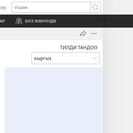
рүү
жаңы
Издөө
резе
АР
БИЗ ЖӨНҮНДӨ
ат)
ТИЛДИ ТАНДОО