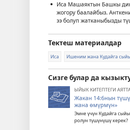
Иса Машаяктын Башкы дин
жогору баалайбыз. Антке
ээ болуп жатканыбызды тү
Тектеш материалдар
Иса
Ишеним жана Кудайга сый
Сизге булар да кызыкт
ЫЙЫК КИТЕПТЕГИ АЯТ
Жакан 14:6нын түш
жана өмүрмүн»
Эмне үчүн Кудайга сый
ролун түшүнүшү керек?