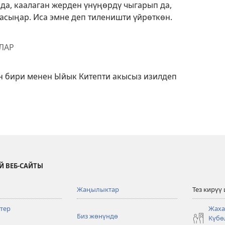
да, каалаган жерден үнүңөрдү чыгарып да,
асыңар. Иса эмне деп тиленишти үйрөткөн.
ЛАР
 бири менен Ыйык Китепти акысыз изилдеп
Й ВЕБ-САЙТЫ
Жаңылыктар
Тез кирүү
тер
Жаха
Биз жөнүндө
Күбө