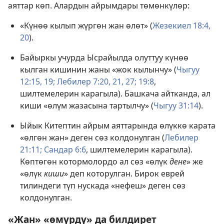
аяттар көп. Алардын айрымдары төмөнкүлөр:
«Күнөө кылып жүргөн жан өлөт» (
Жезекиел 18:4,
20
).
Байыркы учурда Ысрайылда олуттуу күнөө
кылган кишинин жаны «жок кылынчу» (
Чыгуу
12:15,
19;
Лебилер 7:20, 21,
27;
19:8
,
шилтемелерин карагыла). Башкача айтканда, ал
киши «өлүм жазасына тартылчу» (
Чыгуу 31:14
).
Ыйык Китептин айрым аяттарында өлүккө карата
«өлгөн жан» деген сөз колдонулган (
Лебилер
21:11;
Сандар 6:6
, шилтемелерин карагыла).
Көптөгөн котормолордо ал сөз «өлүк
дене
» же
«өлүк
киши
» деп которулган. Бирок еврей
тилиндеги түп нускада «нефеш» деген сөз
колдонулган.
«Жан» «өмүрдү» да билдирет