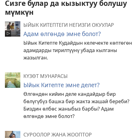
Сизге булар да кызыктуу болушу
мүмкүн
ЫЙЫК КИТЕПТЕГИ НЕГИЗГИ ОКУУЛАР
Адам өлгөндө эмне болот?
Ыйык Китепте Кудайдын келечекте көптөгөн
адамдарды тирилтүүнү убада кылганы
жазылган.
КҮЗӨТ МУНАРАСЫ
Ыйык Китепте эмне делет?
Өлгөндөн кийин деле кандайдыр бир
бөлүгүбүз башка бир жакта жашай береби?
Биздин өлбөс жаныбыз барбы? Адам
өлгөндө эмне болот?
СУРООЛОР ЖАНА ЖООПТОР