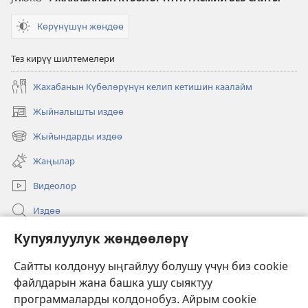
Көрүнүшүн жөндөө
Тез кирүү шилтемелери
Жахабанын Күбөлөрүнүн келип кетишин каалайм
Жыйналышты издөө
(жаңы
терезе
Жыйындарды издөө
(жаңы
ачат)
терезе
Жаңылар
ачат)
Видеолор
Издөө
Бийлик өкүлдөрү үчүн маалымат
Купуялуулук жөндөөлөрү
Жардам
Сайтты колдонуу ыңгайлуу болушу үчүн биз cookie
файлдарын жана башка ушу сыяктуу
Тартуулар
программаларды колдонобуз. Айрым cookie
(жаңы