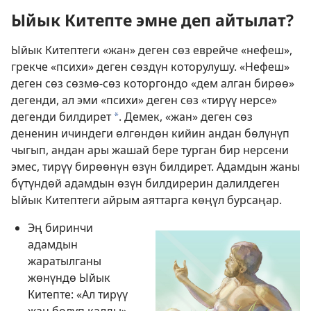
Ыйык Китепте эмне деп айтылат?
Ыйык Китептеги «жан» деген сөз еврейче «нефеш»,
грекче «психи» деген сөздүн которулушу. «Нефеш»
деген сөз сөзмө-сөз которгондо «дем алган бирөө»
дегенди, ал эми «психи» деген сөз «тирүү нерсе»
дегенди билдирет
. Демек, «жан» деген сөз
a
дененин ичиндеги өлгөндөн кийин андан бөлүнүп
чыгып, андан ары жашай бере турган бир нерсени
эмес, тирүү бирөөнүн өзүн билдирет. Адамдын жаны
бүтүндөй адамдын өзүн билдирерин далилдеген
Ыйык Китептеги айрым аяттарга көңүл бурсаңар.
Эң биринчи
адамдын
жаратылганы
жөнүндө Ыйык
Китепте: «Ал тирүү