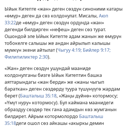
Ыйык Китепте «жан» деген сөздүн синоними катары
«өмүр» деген да сөз колдонулат. Мисалы,
Аюп
33:22
де «өмүр» деген сөздүн ордунда «жан»
дегенди билдирген «нефеш» деген сөз турат.
Ошондой эле Ыйык Китепте адам жанын же өмүрүн
тобокелге салышы же андан айрылып калышы
мүмкүн экени айтылат (
Чыгуу 4:19;
Бийлер 9:17;
Филипиликтер 2:30
).
«Жан» деген сөздүн ушундай мааниде
колдонулганы бизге Ыйык Китептин башка
аяттарындагы «жан берди» же «жаны чыгып
бараткан» деген сөздөрдү туура түшүнүүгө жардам
берет (
Башталыш 35:18
, «Жаңы дүйнө» котормосу;
«Үмүт нуру» котормосу). Бул каймана маанидеги
образдуу сөздөр тек гана адамдын көз жумганын
билдирет. Айрым котормолордо
Башталыш
35:18
деги ошол сөз айкашы «акыркы демин