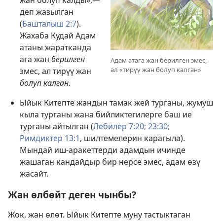
жан болуп калды»,—
деп жазылган
(
Башталыш 2:7
).
Жахаба Кудай Адам
атаны жаратканда
ага жан
берилген
Адам атага жан берилген эмес,
ал «тирүү жан болуп калган»
эмес, ал тирүү жан
болуп калган
.
Ыйык Китепте жандын тамак жей турганы, жумуш
кыла турганы жана бийликтегилерге баш ие
турганы айтылган (
Лебилер 7:20;
23:30;
Римдиктер 13:1
, шилтемелерин карагыла).
Мындай иш-аракеттерди адамдын ичинде
жашаган кандайдыр бир нерсе эмес, адам өзү
жасайт.
Жан өлбөйт деген чынбы?
Жок, жан өлөт. Ыйык Китепте муну тастыктаган