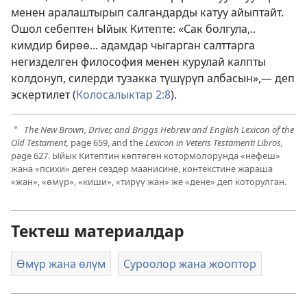
менен аралаштырып салгандарды катуу айыптайт.
Ошол себептен Ыйык Китепте: «Сак болгула,..
кимдир бирөө... адамдар чыгарган салттарга
негизделген философия менен курулай калпты
колдонуп, силерди тузакка түшүрүп албасын»,— деп
эскертилет (
Колосалыктар 2:8
).
The New Brown, Driver, and Briggs Hebrew and English Lexicon of the
a
Old Testament,
page 659, and the
Lexicon in Veteris Testamenti Libros,
page 627. Ыйык Китептин көптөгөн котормолорунда «нефеш»
жана «психи» деген сөздөр маанисине, контекстине жараша
«жан», «өмүр», «киши», «тирүү жан» же «дене» деп которулган.
Тектеш материалдар
Өмүр жана өлүм
Суроолор жана жооптор