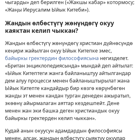
чыгарды» деп берилген («Жакшы кабар» котормосу;
«Жаңы Иерусалим Ыйык Китеби»).
Жандын өлбөстүгү жөнүндөгү окуу
каяктан келип чыккан?
Жандын өлбөстүгү жөнүндөгү христиан дүйнөсүндө
кеңири жайылган окуу Ыйык Китепке эмес,
байыркы гректердин философиясына
негизделет.
«Британ энциклопедиясында» мындай деп айтылат:
«Ыйык Китептеги жанга байланыштуу айтылгандар
дем алуу процесси менен байланыштырылат жана
Ыйык Китепте кандайдыр бир көзгө көрүнбөгөн
жанды эт менен кандан турган денеден ажыратып,
экөөнү айырмалаган аяттар кездешпейт. Дене
менен жан эки башка деген христиандык окуу
байыркы гректерден келип чыккан».
Кудай анын окуусун адамдардын философиясы
менен, алсак, жандын өлбөстүгү сыяктуу окуулар