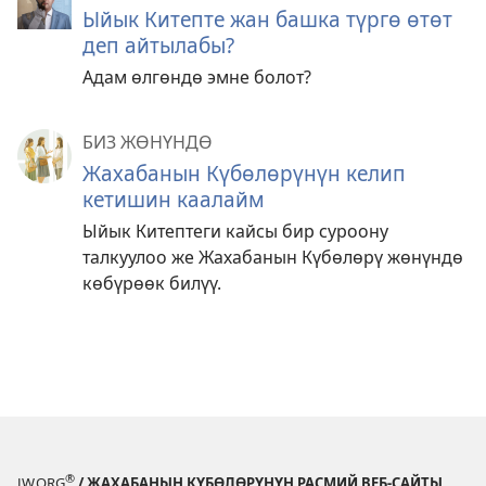
Ыйык Китепте жан башка түргө өтөт
деп айтылабы?
Адам өлгөндө эмне болот?
БИЗ ЖӨНҮНДӨ
Жахабанын Күбөлөрүнүн келип
кетишин каалайм
Ыйык Китептеги кайсы бир суроону
талкуулоо же Жахабанын Күбөлөрү жөнүндө
көбүрөөк билүү.
®
JW.ORG
/ ЖАХАБАНЫН КҮБӨЛӨРҮНҮН РАСМИЙ ВЕБ-САЙТЫ