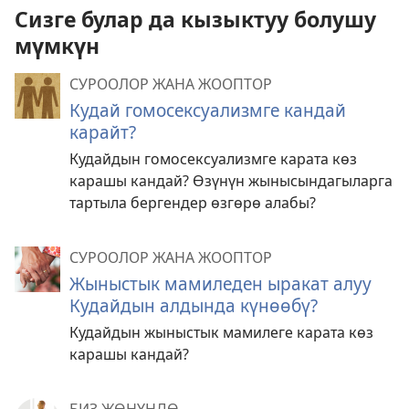
Сизге булар да кызыктуу болушу
мүмкүн
СУРООЛОР ЖАНА ЖООПТОР
Кудай гомосексуализмге кандай
карайт?
Кудайдын гомосексуализмге карата көз
карашы кандай? Өзүнүн жынысындагыларга
тартыла бергендер өзгөрө алабы?
СУРООЛОР ЖАНА ЖООПТОР
Жыныстык мамиледен ыракат алуу
Кудайдын алдында күнөөбү?
Кудайдын жыныстык мамилеге карата көз
карашы кандай?