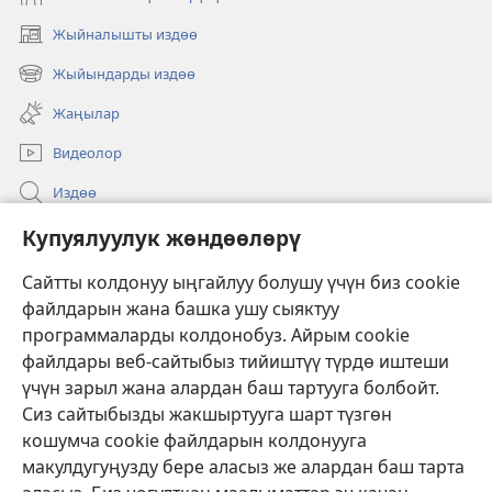
Жыйналышты издөө
(жаңы
терезе
Жыйындарды издөө
(жаңы
ачат)
терезе
Жаңылар
ачат)
Видеолор
Издөө
Бийлик өкүлдөрү үчүн маалымат
Купуялуулук жөндөөлөрү
Жардам
Сайтты колдонуу ыңгайлуу болушу үчүн биз cookie
файлдарын жана башка ушу сыяктуу
Тартуулар
программаларды колдонобуз. Айрым cookie
(жаңы
терезе
файлдары веб-сайтыбыз тийиштүү түрдө иштеши
ачат)
үчүн зарыл жана алардан баш тартууга болбойт.
ОНЛАЙН КИТЕПКАНА
(жаңы
Сиз сайтыбызды жакшыртууга шарт түзгөн
терезе
®
JW Hub
кошумча cookie файлдарын колдонууга
ачат)
(жаңы
макулдугуңузду бере аласыз же алардан баш тарта
терезе
®
JW Library
ачат)