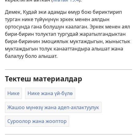
Демек, Кудай эки адамды өмүр бою бириктирип
турган нике түйүнүнүн эркек менен аялдын
ортосунда гана болушун каалаган. Эркек менен аял
бири-бирин толуктап тургудай жаратылгандыктан
бири-биринин эмоциялык муктаждыгын, жыныстык
муктаждыгын толук канааттандыра алышат жана
балалуу боло алышат.
Тектеш материалдар
Нике
Нике жана үй-бүлө
Жашоо мүнөзү жана адеп-ахлактуулук
Суроолор жана жооптор