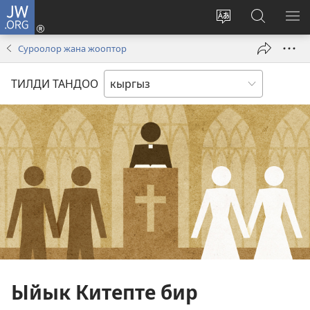
JW.ORG
Кирүү
(жаңы
Башка
JW.ORG
МЕ
терезе
тилди
сайтынан
КӨ
Суроолор жана жооптор
ачат)
тандоо
маалыма
издөө
ТИЛДИ ТАНДОО
Ыйык Китепте бир