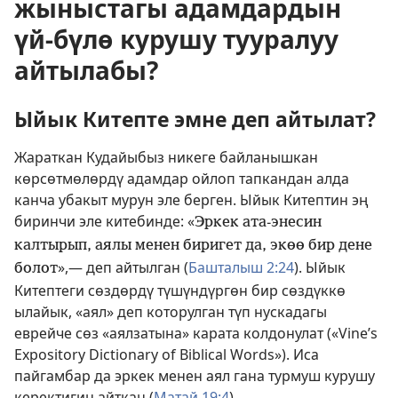
жыныстагы адамдардын
үй-бүлө курушу тууралуу
айтылабы?
Ыйык Китепте эмне деп айтылат?
Жараткан Кудайыбыз никеге байланышкан
көрсөтмөлөрдү адамдар ойлоп тапкандан алда
канча убакыт мурун эле берген. Ыйык Китептин эң
биринчи эле китебинде: «
Эркек ата-энесин
калтырып, аялы менен биригет да, экөө бир дене
»,— деп айтылган (
Башталыш 2:24
). Ыйык
болот
Китептеги сөздөрдү түшүндүргөн бир сөздүккө
ылайык, «
аял
» деп которулган түп нускадагы
еврейче сөз «
аялзатына
» карата колдонулат («Vine’s
Expository Dictionary of Biblical Words»). Иса
пайгамбар да эркек менен аял гана турмуш курушу
керектигин айткан (
Матай 19:4
).