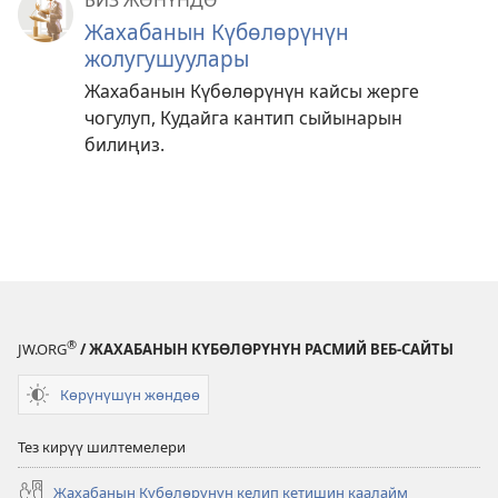
БИЗ ЖӨНҮНДӨ
Жахабанын Күбөлөрүнүн
жолугушуулары
Жахабанын Күбөлөрүнүн кайсы жерге
чогулуп, Кудайга кантип сыйынарын
билиңиз.
®
JW.ORG
/ ЖАХАБАНЫН КҮБӨЛӨРҮНҮН РАСМИЙ ВЕБ-САЙТЫ
Көрүнүшүн жөндөө
Тез кирүү шилтемелери
Жахабанын Күбөлөрүнүн келип кетишин каалайм