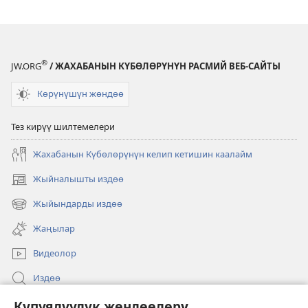
®
JW.ORG
/ ЖАХАБАНЫН КҮБӨЛӨРҮНҮН РАСМИЙ ВЕБ-САЙТЫ
Көрүнүшүн жөндөө
Тез кирүү шилтемелери
Жахабанын Күбөлөрүнүн келип кетишин каалайм
Жыйналышты издөө
(жаңы
терезе
Жыйындарды издөө
(жаңы
ачат)
терезе
Жаңылар
ачат)
Видеолор
Издөө
Бийлик өкүлдөрү үчүн маалымат
Купуялуулук жөндөөлөрү