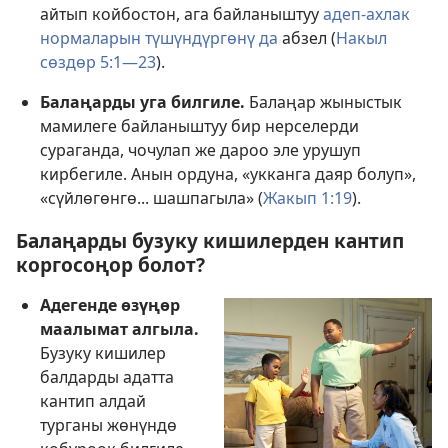
айтып койбостон, ага байланыштуу
адеп-ахлак
нормаларын түшүндүргөнү да
абзел (
Накыл
сөздөр 5:1—23
).
Балаңарды уга билгиле.
Балаңар жыныстык
мамилеге байланыштуу бир нерселерди
сураганда, чочулап же дароо эле урушуп
кирбегиле. Анын ордуна, «укканга даяр болуп»,
«сүйлөгөнгө... шашпагыла» (
Жакып 1:19
).
Балаңарды бузуку кишилерден кантип
коргосоңор болот?
Адегенде өзүңөр
маалымат алгыла.
Бузуку кишилер
балдарды адатта
кантип алдай
турганы жөнүндө