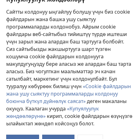
Жардам
Сайтты колдонуу ыңгайлуу болушу үчүн биз cookie
файлдарын жана башка ушу сыяктуу
Тартуулар
программаларды колдонобуз. Айрым cookie
(жаңы
терезе
файлдары веб-сайтыбыз тийиштүү түрдө иштеши
ачат)
үчүн зарыл жана алардан баш тартууга болбойт.
ОНЛАЙН КИТЕПКАНА
(жаңы
Сиз сайтыбызды жакшыртууга шарт түзгөн
терезе
®
JW Hub
кошумча cookie файлдарын колдонууга
ачат)
(жаңы
макулдугуңузду бере аласыз же алардан баш тарта
терезе
®
JW Library
ачат)
аласыз. Биз чогулткан маалыматтар эч качан
сатылбайт, маркетинг үчүн колдонулбайт. Бул
Watchtower Library
тууралуу көбүрөөк билиш үчүн
«Cookie файлдарын
жана ушу сыяктуу программаларды колдонуу
боюнча бүткүл дүйнөлүк саясат»
деген макаланы
окуңуз. Каалаган учурда
«Купуялуулук
жөндөөлөрүнө»
кирип, cookie файлдарын өзүңүзгө
Copyright
© 2026 Watch Tower Bible and Tract Society of Pennsylvania.
КОЛДОНУУ ШАРТТАРЫ
|
КУПУЯЛУУЛУК САЯСАТЫ
|
КУПУЯЛУУЛУК
ылайыктап жөндөп койсоңуз болот.
ЖӨНДӨӨЛӨРҮ