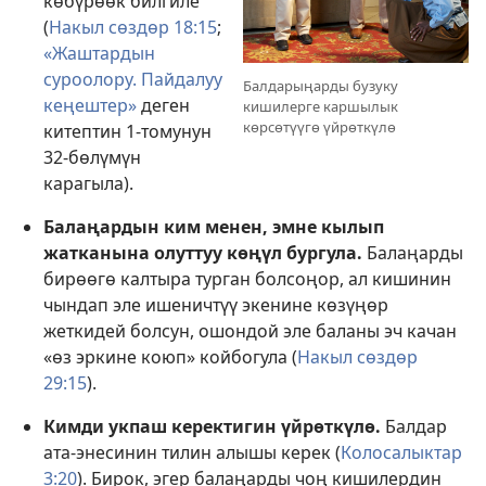
көбүрөөк билгиле
(
Накыл сөздөр 18:15
;
«Жаштардын
суроолору. Пайдалуу
Балдарыңарды бузуку
кеңештер»
деген
кишилерге каршылык
көрсөтүүгө үйрөткүлө
китептин 1-томунун
32-бөлүмүн
карагыла).
Балаңардын ким менен, эмне кылып
жатканына олуттуу көңүл бургула.
Балаңарды
бирөөгө калтыра турган болсоңор, ал кишинин
чындап эле ишеничтүү экенине көзүңөр
жеткидей болсун, ошондой эле баланы эч качан
«өз эркине коюп» койбогула (
Накыл сөздөр
29:15
).
Кимди укпаш керектигин үйрөткүлө.
Балдар
ата-энесинин тилин алышы керек (
Колосалыктар
3:20
). Бирок, эгер балаңарды чоң кишилердин