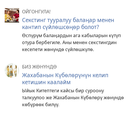
ОЙГОНГУЛА!
Секстинг тууралуу балаңар менен
кантип сүйлөшсөңөр болот?
Өспүрүм балаңардын ага кабыларын күтүп
отура бербегиле. Аны менен секстингдин
кесепети жөнүндө сүйлөшкүлө.
БИЗ ЖӨНҮНДӨ
Жахабанын Күбөлөрүнүн келип
кетишин каалайм
Ыйык Китептеги кайсы бир суроону
талкуулоо же Жахабанын Күбөлөрү жөнүндө
көбүрөөк билүү.