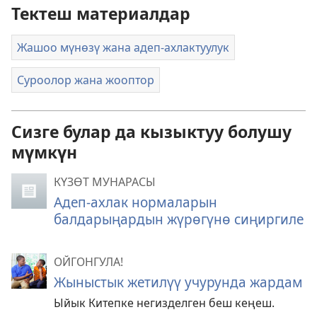
Тектеш материалдар
Жашоо мүнөзү жана адеп-ахлактуулук
Суроолор жана жооптор
Сизге булар да кызыктуу болушу
мүмкүн
КҮЗӨТ МУНАРАСЫ
Адеп-ахлак нормаларын
балдарыңардын жүрөгүнө сиңиргиле
ОЙГОНГУЛА!
Жыныстык жетилүү учурунда жардам
Ыйык Китепке негизделген беш кеңеш.