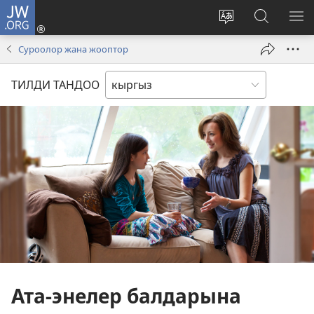
JW.ORG
Кирүү
(жаңы
Башка
JW.ORG
МЕ
терезе
тилди
сайтынан
КӨ
Суроолор жана жооптор
ачат)
тандоо
маалыма
издөө
ТИЛДИ ТАНДОО
Ата-энелер балдарына