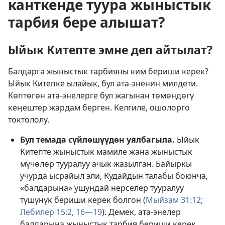
канткенде туура жыныстык
тарбия бере алышат?
Ыйык Китепте эмне деп айтылат?
Балдарга жыныстык тарбияны ким бериши керек?
Ыйык Китепке ылайык, бул ата-эненин милдети.
Көптөгөн ата-энелерге бул жагынан төмөндөгү
кеңештер жардам берген. Келгиле, ошолорго
токтололу.
Бул темада сүйлөшүүдөн уялбагыла.
Ыйык
Китепте жыныстык мамиле жана жыныстык
мүчөлөр тууралуу ачык жазылган. Байыркы
учурда ысрайыл эли, Кудайдын талабы боюнча,
«балдарына» ушундай нерселер тууралуу
түшүнүк бериши керек болгон (
Мыйзам 31:12;
Лебилер 15:2,
16—19
). Демек, ата-энелер
балдарына жыныстык тарбия бериши керек.