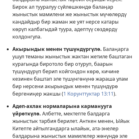
Бирок ал тууралуу сүйлөшкөндө балаңар
жыныстык мамилени же жыныстык мүчөлөрдү
кандайдыр бир жаман же уят нерсе катары
көрүп калбагыдай туура, адептүү сөздөрдү
колдонгула.
Акырындык менен түшүндүргүлө.
Балаңарга
ушул теманы жыныстык жактан жетиле баштаган
курагында биротоло бир отуруп, баарын
түшүндүрүп берип койгондон көрө, кичине
кезинен баштап эле түшүнгөнүнө жараша улам
бир нерсени акырындык менен түшүндүрө
бергениңер жакшы (
1 Корунттуктар 13:11
).
Адеп-ахлак нормаларына карманууга
үйрөткүлө.
Албетте, мектепте балдарга
жыныстык тарбия берилет. Анткен менен, Ыйык
Китепте айтылгандарга ылайык, ата-энелер
балдарына жыныстык мамилелер жөнүндө эле