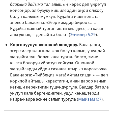
баарына дайыма
тил алышың керек деп үйрөтүп
койсоңор, ал бузуку кишилердин оңой олжосу
болуп калышы мүмкүн. Кудайга ишенген ата-
энелер баласына: «Эгер кимдир бирөө сага
Кудайга жакпай турган ишти кыл десе, эч качан
аны укпа»,— деп айтса болот (
Элчилер 5:29
).
Коргонуунун жөнөкөй жолдору.
Балаңарга,
эгер силер жанында жок болуп калып, ушундай
жагдайга туш болуп кала турган болсо, эмне
кылса болорун үйрөтүп койгула. Ошондой
жагдайларды үйдөн сахналаштырып көрсөткүлө.
Балаңарга: «Тийбеңиз мага! Айтам сизди!» — деп
коркпой айтышы керектигин, анан дароо качып
кетиши керектигин түшүндүргүлө. Балдар бат эле
унутуп кала бергендиктен, ушул кеңештерди
кайра-кайра эсине салып тургула (
Мыйзам 6:7
).